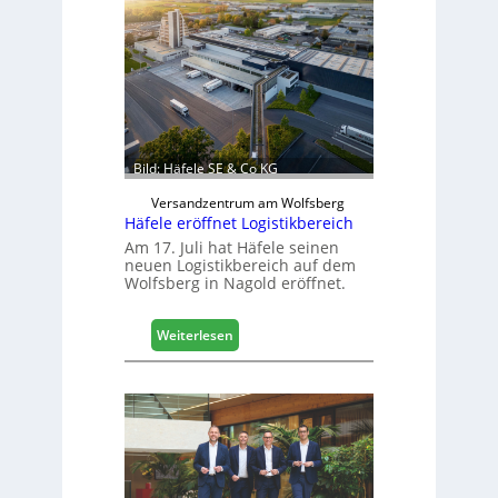
c
h
i
n
e
n
b
a
Bild: Häfele SE & Co KG
u
d
Versandzentrum am Wolfsberg
Häfele eröffnet Logistikbereich
i
g
Am 17. Juli hat Häfele seinen
neuen Logistikbereich auf dem
i
Wolfsberg in Nagold eröffnet.
t
a
l
:
Weiterlesen
i
H
s
ä
i
f
e
e
r
l
t
e
s
e
i