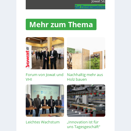
Jowat SE
Zur Firmenwebsite
Mehr zum Thema
Forum von Jowat und
Nachhaltig mehr aus
VHI
Holz bauen
Leichtes Wachstum
„Innovation ist für
uns Tagesgeschäft“