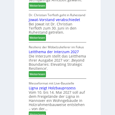
r
r
:
Weiterlesen
t
o
V
N
d
e
Dr. Christian Terfloth geht in Ruhestand
a
u
Jowat-Vorstand verabschiedet
r
c
k
Bei Jowat ist Dr. Christian
s
h
t
Terfloth zum 30. Juni in den
a
b
s
Ruhestand getreten.
m
e
u
:
m
Weiterlesen
s
c
J
l
s
h
o
u
Resilienz der Möbelzulieferer im Fokus
e
e
Leitthema der Interzum 2027
w
n
r
Die Interzum stellt das Leitthema
a
g
u
ihrer Ausgabe 2027 vor: ‚Beyond
t
:
n
Boundaries: Elevating Strategic
-
N
g
Resilience‘.
V
e
e
:
Weiterlesen
o
u
n
L
r
e
e
Messeformat mit Live-Baustelle
s
r
Ligna zeigt Holzbauprozess
i
t
V
Vom 10. bis 14. Mai 2027 soll auf
t
a
o
dem Freigelände der Ligna in
t
n
r
Hannover ein Wohngebäude in
h
d
s
Holzrahmenbauweise entstehen
e
v
t
– von der…
m
e
a
:
Weiterlesen