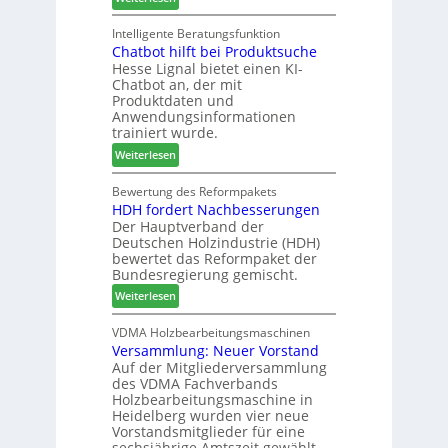
a
M
k
n
g
a
Intelligente Beratungsfunktion
t
d
Chatbot hilft bei Produktsuche
T
i
-
Hesse Lignal bietet einen KI-
e
o
V
Chatbot an, der mit
c
n
e
Produktdaten und
m
s
r
Anwendungsinformationen
e
w
b
trainiert wurde.
l
o
i
:
Weiterlesen
d
c
n
C
e
h
d
h
Bewertung des Reformpakets
t
e
e
HDH fordert Nachbesserungen
a
B
n
r
Der Hauptverband der
t
e
2
Deutschen Holzindustrie (HDH)
b
s
0
bewertet das Reformpaket der
o
u
2
Bundesregierung gemischt.
t
c
6
:
Weiterlesen
h
h
H
i
e
D
VDMA Holzbearbeitungsmaschinen
l
r
Versammlung: Neuer Vorstand
H
f
z
Auf der Mitgliederversammlung
f
t
a
des VDMA Fachverbands
o
b
h
Holzbearbeitungsmaschine in
r
e
l
Heidelberg wurden vier neue
d
i
e
Vorstandsmitglieder für eine
e
P
sechsjährige Amtszeit gewählt.
n