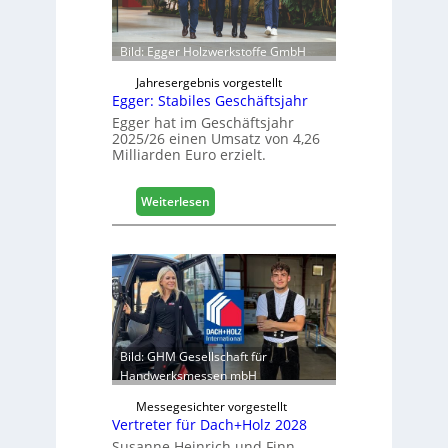
r
c
ö
h
f
Bild: Egger Holzwerkstoffe GmbH
f
n
Jahresergebnis vorgestellt
Egger: Stabiles Geschäftsjahr
e
t
Egger hat im Geschäftsjahr
2025/26 einen Umsatz von 4,26
L
Milliarden Euro erzielt.
o
g
i
:
Weiterlesen
s
E
t
g
i
g
k
e
b
r
e
:
r
S
e
t
Bild: GHM Gesellschaft für
i
a
Handwerksmessen mbH
c
b
h
Messegesichter vorgestellt
i
Vertreter für Dach+Holz 2028
l
Susanne Heinrich und Finn
e