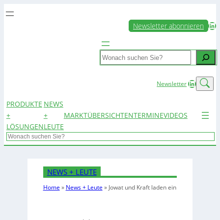
LinkedIn
Newsletter abonnieren
Search
LinkedIn
Newsletter
PRODUKTE
NEWS
+
+
MARKTÜBERSICHTEN
TERMINE
VIDEOS
LÖSUNGEN
LEUTE
Search
NEWS + LEUTE
Home
»
News + Leute
»
Jowat und Kraft laden ein