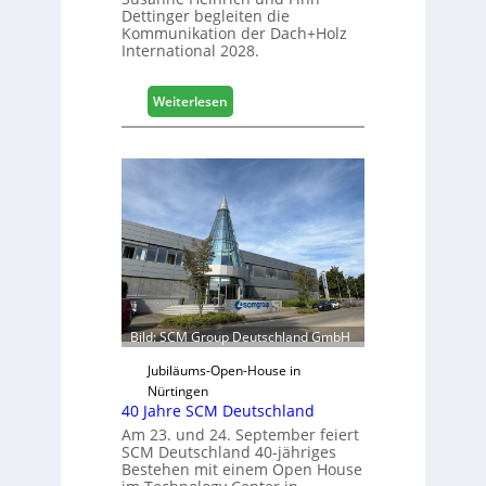
Dettinger begleiten die
s
Kommunikation der Dach+Holz
G
International 2028.
e
s
:
Weiterlesen
c
V
h
e
ä
r
f
t
t
r
s
e
j
t
a
e
h
r
r
f
ü
Bild: SCM Group Deutschland GmbH
r
D
Jubiläums-Open-House in
a
Nürtingen
40 Jahre SCM Deutschland
c
h
Am 23. und 24. September feiert
SCM Deutschland 40-jähriges
+
Bestehen mit einem Open House
H