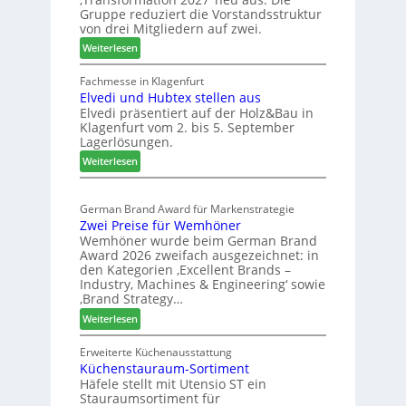
r
a
d
Gruppe reduziert die Vorstandsstruktur
a
u
von drei Mitgliedern auf zwei.
n
s
:
Weiterlesen
c
m
W
h
e
e
Fachmesse in Klagenfurt
e
s
Elvedi und Hubtex stellen aus
i
e
s
Elvedi präsentiert auf der Holz&Bau in
n
r
e
Klagenfurt vom 2. bis 5. September
i
ö
Lagerlösungen.
g
r
:
p
Weiterlesen
t
E
a
e
l
s
r
German Brand Award für Markenstrategie
v
s
t
Zwei Preise für Wemhöner
e
t
Z
Wemhöner wurde beim German Brand
d
F
u
Award 2026 zweifach ausgezeichnet: in
i
ü
k
den Kategorien ‚Excellent Brands –
u
h
u
Industry, Machines & Engineering‘ sowie
n
r
‚Brand Strategy…
n
d
u
f
:
Weiterlesen
H
n
t
Z
u
g
w
Erweiterte Küchenausstattung
b
a
Küchenstauraum-Sortiment
e
t
n
Häfele stellt mit Utensio ST ein
i
e
Stauraumsortiment für
P
x