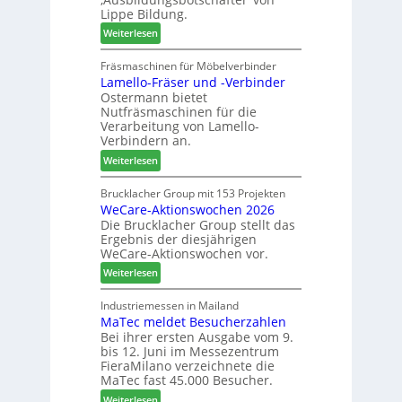
n
r
n
Lippe Bildung.
:
e
t
:
Weiterlesen
N
f
A
e
f
u
Fräsmaschinen für Möbelverbinder
u
e
Lamello-Fräser und -Verbinder
s
e
i
Ostermann bietet
z
r
n
Nutfräsmaschinen für die
e
G
Verarbeitung von Lamello-
i
e
Verbindern an.
c
s
:
Weiterlesen
h
c
L
n
h
a
Brucklacher Group mit 153 Projekten
u
ä
WeCare-Aktionswochen 2026
m
n
f
Die Brucklacher Group stellt das
e
g
t
Ergebnis der diesjährigen
l
e
s
WeCare-Aktionswochen vor.
l
n
f
:
o
Weiterlesen
f
ü
W
-
ü
h
e
F
Industriemessen in Mailand
r
r
MaTec meldet Besucherzahlen
C
r
P
e
Bei ihrer ersten Ausgabe vom 9.
a
ä
l
r
bis 12. Juni im Messezentrum
r
s
a
FieraMilano verzeichnete die
e
e
n
MaTec fast 45.000 Besucher.
-
r
t
:
Weiterlesen
A
u