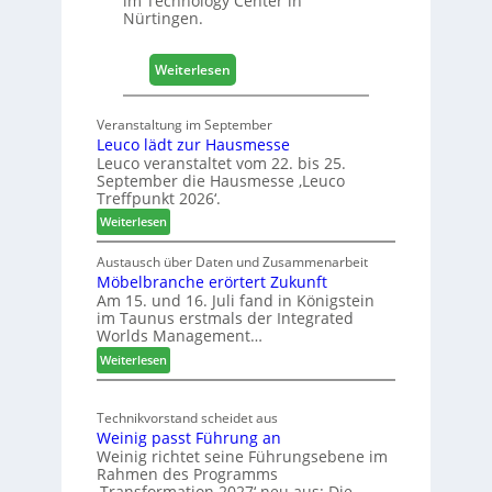
im Technology Center in
o
Nürtingen.
l
z
:
2
Weiterlesen
4
0
0
2
Veranstaltung im September
J
8
Leuco lädt zur Hausmesse
a
Leuco veranstaltet vom 22. bis 25.
h
September die Hausmesse ‚Leuco
r
Treffpunkt 2026‘.
e
:
Weiterlesen
S
L
C
e
Austausch über Daten und Zusammenarbeit
M
Möbelbranche erörtert Zukunft
u
D
Am 15. und 16. Juli fand in Königstein
c
im Taunus erstmals der Integrated
e
o
Worlds Management…
u
l
:
ä
Weiterlesen
t
M
d
s
ö
t
c
Technikvorstand scheidet aus
b
z
h
Weinig passt Führung an
e
u
l
Weinig richtet seine Führungsebene im
l
r
a
Rahmen des Programms
b
H
n
‚Transformation 2027‘ neu aus: Die