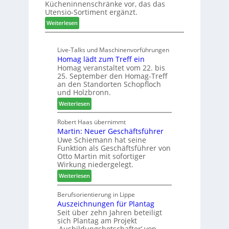
Kücheninnenschränke vor, das das
r
s
Utensio-Sortiment ergänzt.
e
t
:
Weiterlesen
i
e
K
s
l
ü
e
l
Live-Talks und Maschinenvorführungen
c
f
e
Homag lädt zum Treff ein
h
ü
n
Homag veranstaltet vom 22. bis
e
r
a
25. September den Homag-Treff
n
W
u
an den Standorten Schopfloch
s
e
und Holzbronn.
s
t
m
:
Weiterlesen
a
h
H
u
ö
o
Robert Haas übernimmt
r
n
Martin: Neuer Geschäftsführer
m
a
e
Uwe Schiemann hat seine
a
u
r
Funktion als Geschäftsführer von
g
m
Otto Martin mit sofortiger
l
-
Wirkung niedergelegt.
ä
S
:
Weiterlesen
d
o
M
t
r
a
Berufsorientierung in Lippe
z
t
Auszeichnungen für Plantag
r
u
i
Seit über zehn Jahren beteiligt
t
m
m
sich Plantag am Projekt
i
T
e
‚Ausbildungsbotschafter‘ von