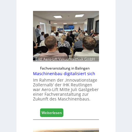
Bild: Aero-Lift Vakuumtechnik GmbH
Fachveranstaltung in Balingen
Maschinenbau digitalisiert sich
Im Rahmen der ‚Innovationstage
Zollernalb‘ der IHK Reutlingen
war Aero-Lift Mitte Juli Gastgeber
einer Fachveranstaltung zur
Zukunft des Maschinenbaus.
:
Weiterlesen
M
a
s