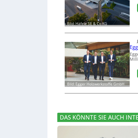
Bild: Häfele SE & Co KG
Egg
Egg
Mill
Bild: Egger Holzwerkstoffe GmbH
DAS KÖNNTE SIE AUCH INT