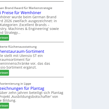
a
E
s
l
an Brand Award für Markenstrategie
s
v
i Preise für Wemhöner
t
e
höner wurde beim German Brand
F
d
d 2026 zweifach ausgezeichnet: in
ü
i
Kategorien ‚Excellent Brands –
h
u
stry, Machines & Engineering‘ sowie
r
n
nd Strategy…
u
d
:
erlesen
n
H
Z
g
u
w
iterte Küchenausstattung
a
b
henstauraum-Sortiment
e
n
t
i
le stellt mit Utensio ST ein
e
raumsortiment für
P
x
eninnenschränke vor, das das
r
s
sio-Sortiment ergänzt.
e
t
:
i
erlesen
e
K
s
l
ü
e
sorientierung in Lippe
l
c
f
zeichnungen für Plantag
e
h
ü
 über zehn Jahren beteiligt sich Plantag
n
e
r
rojekt ‚Ausbildungsbotschafter‘ von
a
n
W
e Bildung.
u
s
e
:
erlesen
s
t
m