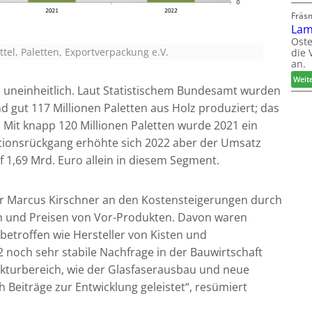
Fräs
Lam
Oste
el, Paletten, Exportverpackung e.V.
die 
an.
Weit
 uneinheitlich. Laut Statistischem Bundesamt wurden
d gut 117 Millionen Paletten aus Holz produziert; das
. Mit knapp 120 Millionen Paletten wurde 2021 ein
ktionsrückgang erhöhte sich 2022 aber der Umsatz
 1,69 Mrd. Euro allein in diesem Segment.
rer Marcus Kirschner an den Kostensteigerungen durch
n und Preisen von Vor-Produkten. Davon waren
etroffen wie Hersteller von Kisten und
 noch sehr stabile Nachfrage in der Bauwirtschaft
rukturbereich, wie der Glasfaserausbau und neue
h Beiträge zur Entwicklung geleistet“, resümiert