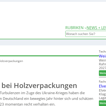
RUBRIKEN
NEWS + LE
Search
Tech
Wei
Wein
 Holzverpackungen
Rah
2027
Weit
Fach
s bei Holzverpackungen
Elv
Elve
 Turbulenzen im Zuge des Ukraine-Krieges haben die
Klag
Lage
n Deutschland ein bewegtes Jahr hinter sich und schätzen
Weit
023 momentan recht verhalten ein.