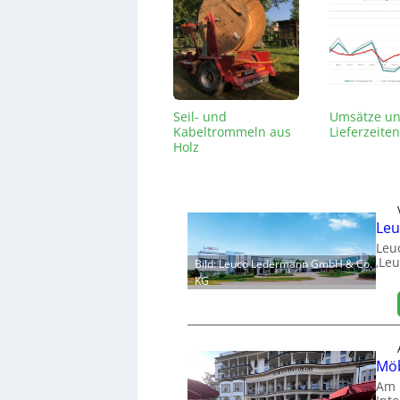
Seil- und
Umsätze u
Kabeltrommeln aus
Lieferzeiten
Holz
Leu
Leu
‚Leu
Bild: Leuco Ledermann GmbH & Co.
KG
Möb
Am 