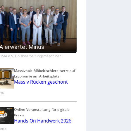
 erwartet Minus
VDMA e.V. Holzbearbeitungsmaschinen
Massivholz-Möbeltischlerei setzt auf
Ergonomie am Arbeitsplatz
Massiv Rücken geschont
arth
Online-Veranstaltung für digitale
Praxis
Hands On Handwerk 2026
lette