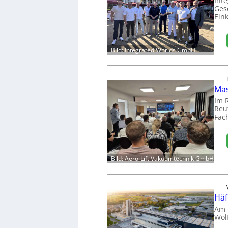
Int
Ges
Ein
Bild: Integrated Worlds GmbH
Mas
Im 
Reut
Fac
Bild: Aero-Lift Vakuumtechnik GmbH
Häf
Am 
Wol