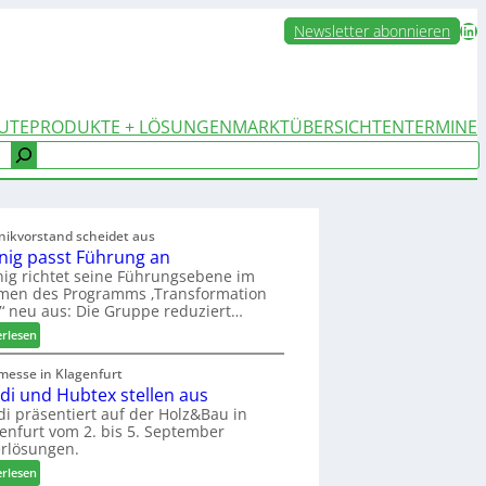
LinkedIn
Newsletter abonnieren
UTE
PRODUKTE + LÖSUNGEN
MARKTÜBERSICHTEN
TERMINE
nikvorstand scheidet aus
nig passt Führung an
ig richtet seine Führungsebene im
men des Programms ‚Transformation
‘ neu aus: Die Gruppe reduziert…
:
erlesen
W
e
messe in Klagenfurt
edi und Hubtex stellen aus
i
n
di präsentiert auf der Holz&Bau in
enfurt vom 2. bis 5. September
i
rlösungen.
g
p
:
erlesen