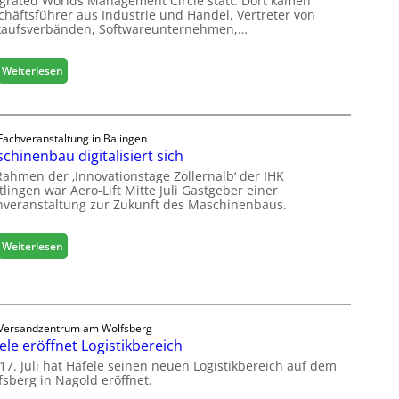
egrated Worlds Management Circle statt. Dort kamen
l
chäftsführer aus Industrie und Handel, Vertreter von
ä
kaufsverbänden, Softwareunternehmen,…
d
t
:
Weiterlesen
z
M
u
ö
r
b
H
e
Fachveranstaltung in Balingen
a
chinenbau digitalisiert sich
l
u
b
s
Rahmen der ‚Innovationstage Zollernalb‘ der IHK
r
lingen war Aero-Lift Mitte Juli Gastgeber einer
m
hveranstaltung zur Zukunft des Maschinenbaus.
a
e
n
s
c
s
:
Weiterlesen
h
e
M
e
a
e
s
r
c
ö
Versandzentrum am Wolfsberg
h
r
ele eröffnet Logistikbereich
i
t
n
17. Juli hat Häfele seinen neuen Logistikbereich auf dem
e
fsberg in Nagold eröffnet.
e
r
n