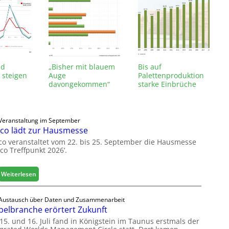
nd
„Bisher mit blauem
Bis auf
 steigen
Auge
Palettenproduktion
davongekommen“
starke Einbrüche
Veranstaltung im September
co lädt zur Hausmesse
co veranstaltet vom 22. bis 25. September die Hausmesse
co Treffpunkt 2026‘.
:
Weiterlesen
L
e
Austausch über Daten und Zusammenarbeit
u
elbranche erörtert Zukunft
c
15. und 16. Juli fand in Königstein im Taunus erstmals der
o