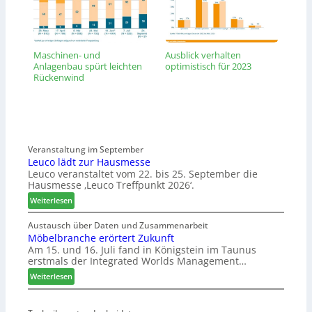
Maschinen- und
Ausblick verhalten
Anlagenbau spürt leichten
optimistisch für 2023
Rückenwind
Veranstaltung im September
Leuco lädt zur Hausmesse
Leuco veranstaltet vom 22. bis 25. September die
Hausmesse ‚Leuco Treffpunkt 2026‘.
:
Weiterlesen
L
e
Austausch über Daten und Zusammenarbeit
Möbelbranche erörtert Zukunft
u
Am 15. und 16. Juli fand in Königstein im Taunus
c
erstmals der Integrated Worlds Management…
o
l
:
Weiterlesen
ä
M
d
ö