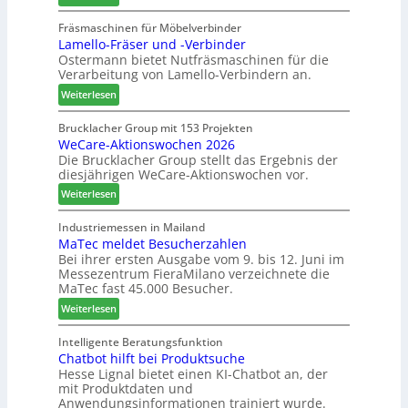
A
N
e
n
u
e
Fräsmaschinen für Möbelverbinder
f
t
Lamello-Fräser und -Verbinder
s
u
f
Ostermann bietet Nutfräsmaschinen für die
z
e
e
Verarbeitung von Lamello-Verbindern an.
e
r
i
i
G
n
:
Weiterlesen
c
e
L
h
s
a
Brucklacher Group mit 153 Projekten
n
c
WeCare-Aktionswochen 2026
m
u
Die Brucklacher Group stellt das Ergebnis der
h
e
diesjährigen WeCare-Aktionswochen vor.
n
ä
l
g
f
l
:
Weiterlesen
e
t
o
W
n
s
-
e
Industriemessen in Mailand
f
f
F
MaTec meldet Besucherzahlen
C
ü
ü
r
Bei ihrer ersten Ausgabe vom 9. bis 12. Juni im
a
Messezentrum FieraMilano verzeichnete die
r
h
ä
r
MaTec fast 45.000 Besucher.
P
r
s
e
l
e
e
:
-
Weiterlesen
a
r
r
M
A
n
u
a
k
Intelligente Beratungsfunktion
t
n
Chatbot hilft bei Produktsuche
T
t
a
Hesse Lignal bietet einen KI-Chatbot an, der
d
e
i
mit Produktdaten und
g
-
c
o
Anwendungsinformationen trainiert wurde.
V
m
n