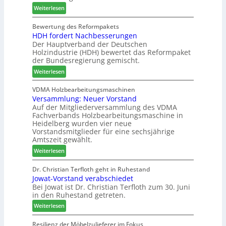
e
:
e
Weiterlesen
s
r
C
l
w
b
h
d
Bewertung des Reformpakets
o
HDH fordert Nachbesserungen
i
a
e
c
Der Hauptverband der Deutschen
n
t
t
h
Holzindustrie (HDH) bewertet das Reformpaket
d
b
B
e
der Bundesregierung gemischt.
e
o
e
n
:
r
t
Weiterlesen
s
2
H
h
u
0
D
i
VDMA Holzbearbeitungsmaschinen
c
2
Versammlung: Neuer Vorstand
H
l
h
6
Auf der Mitgliederversammlung des VDMA
f
f
e
Fachverbands Holzbearbeitungsmaschine in
o
t
r
Heidelberg wurden vier neue
r
b
z
Vorstandsmitglieder für eine sechsjährige
d
e
a
Amtszeit gewählt.
e
i
h
:
Weiterlesen
r
P
l
V
t
r
e
e
Dr. Christian Terfloth geht in Ruhestand
N
o
n
Jowat-Vorstand verabschiedet
r
a
d
Bei Jowat ist Dr. Christian Terfloth zum 30. Juni
s
c
u
in den Ruhestand getreten.
a
h
k
m
:
Weiterlesen
b
t
m
J
e
s
l
o
Resilienz der Möbelzulieferer im Fokus
s
u