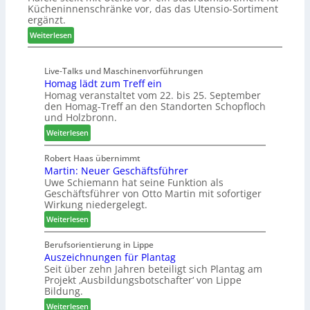
t
Kücheninnenschränke vor, das das Utensio-Sortiment
P
n
e
ergänzt.
r
x
:
e
Weiterlesen
s
K
i
t
ü
s
e
Live-Talks und Maschinenvorführungen
c
e
l
Homag lädt zum Treff ein
h
f
l
Homag veranstaltet vom 22. bis 25. September
e
ü
e
den Homag-Treff an den Standorten Schopfloch
n
r
n
und Holzbronn.
s
W
a
:
Weiterlesen
t
e
u
H
a
m
s
o
Robert Haas übernimmt
u
h
Martin: Neuer Geschäftsführer
m
r
ö
Uwe Schiemann hat seine Funktion als
a
a
n
Geschäftsführer von Otto Martin mit sofortiger
g
u
e
Wirkung niedergelegt.
l
m
r
:
ä
Weiterlesen
-
M
d
S
a
t
Berufsorientierung in Lippe
o
Auszeichnungen für Plantag
r
z
r
Seit über zehn Jahren beteiligt sich Plantag am
t
u
t
Projekt ‚Ausbildungsbotschafter‘ von Lippe
i
m
i
Bildung.
n
T
m
:
:
Weiterlesen
r
e