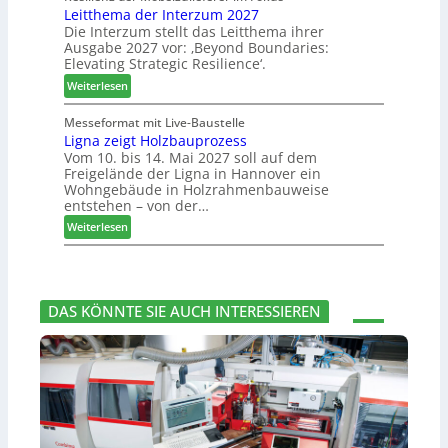
u
Leitthema der Interzum 2027
w
s
c
n
Die Interzum stellt das Leitthema ihrer
a
e
h
Ausgabe 2027 vor: ‚Beyond Boundaries:
g
t
r
e
Elevating Strategic Resilience‘.
:
-
u
N
:
V
Weiterlesen
n
e
L
o
g
u
e
r
Messeformat mit Live-Baustelle
e
e
Ligna zeigt Holzbauprozess
i
s
n
Vom 10. bis 14. Mai 2027 soll auf dem
r
t
t
Freigelände der Ligna in Hannover ein
V
t
a
Wohngebäude in Holzrahmenbauweise
o
h
n
entstehen – von der…
r
e
d
:
Weiterlesen
s
m
v
L
t
a
e
i
a
d
r
g
n
e
a
n
d
r
b
DAS KÖNNTE SIE AUCH INTERESSIEREN
a
I
s
z
n
c
e
t
h
i
e
i
g
r
e
t
z
d
H
u
e
o
m
t