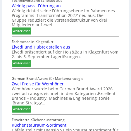
t
Technikvorstand scheidet aus
b
Weinig passt Führung an
z
e
Weinig richtet seine Führungsebene im Rahmen des
u
l
Programms ‚Transformation 2027‘ neu aus: Die
r
b
Gruppe reduziert die Vorstandsstruktur von drei
H
r
Mitgliedern auf zwei.
a
a
:
Weiterlesen
u
n
W
s
c
e
Fachmesse in Klagenfurt
m
h
Elvedi und Hubtex stellen aus
i
e
e
Elvedi präsentiert auf der Holz&Bau in Klagenfurt vom
n
s
e
2. bis 5. September Lagerlösungen.
i
s
r
g
:
Weiterlesen
e
ö
p
E
r
a
l
t
s
German Brand Award für Markenstrategie
v
e
Zwei Preise für Wemhöner
s
e
r
Wemhöner wurde beim German Brand Award 2026
t
d
t
zweifach ausgezeichnet: in den Kategorien ‚Excellent
F
i
Z
Brands – Industry, Machines & Engineering‘ sowie
ü
u
u
‚Brand Strategy…
h
n
k
:
Weiterlesen
r
d
u
Z
u
H
n
w
Erweiterte Küchenausstattung
n
u
f
Küchenstauraum-Sortiment
e
g
b
t
Häfele stellt mit Utensio ST ein Stauraumsortiment für
i
a