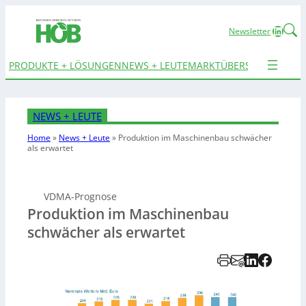
Linked
Newsletter
PRODUKTE + LÖSUNGEN
NEWS + LEUTE
MARKTÜBERSICHTEN
TER
NEWS + LEUTE
Home
»
News + Leute
»
Produktion im Maschinenbau schwächer
als erwartet
VDMA-Prognose
Produktion im Maschinenbau
schwächer als erwartet