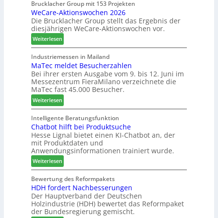
a
Brucklacher Group mit 153 Projekten
i
ä
WeCare-Aktionswochen 2026
n
l
f
Die Brucklacher Group stellt das Ergebnis der
t
a
t
diesjährigen WeCare-Aktionswochen vor.
e
n
s
a
:
Weiterlesen
z
f
l
W
i
ü
s
e
Industriemessen in Mailand
n
h
i
MaTec meldet Besucherzahlen
C
I
r
n
Bei ihrer ersten Ausgabe vom 9. bis 12. Juni im
a
t
e
Messezentrum FieraMilano verzeichnete die
t
r
a
r
MaTec fast 45.000 Besucher.
e
e
l
g
:
-
Weiterlesen
i
r
M
A
e
i
a
k
Intelligente Beratungsfunktion
n
e
Chatbot hilft bei Produktsuche
T
t
Hesse Lignal bietet einen KI-Chatbot an, der
r
e
i
mit Produktdaten und
t
c
o
Anwendungsinformationen trainiert wurde.
e
m
n
s
:
e
Weiterlesen
s
S
C
l
w
y
h
d
Bewertung des Reformpakets
o
HDH fordert Nachbesserungen
s
a
e
c
Der Hauptverband der Deutschen
t
t
t
h
Holzindustrie (HDH) bewertet das Reformpaket
e
b
B
e
der Bundesregierung gemischt.
m
o
e
n