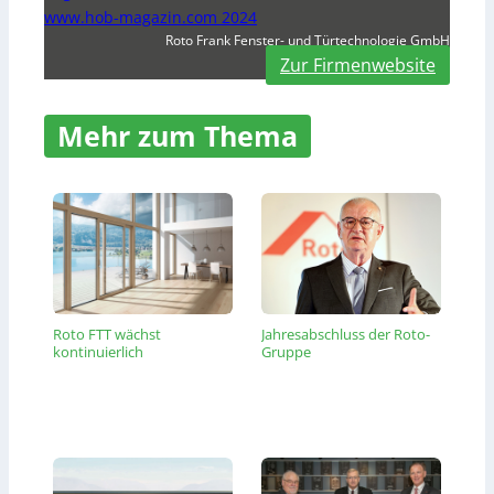
www.hob-magazin.com 2024
Roto Frank Fenster- und Türtechnologie GmbH
Zur Firmenwebsite
Mehr zum Thema
Roto FTT wächst
Jahresabschluss der Roto-
kontinuierlich
Gruppe