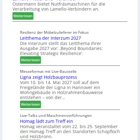
Ostermann bietet Nutfräsmaschinen für die
z
r
ö
Verarbeitung von Lamello-Verbindern an.
e
a
n
i
u
e
:
Weiterlesen
c
m
r
L
h
-
a
n
Resilienz der Möbelzulieferer im Fokus
S
m
Leitthema der Interzum 2027
u
o
e
Die Interzum stellt das Leitthema ihrer
n
r
l
Ausgabe 2027 vor: ‚Beyond Boundaries:
g
t
l
Elevating Strategic Resilience‘.
e
i
o
:
Weiterlesen
n
m
-
L
f
e
F
e
Messeformat mit Live-Baustelle
ü
n
r
Ligna zeigt Holzbauprozess
i
r
t
ä
Vom 10. bis 14. Mai 2027 soll auf dem
t
P
s
Freigelände der Ligna in Hannover ein
t
l
e
Wohngebäude in Holzrahmenbauweise
h
a
r
entstehen – von der…
e
n
u
:
Weiterlesen
m
t
n
L
a
a
d
i
Live-Talks und Maschinenvorführungen
d
g
-
Homag lädt zum Treff ein
g
e
V
Homag veranstaltet vom 22. bis 25. September
n
r
e
den Homag-Treff an den Standorten Schopfloch
a
I
r
und Holzbronn.
z
n
b