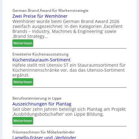
a
l
s
German Brand Award für Markenstrategie
v
Zwei Preise für Wemhöner
s
e
Wemhöner wurde beim German Brand Award 2026
t
d
zweifach ausgezeichnet: in den Kategorien ‚Excellent
F
i
Brands – Industry, Machines & Engineering‘ sowie
ü
u
‚Brand Strategy…
h
n
:
Weiterlesen
r
d
Z
u
H
w
Erweiterte Küchenausstattung
n
u
Küchenstauraum-Sortiment
e
g
b
Häfele stellt mit Utensio ST ein Stauraumsortiment für
i
a
t
Kücheninnenschränke vor, das das Utensio-Sortiment
P
n
e
ergänzt.
r
x
:
e
Weiterlesen
s
K
i
t
ü
s
e
Berufsorientierung in Lippe
c
e
l
Auszeichnungen für Plantag
h
f
l
Seit über zehn Jahren beteiligt sich Plantag am Projekt
e
ü
e
‚Ausbildungsbotschafter‘ von Lippe Bildung.
n
r
n
:
s
Weiterlesen
W
a
A
t
e
u
u
a
Fräsmaschinen für Möbelverbinder
m
s
Lamello-Fräser und -Verbinder
s
u
h