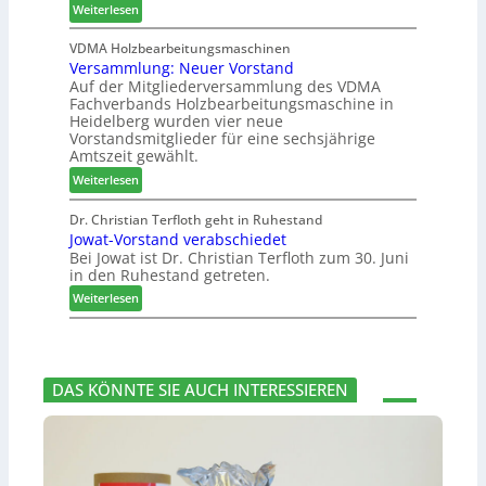
:
t
Weiterlesen
s
2
H
h
u
0
D
i
VDMA Holzbearbeitungsmaschinen
c
2
Versammlung: Neuer Vorstand
H
l
h
6
Auf der Mitgliederversammlung des VDMA
f
f
e
Fachverbands Holzbearbeitungsmaschine in
o
t
r
Heidelberg wurden vier neue
r
b
z
Vorstandsmitglieder für eine sechsjährige
d
e
a
Amtszeit gewählt.
e
i
h
:
Weiterlesen
r
P
l
V
t
r
e
e
Dr. Christian Terfloth geht in Ruhestand
N
o
n
Jowat-Vorstand verabschiedet
r
a
d
Bei Jowat ist Dr. Christian Terfloth zum 30. Juni
s
c
u
in den Ruhestand getreten.
a
h
k
m
:
Weiterlesen
b
t
m
J
e
s
l
o
s
u
u
w
s
c
n
a
e
h
DAS KÖNNTE SIE AUCH INTERESSIEREN
g
t
r
e
:
-
u
N
V
n
e
o
g
u
r
e