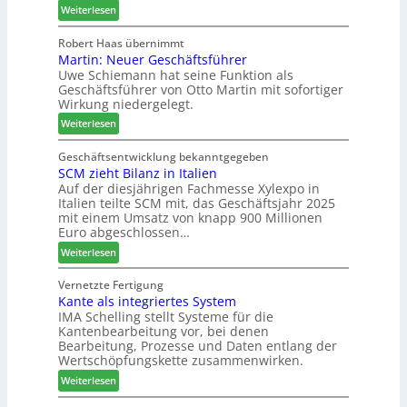
:
e
Weiterlesen
t
i
H
i
e
n
o
g
Robert Haas übernimmt
r
d
Martin: Neuer Geschäftsführer
m
t
z
e
Uwe Schiemann hat seine Funktion als
a
H
u
r
Geschäftsführer von Otto Martin mit sofortiger
g
o
m
Wirkung niedergelegt.
l
l
2
:
ä
Weiterlesen
z
0
M
d
b
2
a
t
Geschäftsentwicklung bekanntgegeben
a
7
SCM zieht Bilanz in Italien
r
z
u
Auf der diesjährigen Fachmesse Xylexpo in
t
u
p
Italien teilte SCM mit, das Geschäftsjahr 2025
i
m
r
mit einem Umsatz von knapp 900 Millionen
n
T
o
Euro abgeschlossen…
:
r
z
:
Weiterlesen
N
e
e
S
e
f
s
C
Vernetzte Fertigung
u
f
s
Kante als integriertes System
M
e
e
IMA Schelling stellt Systeme für die
z
r
i
Kantenbearbeitung vor, bei denen
i
G
n
Bearbeitung, Prozesse und Daten entlang der
e
e
Wertschöpfungskette zusammenwirken.
h
s
:
Weiterlesen
t
c
K
B
h