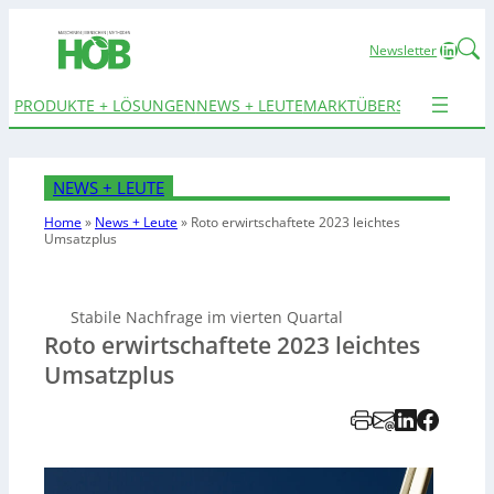
Linked
Newsletter
PRODUKTE + LÖSUNGEN
NEWS + LEUTE
MARKTÜBERSICHTEN
TER
NEWS + LEUTE
Home
»
News + Leute
»
Roto erwirtschaftete 2023 leichtes
Umsatzplus
Stabile Nachfrage im vierten Quartal
Roto erwirtschaftete 2023 leichtes
Umsatzplus