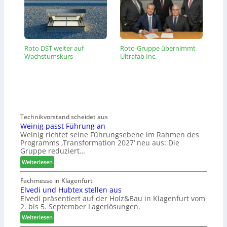
Roto DST weiter auf
Roto-Gruppe übernimmt
Wachstumskurs
Ultrafab Inc.
Technikvorstand scheidet aus
Weinig passt Führung an
Weinig richtet seine Führungsebene im Rahmen des
Programms ‚Transformation 2027‘ neu aus: Die
Gruppe reduziert…
:
Weiterlesen
W
e
Fachmesse in Klagenfurt
Elvedi und Hubtex stellen aus
i
Elvedi präsentiert auf der Holz&Bau in Klagenfurt vom
n
2. bis 5. September Lagerlösungen.
i
g
:
Weiterlesen
p
E