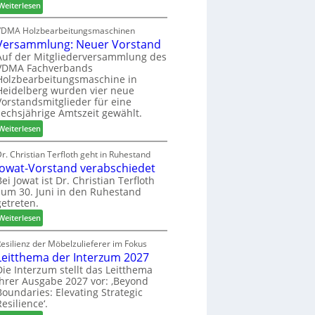
:
h
Weiterlesen
c
6
H
i
h
D
l
VDMA Holzbearbeitungsmaschinen
e
Versammlung: Neuer Vorstand
H
f
r
f
t
Auf der Mitgliederversammlung des
z
VDMA Fachverbands
o
b
a
Holzbearbeitungsmaschine in
r
e
h
Heidelberg wurden vier neue
d
i
l
Vorstandsmitglieder für eine
e
P
e
sechsjährige Amtszeit gewählt.
r
r
n
:
Weiterlesen
t
o
V
N
d
e
r. Christian Terfloth geht in Ruhestand
a
u
Jowat-Vorstand verabschiedet
r
c
k
s
Bei Jowat ist Dr. Christian Terfloth
h
t
zum 30. Juni in den Ruhestand
a
b
s
getreten.
m
e
u
m
:
Weiterlesen
s
c
l
J
s
h
u
o
esilienz der Möbelzulieferer im Fokus
e
e
n
Leitthema der Interzum 2027
w
r
g
a
Die Interzum stellt das Leitthema
u
:
ihrer Ausgabe 2027 vor: ‚Beyond
t
n
Boundaries: Elevating Strategic
N
-
g
Resilience‘.
e
V
e