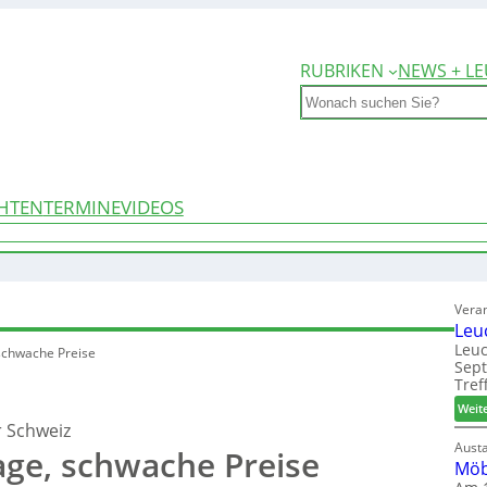
RUBRIKEN
NEWS + LE
Search
HTEN
TERMINE
VIDEOS
Vera
Leu
Leuc
schwache Preise
Sep
Tref
Weit
r Schweiz
Aust
ge, schwache Preise
Möb