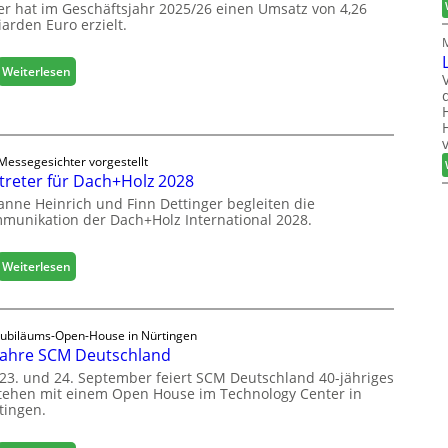
a
er hat im Geschäftsjahr 2025/26 einen Umsatz von 4,26
r
l
iarden Euro erzielt.
ö
i
f
s
f
:
Weiterlesen
i
n
E
e
e
g
r
t
g
t
L
e
s
o
Messegesichter vorgestellt
r
i
treter für Dach+Holz 2028
g
:
c
i
anne Heinrich und Finn Dettinger begleiten die
S
h
s
munikation der Dach+Holz International 2028.
t
t
a
i
b
:
Weiterlesen
k
i
V
b
l
e
e
e
r
r
Jubiläums-Open-House in Nürtingen
s
t
e
Jahre SCM Deutschland
G
r
i
e
23. und 24. September feiert SCM Deutschland 40-jähriges
e
c
tehen mit einem Open House im Technology Center in
s
t
tingen.
h
c
e
h
r