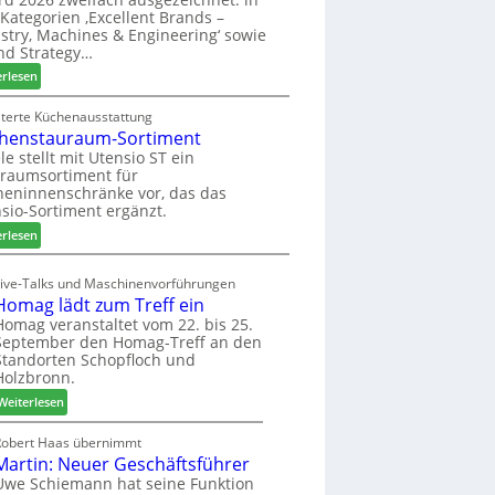
u
ü
i
Kategorien ‚Excellent Brands –
k
h
u
stry, Machines & Engineering‘ sowie
u
r
n
nd Strategy…
n
u
d
:
erlesen
f
n
H
Z
t
g
u
w
iterte Küchenausstattung
a
b
henstauraum-Sortiment
e
n
t
i
le stellt mit Utensio ST ein
e
raumsortiment für
P
x
eninnenschränke vor, das das
r
s
sio-Sortiment ergänzt.
e
t
:
i
erlesen
e
K
s
l
ü
e
Live-Talks und Maschinenvorführungen
l
c
f
Homag lädt zum Treff ein
e
h
ü
Homag veranstaltet vom 22. bis 25.
n
e
r
September den Homag-Treff an den
a
n
W
Standorten Schopfloch und
u
s
e
Holzbronn.
s
t
m
:
Weiterlesen
a
h
H
u
ö
o
Robert Haas übernimmt
r
n
Martin: Neuer Geschäftsführer
m
a
e
a
Uwe Schiemann hat seine Funktion
u
r