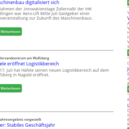
chinenbau digitalisiert sich
Rahmen der ‚Innovationstage Zollernalb‘ der IHK
lingen war Aero-Lift Mitte Juli Gastgeber einer
hveranstaltung zur Zukunft des Maschinenbaus.
:
Weiterlesen
M
a
s
c
Versandzentrum am Wolfsberg
h
ele eröffnet Logistikbereich
D
i
n
17. Juli hat Häfele seinen neuen Logistikbereich auf dem
fsberg in Nagold eröffnet.
e
n
b
:
Weiterlesen
a
H
u
ä
R
d
f
i
e
g
l
i
Jahresergebnis vorgestellt
e
er: Stabiles Geschäftsjahr
t
e