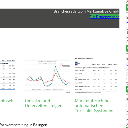
Branchenradar.com Marktanalyse GmbH
Zur Firmenwebsite
I
pinselt
Umsätze und
Markteinbruch bei
Lieferzeiten steigen
automatischen
Türschließsystemen
Fachveranstaltung in Balingen