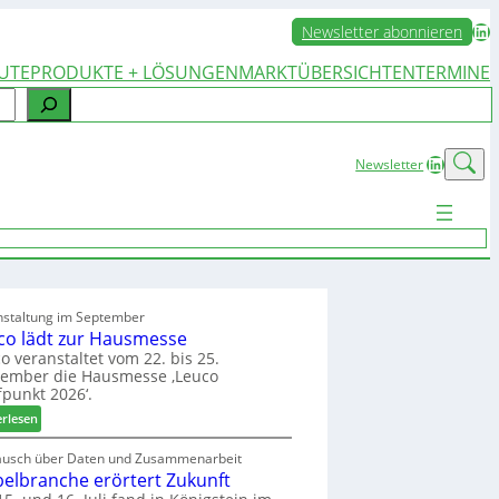
LinkedIn
Newsletter abonnieren
UTE
PRODUKTE + LÖSUNGEN
MARKTÜBERSICHTEN
TERMINE
LinkedIn
Newsletter
nstaltung im September
co lädt zur Hausmesse
o veranstaltet vom 22. bis 25.
tember die Hausmesse ‚Leuco
fpunkt 2026‘.
:
erlesen
L
e
ausch über Daten und Zusammenarbeit
elbranche erörtert Zukunft
u
c