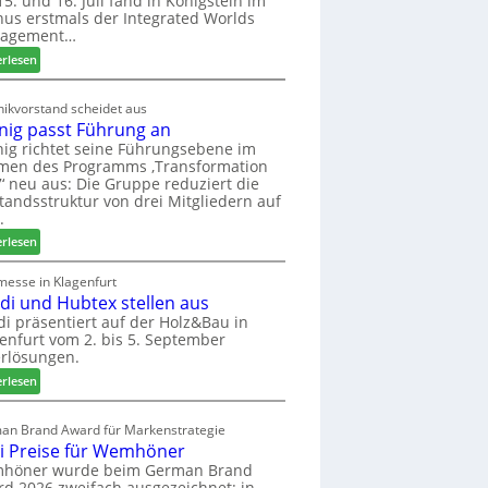
5. und 16. Juli fand in Königstein im
us erstmals der Integrated Worlds
o
agement…
l
ä
:
erlesen
d
M
t
ö
ikvorstand scheidet aus
z
b
nig passt Führung an
u
e
ig richtet seine Führungsebene im
r
l
men des Programms ‚Transformation
H
b
‘ neu aus: Die Gruppe reduziert die
a
r
tandsstruktur von drei Mitgliedern auf
u
a
.
s
n
:
erlesen
m
c
W
e
h
e
messe in Klagenfurt
s
e
edi und Hubtex stellen aus
i
s
e
n
di präsentiert auf der Holz&Bau in
e
r
enfurt vom 2. bis 5. September
i
ö
rlösungen.
g
r
p
:
erlesen
t
a
E
e
s
l
an Brand Award für Markenstrategie
r
s
v
i Preise für Wemhöner
t
t
e
höner wurde beim German Brand
Z
F
d
d 2026 zweifach ausgezeichnet: in