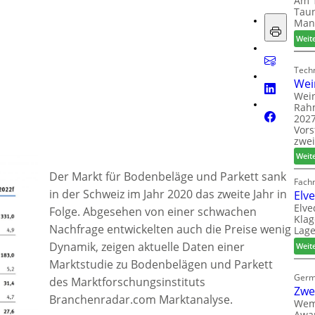
Am 1
Taun
Man
Weit
Techn
Wei
Wein
Rah
2027
Vors
zwei
Weit
Der Markt für Bodenbeläge und Parkett sank
Fach
in der Schweiz im Jahr 2020 das zweite Jahr in
Elv
Elve
Folge. Abgesehen von einer schwachen
Klag
Nachfrage entwickelten auch die Preise wenig
Lage
Dynamik, zeigen aktuelle Daten einer
Weit
Marktstudie zu Bodenbelägen und Parkett
Germ
des Marktforschungsinstituts
Zwe
Branchenradar.com Marktanalyse.
Wem
Awar