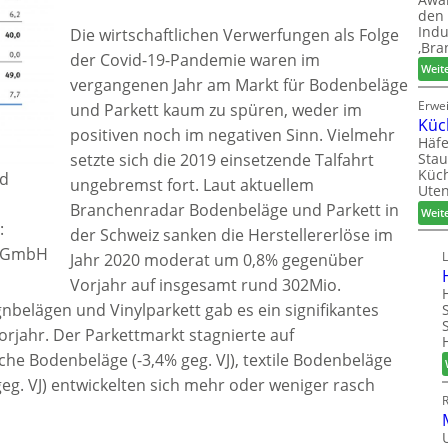
den 
Indu
Die wirtschaftlichen Verwerfungen als Folge
‚Bra
der Covid-19-Pandemie waren im
Weit
vergangenen Jahr am Markt für Bodenbeläge
Erwe
und Parkett kaum zu spüren, weder im
Küc
positiven noch im negativen Sinn. Vielmehr
Häfe
Stau
setzte sich die 2019 einsetzende Talfahrt
Küch
nd
ungebremst fort. Laut aktuellem
Uten
Branchenradar Bodenbeläge und Parkett in
Weit
:
der Schweiz sanken die Herstellererlöse im
e GmbH
Jahr 2020 moderat um 0,8% gegenüber
Vorjahr auf insgesamt rund 302Mio.
gnbelägen und Vinylparkett gab es ein signifikantes
rjahr. Der Parkettmarkt stagnierte auf
sche Bodenbeläge (-3,4% geg. VJ), textile Bodenbeläge
 geg. VJ) entwickelten sich mehr oder weniger rasch