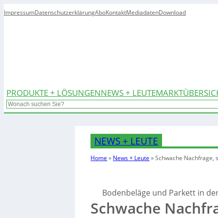
Impressum
Datenschutzerklärung
Abo
Kontakt
Mediadaten
Download
PRODUKTE + LÖSUNGEN
NEWS + LEUTE
MARKTÜBERSIC
Search
NEWS + LEUTE
Home
»
News + Leute
»
Schwache Nachfrage, 
Bodenbeläge und Parkett in de
Schwache Nachfra