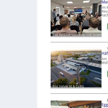
Mas
Im 
Reut
Fac
Bild: Aero-Lift Vakuumtechnik GmbH
Häf
Am 
Wol
Bild: Häfele SE & Co KG
Egg