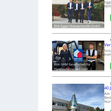
Egg
Mill
Bild: Egger Holzwerkstoffe GmbH
Ver
Sus
Kom
Bild: GHM Gesellschaft für
Handwerksmessen mbH
40 
Am 
Bes
Nür