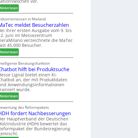
Aktionswochen vor.
l
n
f
o
f
ü
:
Weiterlesen
-
ü
h
W
F
r
r
e
Industriemessen in Mailand
r
P
MaTec meldet Besucherzahlen
e
C
ä
l
r
a
Bei ihrer ersten Ausgabe vom 9. bis
s
12. Juni im Messezentrum
a
r
FieraMilano verzeichnete die MaTec
e
n
e
fast 45.000 Besucher.
r
t
-
u
a
:
A
Weiterlesen
n
g
M
k
d
a
t
ntelligente Beratungsfunktion
-
Chatbot hilft bei Produktsuche
T
i
V
e
o
Hesse Lignal bietet einen KI-
Chatbot an, der mit Produktdaten
e
c
n
und Anwendungsinformationen
r
m
s
trainiert wurde.
b
e
w
i
:
l
Weiterlesen
o
n
C
d
c
d
h
e
Bewertung des Reformpakets
h
HDH fordert Nachbesserungen
e
a
t
e
r
t
B
Der Hauptverband der Deutschen
n
Holzindustrie (HDH) bewertet das
b
e
2
Reformpaket der Bundesregierung
o
s
0
gemischt.
t
u
2