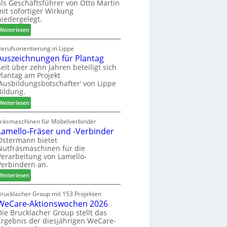
als Geschäftsführer von Otto Martin
g
m
mit sofortiger Wirkung
l
-
niedergelegt.
ä
S
:
d
Weiterlesen
o
M
t
r
a
z
erufsorientierung in Lippe
t
Auszeichnungen für Plantag
r
u
i
t
m
Seit über zehn Jahren beteiligt sich
m
Plantag am Projekt
i
T
e
‚Ausbildungsbotschafter‘ von Lippe
n
r
n
Bildung.
:
e
t
:
N
Weiterlesen
f
A
e
f
u
u
Fräsmaschinen für Möbelverbinder
e
Lamello-Fräser und -Verbinder
s
e
i
z
r
Ostermann bietet
n
Nutfräsmaschinen für die
e
G
Verarbeitung von Lamello-
i
e
Verbindern an.
c
s
:
h
Weiterlesen
c
L
n
h
a
u
Brucklacher Group mit 153 Projekten
ä
WeCare-Aktionswochen 2026
m
n
f
e
g
Die Brucklacher Group stellt das
t
Ergebnis der diesjährigen WeCare-
l
e
s