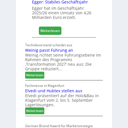
Egger: Stabiles Geschäftsjahr
e
t
Egger hat im Geschäftsjahr
2025/26 einen Umsatz von 4,26
L
Milliarden Euro erzielt.
o
g
i
:
Weiterlesen
s
E
t
g
Technikvorstand scheidet aus
i
g
Weinig passt Führung an
k
e
Weinig richtet seine Führungsebene im
b
r
Rahmen des Programms
e
:
‚Transformation 2027‘ neu aus: Die
r
Gruppe reduziert…
S
e
t
:
Weiterlesen
i
a
W
c
b
e
Fachmesse in Klagenfurt
h
i
Elvedi und Hubtex stellen aus
i
Elvedi präsentiert auf der Holz&Bau in
n
l
Klagenfurt vom 2. bis 5. September
i
e
Lagerlösungen.
g
s
:
p
Weiterlesen
G
E
a
e
l
s
s
German Brand Award für Markenstrategie
v
s