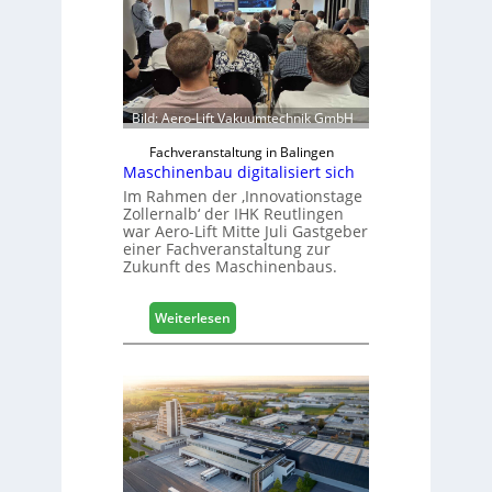
b
r
a
n
c
h
Bild: Aero-Lift Vakuumtechnik GmbH
e
e
Fachveranstaltung in Balingen
Maschinenbau digitalisiert sich
r
ö
Im Rahmen der ‚Innovationstage
Zollernalb‘ der IHK Reutlingen
r
war Aero-Lift Mitte Juli Gastgeber
t
einer Fachveranstaltung zur
e
Zukunft des Maschinenbaus.
r
t
:
Z
Weiterlesen
M
u
a
k
s
u
c
n
h
f
i
t
n
e