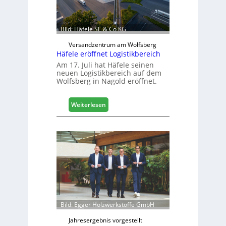
n
b
a
Bild: Häfele SE & Co KG
u
d
Versandzentrum am Wolfsberg
Häfele eröffnet Logistikbereich
i
g
Am 17. Juli hat Häfele seinen
neuen Logistikbereich auf dem
i
Wolfsberg in Nagold eröffnet.
t
a
l
:
Weiterlesen
i
H
s
ä
i
f
e
e
r
l
t
e
s
e
i
r
c
ö
h
f
Bild: Egger Holzwerkstoffe GmbH
f
n
Jahresergebnis vorgestellt