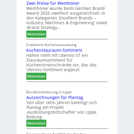
c
Zwei Preise für Wemhöner
e
t
h
Wemhöner wurde beim German Brand
d
F
ä
Award 2026 zweifach ausgezeichnet: in
i
ü
f
den Kategorien ‚Excellent Brands –
u
h
Industry, Machines & Engineering‘ sowie
t
n
r
‚Brand Strategy…
s
d
u
:
Weiterlesen
j
H
n
Z
a
u
g
w
Erweiterte Küchenausstattung
h
b
a
Küchenstauraum-Sortiment
e
r
t
n
Häfele stellt mit Utensio ST ein
i
e
Stauraumsortiment für
P
x
Kücheninnenschränke vor, das das
r
s
Utensio-Sortiment ergänzt.
e
t
:
Weiterlesen
i
e
K
s
l
ü
e
l
Berufsorientierung in Lippe
c
f
e
Auszeichnungen für Plantag
h
ü
n
Seit über zehn Jahren beteiligt sich
e
r
a
Plantag am Projekt
n
W
u
‚Ausbildungsbotschafter‘ von Lippe
s
e
Bildung.
s
t
m
:
Weiterlesen
a
h
A
u
ö
u