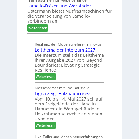
Fräsmaschinen für Möbelverbinder
r
n
Lamello-Fräser und -Verbinder
s
a
e
Ostermann bietet Nutfräsmaschinen für
z
u
r
die Verarbeitung von Lamello-
e
m
Verbindern an.
i
-
:
c
Weiterlesen
S
L
h
o
a
n
r
Resilienz der Möbelzulieferer im Fokus
m
u
t
Leitthema der Interzum 2027
e
n
i
Die Interzum stellt das Leitthema
l
g
m
ihrer Ausgabe 2027 vor: ‚Beyond
l
e
e
Boundaries: Elevating Strategic
o
n
n
Resilience‘.
-
f
t
:
Weiterlesen
F
ü
L
r
r
e
Messeformat mit Live-Baustelle
ä
P
Ligna zeigt Holzbauprozess
i
s
l
Vom 10. bis 14. Mai 2027 soll auf
t
e
a
dem Freigelände der Ligna in
t
r
n
Hannover ein Wohngebäude in
h
u
t
Holzrahmenbauweise entstehen
e
n
a
– von der…
m
d
g
:
Weiterlesen
a
-
L
d
V
i
Live-Talks und Maschinenvorführungen
e