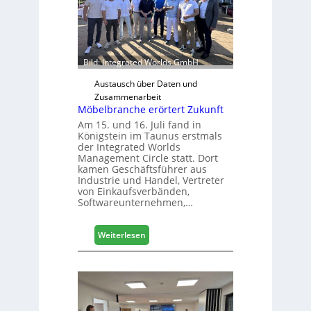
ä
d
t
z
u
Bild: Integrated Worlds GmbH
r
H
Austausch über Daten und
a
Zusammenarbeit
Möbelbranche erörtert Zukunft
u
s
Am 15. und 16. Juli fand in
Königstein im Taunus erstmals
m
der Integrated Worlds
e
Management Circle statt. Dort
s
kamen Geschäftsführer aus
s
Industrie und Handel, Vertreter
e
von Einkaufsverbänden,
Softwareunternehmen,…
:
Weiterlesen
M
ö
b
e
l