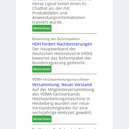
Hesse Lignal bietet einen KI-
e
o
e
Chatbot an, der mit
c
n
s
Produktdaten und
m
s
S
Anwendungsinformationen
e
w
y
trainiert wurde.
l
o
s
:
Weiterlesen
d
c
t
C
e
h
e
h
Bewertung des Reformpakets
t
e
m
HDH fordert Nachbesserungen
a
B
n
Der Hauptverband der
t
e
2
Deutschen Holzindustrie (HDH)
b
s
0
bewertet das Reformpaket der
o
u
2
Bundesregierung gemischt.
t
c
6
:
Weiterlesen
h
h
H
i
e
D
VDMA Holzbearbeitungsmaschinen
l
r
Versammlung: Neuer Vorstand
H
f
z
Auf der Mitgliederversammlung
f
t
a
des VDMA Fachverbands
o
b
h
Holzbearbeitungsmaschine in
r
e
l
Heidelberg wurden vier neue
d
i
e
Vorstandsmitglieder für eine
e
P
sechsjährige Amtszeit gewählt.
n
r
r
:
Weiterlesen
t
o
V
N
d
e