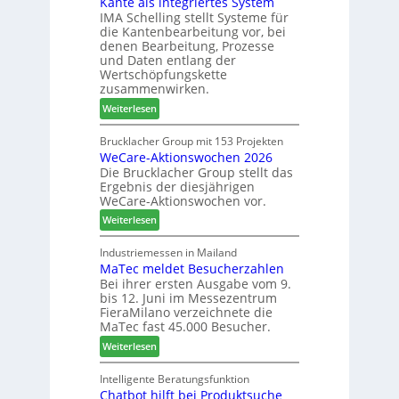
Kante als integriertes System
M
r
n
IMA Schelling stellt Systeme für
z
G
die Kantenbearbeitung vor, bei
i
e
denen Bearbeitung, Prozesse
e
s
und Daten entlang der
h
c
Wertschöpfungskette
t
h
zusammenwirken.
B
ä
:
Weiterlesen
i
f
K
l
t
a
Brucklacher Group mit 153 Projekten
a
s
WeCare-Aktionswochen 2026
n
n
f
Die Brucklacher Group stellt das
t
z
ü
Ergebnis der diesjährigen
e
i
h
WeCare-Aktionswochen vor.
a
n
r
:
l
Weiterlesen
I
e
W
s
t
r
e
i
Industriemessen in Mailand
a
MaTec meldet Besucherzahlen
C
n
l
Bei ihrer ersten Ausgabe vom 9.
a
t
i
bis 12. Juni im Messezentrum
r
e
e
FieraMilano verzeichnete die
e
g
n
MaTec fast 45.000 Besucher.
-
r
:
Weiterlesen
A
i
M
k
e
a
Intelligente Beratungsfunktion
t
r
Chatbot hilft bei Produktsuche
T
i
t