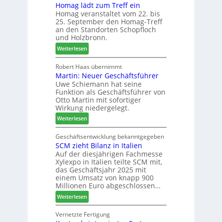
e
Homag lädt zum Treff ein
g
r
r
Homag veranstaltet vom 22. bis
n
I
b
25. September den Homag-Treff
a
n
i
an den Standorten Schopfloch
z
t
n
und Holzbronn.
e
e
d
:
Weiterlesen
i
r
e
H
g
z
r
o
Robert Haas übernimmt
t
u
Martin: Neuer Geschäftsführer
m
H
m
Uwe Schiemann hat seine
a
o
2
Funktion als Geschäftsführer von
g
l
0
Otto Martin mit sofortiger
l
z
2
Wirkung niedergelegt.
ä
b
7
:
Weiterlesen
d
a
M
t
u
a
Geschäftsentwicklung bekanntgegeben
z
p
SCM zieht Bilanz in Italien
r
u
r
Auf der diesjährigen Fachmesse
t
m
o
Xylexpo in Italien teilte SCM mit,
i
T
z
das Geschäftsjahr 2025 mit
n
r
e
einem Umsatz von knapp 900
:
e
s
Millionen Euro abgeschlossen…
N
f
s
:
Weiterlesen
e
f
S
u
e
C
Vernetzte Fertigung
e
i