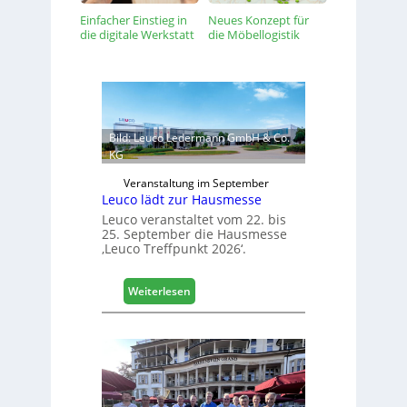
Einfacher Einstieg in
Neues Konzept für
die digitale Werkstatt
die Möbellogistik
Bild: Leuco Ledermann GmbH & Co.
KG
Veranstaltung im September
Leuco lädt zur Hausmesse
Leuco veranstaltet vom 22. bis
25. September die Hausmesse
‚Leuco Treffpunkt 2026‘.
:
Weiterlesen
L
e
u
c
o
l