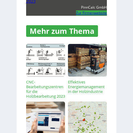
2023
PinnCalc GmbH
Zur Firmenwebsite
Mehr zum Thema
CNC-
Effektives
Bearbeitungszentren
Energiemanagement
für die
in der Holzindustrie
Holzbearbeitung 2023