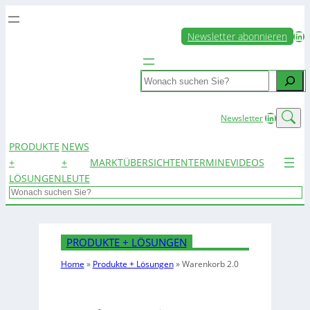
LinkedIn
Newsletter abonnieren
Search
LinkedIn
Newsletter
PRODUKTE
NEWS
+
+
MARKTÜBERSICHTEN
TERMINE
VIDEOS
LÖSUNGEN
LEUTE
Search
PRODUKTE + LÖSUNGEN
Home
»
Produkte + Lösungen
»
Warenkorb 2.0