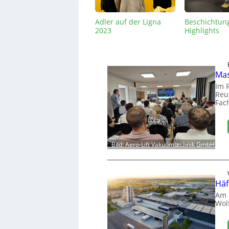
Adler auf der Ligna
Beschichtun
2023
Highlights
Mas
Im 
Reut
Fac
Bild: Aero-Lift Vakuumtechnik GmbH
Häf
Am 
Wol