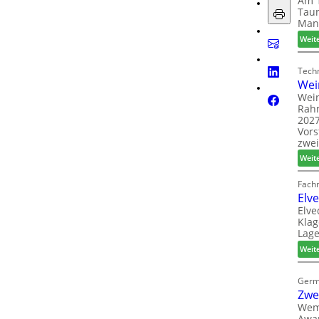
Am 1
Taun
Man
Weit
Techn
Wei
Wein
Rah
2027
Vors
zwei
Weit
Fach
Elv
Elve
Klag
Lage
Weit
Germ
Zwe
Wem
Awar