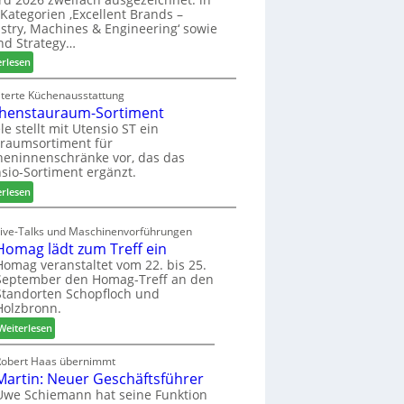
u
ü
i
Kategorien ‚Excellent Brands –
k
h
u
stry, Machines & Engineering‘ sowie
u
r
n
nd Strategy…
n
u
d
:
erlesen
f
n
H
Z
t
g
u
w
iterte Küchenausstattung
a
b
henstauraum-Sortiment
e
n
t
i
le stellt mit Utensio ST ein
e
raumsortiment für
P
x
eninnenschränke vor, das das
r
s
sio-Sortiment ergänzt.
e
t
:
i
erlesen
e
K
s
l
ü
e
Live-Talks und Maschinenvorführungen
l
c
f
Homag lädt zum Treff ein
e
h
ü
Homag veranstaltet vom 22. bis 25.
n
e
r
September den Homag-Treff an den
a
n
W
Standorten Schopfloch und
u
s
e
Holzbronn.
s
t
m
:
Weiterlesen
a
h
H
u
ö
o
Robert Haas übernimmt
r
n
Martin: Neuer Geschäftsführer
m
a
e
a
Uwe Schiemann hat seine Funktion
u
r