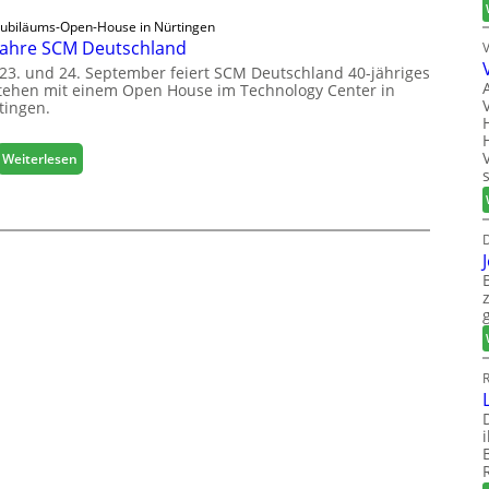
e
e
r
r
Jubiläums-Open-House in Nürtingen
s
t
e
Jahre SCM Deutschland
G
r
i
e
23. und 24. September feiert SCM Deutschland 40-jähriges
e
c
tehen mit einem Open House im Technology Center in
s
t
tingen.
h
c
e
h
r
ä
:
f
Weiterlesen
f
4
ü
t
0
r
s
J
D
j
D
a
a
a
h
c
h
r
h
r
e
+
S
H
C
o
M
l
R
D
z
e
2
u
0
t
2
s
8