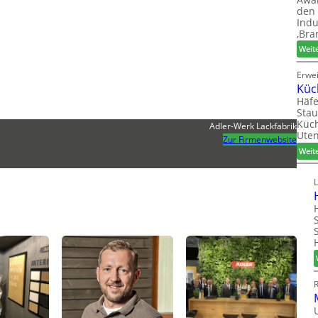
den 
Indu
‚Bra
Weit
Erwe
Küc
Häfe
Stau
Küch
Adler-Werk Lackfabrik
Uten
Zur Firmenwebsite
Weit