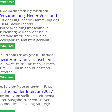
:
h
Weiterlesen
c
6
H
i
h
D
l
VDMA Holzbearbeitungsmaschinen
e
Versammlung: Neuer Vorstand
H
f
r
f
t
Auf der Mitgliederversammlung des
z
VDMA Fachverbands
o
b
a
Holzbearbeitungsmaschine in
r
e
h
Heidelberg wurden vier neue
d
i
l
Vorstandsmitglieder für eine
e
P
e
sechsjährige Amtszeit gewählt.
r
r
n
:
Weiterlesen
t
o
V
N
d
e
r. Christian Terfloth geht in Ruhestand
a
u
Jowat-Vorstand verabschiedet
r
c
k
s
Bei Jowat ist Dr. Christian Terfloth
h
t
zum 30. Juni in den Ruhestand
a
b
s
getreten.
m
e
u
m
:
Weiterlesen
s
c
l
J
s
h
u
o
esilienz der Möbelzulieferer im Fokus
e
e
n
Leitthema der Interzum 2027
w
r
g
a
Die Interzum stellt das Leitthema
u
:
ihrer Ausgabe 2027 vor: ‚Beyond
t
n
Boundaries: Elevating Strategic
N
-
g
Resilience‘.
e
V
e