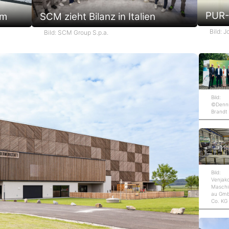
PUR-
em
SCM zieht Bilanz in Italien
Bild: 
Bild: SCM Group S.p.a.
Bild:
©Denn
Brandt
Bild:
Venjak
Maschi
au Gm
Co. KG