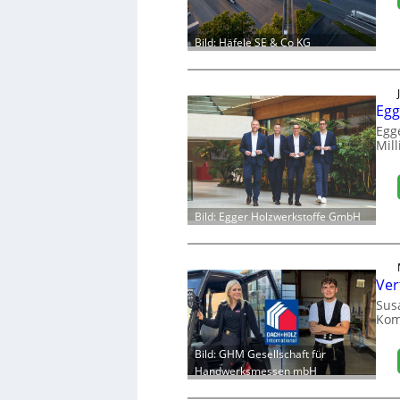
Bild: Häfele SE & Co KG
Egg
Egg
Mill
Bild: Egger Holzwerkstoffe GmbH
Ver
Sus
Kom
Bild: GHM Gesellschaft für
Handwerksmessen mbH