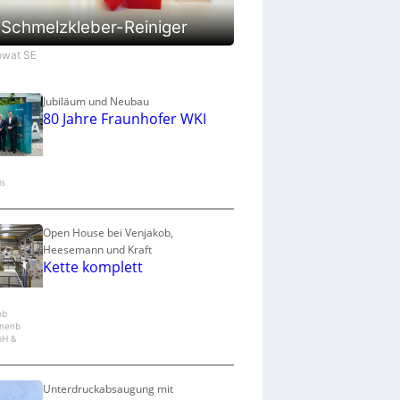
a
u
Schmelzkleber-Reiniger
p
r
Jowat SE
o
z
e
Jubiläum und Neubau
80 Jahre Fraunhofer WKI
s
s
is
Open House bei Venjakob,
Heesemann und Kraft
Kette komplett
ob
nenb
bH &
Unterdruckabsaugung mit