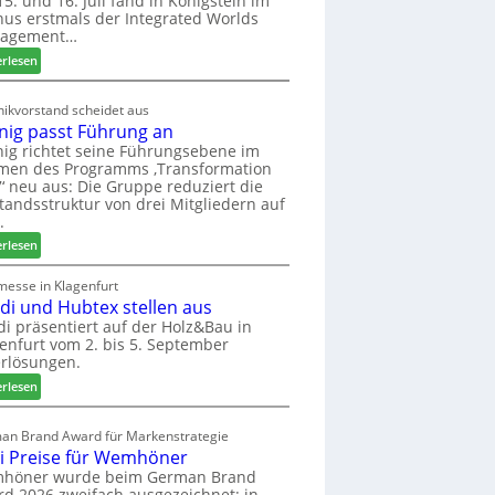
5. und 16. Juli fand in Königstein im
us erstmals der Integrated Worlds
o
agement…
l
ä
:
erlesen
d
M
t
ö
ikvorstand scheidet aus
z
b
nig passt Führung an
u
e
ig richtet seine Führungsebene im
r
l
men des Programms ‚Transformation
H
b
‘ neu aus: Die Gruppe reduziert die
a
r
tandsstruktur von drei Mitgliedern auf
u
a
.
s
n
:
erlesen
m
c
W
e
h
e
messe in Klagenfurt
s
e
edi und Hubtex stellen aus
i
s
e
n
di präsentiert auf der Holz&Bau in
e
r
enfurt vom 2. bis 5. September
i
ö
rlösungen.
g
r
p
:
erlesen
t
a
E
e
s
l
an Brand Award für Markenstrategie
r
s
v
i Preise für Wemhöner
t
t
e
höner wurde beim German Brand
Z
F
d
d 2026 zweifach ausgezeichnet: in