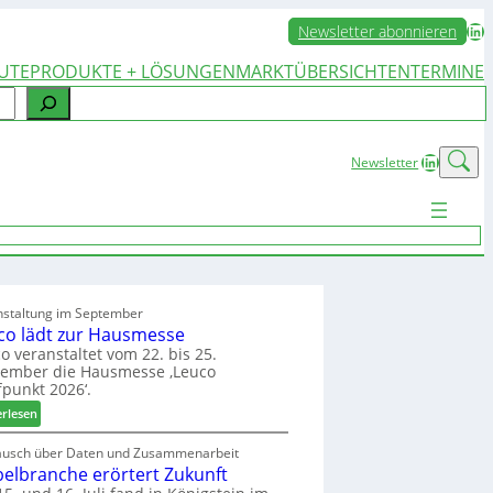
LinkedIn
Newsletter abonnieren
UTE
PRODUKTE + LÖSUNGEN
MARKTÜBERSICHTEN
TERMINE
LinkedIn
Newsletter
nstaltung im September
co lädt zur Hausmesse
o veranstaltet vom 22. bis 25.
tember die Hausmesse ‚Leuco
fpunkt 2026‘.
:
erlesen
L
e
ausch über Daten und Zusammenarbeit
elbranche erörtert Zukunft
u
c