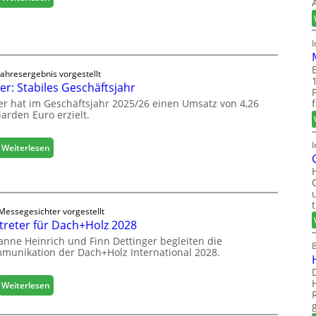
a
H
u
ä
d
f
i
e
g
l
i
Jahresergebnis vorgestellt
e
er: Stabiles Geschäftsjahr
t
e
a
er hat im Geschäftsjahr 2025/26 einen Umsatz von 4,26
r
l
iarden Euro erzielt.
ö
i
f
s
f
I
:
Weiterlesen
i
n
E
e
e
g
r
t
g
t
L
e
s
o
Messegesichter vorgestellt
r
i
treter für Dach+Holz 2028
g
:
c
i
anne Heinrich und Finn Dettinger begleiten die
S
h
s
munikation der Dach+Holz International 2028.
t
t
a
i
b
:
Weiterlesen
k
i
V
b
l
e