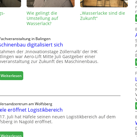
gs-
Wie gelingt die
„Wasserlacke sind die
Umstellung auf
Zukunft“
Wasserlack?
B
Fachveranstaltung in Balingen
chinenbau digitalisiert sich
Rahmen der ‚Innovationstage Zollernalb‘ der IHK
lingen war Aero-Lift Mitte Juli Gastgeber einer
hveranstaltung zur Zukunft des Maschinenbaus.
:
Weiterlesen
M
a
s
c
Versandzentrum am Wolfsberg
h
ele eröffnet Logistikbereich
i
n
17. Juli hat Häfele seinen neuen Logistikbereich auf dem
fsberg in Nagold eröffnet.
e
n
b
:
Weiterlesen