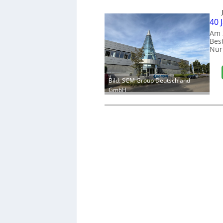
40 
Am 
Bes
Nür
Bild: SCM Group Deutschland
GmbH