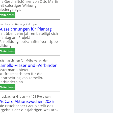
als Geschäftsführer von Otto Martin
g
m
mit sofortiger Wirkung
l
-
niedergelegt.
ä
S
:
d
Weiterlesen
o
M
t
r
a
z
erufsorientierung in Lippe
t
Auszeichnungen für Plantag
r
u
i
t
m
Seit über zehn Jahren beteiligt sich
m
Plantag am Projekt
i
T
e
‚Ausbildungsbotschafter‘ von Lippe
n
r
n
Bildung.
:
e
t
:
N
Weiterlesen
f
A
e
f
u
u
Fräsmaschinen für Möbelverbinder
e
Lamello-Fräser und -Verbinder
s
e
i
z
r
Ostermann bietet
n
Nutfräsmaschinen für die
e
G
Verarbeitung von Lamello-
i
e
Verbindern an.
c
s
:
h
Weiterlesen
c
L
n
h
a
u
Brucklacher Group mit 153 Projekten
ä
WeCare-Aktionswochen 2026
m
n
f
e
g
Die Brucklacher Group stellt das
t
Ergebnis der diesjährigen WeCare-
l
e
s