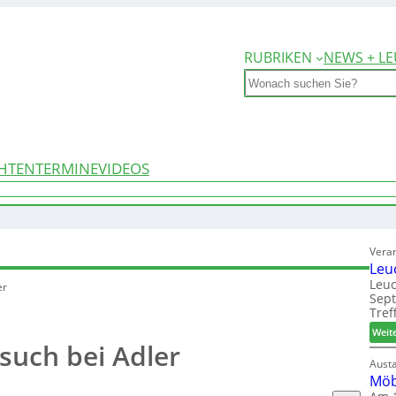
RUBRIKEN
NEWS + LE
Search
HTEN
TERMINE
VIDEOS
Vera
Leu
Leuc
er
Sep
Tref
Weit
such bei Adler
Aust
Möb