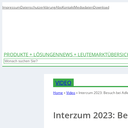
Impressum
Datenschutzerklärung
Abo
Kontakt
Mediadaten
Download
PRODUKTE + LÖSUNGEN
NEWS + LEUTE
MARKTÜBERSIC
Search
VIDEO
Home
»
Video
»
Interzum 2023: Besuch bei Adl
Interzum 2023: Be