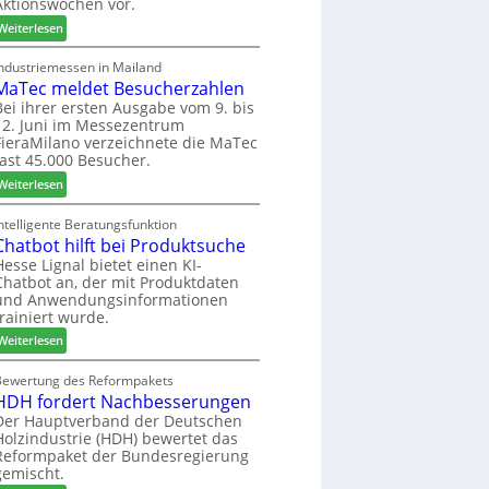
Aktionswochen vor.
l
n
f
o
f
ü
:
Weiterlesen
-
ü
h
W
F
r
r
e
Industriemessen in Mailand
r
P
MaTec meldet Besucherzahlen
e
C
ä
l
r
a
Bei ihrer ersten Ausgabe vom 9. bis
s
12. Juni im Messezentrum
a
r
FieraMilano verzeichnete die MaTec
e
n
e
fast 45.000 Besucher.
r
t
-
u
a
:
A
Weiterlesen
n
g
M
k
d
a
t
ntelligente Beratungsfunktion
-
Chatbot hilft bei Produktsuche
T
i
V
e
o
Hesse Lignal bietet einen KI-
Chatbot an, der mit Produktdaten
e
c
n
und Anwendungsinformationen
r
m
s
trainiert wurde.
b
e
w
i
:
l
Weiterlesen
o
n
C
d
c
d
h
e
Bewertung des Reformpakets
h
HDH fordert Nachbesserungen
e
a
t
e
r
t
B
Der Hauptverband der Deutschen
n
Holzindustrie (HDH) bewertet das
b
e
2
Reformpaket der Bundesregierung
o
s
0
gemischt.
t
u
2