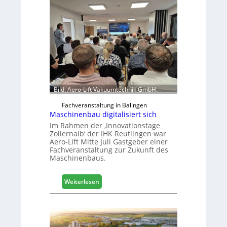
Bild: Aero-Lift Vakuumtechnik GmbH
Fachveranstaltung in Balingen
Maschinenbau digitalisiert sich
Im Rahmen der ‚Innovationstage
Zollernalb‘ der IHK Reutlingen war
Aero-Lift Mitte Juli Gastgeber einer
Fachveranstaltung zur Zukunft des
Maschinenbaus.
:
Weiterlesen
M
a
s
c