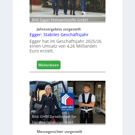
r
h
ö
f
f
Bild: Egger Holzwerkstoffe GmbH
n
e
Jahresergebnis vorgestellt
Egger: Stabiles Geschäftsjahr
t
L
Egger hat im Geschäftsjahr 2025/26
einen Umsatz von 4,26 Milliarden
o
Euro erzielt.
g
i
s
:
Weiterlesen
t
E
i
g
k
g
b
e
e
r
r
:
e
S
i
t
c
a
Bild: GHM Gesellschaft für
h
b
Handwerksmessen mbH
i
Messegesichter vorgestellt
l