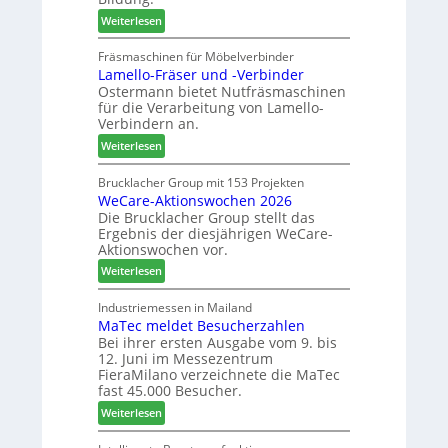
:
r
n
:
Weiterlesen
N
e
t
A
e
f
u
Fräsmaschinen für Möbelverbinder
u
f
Lamello-Fräser und -Verbinder
s
e
e
Ostermann bietet Nutfräsmaschinen
z
r
i
für die Verarbeitung von Lamello-
e
G
n
Verbindern an.
i
e
:
c
Weiterlesen
s
L
h
c
a
n
Brucklacher Group mit 153 Projekten
h
WeCare-Aktionswochen 2026
m
u
ä
Die Brucklacher Group stellt das
e
n
f
Ergebnis der diesjährigen WeCare-
l
g
t
Aktionswochen vor.
l
e
s
:
o
Weiterlesen
n
f
W
-
f
ü
e
F
Industriemessen in Mailand
ü
h
MaTec meldet Besucherzahlen
C
r
r
r
Bei ihrer ersten Ausgabe vom 9. bis
a
ä
P
e
12. Juni im Messezentrum
r
s
l
r
FieraMilano verzeichnete die MaTec
e
e
a
fast 45.000 Besucher.
-
r
n
:
Weiterlesen
A
u
t
M
k
n
a
a