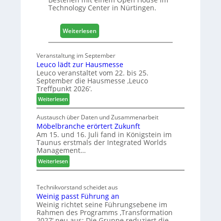
H
Technology Center in Nürtingen.
o
l
z
:
Weiterlesen
2
4
0
0
Veranstaltung im September
2
J
Leuco lädt zur Hausmesse
8
a
Leuco veranstaltet vom 22. bis 25.
h
September die Hausmesse ‚Leuco
r
Treffpunkt 2026‘.
e
:
Weiterlesen
S
L
C
e
Austausch über Daten und Zusammenarbeit
M
Möbelbranche erörtert Zukunft
u
D
Am 15. und 16. Juli fand in Königstein im
c
Taunus erstmals der Integrated Worlds
e
o
Management…
u
l
:
ä
Weiterlesen
t
M
d
s
ö
t
c
Technikvorstand scheidet aus
b
z
h
Weinig passt Führung an
e
u
l
Weinig richtet seine Führungsebene im
l
r
a
Rahmen des Programms ‚Transformation
b
H
n
2027‘ neu aus: Die Gruppe reduziert die