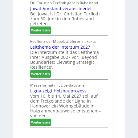
e
Dr. Christian Terfloth geht in Ruhestand
a
u
Jowat-Vorstand verabschiedet
r
c
k
Bei Jowat ist Dr. Christian Terfloth
s
h
t
zum 30. Juni in den Ruhestand
a
b
s
getreten.
m
e
u
:
m
Weiterlesen
s
c
J
l
s
h
o
u
Resilienz der Möbelzulieferer im Fokus
e
e
Leitthema der Interzum 2027
w
n
r
Die Interzum stellt das Leitthema
a
g
u
ihrer Ausgabe 2027 vor: ‚Beyond
t
:
n
Boundaries: Elevating Strategic
-
N
g
Resilience‘.
V
e
e
:
Weiterlesen
o
u
n
L
r
e
e
Messeformat mit Live-Baustelle
s
r
Ligna zeigt Holzbauprozess
i
t
V
Vom 10. bis 14. Mai 2027 soll auf
t
a
o
dem Freigelände der Ligna in
t
n
r
Hannover ein Wohngebäude in
h
d
s
Holzrahmenbauweise entstehen –
e
v
t
von der…
m
e
a
:
Weiterlesen
a
r
n
L
d
a
d
i
e
b