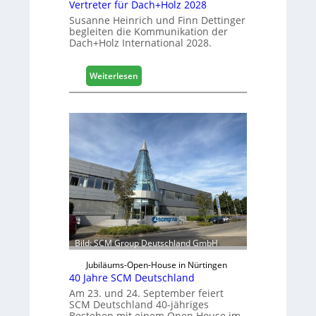
Vertreter für Dach+Holz 2028
e
Susanne Heinrich und Finn Dettinger
s
begleiten die Kommunikation der
G
Dach+Holz International 2028.
e
s
:
Weiterlesen
c
V
h
e
ä
r
f
t
t
r
s
e
j
t
a
e
h
r
r
f
ü
r
Bild: SCM Group Deutschland GmbH
D
a
Jubiläums-Open-House in Nürtingen
c
40 Jahre SCM Deutschland
h
Am 23. und 24. September feiert
+
SCM Deutschland 40-jähriges
Bestehen mit einem Open House im