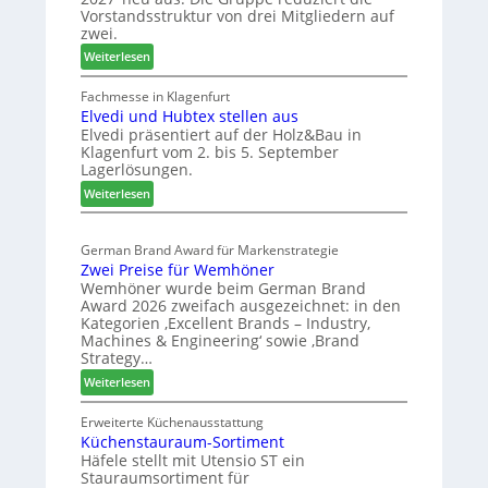
r
a
d
Vorstandsstruktur von drei Mitgliedern auf
a
u
zwei.
n
s
:
Weiterlesen
c
m
W
h
e
e
Fachmesse in Klagenfurt
e
s
Elvedi und Hubtex stellen aus
i
e
s
Elvedi präsentiert auf der Holz&Bau in
n
r
e
Klagenfurt vom 2. bis 5. September
i
ö
Lagerlösungen.
g
r
:
p
Weiterlesen
t
E
a
e
l
s
r
German Brand Award für Markenstrategie
v
s
t
Zwei Preise für Wemhöner
e
t
Z
Wemhöner wurde beim German Brand
d
F
u
Award 2026 zweifach ausgezeichnet: in den
i
ü
k
Kategorien ‚Excellent Brands – Industry,
u
h
u
Machines & Engineering‘ sowie ‚Brand
n
r
Strategy…
n
d
u
f
:
Weiterlesen
H
n
t
Z
u
g
w
Erweiterte Küchenausstattung
b
a
Küchenstauraum-Sortiment
e
t
n
Häfele stellt mit Utensio ST ein
i
e
Stauraumsortiment für
P
x