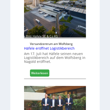
h
i
n
e
n
b
a
u
Bild: Häfele SE & Co KG
d
i
Versandzentrum am Wolfsberg
g
Häfele eröffnet Logistikbereich
i
Am 17. Juli hat Häfele seinen neuen
t
Logistikbereich auf dem Wolfsberg in
Nagold eröffnet.
a
l
i
:
Weiterlesen
s
H
i
ä
e
f
r
e
t
l
s
e
i
e
c