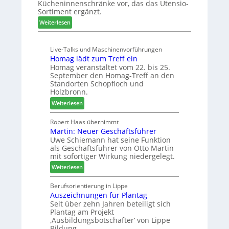
Kücheninnenschränke vor, das das Utensio-
r
s
Sortiment ergänzt.
e
t
:
Weiterlesen
i
e
K
s
l
ü
e
l
Live-Talks und Maschinenvorführungen
c
f
e
Homag lädt zum Treff ein
h
ü
n
Homag veranstaltet vom 22. bis 25.
e
r
a
September den Homag-Treff an den
n
W
u
Standorten Schopfloch und
s
e
Holzbronn.
s
t
m
:
Weiterlesen
a
h
H
u
ö
o
Robert Haas übernimmt
r
n
Martin: Neuer Geschäftsführer
m
a
e
Uwe Schiemann hat seine Funktion
a
u
r
als Geschäftsführer von Otto Martin
g
m
mit sofortiger Wirkung niedergelegt.
l
-
:
ä
Weiterlesen
S
M
d
o
a
t
Berufsorientierung in Lippe
r
Auszeichnungen für Plantag
r
z
t
Seit über zehn Jahren beteiligt sich
t
u
i
Plantag am Projekt
i
m
m
‚Ausbildungsbotschafter‘ von Lippe
n
T
e
Bildung.