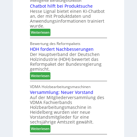
Intelligente Beratungsfunktion
t
d
g
Chatbot hilft bei Produktsuche
T
i
-
Hesse Lignal bietet einen KI-Chatbot
e
o
V
an, der mit Produktdaten und
c
n
e
Anwendungsinformationen trainiert
m
s
r
wurde.
e
w
b
:
Weiterlesen
l
o
i
C
d
c
n
h
Bewertung des Reformpakets
e
h
d
HDH fordert Nachbesserungen
a
t
e
e
Der Hauptverband der Deutschen
t
B
n
r
Holzindustrie (HDH) bewertet das
b
e
2
Reformpaket der Bundesregierung
o
s
0
gemischt.
t
u
2
:
Weiterlesen
h
c
6
H
i
h
D
VDMA Holzbearbeitungsmaschinen
l
e
Versammlung: Neuer Vorstand
H
f
r
Auf der Mitgliederversammlung des
f
t
z
VDMA Fachverbands
o
b
a
Holzbearbeitungsmaschine in
r
e
h
Heidelberg wurden vier neue
d
i
l
Vorstandsmitglieder für eine
e
P
e
sechsjährige Amtszeit gewählt.
r
r
n
:
Weiterlesen
t
o
V
N
d