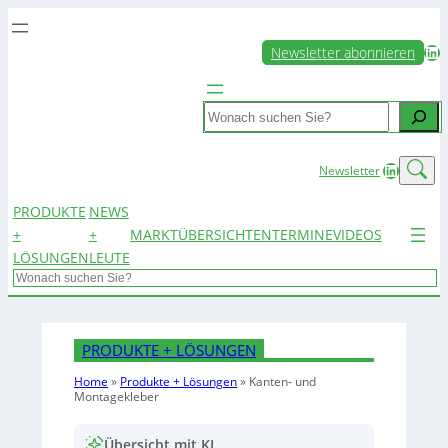
LinkedIn
Newsletter abonnieren
Search
LinkedIn
Newsletter
PRODUKTE
NEWS
+
+
MARKTÜBERSICHTEN
TERMINE
VIDEOS
LÖSUNGEN
LEUTE
Search
PRODUKTE + LÖSUNGEN
Home
»
Produkte + Lösungen
»
Kanten- und
Montagekleber
Übersicht mit KI