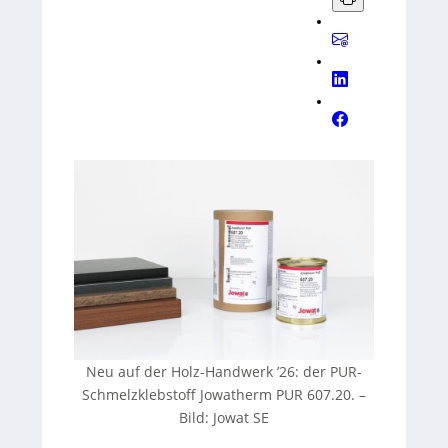
PUR MR 60496
vor (ohne GHS-
Piktogramme, RAL-GZ 716), unterstützt
durch den Primer
Jowat 485
.
Neu auf der Holz-Handwerk ’26: der PUR-
Schmelzklebstoff Jowatherm PUR 607.20. –
Bild: Jowat SE