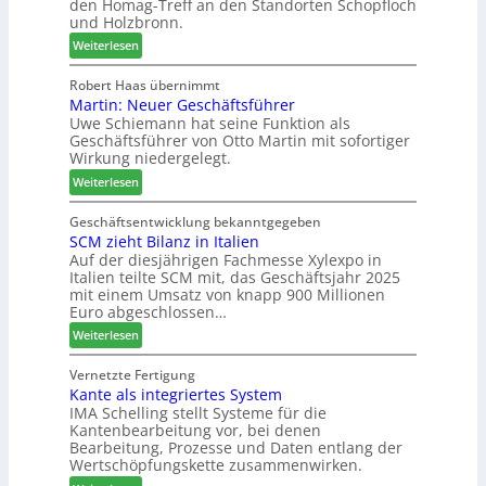
den Homag-Treff an den Standorten Schopfloch
a
I
r
und Holzbronn.
z
n
b
:
e
Weiterlesen
t
i
H
i
e
n
o
g
Robert Haas übernimmt
r
d
Martin: Neuer Geschäftsführer
m
t
z
e
Uwe Schiemann hat seine Funktion als
a
H
u
r
Geschäftsführer von Otto Martin mit sofortiger
g
o
m
Wirkung niedergelegt.
l
l
2
:
ä
Weiterlesen
z
0
M
d
b
2
a
t
Geschäftsentwicklung bekanntgegeben
a
7
SCM zieht Bilanz in Italien
r
z
u
Auf der diesjährigen Fachmesse Xylexpo in
t
u
p
Italien teilte SCM mit, das Geschäftsjahr 2025
i
m
r
mit einem Umsatz von knapp 900 Millionen
n
T
o
Euro abgeschlossen…
:
r
z
:
Weiterlesen
N
e
e
S
e
f
s
C
Vernetzte Fertigung
u
f
s
Kante als integriertes System
M
e
e
IMA Schelling stellt Systeme für die
z
r
i
Kantenbearbeitung vor, bei denen
i
G
n
Bearbeitung, Prozesse und Daten entlang der
e
e
Wertschöpfungskette zusammenwirken.
h
s