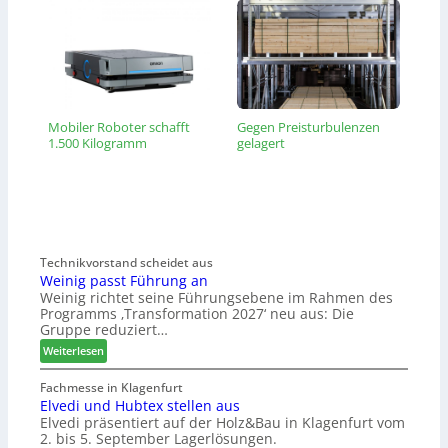
Mobiler Roboter schafft
Gegen Preisturbulenzen
1.500 Kilogramm
gelagert
Technikvorstand scheidet aus
Weinig passt Führung an
Weinig richtet seine Führungsebene im Rahmen des
Programms ‚Transformation 2027‘ neu aus: Die
Gruppe reduziert…
:
Weiterlesen
W
e
Fachmesse in Klagenfurt
Elvedi und Hubtex stellen aus
i
Elvedi präsentiert auf der Holz&Bau in Klagenfurt vom
n
2. bis 5. September Lagerlösungen.
i