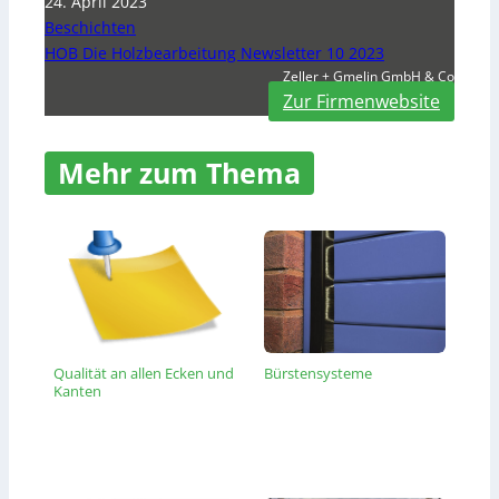
24. April 2023
Beschichten
HOB Die Holzbearbeitung Newsletter 10 2023
Zeller + Gmelin GmbH & Co
Zur Firmenwebsite
Mehr zum Thema
Qualität an allen Ecken und
Bürstensysteme
Kanten