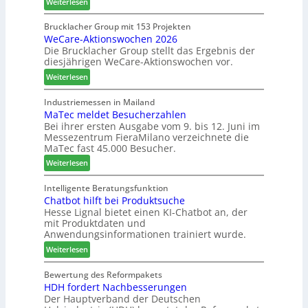
:
Weiterlesen
t
c
K
B
h
a
Brucklacher Group mit 153 Projekten
i
ä
WeCare-Aktionswochen 2026
n
l
f
Die Brucklacher Group stellt das Ergebnis der
t
a
t
diesjährigen WeCare-Aktionswochen vor.
e
n
s
a
:
Weiterlesen
z
f
l
W
i
ü
s
e
Industriemessen in Mailand
n
h
i
MaTec meldet Besucherzahlen
C
I
r
n
Bei ihrer ersten Ausgabe vom 9. bis 12. Juni im
a
t
e
Messezentrum FieraMilano verzeichnete die
t
r
a
r
MaTec fast 45.000 Besucher.
e
e
l
g
:
-
Weiterlesen
i
r
M
A
e
i
a
k
Intelligente Beratungsfunktion
n
e
Chatbot hilft bei Produktsuche
T
t
Hesse Lignal bietet einen KI-Chatbot an, der
r
e
i
mit Produktdaten und
t
c
o
Anwendungsinformationen trainiert wurde.
e
m
n
s
:
e
Weiterlesen
s
S
C
l
w
y
h
d
Bewertung des Reformpakets
o
HDH fordert Nachbesserungen
s
a
e
c
Der Hauptverband der Deutschen
t
t
t
h