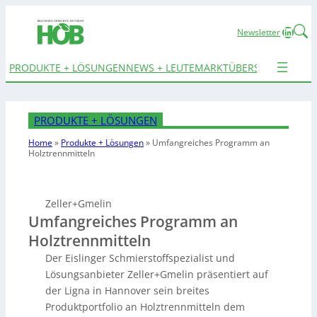
Linked
Newsletter
PRODUKTE + LÖSUNGEN
NEWS + LEUTE
MARKTÜBERSICHTEN
TER
PRODUKTE + LÖSUNGEN
Home
»
Produkte + Lösungen
»
Umfangreiches Programm an
Holztrennmitteln
Zeller+Gmelin
Umfangreiches Programm an
Holztrennmitteln
Der Eislinger Schmierstoffspezialist und
Lösungsanbieter Zeller+Gmelin präsentiert auf
der Ligna in Hannover sein breites
Produktportfolio an Holztrennmitteln dem