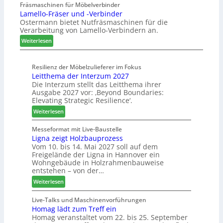
u
a
Fräsmaschinen für Möbelverbinder
m
s
Lamello-Fräser und -Verbinder
s
u
h
Ostermann bietet Nutfräsmaschinen für die
z
r
ö
Verarbeitung von Lamello-Verbindern an.
e
a
n
i
u
e
:
Weiterlesen
c
m
r
L
h
-
a
n
Resilienz der Möbelzulieferer im Fokus
S
m
Leitthema der Interzum 2027
u
o
e
Die Interzum stellt das Leitthema ihrer
n
r
l
Ausgabe 2027 vor: ‚Beyond Boundaries:
g
t
l
Elevating Strategic Resilience‘.
e
i
o
:
Weiterlesen
n
m
-
L
f
e
F
e
Messeformat mit Live-Baustelle
ü
n
r
Ligna zeigt Holzbauprozess
i
r
t
ä
Vom 10. bis 14. Mai 2027 soll auf dem
t
P
s
Freigelände der Ligna in Hannover ein
t
l
e
Wohngebäude in Holzrahmenbauweise
h
a
r
entstehen – von der…
e
n
u
:
Weiterlesen
m
t
n
L
a
a
d
i
Live-Talks und Maschinenvorführungen
d
g
-
Homag lädt zum Treff ein
g
e
V
Homag veranstaltet vom 22. bis 25. September
n
r
e