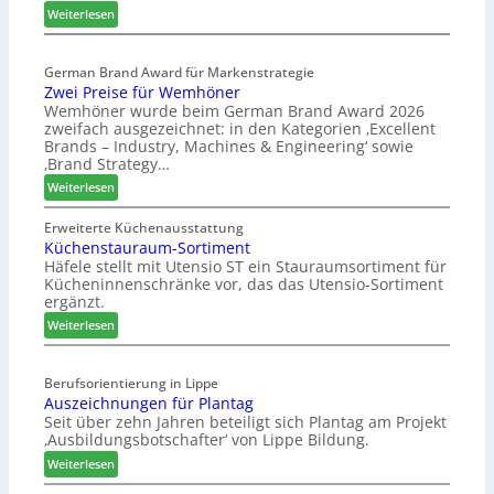
g
:
Weiterlesen
p
E
a
l
s
German Brand Award für Markenstrategie
v
Zwei Preise für Wemhöner
s
e
Wemhöner wurde beim German Brand Award 2026
t
d
zweifach ausgezeichnet: in den Kategorien ‚Excellent
F
i
Brands – Industry, Machines & Engineering‘ sowie
ü
u
‚Brand Strategy…
h
n
:
Weiterlesen
r
d
Z
u
H
w
Erweiterte Küchenausstattung
n
u
Küchenstauraum-Sortiment
e
g
b
Häfele stellt mit Utensio ST ein Stauraumsortiment für
i
a
t
Kücheninnenschränke vor, das das Utensio-Sortiment
P
n
e
ergänzt.
r
x
:
e
Weiterlesen
s
K
i
t
ü
s
e
Berufsorientierung in Lippe
c
e
l
Auszeichnungen für Plantag
h
f
l
Seit über zehn Jahren beteiligt sich Plantag am Projekt
e
ü
e
‚Ausbildungsbotschafter‘ von Lippe Bildung.
n
r
n
:
s
Weiterlesen
W
a
A
t
e
u