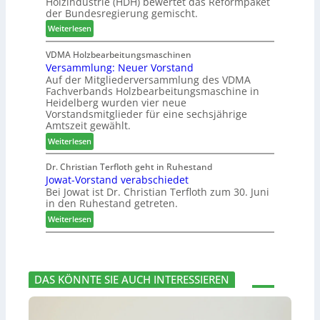
Holzindustrie (HDH) bewertet das Reformpaket
e
b
B
e
der Bundesregierung gemischt.
m
o
e
n
:
t
Weiterlesen
s
2
H
h
u
0
D
i
VDMA Holzbearbeitungsmaschinen
c
2
Versammlung: Neuer Vorstand
H
l
h
6
Auf der Mitgliederversammlung des VDMA
f
f
e
Fachverbands Holzbearbeitungsmaschine in
o
t
r
Heidelberg wurden vier neue
r
b
z
Vorstandsmitglieder für eine sechsjährige
d
e
a
Amtszeit gewählt.
e
i
h
:
Weiterlesen
r
P
l
V
t
r
e
e
Dr. Christian Terfloth geht in Ruhestand
N
o
n
Jowat-Vorstand verabschiedet
r
a
d
Bei Jowat ist Dr. Christian Terfloth zum 30. Juni
s
c
u
in den Ruhestand getreten.
a
h
k
m
:
Weiterlesen
b
t
m
J
e
s
l
o
s
u
u
w
s
c
n
a
e
h
DAS KÖNNTE SIE AUCH INTERESSIEREN
g
t
r
e
:
-
u
N
V
n