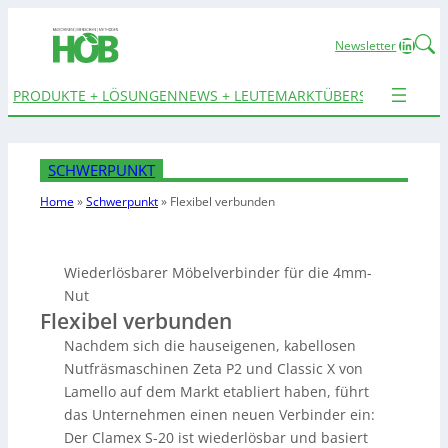
Linked
Newsletter
PRODUKTE + LÖSUNGEN
NEWS + LEUTE
MARKTÜBERSICHTEN
TER
SCHWERPUNKT
Home
»
Schwerpunkt
»
Flexibel verbunden
Wiederlösbarer Möbelverbinder für die 4mm-
Nut
Flexibel verbunden
Nachdem sich die hauseigenen, kabellosen
Nutfräsmaschinen Zeta P2 und Classic X von
Lamello auf dem Markt etabliert haben, führt
das Unternehmen einen neuen Verbinder ein:
Der Clamex S-20 ist wiederlösbar und basiert