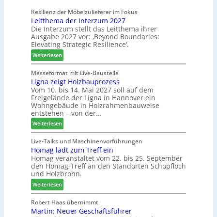
h
-
a
n
Resilienz der Möbelzulieferer im Fokus
S
m
Leitthema der Interzum 2027
u
o
e
Die Interzum stellt das Leitthema ihrer
n
r
l
Ausgabe 2027 vor: ‚Beyond Boundaries:
g
t
l
Elevating Strategic Resilience‘.
e
i
o
:
Weiterlesen
n
m
-
L
f
e
F
e
Messeformat mit Live-Baustelle
ü
n
r
Ligna zeigt Holzbauprozess
i
r
t
ä
Vom 10. bis 14. Mai 2027 soll auf dem
t
P
s
Freigelände der Ligna in Hannover ein
t
l
e
Wohngebäude in Holzrahmenbauweise
h
a
r
entstehen – von der…
e
n
u
:
Weiterlesen
m
t
n
L
a
a
d
i
Live-Talks und Maschinenvorführungen
d
g
-
Homag lädt zum Treff ein
g
e
V
Homag veranstaltet vom 22. bis 25. September
n
r
e
den Homag-Treff an den Standorten Schopfloch
a
I
r
und Holzbronn.
z
n
b
:
e
Weiterlesen
t
i
H
i
e
n
o
g
Robert Haas übernimmt
r
d
Martin: Neuer Geschäftsführer
m
t
z
e