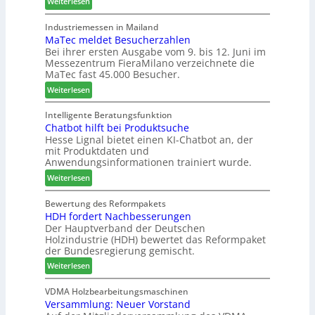
:
Weiterlesen
z
f
l
W
i
ü
s
e
Industriemessen in Mailand
n
h
i
MaTec meldet Besucherzahlen
C
I
r
n
Bei ihrer ersten Ausgabe vom 9. bis 12. Juni im
a
t
e
Messezentrum FieraMilano verzeichnete die
t
r
a
r
MaTec fast 45.000 Besucher.
e
e
l
g
:
-
Weiterlesen
i
r
M
A
e
i
a
k
Intelligente Beratungsfunktion
n
e
Chatbot hilft bei Produktsuche
T
t
Hesse Lignal bietet einen KI-Chatbot an, der
r
e
i
mit Produktdaten und
t
c
o
Anwendungsinformationen trainiert wurde.
e
m
n
s
:
e
Weiterlesen
s
S
C
l
w
y
h
d
Bewertung des Reformpakets
o
HDH fordert Nachbesserungen
s
a
e
c
Der Hauptverband der Deutschen
t
t
t
h
Holzindustrie (HDH) bewertet das Reformpaket
e
b
B
e
der Bundesregierung gemischt.
m
o
e
n
:
t
Weiterlesen
s
2
H
h
u
0
D
i
VDMA Holzbearbeitungsmaschinen
c
2
Versammlung: Neuer Vorstand
H
l
h
6