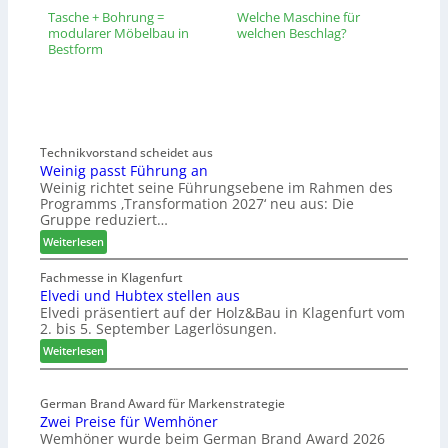
Tasche + Bohrung =
Welche Maschine für
modularer Möbelbau in
welchen Beschlag?
Bestform
Technikvorstand scheidet aus
Weinig passt Führung an
Weinig richtet seine Führungsebene im Rahmen des
Programms ‚Transformation 2027‘ neu aus: Die
Gruppe reduziert…
:
Weiterlesen
W
e
Fachmesse in Klagenfurt
Elvedi und Hubtex stellen aus
i
Elvedi präsentiert auf der Holz&Bau in Klagenfurt vom
n
2. bis 5. September Lagerlösungen.
i
g
:
Weiterlesen
p
E
a
l
s
German Brand Award für Markenstrategie
v
Zwei Preise für Wemhöner
s
e
Wemhöner wurde beim German Brand Award 2026
t
d