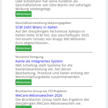
Uwe Schiemann hat seine Funktion als
a
H
u
r
Geschäftsführer von Otto Martin mit sofortiger
g
o
m
Wirkung niedergelegt.
l
l
2
:
ä
Weiterlesen
z
0
M
d
b
2
a
t
Geschäftsentwicklung bekanntgegeben
a
7
SCM zieht Bilanz in Italien
r
z
u
Auf der diesjährigen Fachmesse Xylexpo in
t
u
p
Italien teilte SCM mit, das Geschäftsjahr 2025
i
m
r
mit einem Umsatz von knapp 900 Millionen
n
T
o
Euro abgeschlossen…
:
r
z
:
Weiterlesen
N
e
e
S
e
f
s
C
Vernetzte Fertigung
u
f
s
Kante als integriertes System
M
e
e
IMA Schelling stellt Systeme für die
z
r
i
Kantenbearbeitung vor, bei denen
i
G
n
Bearbeitung, Prozesse und Daten entlang der
e
e
Wertschöpfungskette zusammenwirken.
h
s
:
Weiterlesen
t
c
K
B
h
a
Brucklacher Group mit 153 Projekten
i
ä
WeCare-Aktionswochen 2026
n
l
f
Die Brucklacher Group stellt das Ergebnis der
t
a
t
diesjährigen WeCare-Aktionswochen vor.
e
n
s
a