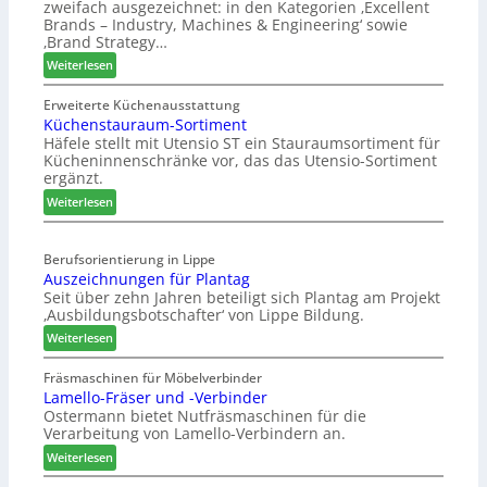
zweifach ausgezeichnet: in den Kategorien ‚Excellent
F
i
Brands – Industry, Machines & Engineering‘ sowie
ü
u
‚Brand Strategy…
h
n
:
Weiterlesen
r
d
Z
u
H
w
Erweiterte Küchenausstattung
n
u
Küchenstauraum-Sortiment
e
g
b
Häfele stellt mit Utensio ST ein Stauraumsortiment für
i
a
t
Kücheninnenschränke vor, das das Utensio-Sortiment
P
n
e
ergänzt.
r
x
:
e
Weiterlesen
s
K
i
t
ü
s
e
Berufsorientierung in Lippe
c
e
l
Auszeichnungen für Plantag
h
f
l
Seit über zehn Jahren beteiligt sich Plantag am Projekt
e
ü
e
‚Ausbildungsbotschafter‘ von Lippe Bildung.
n
r
n
:
s
Weiterlesen
W
a
A
t
e
u
u
a
Fräsmaschinen für Möbelverbinder
m
s
Lamello-Fräser und -Verbinder
s
u
h
Ostermann bietet Nutfräsmaschinen für die
z
r
ö
Verarbeitung von Lamello-Verbindern an.
e
a
n
i
u
e
:
Weiterlesen
c
m
r
L