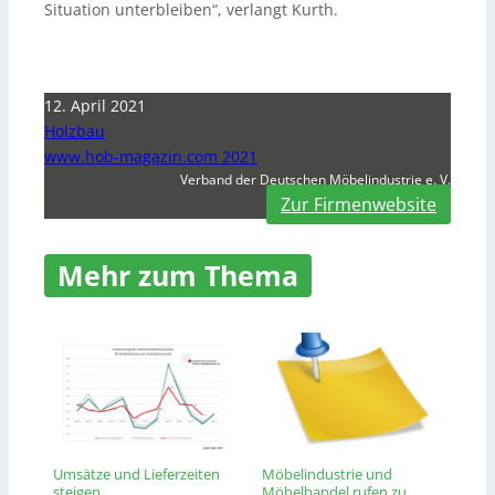
Situation unterbleiben“, verlangt Kurth.
12. April 2021
Holzbau
www.hob-magazin.com 2021
Verband der Deutschen Möbelindustrie e. V.
Zur Firmenwebsite
Mehr zum Thema
Umsätze und Lieferzeiten
Möbelindustrie und
steigen
Möbelhandel rufen zu