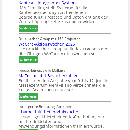
Kante als integriertes System
M
e
e
IMA Schelling stellt Systeme für die
z
r
i
Kantenbearbeitung vor, bei denen
i
G
n
Bearbeitung, Prozesse und Daten entlang der
e
e
Wertschöpfungskette zusammenwirken.
h
s
:
Weiterlesen
t
c
K
B
h
a
Brucklacher Group mit 153 Projekten
i
ä
WeCare-Aktionswochen 2026
n
l
f
Die Brucklacher Group stellt das Ergebnis der
t
a
t
diesjährigen WeCare-Aktionswochen vor.
e
n
s
a
:
Weiterlesen
z
f
l
W
i
ü
s
e
Industriemessen in Mailand
n
h
i
MaTec meldet Besucherzahlen
C
I
r
n
Bei ihrer ersten Ausgabe vom 9. bis 12. Juni im
a
t
e
Messezentrum FieraMilano verzeichnete die
t
r
a
r
MaTec fast 45.000 Besucher.
e
e
l
g
:
-
Weiterlesen
i
r
M
A
e
i
a
k
Intelligente Beratungsfunktion
n
e
Chatbot hilft bei Produktsuche
T
t
Hesse Lignal bietet einen KI-Chatbot an, der
r
e
i
mit Produktdaten und
t
c
o
Anwendungsinformationen trainiert wurde.
e
m
n