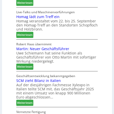
:
Weiterlesen
m
t
n
L
a
a
d
i
Live-Talks und Maschinenvorführungen
d
g
-
Homag lädt zum Treff ein
g
e
V
Homag veranstaltet vom 22. bis 25. September
n
r
e
den Homag-Treff an den Standorten Schopfloch
a
I
r
und Holzbronn.
z
n
b
:
e
Weiterlesen
t
i
H
i
e
n
o
g
Robert Haas übernimmt
r
d
Martin: Neuer Geschäftsführer
m
t
z
e
Uwe Schiemann hat seine Funktion als
a
H
u
r
Geschäftsführer von Otto Martin mit sofortiger
g
o
m
Wirkung niedergelegt.
l
l
2
:
ä
Weiterlesen
z
0
M
d
b
2
a
t
Geschäftsentwicklung bekanntgegeben
a
7
SCM zieht Bilanz in Italien
r
z
u
Auf der diesjährigen Fachmesse Xylexpo in
t
u
p
Italien teilte SCM mit, das Geschäftsjahr 2025
i
m
r
mit einem Umsatz von knapp 900 Millionen
n
T
o
Euro abgeschlossen…
:
r
z
:
Weiterlesen
N
e
e
S
e
f
s
C
Vernetzte Fertigung
u
f
s