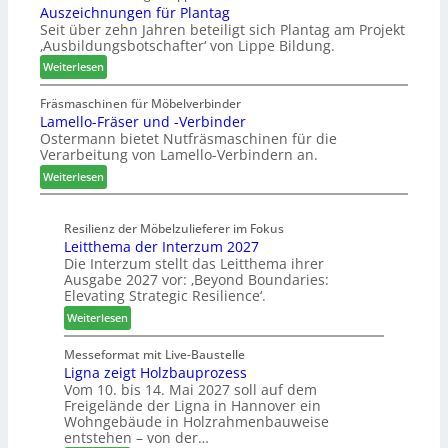
Auszeichnungen für Plantag
h
f
l
Seit über zehn Jahren beteiligt sich Plantag am Projekt
e
ü
e
‚Ausbildungsbotschafter‘ von Lippe Bildung.
n
r
n
:
s
Weiterlesen
W
a
A
t
e
u
u
a
Fräsmaschinen für Möbelverbinder
m
s
Lamello-Fräser und -Verbinder
s
u
h
Ostermann bietet Nutfräsmaschinen für die
z
r
ö
Verarbeitung von Lamello-Verbindern an.
e
a
n
i
u
e
:
Weiterlesen
c
m
r
L
h
-
a
n
Resilienz der Möbelzulieferer im Fokus
S
m
Leitthema der Interzum 2027
u
o
e
Die Interzum stellt das Leitthema ihrer
n
r
l
Ausgabe 2027 vor: ‚Beyond Boundaries:
g
t
l
Elevating Strategic Resilience‘.
e
i
o
:
Weiterlesen
n
m
-
L
f
e
F
e
Messeformat mit Live-Baustelle
ü
n
r
Ligna zeigt Holzbauprozess
i
r
t
ä
Vom 10. bis 14. Mai 2027 soll auf dem
t
P
s
Freigelände der Ligna in Hannover ein
t
l
e
Wohngebäude in Holzrahmenbauweise
h
a
r
entstehen – von der…
e
n
u