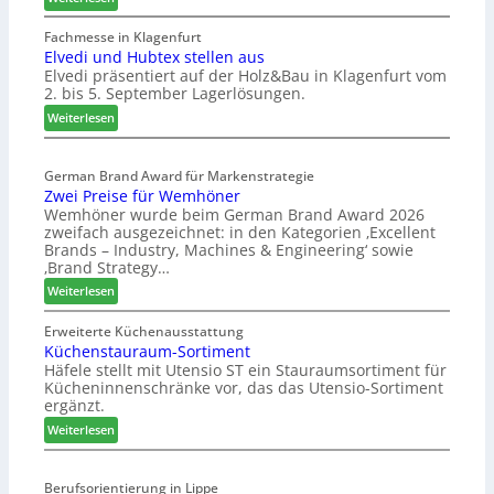
W
e
Fachmesse in Klagenfurt
Elvedi und Hubtex stellen aus
i
Elvedi präsentiert auf der Holz&Bau in Klagenfurt vom
n
2. bis 5. September Lagerlösungen.
i
g
:
Weiterlesen
p
E
a
l
s
German Brand Award für Markenstrategie
v
Zwei Preise für Wemhöner
s
e
Wemhöner wurde beim German Brand Award 2026
t
d
zweifach ausgezeichnet: in den Kategorien ‚Excellent
F
i
Brands – Industry, Machines & Engineering‘ sowie
ü
u
‚Brand Strategy…
h
n
:
Weiterlesen
r
d
Z
u
H
w
Erweiterte Küchenausstattung
n
u
Küchenstauraum-Sortiment
e
g
b
Häfele stellt mit Utensio ST ein Stauraumsortiment für
i
a
t
Kücheninnenschränke vor, das das Utensio-Sortiment
P
n
e
ergänzt.
r
x
:
e
Weiterlesen
s
K
i
t
ü
s
e
Berufsorientierung in Lippe
c
e
l