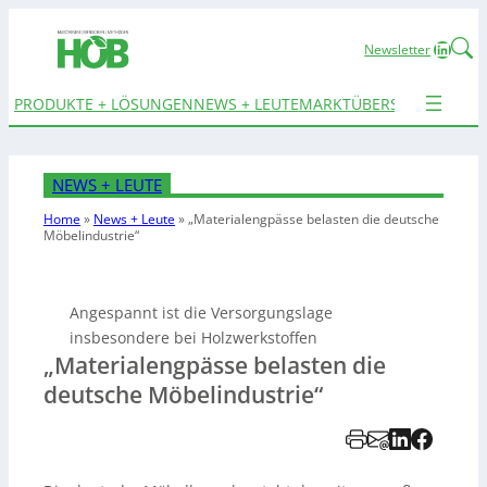
Linked
Newsletter
PRODUKTE + LÖSUNGEN
NEWS + LEUTE
MARKTÜBERSICHTEN
TER
NEWS + LEUTE
Home
»
News + Leute
»
„Materialengpässe belasten die deutsche
Möbelindustrie“
Angespannt ist die Versorgungslage
insbesondere bei Holzwerkstoffen
„Materialengpässe belasten die
deutsche Möbelindustrie“