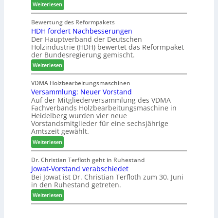
s
:
e
Weiterlesen
s
S
C
l
w
y
h
d
Bewertung des Reformpakets
o
HDH fordert Nachbesserungen
s
a
e
c
Der Hauptverband der Deutschen
t
t
t
h
Holzindustrie (HDH) bewertet das Reformpaket
e
b
B
e
der Bundesregierung gemischt.
m
o
e
n
:
t
Weiterlesen
s
2
H
h
u
0
D
i
VDMA Holzbearbeitungsmaschinen
c
2
Versammlung: Neuer Vorstand
H
l
h
6
Auf der Mitgliederversammlung des VDMA
f
f
e
Fachverbands Holzbearbeitungsmaschine in
o
t
r
Heidelberg wurden vier neue
r
b
z
Vorstandsmitglieder für eine sechsjährige
d
e
a
Amtszeit gewählt.
e
i
h
:
Weiterlesen
r
P
l
V
t
r
e
e
Dr. Christian Terfloth geht in Ruhestand
N
o
n
Jowat-Vorstand verabschiedet
r
a
d
Bei Jowat ist Dr. Christian Terfloth zum 30. Juni
s
c
u
in den Ruhestand getreten.
a
h
k
m
:
Weiterlesen
b
t
m
J
e
s
l
o
s
u