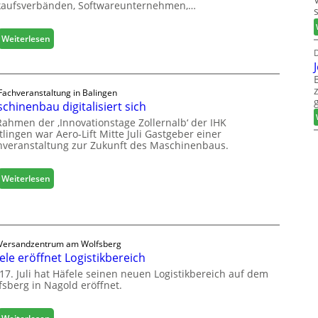
kaufsverbänden, Softwareunternehmen,…
d
t
:
Weiterlesen
z
M
D
u
ö
r
b
H
e
Fachveranstaltung in Balingen
a
chinenbau digitalisiert sich
l
u
b
s
Rahmen der ‚Innovationstage Zollernalb‘ der IHK
r
lingen war Aero-Lift Mitte Juli Gastgeber einer
m
hveranstaltung zur Zukunft des Maschinenbaus.
a
e
n
s
c
s
:
Weiterlesen
h
e
M
e
a
e
s
r
c
ö
Versandzentrum am Wolfsberg
h
r
ele eröffnet Logistikbereich
i
t
n
17. Juli hat Häfele seinen neuen Logistikbereich auf dem
e
fsberg in Nagold eröffnet.
e
r
n
t
b
: