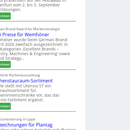
di präsentiert auf der Holz&Bau in
enfurt vom 2. bis 5. September
i
rlösungen.
g
p
:
erlesen
a
E
s
l
an Brand Award für Markenstrategie
s
v
i Preise für Wemhöner
t
e
höner wurde beim German Brand
F
d
d 2026 zweifach ausgezeichnet: in
ü
i
Kategorien ‚Excellent Brands –
h
u
stry, Machines & Engineering‘ sowie
r
n
nd Strategy…
u
d
:
erlesen
n
H
Z
g
u
w
iterte Küchenausstattung
a
b
henstauraum-Sortiment
e
n
t
i
le stellt mit Utensio ST ein
e
raumsortiment für
P
x
eninnenschränke vor, das das
r
s
sio-Sortiment ergänzt.
e
t
:
i
erlesen
e
K
s
l
ü
e
sorientierung in Lippe
l
c
f
zeichnungen für Plantag
e
h
ü
 über zehn Jahren beteiligt sich Plantag