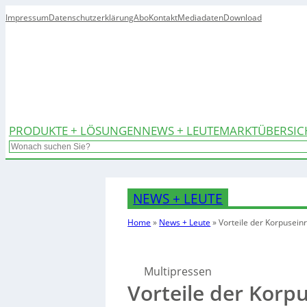
Impressum
Datenschutzerklärung
Abo
Kontakt
Mediadaten
Download
PRODUKTE + LÖSUNGEN
NEWS + LEUTE
MARKTÜBERSIC
Search
NEWS + LEUTE
Home
»
News + Leute
»
Vorteile der Korpusein
Multipressen
Vorteile der Korp