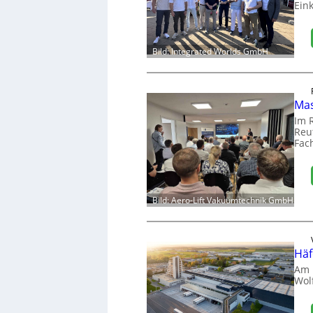
Ein
Bild: Integrated Worlds GmbH
Mas
Im 
Reut
Fac
Bild: Aero-Lift Vakuumtechnik GmbH
Häf
Am 
Wol