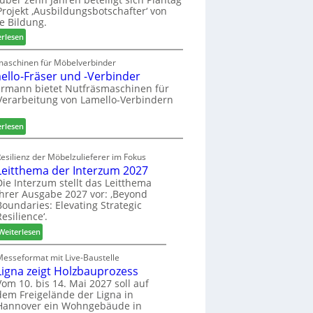
n
e
r
rojekt ‚Ausbildungsbotschafter‘ von
a
n
W
e Bildung.
u
s
e
:
erlesen
s
t
m
A
a
h
u
maschinen für Möbelverbinder
u
ö
ello-Fräser und -Verbinder
s
r
n
z
rmann bietet Nutfräsmaschinen für
a
e
Verarbeitung von Lamello-Verbindern
e
u
r
i
m
c
:
erlesen
-
h
L
S
n
a
o
esilienz der Möbelzulieferer im Fokus
u
m
r
Leitthema der Interzum 2027
n
e
t
Die Interzum stellt das Leitthema
g
l
ihrer Ausgabe 2027 vor: ‚Beyond
i
e
l
Boundaries: Elevating Strategic
m
n
o
Resilience‘.
e
f
-
n
:
Weiterlesen
ü
F
t
L
r
r
e
Messeformat mit Live-Baustelle
P
ä
Ligna zeigt Holzbauprozess
i
l
s
t
Vom 10. bis 14. Mai 2027 soll auf
a
e
dem Freigelände der Ligna in
t
n
r
Hannover ein Wohngebäude in
h
t