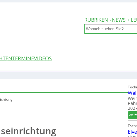
RUBRIKEN
NEWS + LE
Search
HTEN
TERMINE
VIDEOS
Techn
Wei
Wein
richtung
Rah
2027
Weit
Fach
useinrichtung
Elv