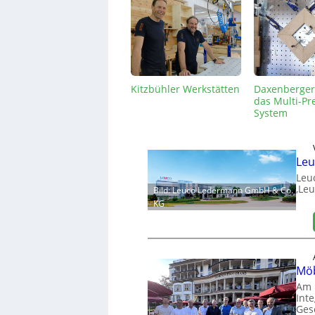
Kitzbühler Werkstätten
Daxenberger 
das Multi-Pr
System
Leu
Leu
‚Leu
Bild: Leuco Ledermann GmbH & Co.
KG
Möb
Am 
Int
Ges