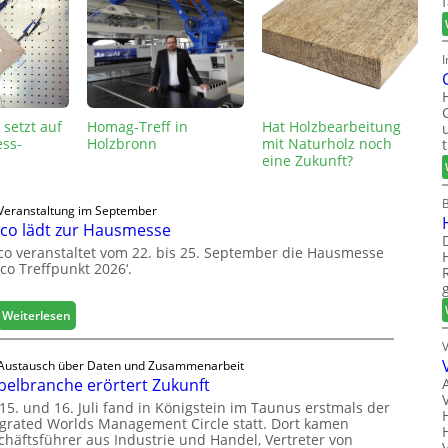
I
setzt auf
Homag-Treff in
Hat Holzbearbeitung
ess-
Holzbronn
mit Naturholz noch
eine Zukunft?
Veranstaltung im September
co lädt zur Hausmesse
co veranstaltet vom 22. bis 25. September die Hausmesse
co Treffpunkt 2026‘.
:
Weiterlesen
L
e
Austausch über Daten und Zusammenarbeit
u
elbranche erörtert Zukunft
c
15. und 16. Juli fand in Königstein im Taunus erstmals der
o
egrated Worlds Management Circle statt. Dort kamen
l
chäftsführer aus Industrie und Handel, Vertreter von
ä