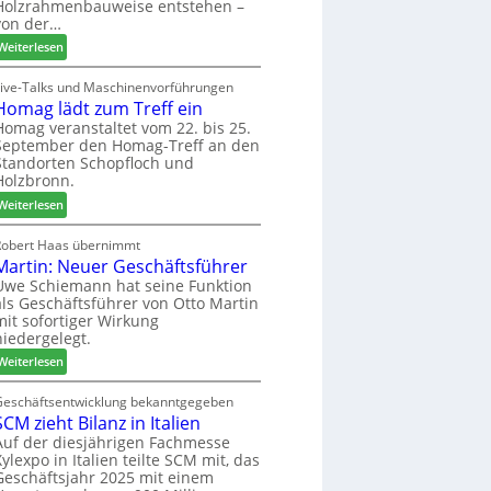
u
Holzrahmenbauweise entstehen –
e
a
n
von der…
m
g
d
:
Weiterlesen
a
-
L
d
V
i
Live-Talks und Maschinenvorführungen
e
e
Homag lädt zum Treff ein
g
r
r
n
Homag veranstaltet vom 22. bis 25.
I
b
September den Homag-Treff an den
a
n
i
Standorten Schopfloch und
z
t
Holzbronn.
n
e
e
d
:
i
Weiterlesen
r
e
H
g
z
r
o
t
Robert Haas übernimmt
u
Martin: Neuer Geschäftsführer
m
H
m
a
o
Uwe Schiemann hat seine Funktion
2
als Geschäftsführer von Otto Martin
g
l
0
mit sofortiger Wirkung
l
z
2
niedergelegt.
ä
b
7
:
d
Weiterlesen
a
M
t
u
a
z
Geschäftsentwicklung bekanntgegeben
p
SCM zieht Bilanz in Italien
r
u
r
t
m
Auf der diesjährigen Fachmesse
o
Xylexpo in Italien teilte SCM mit, das
i
T
z
Geschäftsjahr 2025 mit einem
n
r
e