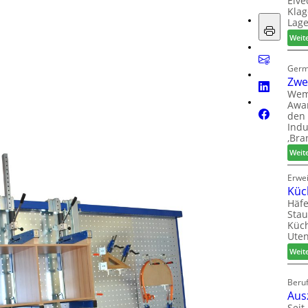
Elve
Klag
Lage
Weit
Germ
Zwe
Wem
Awar
den 
Indu
‚Bra
Weit
Erwe
Küc
Häfe
Stau
Küch
Uten
Weit
Beruf
Aus
Seit