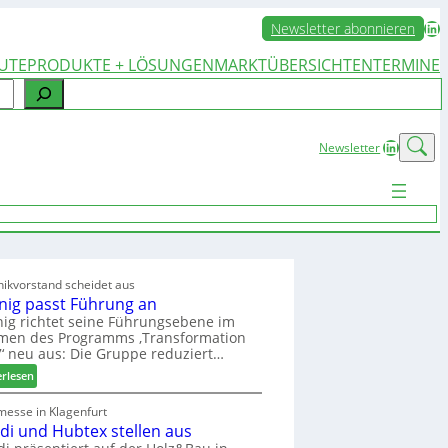
LinkedIn
Newsletter abonnieren
UTE
PRODUKTE + LÖSUNGEN
MARKTÜBERSICHTEN
TERMINE
LinkedIn
Newsletter
ikvorstand scheidet aus
nig passt Führung an
ig richtet seine Führungsebene im
men des Programms ‚Transformation
‘ neu aus: Die Gruppe reduziert…
:
erlesen
W
e
messe in Klagenfurt
edi und Hubtex stellen aus
i
n