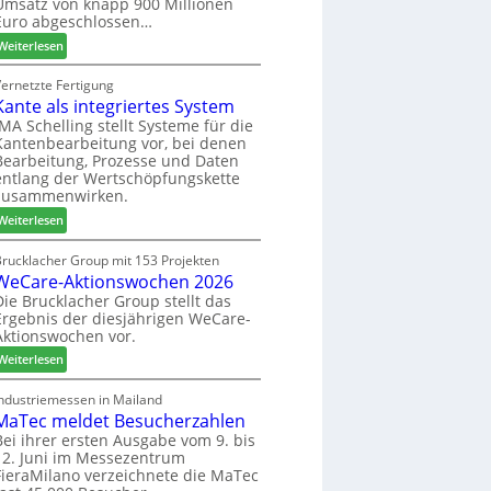
Umsatz von knapp 900 Millionen
:
e
s
Euro abgeschlossen…
N
f
s
:
Weiterlesen
e
f
S
u
e
C
Vernetzte Fertigung
e
i
Kante als integriertes System
M
r
n
z
IMA Schelling stellt Systeme für die
G
Kantenbearbeitung vor, bei denen
i
e
Bearbeitung, Prozesse und Daten
e
s
entlang der Wertschöpfungskette
h
c
zusammenwirken.
t
h
:
Weiterlesen
B
ä
K
i
f
a
Brucklacher Group mit 153 Projekten
l
t
WeCare-Aktionswochen 2026
n
a
s
t
Die Brucklacher Group stellt das
n
f
Ergebnis der diesjährigen WeCare-
e
z
ü
Aktionswochen vor.
a
i
h
l
:
Weiterlesen
n
r
s
W
I
e
i
e
Industriemessen in Mailand
t
r
n
MaTec meldet Besucherzahlen
C
a
t
a
Bei ihrer ersten Ausgabe vom 9. bis
l
e
12. Juni im Messezentrum
r
i
FieraMilano verzeichnete die MaTec
g
e
e