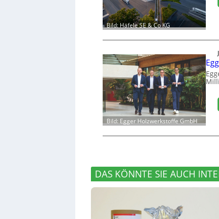
Bild: Häfele SE & Co KG
Egg
Egg
Mill
Bild: Egger Holzwerkstoffe GmbH
DAS KÖNNTE SIE AUCH INTE