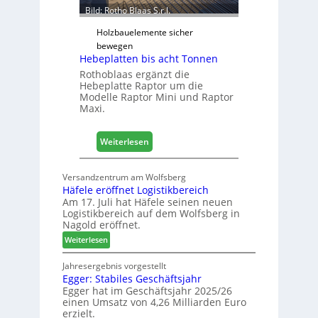
r
Bild: Rotho Blaas S.r.l.
w
e
Holzbauelemente sicher
i
bewegen
Hebeplatten bis acht Tonnen
t
e
Rothoblaas ergänzt die
Hebeplatte Raptor um die
r
Modelle Raptor Mini und Raptor
t
Maxi.
F
ü
h
:
Weiterlesen
r
H
u
e
Versandzentrum am Wolfsberg
n
b
Häfele eröffnet Logistikbereich
g
e
Am 17. Juli hat Häfele seinen neuen
p
Logistikbereich auf dem Wolfsberg in
l
Nagold eröffnet.
a
:
Weiterlesen
t
H
t
ä
Jahresergebnis vorgestellt
e
Egger: Stabiles Geschäftsjahr
f
n
Egger hat im Geschäftsjahr 2025/26
e
einen Umsatz von 4,26 Milliarden Euro
b
l
erzielt.
i
e