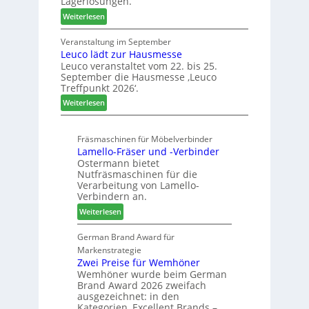
Lagerlösungen.
n
r
a
:
Weiterlesen
e
t
h
E
n
e
r
l
Veranstaltung im September
b
r
Leuco lädt zur Hausmesse
v
a
t
Leuco veranstaltet vom 22. bis 25.
e
u
Z
September die Hausmesse ‚Leuco
d
d
u
Treffpunkt 2026‘.
i
i
k
:
u
Weiterlesen
g
u
L
n
i
n
e
d
t
f
Fräsmaschinen für Möbelverbinder
u
H
a
t
Lamello-Fräser und -Verbinder
c
u
l
Ostermann bietet
o
b
i
Nutfräsmaschinen für die
l
t
s
Verarbeitung von Lamello-
ä
e
i
Verbindern an.
d
x
e
:
Weiterlesen
t
s
r
L
z
t
t
a
German Brand Award für
u
e
s
m
Markenstrategie
r
l
i
e
Zwei Preise für Wemhöner
H
l
c
Wemhöner wurde beim German
l
a
e
h
Brand Award 2026 zweifach
l
u
n
ausgezeichnet: in den
o
s
a
Kategorien ‚Excellent Brands –