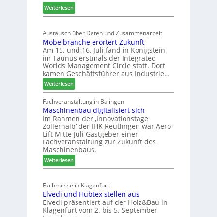
:
e
Weiterlesen
s
E
r
a
g
ö
c
Austausch über Daten und Zusammenarbeit
g
f
h
Möbelbranche erörtert Zukunft
e
f
t
Am 15. und 16. Juli fand in Königstein
r
n
T
im Taunus erstmals der Integrated
:
e
o
Worlds Management Circle statt. Dort
S
t
n
kamen Geschäftsführer aus Industrie…
t
L
n
:
Weiterlesen
a
o
e
M
b
g
n
ö
Fachveranstaltung in Balingen
i
i
Maschinenbau digitalisiert sich
b
l
s
Im Rahmen der ‚Innovationstage
e
e
t
Zollernalb‘ der IHK Reutlingen war Aero-
l
s
i
Lift Mitte Juli Gastgeber einer
b
G
k
Fachveranstaltung zur Zukunft des
r
e
b
Maschinenbaus.
a
s
e
:
Weiterlesen
n
c
r
M
c
h
e
a
h
ä
i
Fachmesse in Klagenfurt
s
e
f
c
Elvedi und Hubtex stellen aus
c
e
t
h
Elvedi präsentiert auf der Holz&Bau in
h
r
s
Klagenfurt vom 2. bis 5. September
i
ö
j