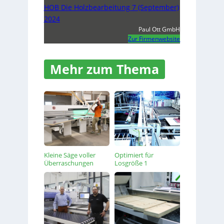
HOB Die Holzbearbeitung 7 (September)
2024
Paul Ott GmbH
Zur Firmenwebsite
Mehr zum Thema
Kleine Säge voller
Optimiert für
Überraschungen
Losgröße 1