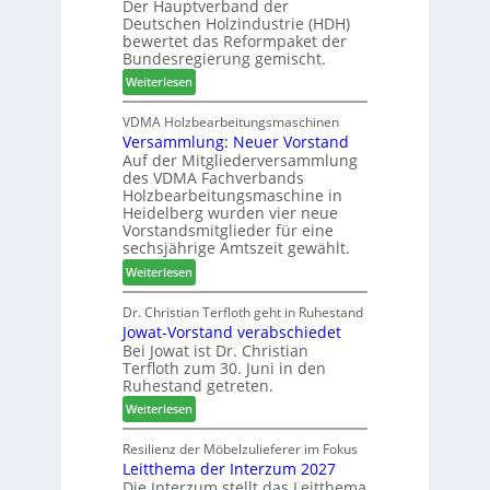
Der Hauptverband der
n
m
Deutschen Holzindustrie (HDH)
i
-
bewertet das Reformpaket der
g
S
Bundesregierung gemischt.
p
o
:
Weiterlesen
a
r
H
s
t
D
VDMA Holzbearbeitungsmaschinen
s
i
Versammlung: Neuer Vorstand
H
t
m
Auf der Mitgliederversammlung
f
F
e
des VDMA Fachverbands
o
ü
n
Holzbearbeitungsmaschine in
r
h
t
Heidelberg wurden vier neue
d
r
Vorstandsmitglieder für eine
e
u
sechsjährige Amtszeit gewählt.
r
n
:
Weiterlesen
t
g
V
N
a
e
Dr. Christian Terfloth geht in Ruhestand
a
n
Jowat-Vorstand verabschiedet
r
c
Bei Jowat ist Dr. Christian
s
h
Terfloth zum 30. Juni in den
a
b
Ruhestand getreten.
m
e
:
m
Weiterlesen
s
J
l
s
o
u
Resilienz der Möbelzulieferer im Fokus
e
Leitthema der Interzum 2027
w
n
r
Die Interzum stellt das Leitthema
a
g