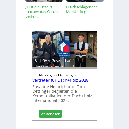
„Erst die Details
Durchschlagender
machen das Ganze
Markterfolg
perfekt“
Bild: GHM Gesellschaft für
Handwerksmessen mbH
Messegesichter vorgestellt
Vertreter für Dach+Holz 2028
Susanne Heinrich und Finn
Dettinger begleiten die
Kommunikation der Dach+Holz
International 2028.
:
Weiterlesen
V
e