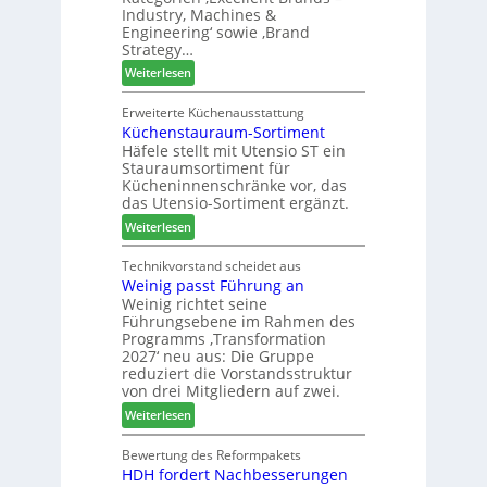
-
m
u
Industry, Machines &
F
e
s
Engineering‘ sowie ‚Brand
r
s
Strategy…
ä
s
:
Weiterlesen
s
e
Z
e
w
Erweiterte Küchenausstattung
r
Küchenstauraum-Sortiment
e
u
Häfele stellt mit Utensio ST ein
i
n
Stauraumsortiment für
P
d
Kücheninnenschränke vor, das
r
-
das Utensio-Sortiment ergänzt.
e
V
:
Weiterlesen
i
e
K
s
r
ü
Technikvorstand scheidet aus
e
b
Weinig passt Führung an
c
f
i
Weinig richtet seine
h
ü
n
Führungsebene im Rahmen des
e
r
d
Programms ‚Transformation
n
W
e
2027‘ neu aus: Die Gruppe
s
e
reduziert die Vorstandsstruktur
r
t
m
von drei Mitgliedern auf zwei.
a
h
:
Weiterlesen
u
ö
W
r
n
e
Bewertung des Reformpakets
a
e
HDH fordert Nachbesserungen
i
u
r