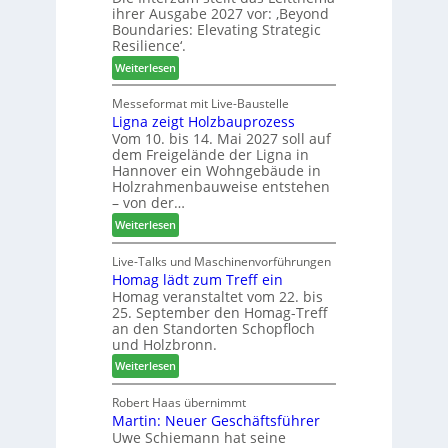
u
ihrer Ausgabe 2027 vor: ‚Beyond
t
:
n
Boundaries: Elevating Strategic
-
N
g
Resilience‘.
V
e
e
:
Weiterlesen
o
u
n
L
r
e
e
Messeformat mit Live-Baustelle
s
r
Ligna zeigt Holzbauprozess
i
t
V
Vom 10. bis 14. Mai 2027 soll auf
t
a
o
dem Freigelände der Ligna in
t
n
r
Hannover ein Wohngebäude in
h
d
s
Holzrahmenbauweise entstehen
e
v
t
– von der…
m
e
a
:
Weiterlesen
a
r
n
L
d
a
d
i
Live-Talks und Maschinenvorführungen
e
b
Homag lädt zum Treff ein
g
r
s
Homag veranstaltet vom 22. bis
n
I
c
25. September den Homag-Treff
a
n
h
an den Standorten Schopfloch
z
t
i
und Holzbronn.
e
e
e
:
Weiterlesen
i
r
d
H
g
z
e
o
Robert Haas übernimmt
t
u
t
Martin: Neuer Geschäftsführer
m
H
m
Uwe Schiemann hat seine
a
o
2