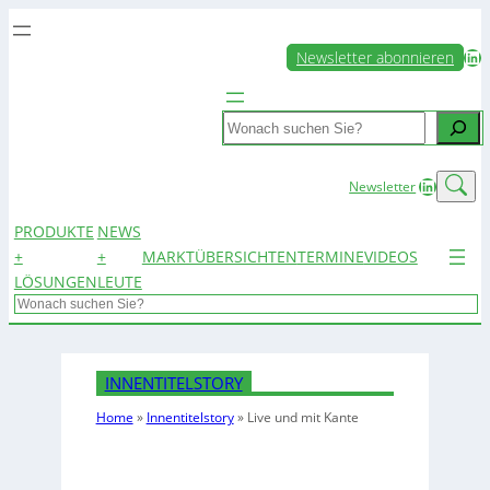
LinkedIn
Newsletter abonnieren
Search
LinkedIn
Newsletter
PRODUKTE
NEWS
+
+
MARKTÜBERSICHTEN
TERMINE
VIDEOS
LÖSUNGEN
LEUTE
Search
INNENTITELSTORY
Home
»
Innentitelstory
»
Live und mit Kante