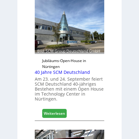
r
t
r
e
t
e
r
f
ü
Bild: SCM Group Deutschland GmbH
r
D
Jubiläums-Open-House in
a
Nürtingen
40 Jahre SCM Deutschland
c
h
Am 23. und 24. September feiert
SCM Deutschland 40-jähriges
+
Bestehen mit einem Open House
H
im Technology Center in
o
Nürtingen.
l
z
:
2
Weiterlesen
4
0
0
2
J
8
a