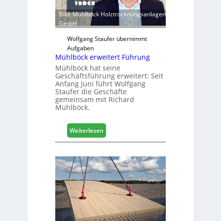
e
n
Bild: Mühlböck Holztrocknungsanlagen
i
GmbH
n
t
Wolfgang Staufer übernimmt
e
Aufgaben
l
Mühlböck erweitert Führung
l
Mühlböck hat seine
i
Geschäftsführung erweitert: Seit
Anfang Juni führt Wolfgang
g
Staufer die Geschäfte
e
gemeinsam mit Richard
n
Mühlböck.
t
v
:
Weiterlesen
e
M
r
ü
n
h
e
l
t
b
z
ö
t
c
k
e