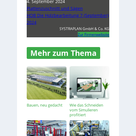
4. September 2024
Plattenzuschnitt und Sägen
HOB Die Holzbearbeitung 7 (September)
2024
SYSTRAPLAN GmbH & Co. KG
Zur Firmenwebsite
Mehr zum Thema
Bauen, neu gedacht
Wie das Schneiden
vom Simulieren
profitiert