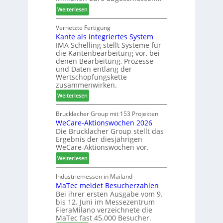
N
f
s
:
Weiterlesen
e
f
S
u
e
C
Vernetzte Fertigung
e
i
Kante als integriertes System
M
r
n
IMA Schelling stellt Systeme für
z
G
die Kantenbearbeitung vor, bei
i
e
denen Bearbeitung, Prozesse
e
s
und Daten entlang der
h
c
Wertschöpfungskette
t
h
zusammenwirken.
B
ä
:
Weiterlesen
i
f
K
l
t
a
Brucklacher Group mit 153 Projekten
a
s
WeCare-Aktionswochen 2026
n
n
f
Die Brucklacher Group stellt das
t
z
ü
Ergebnis der diesjährigen
e
i
h
WeCare-Aktionswochen vor.
a
n
r
:
l
Weiterlesen
I
e
W
s
t
r
e
i
Industriemessen in Mailand
a
MaTec meldet Besucherzahlen
C
n
l
Bei ihrer ersten Ausgabe vom 9.
a
t
i
bis 12. Juni im Messezentrum
r
e
e
FieraMilano verzeichnete die
e
g
n
MaTec fast 45.000 Besucher.
-
r