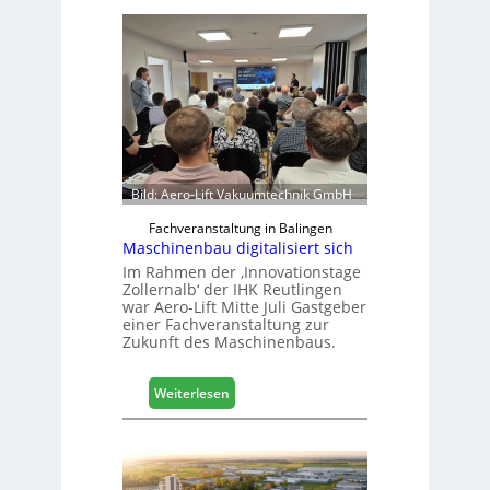
b
e
l
b
r
a
n
c
h
Bild: Aero-Lift Vakuumtechnik GmbH
e
e
Fachveranstaltung in Balingen
Maschinenbau digitalisiert sich
r
ö
Im Rahmen der ‚Innovationstage
Zollernalb‘ der IHK Reutlingen
r
war Aero-Lift Mitte Juli Gastgeber
t
einer Fachveranstaltung zur
e
Zukunft des Maschinenbaus.
r
t
:
Z
Weiterlesen
M
u
a
k
s
u
c
n