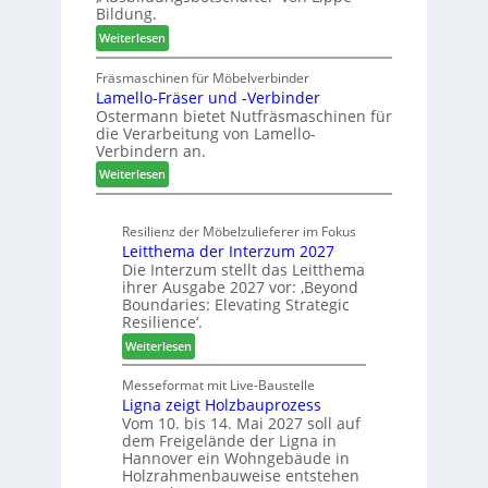
s
e
Bildung.
s
t
m
:
Weiterlesen
a
h
A
u
ö
u
Fräsmaschinen für Möbelverbinder
r
n
Lamello-Fräser und -Verbinder
s
a
e
Ostermann bietet Nutfräsmaschinen für
z
u
r
die Verarbeitung von Lamello-
e
m
Verbindern an.
i
-
:
c
Weiterlesen
S
L
h
o
a
n
r
Resilienz der Möbelzulieferer im Fokus
m
u
t
Leitthema der Interzum 2027
e
n
i
Die Interzum stellt das Leitthema
l
g
m
ihrer Ausgabe 2027 vor: ‚Beyond
l
e
e
Boundaries: Elevating Strategic
o
n
n
Resilience‘.
-
f
t
:
Weiterlesen
F
ü
L
r
r
e
Messeformat mit Live-Baustelle
ä
P
Ligna zeigt Holzbauprozess
i
s
l
Vom 10. bis 14. Mai 2027 soll auf
t
e
a
dem Freigelände der Ligna in
t
r
n
Hannover ein Wohngebäude in
h
u
t
Holzrahmenbauweise entstehen
e
n
a