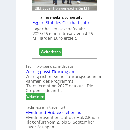
ö
h
f
Bild: Egger Holzwerkstoffe GmbH
f
n
Jahresergebnis vorgestellt
Egger: Stabiles Geschäftsjahr
e
t
Egger hat im Geschäftsjahr
2025/26 einen Umsatz von 4,26
L
Milliarden Euro erzielt.
o
g
i
:
Weiterlesen
s
E
t
g
Technikvorstand scheidet aus
i
g
Weinig passt Führung an
k
e
Weinig richtet seine Führungsebene im
b
r
Rahmen des Programms
e
:
‚Transformation 2027‘ neu aus: Die
r
Gruppe reduziert…
S
e
t
:
Weiterlesen
i
a
W
c
b
e
Fachmesse in Klagenfurt
h
i
Elvedi und Hubtex stellen aus
i
Elvedi präsentiert auf der Holz&Bau in
n
l
Klagenfurt vom 2. bis 5. September
i
e
Lagerlösungen.
g
s