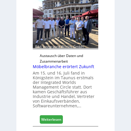
c
o
l
ä
d
t
z
u
Bild: Integrated Worlds GmbH
r
H
Austausch über Daten und
a
Zusammenarbeit
Möbelbranche erörtert Zukunft
u
s
Am 15. und 16. Juli fand in
Königstein im Taunus erstmals
m
der Integrated Worlds
e
Management Circle statt. Dort
s
kamen Geschäftsführer aus
s
Industrie und Handel, Vertreter
e
von Einkaufsverbänden,
Softwareunternehmen,…
:
Weiterlesen
M
ö