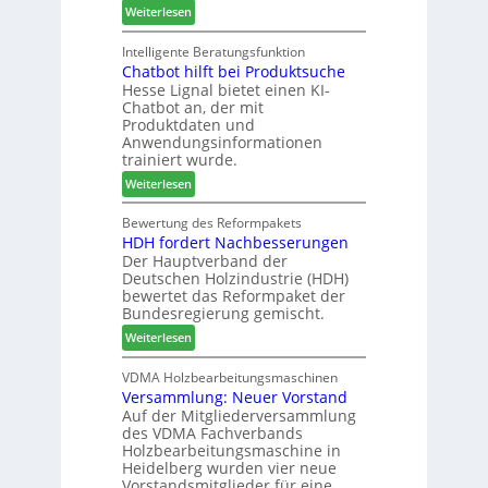
:
Weiterlesen
A
i
M
k
e
a
Intelligente Beratungsfunktion
t
r
Chatbot hilft bei Produktsuche
T
i
t
Hesse Lignal bietet einen KI-
e
o
e
Chatbot an, der mit
c
n
s
Produktdaten und
m
s
S
Anwendungsinformationen
e
w
y
trainiert wurde.
l
o
s
:
Weiterlesen
d
c
t
C
e
h
e
h
Bewertung des Reformpakets
t
e
m
HDH fordert Nachbesserungen
a
B
n
Der Hauptverband der
t
e
2
Deutschen Holzindustrie (HDH)
b
s
0
bewertet das Reformpaket der
o
u
2
Bundesregierung gemischt.
t
c
6
:
Weiterlesen
h
h
H
i
e
D
VDMA Holzbearbeitungsmaschinen
l
r
Versammlung: Neuer Vorstand
H
f
z
Auf der Mitgliederversammlung
f
t
a
des VDMA Fachverbands
o
b
h
Holzbearbeitungsmaschine in
r
e
l
Heidelberg wurden vier neue
d
i
e
Vorstandsmitglieder für eine