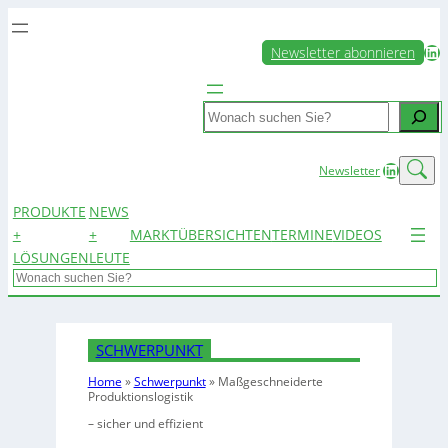
LinkedIn
Newsletter abonnieren
Search
LinkedIn
Newsletter
PRODUKTE
NEWS
+
+
MARKTÜBERSICHTEN
TERMINE
VIDEOS
LÖSUNGEN
LEUTE
Search
SCHWERPUNKT
Home
»
Schwerpunkt
»
Maßgeschneiderte
Produktionslogistik
– sicher und effizient