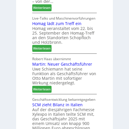
– von der…
m
d
g
:
Weiterlesen
a
-
L
d
V
i
Live-Talks und Maschinenvorführungen
e
e
Homag lädt zum Treff ein
g
r
r
Homag veranstaltet vom 22. bis
n
I
b
25. September den Homag-Treff
a
n
i
an den Standorten Schopfloch
z
t
n
und Holzbronn.
e
e
d
:
Weiterlesen
i
r
e
H
g
z
r
o
Robert Haas übernimmt
t
u
Martin: Neuer Geschäftsführer
m
H
m
Uwe Schiemann hat seine
a
o
2
Funktion als Geschäftsführer von
g
l
0
Otto Martin mit sofortiger
l
z
2
Wirkung niedergelegt.
ä
b
7
:
Weiterlesen
d
a
M
t
u
a
Geschäftsentwicklung bekanntgegeben
z
p
SCM zieht Bilanz in Italien
r
u
r
Auf der diesjährigen Fachmesse
t
m
o
Xylexpo in Italien teilte SCM mit,
i
T
z
das Geschäftsjahr 2025 mit
n
r
e
einem Umsatz von knapp 900
:
e
s
Millionen Euro abgeschlossen…