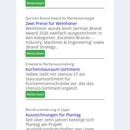
:
p
Weiterlesen
G
E
a
e
l
s
s
German Brand Award für Markenstrategie
v
s
c
Zwei Preise für Wemhöner
e
t
h
Wemhöner wurde beim German Brand
d
F
ä
Award 2026 zweifach ausgezeichnet: in
i
ü
f
den Kategorien ‚Excellent Brands –
u
h
Industry, Machines & Engineering‘ sowie
t
n
r
‚Brand Strategy…
s
d
u
:
Weiterlesen
j
H
n
Z
a
u
g
w
Erweiterte Küchenausstattung
h
b
a
Küchenstauraum-Sortiment
e
r
t
n
Häfele stellt mit Utensio ST ein
i
e
Stauraumsortiment für
P
x
Kücheninnenschränke vor, das das
r
s
Utensio-Sortiment ergänzt.
e
t
:
Weiterlesen
i
e
K
s
l
ü
e
l
Berufsorientierung in Lippe
c
f
e
Auszeichnungen für Plantag
h
ü
n
Seit über zehn Jahren beteiligt sich
e
r
a
Plantag am Projekt
n
W
u
‚Ausbildungsbotschafter‘ von Lippe