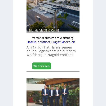
h
f
i
t
n
e
n
b
a
Bild: Häfele SE & Co KG
u
d
Versandzentrum am Wolfsberg
Häfele eröffnet Logistikbereich
i
g
Am 17. Juli hat Häfele seinen
neuen Logistikbereich auf dem
i
Wolfsberg in Nagold eröffnet.
t
a
l
:
Weiterlesen
i
H
s
ä
i
f
e
e
r
l
t
e
s
e
i
r
c