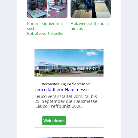
Kommissioniert mit
Holzwerkstoffe hoch
sechs
hinaus
Robotersortierzellen
Bild: Leuco Ledermann GmbH & Co.
KG
Veranstaltung im September
Leuco lädt zur Hausmesse
Leuco veranstaltet vom 22. bis
25. September die Hausmesse
‚Leuco Treffpunkt 2026‘.
:
Weiterlesen
L
e
u