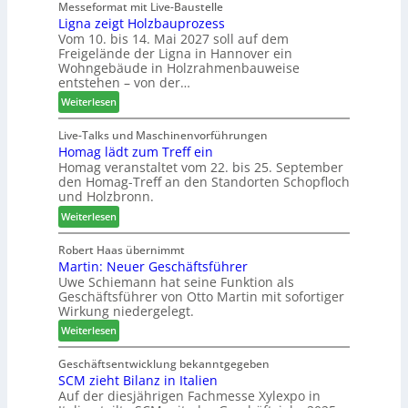
e
Messeformat mit Live-Baustelle
ü
n
r
Ligna zeigt Holzbauprozess
i
r
t
ä
Vom 10. bis 14. Mai 2027 soll auf dem
t
P
s
Freigelände der Ligna in Hannover ein
t
l
e
Wohngebäude in Holzrahmenbauweise
h
a
r
entstehen – von der…
e
n
u
:
Weiterlesen
m
t
n
L
a
a
d
i
Live-Talks und Maschinenvorführungen
d
g
-
Homag lädt zum Treff ein
g
e
V
Homag veranstaltet vom 22. bis 25. September
n
r
e
den Homag-Treff an den Standorten Schopfloch
a
I
r
und Holzbronn.
z
n
b
:
e
Weiterlesen
t
i
H
i
e
n
o
g
Robert Haas übernimmt
r
d
Martin: Neuer Geschäftsführer
m
t
z
e
Uwe Schiemann hat seine Funktion als
a
H
u
r
Geschäftsführer von Otto Martin mit sofortiger
g
o
m
Wirkung niedergelegt.
l
l
2
:
ä
Weiterlesen
z
0
M
d
b
2
a
t
Geschäftsentwicklung bekanntgegeben
a
7
SCM zieht Bilanz in Italien
r
z
u
Auf der diesjährigen Fachmesse Xylexpo in
t
u
p