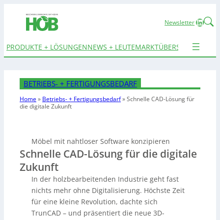
Linked
Newsletter
PRODUKTE + LÖSUNGEN
NEWS + LEUTE
MARKTÜBERSICHTEN
TER
BETRIEBS- + FERTIGUNGSBEDARF
Home
»
Betriebs- + Fertigungsbedarf
»
Schnelle CAD-Lösung
für
die digitale Zukunft
Möbel mit nahtloser Software konzipieren
Schnelle CAD-Lösung für die digitale
Zukunft
In der holzbearbeitenden Industrie geht fast
nichts mehr ohne Digitalisierung. Höchste Zeit
für eine kleine Revolution, dachte sich
TrunCAD – und präsentiert die neue 3D-