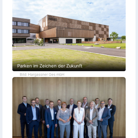
h
i
e
d
e
t
Parken im Zeichen der Zukunft
Bild: Hargassner Ges mbH