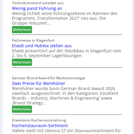
Technikvorstand scheidet aus
Weinig passt Führung an
Weinig richtet seine Führungsebene im Rahmen des
Programms ‚Transformation 2027‘ neu aus: Die
Gruppe reduziert…
:
Weiterlesen
W
e
Fachmesse in Klagenfurt
Elvedi und Hubtex stellen aus
i
Elvedi präsentiert auf der Holz&Bau in Klagenfurt vom
n
2. bis 5. September Lagerlösungen.
i
g
:
Weiterlesen
p
E
a
l
s
German Brand Award für Markenstrategie
v
Zwei Preise für Wemhöner
s
e
Wemhöner wurde beim German Brand Award 2026
t
d
zweifach ausgezeichnet: in den Kategorien ‚Excellent
F
i
Brands – Industry, Machines & Engineering‘ sowie
ü
u
‚Brand Strategy…
h
n
:
Weiterlesen
r
d
Z
u
H
w
Erweiterte Küchenausstattung
n
u
Küchenstauraum-Sortiment
e
g
b
Häfele stellt mit Utensio ST ein Stauraumsortiment für
i
a
t