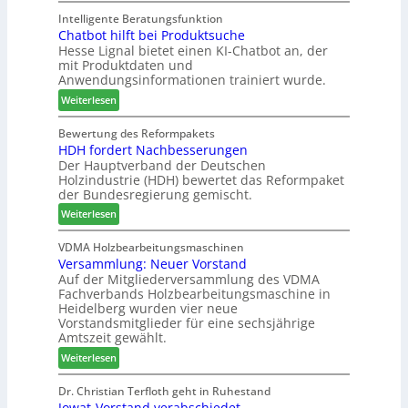
r
M
A
e
i
a
k
Intelligente Beratungsfunktion
n
e
Chatbot hilft bei Produktsuche
T
t
Hesse Lignal bietet einen KI-Chatbot an, der
r
e
i
mit Produktdaten und
t
c
o
Anwendungsinformationen trainiert wurde.
e
m
n
s
:
e
Weiterlesen
s
S
C
l
w
y
h
d
Bewertung des Reformpakets
o
HDH fordert Nachbesserungen
s
a
e
c
Der Hauptverband der Deutschen
t
t
t
h
Holzindustrie (HDH) bewertet das Reformpaket
e
b
B
e
der Bundesregierung gemischt.
m
o
e
n
:
t
Weiterlesen
s
2
H
h
u
0
D
i
VDMA Holzbearbeitungsmaschinen
c
2
Versammlung: Neuer Vorstand
H
l
h
6
Auf der Mitgliederversammlung des VDMA
f
f
e
Fachverbands Holzbearbeitungsmaschine in
o
t
r
Heidelberg wurden vier neue
r
b
z
Vorstandsmitglieder für eine sechsjährige
d
e
a
Amtszeit gewählt.
e
i
h
:
Weiterlesen
r
P
l
V
t
r
e
e
Dr. Christian Terfloth geht in Ruhestand
N
o
n
Jowat-Vorstand verabschiedet
r