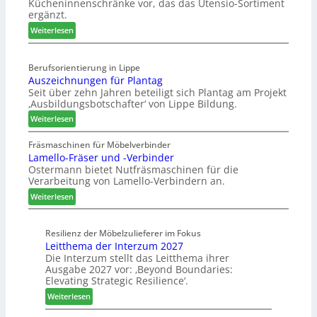
Kücheninnenschränke vor, das das Utensio-Sortiment
P
n
e
ergänzt.
r
x
:
e
Weiterlesen
s
K
i
t
ü
s
e
Berufsorientierung in Lippe
c
e
l
Auszeichnungen für Plantag
h
f
l
Seit über zehn Jahren beteiligt sich Plantag am Projekt
e
ü
e
‚Ausbildungsbotschafter‘ von Lippe Bildung.
n
r
n
:
s
Weiterlesen
W
a
A
t
e
u
u
a
Fräsmaschinen für Möbelverbinder
m
s
Lamello-Fräser und -Verbinder
s
u
h
Ostermann bietet Nutfräsmaschinen für die
z
r
ö
Verarbeitung von Lamello-Verbindern an.
e
a
n
i
u
e
:
Weiterlesen
c
m
r
L
h
-
a
n
Resilienz der Möbelzulieferer im Fokus
S
m
Leitthema der Interzum 2027
u
o
e
Die Interzum stellt das Leitthema ihrer
n
r
l
Ausgabe 2027 vor: ‚Beyond Boundaries:
g
t
l
Elevating Strategic Resilience‘.
e
i
o
:
Weiterlesen
n
m
-
L
f
e
F