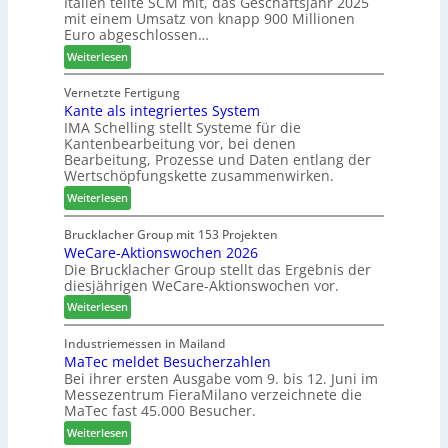
Italien teilte SCM mit, das Geschäftsjahr 2025
i
m
r
mit einem Umsatz von knapp 900 Millionen
n
T
o
Euro abgeschlossen…
:
r
z
:
Weiterlesen
N
e
e
S
e
f
s
C
Vernetzte Fertigung
u
f
s
Kante als integriertes System
M
e
e
IMA Schelling stellt Systeme für die
z
r
i
Kantenbearbeitung vor, bei denen
i
G
n
Bearbeitung, Prozesse und Daten entlang der
e
e
Wertschöpfungskette zusammenwirken.
h
s
:
Weiterlesen
t
c
K
B
h
a
Brucklacher Group mit 153 Projekten
i
ä
WeCare-Aktionswochen 2026
n
l
f
Die Brucklacher Group stellt das Ergebnis der
t
a
t
diesjährigen WeCare-Aktionswochen vor.
e
n
s
a
:
Weiterlesen
z
f
l
W
i
ü
s
e
Industriemessen in Mailand
n
h
i
MaTec meldet Besucherzahlen
C
I
r
n
Bei ihrer ersten Ausgabe vom 9. bis 12. Juni im
a
t
e
Messezentrum FieraMilano verzeichnete die
t
r
a
r
MaTec fast 45.000 Besucher.
e
e
l
g
:
-
Weiterlesen
i