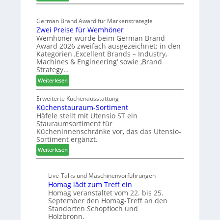
E
a
e
l
s
r
German Brand Award für Markenstrategie
v
s
t
Zwei Preise für Wemhöner
e
t
Z
Wemhöner wurde beim German Brand
d
F
u
Award 2026 zweifach ausgezeichnet: in den
i
ü
k
Kategorien ‚Excellent Brands – Industry,
u
h
u
Machines & Engineering‘ sowie ‚Brand
n
r
Strategy…
n
d
u
f
:
Weiterlesen
H
n
t
Z
u
g
w
Erweiterte Küchenausstattung
b
a
Küchenstauraum-Sortiment
e
t
n
Häfele stellt mit Utensio ST ein
i
e
Stauraumsortiment für
P
x
Kücheninnenschränke vor, das das Utensio-
r
s
Sortiment ergänzt.
e
t
:
Weiterlesen
i
e
K
s
l
ü
e
l
Live-Talks und Maschinenvorführungen
c
f
e
Homag lädt zum Treff ein
h
ü
n
Homag veranstaltet vom 22. bis 25.
e
r
a
September den Homag-Treff an den
n
W
u
Standorten Schopfloch und
s
e
Holzbronn.
s
t