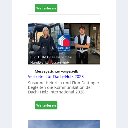
i
s
:
Weiterlesen
t
E
i
g
k
g
b
e
e
r
r
:
e
S
i
t
c
a
Bild: GHM Gesellschaft für
h
b
Handwerksmessen mbH
i
Messegesichter vorgestellt
l
Vertreter für Dach+Holz 2028
e
Susanne Heinrich und Finn Dettinger
s
begleiten die Kommunikation der
G
Dach+Holz International 2028.
e
s
:
Weiterlesen
c
V
h
e
ä
r
f
t
t