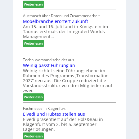
e
:
Weiterlesen
S
L
C
e
Austausch über Daten und Zusammenarbeit
M
Möbelbranche erörtert Zukunft
u
D
Am 15. und 16. Juli fand in Königstein im
c
Taunus erstmals der Integrated Worlds
e
o
Management…
u
l
:
ä
Weiterlesen
t
M
d
s
ö
t
c
Technikvorstand scheidet aus
b
z
h
Weinig passt Führung an
e
u
l
Weinig richtet seine Führungsebene im
l
r
a
Rahmen des Programms ‚Transformation
b
H
n
2027‘ neu aus: Die Gruppe reduziert die
r
a
d
Vorstandsstruktur von drei Mitgliedern auf
a
u
zwei.
n
s
:
Weiterlesen
c
m
W
h
e
e
Fachmesse in Klagenfurt
e
s
Elvedi und Hubtex stellen aus
i
e
s
Elvedi präsentiert auf der Holz&Bau in
n
r
e
Klagenfurt vom 2. bis 5. September
i
ö
Lagerlösungen.
g
r
:
p
Weiterlesen
t