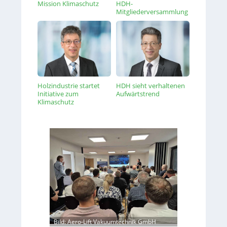
Mission Klimaschutz
HDH-
Mitgliederversammlung
Holzindustrie startet
HDH sieht verhaltenen
Initiative zum
Aufwärtstrend
Klimaschutz
Bild: Aero-Lift Vakuumtechnik GmbH