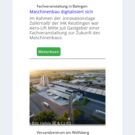
Fachveranstaltung in Balingen
Maschinenbau digitalisiert sich
Im Rahmen der ‚Innovationstage
Zollernalb‘ der IHK Reutlingen war
Aero-Lift Mitte Juli Gastgeber einer
Fachveranstaltung zur Zukunft des
Maschinenbaus.
:
Weiterlesen
M
a
s
c
h
i
n
e
n
b
a
u
Bild: Häfele SE & Co KG
d
i
Versandzentrum am Wolfsberg