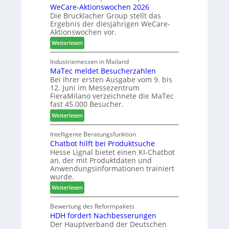
WeCare-Aktionswochen 2026
m
u
ä
Die Brucklacher Group stellt das
e
n
f
Ergebnis der diesjährigen WeCare-
l
g
t
Aktionswochen vor.
l
e
s
:
o
Weiterlesen
n
f
W
-
f
ü
e
F
Industriemessen in Mailand
ü
h
MaTec meldet Besucherzahlen
C
r
r
r
Bei ihrer ersten Ausgabe vom 9. bis
a
ä
P
e
12. Juni im Messezentrum
r
s
l
r
FieraMilano verzeichnete die MaTec
e
e
a
fast 45.000 Besucher.
-
r
n
:
Weiterlesen
A
u
t
M
k
n
a
a
Intelligente Beratungsfunktion
t
d
g
Chatbot hilft bei Produktsuche
T
i
-
Hesse Lignal bietet einen KI-Chatbot
e
o
V
an, der mit Produktdaten und
c
n
e
Anwendungsinformationen trainiert
m
s
r
wurde.
e
w
b
:
Weiterlesen
l
o
i
C
d
c
n
h
Bewertung des Reformpakets
e
h
d
HDH fordert Nachbesserungen
a
t
e
e
Der Hauptverband der Deutschen
t
B
n
r