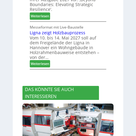
:
n
Boundaries: Elevating Strategic
-
N
g
Resilience‘.
V
e
e
:
Weiterlesen
o
u
n
L
r
e
e
Messeformat mit Live-Baustelle
s
r
Ligna zeigt Holzbauprozess
i
t
V
Vom 10. bis 14. Mai 2027 soll auf
t
a
o
dem Freigelände der Ligna in
t
n
r
Hannover ein Wohngebäude in
h
d
s
Holzrahmenbauweise entstehen –
e
v
t
von der…
m
e
a
:
Weiterlesen
a
r
n
L
d
a
d
i
e
b
g
r
s
n
I
c
DAS KÖNNTE SIE AUCH
a
n
h
INTERESSIEREN
z
t
i
e
e
e
i
r
d
g
z
e
t
u
t
H
m
o
2
l
0