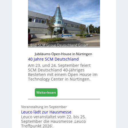
r
s
e
j
t
a
e
h
r
r
f
ü
r
Bild: SCM Group Deutschland GmbH
D
a
Jubiläums-Open-House in Nürtingen
c
40 Jahre SCM Deutschland
h
Am 23. und 24. September feiert
+
SCM Deutschland 40-jähriges
Bestehen mit einem Open House im
H
Technology Center in Nürtingen.
o
l
z
:
Weiterlesen
2
4
0
0
Veranstaltung im September
2
J
Leuco lädt zur Hausmesse
8
a
Leuco veranstaltet vom 22. bis 25.
h
September die Hausmesse ‚Leuco
r
Treffpunkt 2026‘.