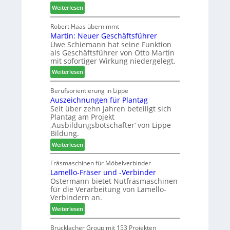
m
:
Weiterlesen
a
h
H
u
ö
o
Robert Haas übernimmt
r
n
Martin: Neuer Geschäftsführer
m
a
e
Uwe Schiemann hat seine Funktion
a
u
r
als Geschäftsführer von Otto Martin
g
m
mit sofortiger Wirkung niedergelegt.
l
-
:
ä
Weiterlesen
S
M
d
o
a
t
Berufsorientierung in Lippe
r
Auszeichnungen für Plantag
r
z
t
Seit über zehn Jahren beteiligt sich
t
u
i
Plantag am Projekt
i
m
m
‚Ausbildungsbotschafter‘ von Lippe
n
T
e
Bildung.
:
r
n
:
Weiterlesen
N
e
t
A
e
f
u
Fräsmaschinen für Möbelverbinder
u
f
Lamello-Fräser und -Verbinder
s
e
e
Ostermann bietet Nutfräsmaschinen
z
r
i
für die Verarbeitung von Lamello-
e
G
n
Verbindern an.
i
e
:
c
Weiterlesen
s
L
h
c
a
n
Brucklacher Group mit 153 Projekten
h