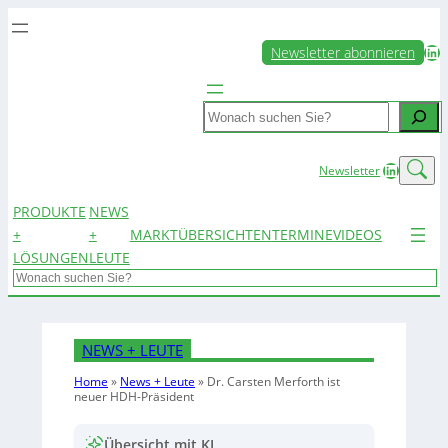
LinkedIn
Newsletter abonnieren
Search
LinkedIn
Newsletter
PRODUKTE
NEWS
+
+
MARKTÜBERSICHTEN
TERMINE
VIDEOS
LÖSUNGEN
LEUTE
Search
NEWS + LEUTE
Home
»
News + Leute
»
Dr. Carsten Merforth ist
neuer HDH-Präsident
Übersicht mit KI