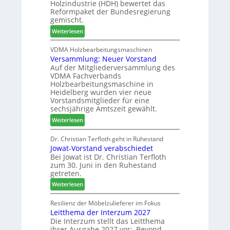
Holzindustrie (HDH) bewertet das
b
e
2
Reformpaket der Bundesregierung
o
s
0
gemischt.
t
u
2
:
Weiterlesen
h
c
6
H
i
h
D
VDMA Holzbearbeitungsmaschinen
l
e
Versammlung: Neuer Vorstand
H
f
r
Auf der Mitgliederversammlung des
f
t
z
VDMA Fachverbands
o
b
a
Holzbearbeitungsmaschine in
r
e
h
Heidelberg wurden vier neue
d
i
l
Vorstandsmitglieder für eine
e
P
e
sechsjährige Amtszeit gewählt.
r
r
n
:
Weiterlesen
t
o
V
N
d
e
Dr. Christian Terfloth geht in Ruhestand
a
u
Jowat-Vorstand verabschiedet
r
c
k
Bei Jowat ist Dr. Christian Terfloth
s
h
t
zum 30. Juni in den Ruhestand
a
b
s
getreten.
m
e
u
:
m
Weiterlesen
s
c
J
l
s
h
o
u
Resilienz der Möbelzulieferer im Fokus
e
e
Leitthema der Interzum 2027
w
n
r
Die Interzum stellt das Leitthema
a
g
u
ihrer Ausgabe 2027 vor: ‚Beyond
t