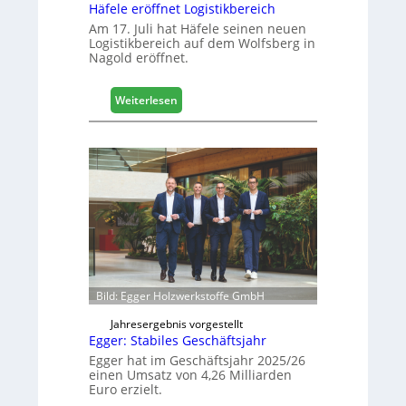
g
Häfele eröffnet Logistikbereich
i
Am 17. Juli hat Häfele seinen neuen
t
Logistikbereich auf dem Wolfsberg in
Nagold eröffnet.
a
l
i
:
Weiterlesen
s
H
i
ä
e
f
r
e
t
l
s
e
i
e
c
r
h
ö
f
f
Bild: Egger Holzwerkstoffe GmbH
n
e
Jahresergebnis vorgestellt
Egger: Stabiles Geschäftsjahr
t
L
Egger hat im Geschäftsjahr 2025/26
einen Umsatz von 4,26 Milliarden
o
Euro erzielt.
g