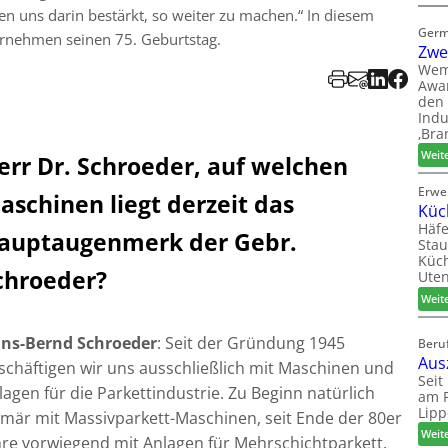
n uns darin bestärkt, so weiter zu machen.“ In diesem
Germ
ernehmen seinen 75. Geburtstag.
Zwe
Wem
Awar
den 
Indu
‚Bra
Weit
err Dr. Schroeder, auf welchen
Erwe
aschinen liegt derzeit das
Küc
Häfe
auptaugenmerk der Gebr.
Stau
Küch
chroeder?
Uten
Weit
ns-Bernd Schroeder
: Seit der Gründung 1945
Beruf
Aus
schäftigen wir uns ausschließlich mit Maschinen und
Seit
lagen für die Parkettindustrie. Zu Beginn natürlich
am P
Lipp
imär mit Massivparkett-Maschinen, seit Ende der 80er
Weit
hre vorwiegend mit Anlagen für Mehrschichtparkett.