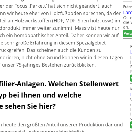
er der Focus ‚Parkett‘ hat sich nicht geändert, auch
Fräs
Lam
nn wir heute eher von Holzfußboden sprechen, da der
Oste
teil an Holzwerkstoffen (HDF, MDF, Sperrholz, usw.) im
die 
an.
dprodukt immer weiter zunimmt. Massiv ist heute nur
Weit
ch ein homöopathischer Anteil. Daher können wir auf
ne sehr große Erfahrung in diesem Spezialgebiet
rückgreifen. Das scheinen auch die Kunden zu
norieren, nicht ohne Grund können wir in diesen Tagen
f unser 75-jähriges Bestehen zurückblicken.
filier-Anlagen. Welchen Stellenwert
yp bei Ihnen und welche
 sehen Sie hier?
len heute den größten Anteil unserer Produktion dar und