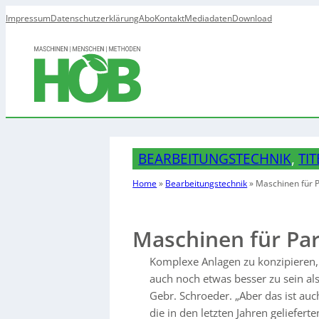
Impressum
Datenschutzerklärung
Abo
Kontakt
Mediadaten
Download
BEARBEITUNGSTECHNIK
, 
TI
Home
»
Bearbeitungstechnik
»
Maschinen für P
Maschinen für Par
Komplexe Anlagen zu konzipieren, 
auch noch etwas besser zu sein al
Gebr. Schroeder. „Aber das ist auc
die in den letzten Jahren geliefe