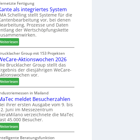
C
Vernetzte Fertigung
e
i
Kante als integriertes System
M
r
n
z
IMA Schelling stellt Systeme für die
G
Kantenbearbeitung vor, bei denen
i
e
Bearbeitung, Prozesse und Daten
e
s
entlang der Wertschöpfungskette
h
c
zusammenwirken.
t
h
:
Weiterlesen
B
ä
K
i
f
a
Brucklacher Group mit 153 Projekten
l
t
WeCare-Aktionswochen 2026
n
a
s
t
Die Brucklacher Group stellt das
n
f
Ergebnis der diesjährigen WeCare-
e
z
ü
Aktionswochen vor.
a
i
h
l
:
Weiterlesen
n
r
s
W
I
e
i
e
Industriemessen in Mailand
t
r
n
MaTec meldet Besucherzahlen
C
a
t
a
Bei ihrer ersten Ausgabe vom 9. bis
l
e
12. Juni im Messezentrum
r
i
FieraMilano verzeichnete die MaTec
g
e
e
fast 45.000 Besucher.
r
-
n
i
:
A
Weiterlesen
e
M
k
r
a
t
Intelligente Beratungsfunktion