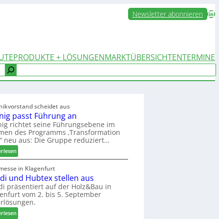
LinkedIn
Newsletter abonnieren
UTE
PRODUKTE + LÖSUNGEN
MARKTÜBERSICHTEN
TERMINE
nikvorstand scheidet aus
nig passt Führung an
ig richtet seine Führungsebene im
men des Programms ‚Transformation
‘ neu aus: Die Gruppe reduziert…
:
erlesen
W
e
messe in Klagenfurt
edi und Hubtex stellen aus
i
n
di präsentiert auf der Holz&Bau in
enfurt vom 2. bis 5. September
i
rlösungen.
g
p
:
erlesen