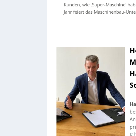
Kunden, wie ‚Super-Maschine‘ habe
Jahr feiert das Maschinenbau-Unt
H
M
H
S
Ha
be
An
pr
Ja