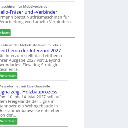
A
a
h
u
maschinen für Möbelverbinder
u
ö
ello-Fräser und -Verbinder
s
r
n
z
rmann bietet Nutfräsmaschinen für
a
e
Verarbeitung von Lamello-Verbindern
e
u
r
i
m
c
:
erlesen
-
h
L
S
n
a
o
Resilienz der Möbelzulieferer im Fokus
u
m
r
Leitthema der Interzum 2027
n
e
t
Die Interzum stellt das Leitthema
g
l
ihrer Ausgabe 2027 vor: ‚Beyond
i
e
l
Boundaries: Elevating Strategic
m
n
o
Resilience‘.
e
f
-
n
:
Weiterlesen
ü
F
t
L
r
r
e
Messeformat mit Live-Baustelle
P
ä
Ligna zeigt Holzbauprozess
i
l
s
t
Vom 10. bis 14. Mai 2027 soll auf
a
e
dem Freigelände der Ligna in
t
n
r
Hannover ein Wohngebäude in
h
t
u
Holzrahmenbauweise entstehen –
e
a
n
von der…
m
g
d
:
Weiterlesen
a
-
L
d