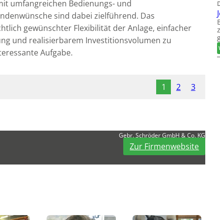
mit umfangreichen Bedienungs- und
Kundenwünsche sind dabei zielführend. Das
lich gewünschter Flexibilität der Anlage, einfacher
ung und realisierbarem Investitionsvolumen zu
nteressante Aufgabe.
1
2
3
Gebr. Schröder GmbH & Co. KG
Zur Firmenwebsite