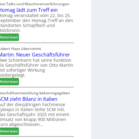
V
i
Live-Talks und Maschinenvorführungen
e
e
Homag lädt zum Treff ein
g
r
r
n
Homag veranstaltet vom 22. bis 25.
I
b
September den Homag-Treff an den
a
n
i
Standorten Schopfloch und
z
t
Holzbronn.
n
e
e
d
:
i
Weiterlesen
r
e
H
g
z
r
o
t
Robert Haas übernimmt
u
Martin: Neuer Geschäftsführer
m
H
m
a
o
Uwe Schiemann hat seine Funktion
2
als Geschäftsführer von Otto Martin
g
l
0
mit sofortiger Wirkung
l
z
2
niedergelegt.
ä
b
7
:
d
Weiterlesen
a
M
t
u
a
z
Geschäftsentwicklung bekanntgegeben
p
SCM zieht Bilanz in Italien
r
u
r
t
m
Auf der diesjährigen Fachmesse
o
Xylexpo in Italien teilte SCM mit,
i
T
z
das Geschäftsjahr 2025 mit einem
n
r
e
Umsatz von knapp 900 Millionen
:
e
s
Euro abgeschlossen…
N
f
s
:
Weiterlesen
e
f
S
u
e