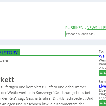
RUBRIKEN
NEWS + LE
Search
Tech
TELSTORY
Wei
Wein
arkett
Rah
2027
Weit
kett
Fach
Elv
zu fertigen und komplett zu liefern und dabei immer
Elve
s der Wettbewerber in Konzerngröße, darum geht es bei
Klag
Lage
h der Reiz“, sagt Geschäftsführer Dr. H.B. Schroeder: „Und
Weit
rten Anlagen und Maschinen bzw. die Kommentare der