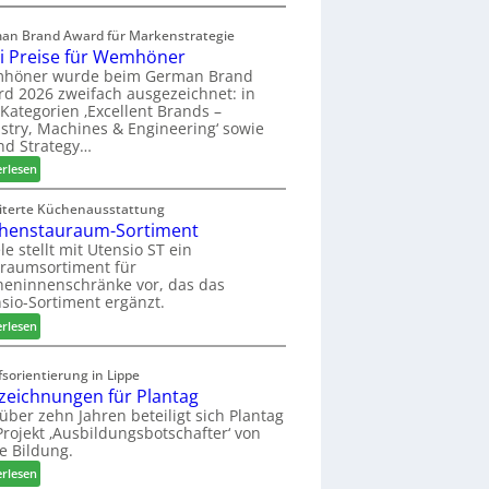
a
E
s
l
an Brand Award für Markenstrategie
s
v
i Preise für Wemhöner
t
e
höner wurde beim German Brand
F
d
d 2026 zweifach ausgezeichnet: in
ü
i
Kategorien ‚Excellent Brands –
h
u
stry, Machines & Engineering‘ sowie
r
n
nd Strategy…
u
d
:
erlesen
n
H
Z
g
u
w
iterte Küchenausstattung
a
b
henstauraum-Sortiment
e
n
t
i
le stellt mit Utensio ST ein
e
raumsortiment für
P
x
eninnenschränke vor, das das
r
s
sio-Sortiment ergänzt.
e
t
:
i
erlesen
e
K
s
l
ü
e
sorientierung in Lippe
l
c
f
zeichnungen für Plantag
e
h
ü
 über zehn Jahren beteiligt sich Plantag
n
e
r
rojekt ‚Ausbildungsbotschafter‘ von
a
n
W
e Bildung.
u
s
e
:
erlesen
s
t
m