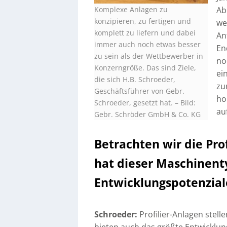
Komplexe Anlagen zu
Ab
konzipieren, zu fertigen und
we
komplett zu liefern und dabei
An
immer auch noch etwas besser
En
zu sein als der Wettbewerber in
no
Konzerngröße. Das sind Ziele,
ei
die sich H.B. Schroeder,
zu
Geschäftsführer von Gebr.
ho
Schroeder, gesetzt hat.
–
Bild:
au
Gebr. Schröder GmbH & Co. KG
Betrachten wir die Pro
hat dieser Maschinent
Entwicklungspotenziale
Schroeder:
Profilier-Anlagen stel