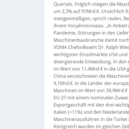
Quartals. Folglich stiegen die Ma
um 2,3% auf 91Mrd.€. Ursächlich für
mengenmäßigen, sprich realen, Be
ihrem Vorjahresniveau. „In Anbetr
Pandemie, Störungen in den Liefer
Maschinenbaubranche damit noch
VDMA Chefvolkswirt Dr. Ralph Wiec
wichtigsten Einzelmärkte USA und C
divergierende Entwicklung. In de
im Wert von 11,4Mrd.€ in die USA g
China verzeichneten die Maschine
9,1Mrd.€. In die Länder der euro
Maschinen im Wert von 39,9Mrd.€ e
EU-27 mit einem nominalen Zuwach
Exportgeschäft mit den drei wicht
Italien (+11%) und den Niederlande
Maschinenausfuhren in die Türkei l
Königreich wurden im gleichen Z