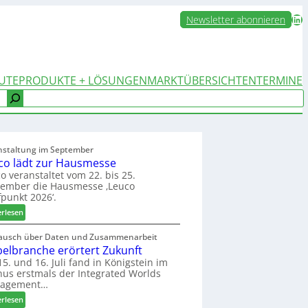
LinkedIn
Newsletter abonnieren
UTE
PRODUKTE + LÖSUNGEN
MARKTÜBERSICHTEN
TERMINE
nstaltung im September
co lädt zur Hausmesse
o veranstaltet vom 22. bis 25.
tember die Hausmesse ‚Leuco
fpunkt 2026‘.
:
erlesen
L
e
ausch über Daten und Zusammenarbeit
elbranche erörtert Zukunft
u
c
5. und 16. Juli fand in Königstein im
us erstmals der Integrated Worlds
o
agement…
l
ä
:
erlesen