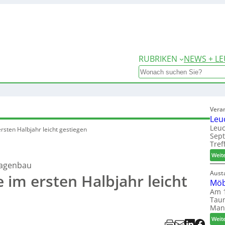
RUBRIKEN
NEWS + LE
Search
Vera
Leu
Leuc
sten Halbjahr leicht gestiegen
Sep
Tref
Weit
lagenbau
Aust
im ersten Halbjahr leicht
Möb
Am 1
Taun
Man
Weit