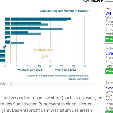
Tech
Wei
Wein
Rah
2027
Vors
zwei
Weit
Fach
Elv
Elve
Klag
Lage
Weit
Germ
DMA e.V.
Zwe
Wem
Awar
land verzeichneten im zweiten Quartal trotz widrigem
den 
en des Statistischen Bundesamtes einen leichten
Indu
‚Bra
rjahr. Das entspricht dem Wachstum des ersten