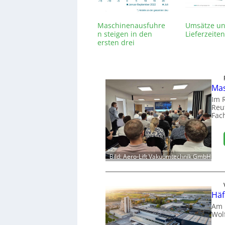
Maschinenausfuhre
Umsätze u
n steigen in den
Lieferzeiten
ersten drei
Quartalen
Mas
Im 
Reut
Fac
Bild: Aero-Lift Vakuumtechnik GmbH
Häf
Am 
Wol