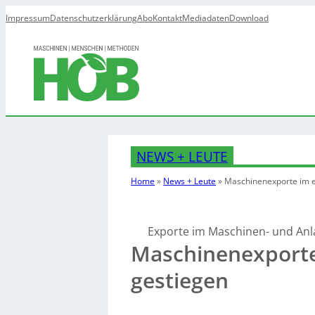
Impressum
Datenschutzerklärung
Abo
Kontakt
Mediadaten
Download
NEWS + LEUTE
Home
»
News + Leute
»
Maschinenexporte im er
Exporte im Maschinen- und An
Maschinenexporte 
gestiegen