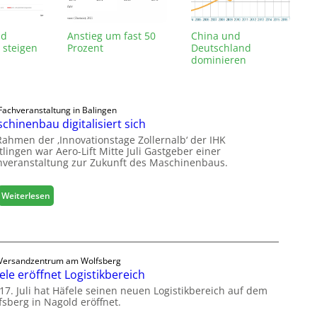
nd
Anstieg um fast 50
China und
 steigen
Prozent
Deutschland
dominieren
Fachveranstaltung in Balingen
chinenbau digitalisiert sich
Rahmen der ‚Innovationstage Zollernalb‘ der IHK
lingen war Aero-Lift Mitte Juli Gastgeber einer
hveranstaltung zur Zukunft des Maschinenbaus.
:
Weiterlesen
M
a
s
c
Versandzentrum am Wolfsberg
h
ele eröffnet Logistikbereich
i
n
17. Juli hat Häfele seinen neuen Logistikbereich auf dem
fsberg in Nagold eröffnet.
e
n