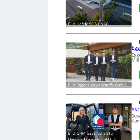
Bild: Häfele SE & Co KG
Egg
Egg
Mill
Bild: Egger Holzwerkstoffe GmbH
Ver
Sus
Kom
Bild: GHM Gesellschaft für
Handwerksmessen mbH