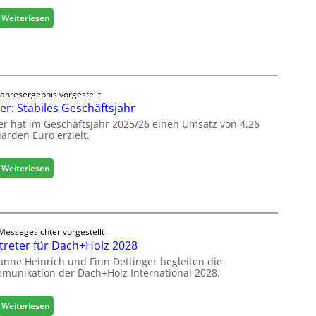
b
:
Weiterlesen
a
H
u
ä
d
f
i
e
g
l
i
Jahresergebnis vorgestellt
e
er: Stabiles Geschäftsjahr
t
e
a
er hat im Geschäftsjahr 2025/26 einen Umsatz von 4,26
r
l
iarden Euro erzielt.
ö
i
f
s
f
:
Weiterlesen
i
n
E
e
e
g
r
t
g
t
L
e
s
o
Messegesichter vorgestellt
r
i
treter für Dach+Holz 2028
g
:
c
i
anne Heinrich und Finn Dettinger begleiten die
S
h
s
munikation der Dach+Holz International 2028.
t
t
a
i
b
:
Weiterlesen
k
i