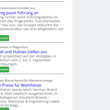
d
M
t
ö
nikvorstand scheidet aus
z
b
nig passt Führung an
u
e
ig richtet seine Führungsebene im
r
l
men des Programms ‚Transformation
H
b
‘ neu aus: Die Gruppe reduziert die
a
r
tandsstruktur von drei Mitgliedern auf
u
a
.
s
n
:
erlesen
m
c
W
e
h
e
messe in Klagenfurt
s
e
edi und Hubtex stellen aus
i
s
e
n
di präsentiert auf der Holz&Bau in
e
r
enfurt vom 2. bis 5. September
i
ö
rlösungen.
g
r
p
:
erlesen
t
a
E
e
s
l
an Brand Award für Markenstrategie
r
s
v
i Preise für Wemhöner
t
t
e
höner wurde beim German Brand
Z
F
d
d 2026 zweifach ausgezeichnet: in
u
ü
i
Kategorien ‚Excellent Brands –
k
h
u
stry, Machines & Engineering‘ sowie
u
r
n
nd Strategy…
n
u
d