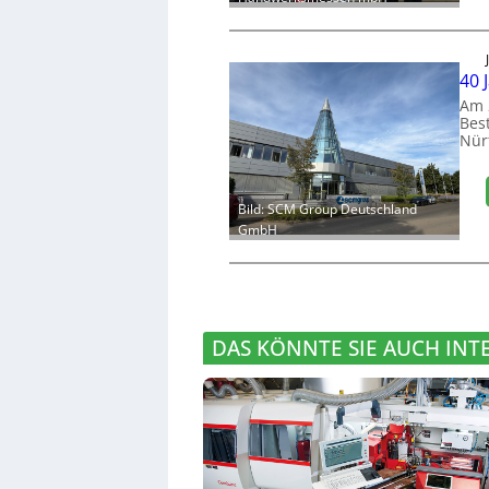
40 
Am 
Bes
Nür
Bild: SCM Group Deutschland
GmbH
DAS KÖNNTE SIE AUCH INT