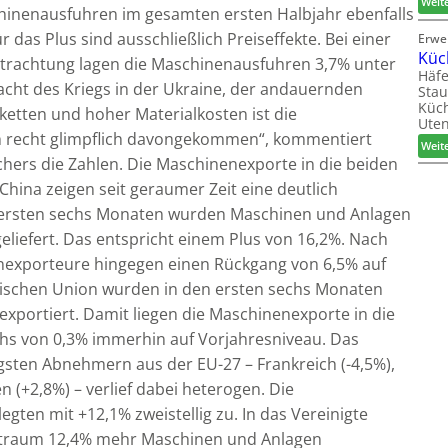
Weit
schinenausfuhren im gesamten ersten Halbjahr ebenfalls
 das Plus sind ausschließlich Preiseffekte. Bei einer
Erwe
Küc
trachtung lagen die Maschinenausfuhren 3,7% unter
Häfe
acht des Kriegs in der Ukraine, der andauernden
Stau
Küch
ketten und hoher Materialkosten ist die
Uten
 recht glimpflich davongekommen“, kommentiert
Weit
hers die Zahlen. Die Maschinenexporte in die beiden
hina zeigen seit geraumer Zeit eine deutlich
n ersten sechs Monaten wurden Maschinen und Anlagen
eliefert. Das entspricht einem Plus von 16,2%. Nach
nexporteure hingegen einen Rückgang von 6,5% auf
päischen Union wurden in den ersten sechs Monaten
xportiert. Damit liegen die Maschinenexporte in die
s von 0,3% immerhin auf Vorjahresniveau. Das
igsten Abnehmern aus der EU-27 – Frankreich (-4,5%),
n (+2,8%) – verlief dabei heterogen. Die
egten mit +12,1% zweistellig zu. In das Vereinigte
eitraum 12,4% mehr Maschinen und Anlagen