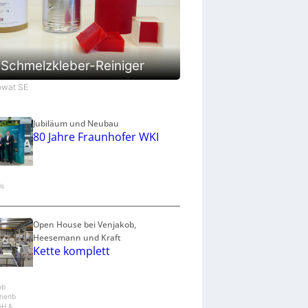
Schmelzkleber-Reiniger
Jowat SE
Jubiläum und Neubau
80 Jahre Fraunhofer WKI
is
Open House bei Venjakob,
Heesemann und Kraft
Kette komplett
ob
nenb
bH &