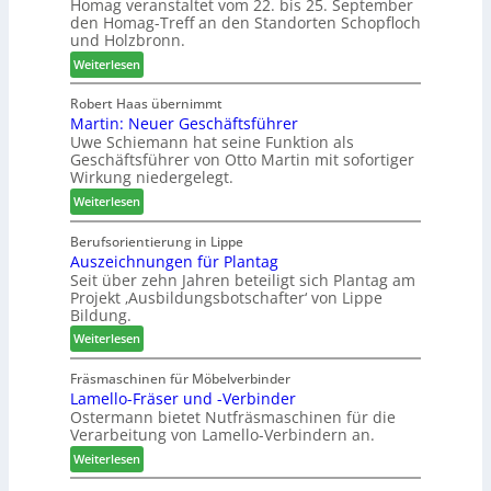
Homag veranstaltet vom 22. bis 25. September
e
ü
e
den Homag-Treff an den Standorten Schopfloch
n
r
n
und Holzbronn.
s
W
a
:
Weiterlesen
t
e
u
H
a
m
s
o
Robert Haas übernimmt
u
h
Martin: Neuer Geschäftsführer
m
r
ö
Uwe Schiemann hat seine Funktion als
a
a
n
Geschäftsführer von Otto Martin mit sofortiger
g
u
e
Wirkung niedergelegt.
l
m
r
:
ä
Weiterlesen
-
M
d
S
a
t
Berufsorientierung in Lippe
o
Auszeichnungen für Plantag
r
z
r
Seit über zehn Jahren beteiligt sich Plantag am
t
u
t
Projekt ‚Ausbildungsbotschafter‘ von Lippe
i
m
i
Bildung.
n
T
m
:
:
Weiterlesen
r
e
A
N
e
n
u
e
Fräsmaschinen für Möbelverbinder
f
t
Lamello-Fräser und -Verbinder
s
u
f
Ostermann bietet Nutfräsmaschinen für die
z
e
e
Verarbeitung von Lamello-Verbindern an.
e
r
i
i
G
n
:
Weiterlesen
c
e
L