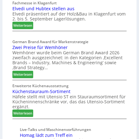
e
Fachmesse in Klagenfurt
m
h
Elvedi und Hubtex stellen aus
i
e
e
Elvedi präsentiert auf der Holz&Bau in Klagenfurt vom
n
s
e
2. bis 5. September Lagerlösungen.
i
s
r
g
:
Weiterlesen
e
ö
p
E
r
a
l
t
s
German Brand Award für Markenstrategie
v
e
Zwei Preise für Wemhöner
s
e
r
Wemhöner wurde beim German Brand Award 2026
t
d
t
zweifach ausgezeichnet: in den Kategorien ‚Excellent
F
i
Z
Brands – Industry, Machines & Engineering‘ sowie
ü
u
u
‚Brand Strategy…
h
n
k
:
Weiterlesen
r
d
u
Z
u
H
n
w
Erweiterte Küchenausstattung
n
u
f
Küchenstauraum-Sortiment
e
g
b
t
Häfele stellt mit Utensio ST ein Stauraumsortiment für
i
a
t
Kücheninnenschränke vor, das das Utensio-Sortiment
P
n
e
ergänzt.
r
x
:
e
Weiterlesen
s
K
i
t
ü
s
e
Live-Talks und Maschinenvorführungen
c
e
l
Homag lädt zum Treff ein
h
f
l