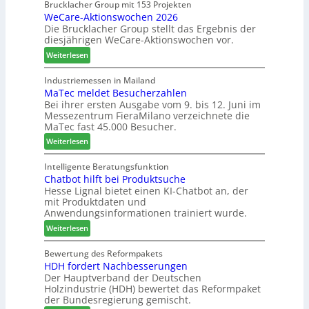
h
s
a
Brucklacher Group mit 153 Projekten
n
c
WeCare-Aktionswochen 2026
m
u
Die Brucklacher Group stellt das Ergebnis der
h
e
diesjährigen WeCare-Aktionswochen vor.
n
ä
l
g
f
l
:
Weiterlesen
e
t
o
W
n
s
-
e
Industriemessen in Mailand
f
f
F
MaTec meldet Besucherzahlen
C
ü
ü
r
Bei ihrer ersten Ausgabe vom 9. bis 12. Juni im
a
Messezentrum FieraMilano verzeichnete die
r
h
ä
r
MaTec fast 45.000 Besucher.
P
r
s
e
l
e
e
:
-
Weiterlesen
a
r
r
M
A
n
u
a
k
Intelligente Beratungsfunktion
t
n
Chatbot hilft bei Produktsuche
T
t
a
Hesse Lignal bietet einen KI-Chatbot an, der
d
e
i
mit Produktdaten und
g
-
c
o
Anwendungsinformationen trainiert wurde.
V
m
n
e
:
e
Weiterlesen
s
r
C
l
w
b
h
d
Bewertung des Reformpakets
o
HDH fordert Nachbesserungen
i
a
e
c
Der Hauptverband der Deutschen
n
t
t
h
Holzindustrie (HDH) bewertet das Reformpaket
d
b
B
e
der Bundesregierung gemischt.
e
o
e
n