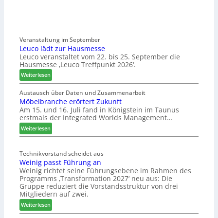
Veranstaltung im September
Leuco lädt zur Hausmesse
Leuco veranstaltet vom 22. bis 25. September die
Hausmesse ‚Leuco Treffpunkt 2026‘.
:
Weiterlesen
L
e
Austausch über Daten und Zusammenarbeit
Möbelbranche erörtert Zukunft
u
Am 15. und 16. Juli fand in Königstein im Taunus
c
erstmals der Integrated Worlds Management…
o
l
:
Weiterlesen
ä
M
d
ö
t
Technikvorstand scheidet aus
b
Weinig passt Führung an
z
e
Weinig richtet seine Führungsebene im Rahmen des
u
l
Programms ‚Transformation 2027‘ neu aus: Die
r
b
Gruppe reduziert die Vorstandsstruktur von drei
H
r
Mitgliedern auf zwei.
a
a
:
Weiterlesen
u
n
W
s
c