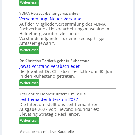
:
r
t
Weiterlesen
s
2
H
h
u
0
D
i
VDMA Holzbearbeitungsmaschinen
c
2
Versammlung: Neuer Vorstand
H
l
h
6
Auf der Mitgliederversammlung des VDMA
f
f
e
Fachverbands Holzbearbeitungsmaschine in
o
t
r
Heidelberg wurden vier neue
r
b
z
Vorstandsmitglieder für eine sechsjährige
d
e
a
Amtszeit gewählt.
e
i
h
:
Weiterlesen
r
P
l
V
t
r
e
e
Dr. Christian Terfloth geht in Ruhestand
N
o
n
Jowat-Vorstand verabschiedet
r
a
d
Bei Jowat ist Dr. Christian Terfloth zum 30. Juni
s
c
u
in den Ruhestand getreten.
a
h
k
m
:
Weiterlesen
b
t
m
J
e
s
l
o
Resilienz der Möbelzulieferer im Fokus
s
u
u
Leitthema der Interzum 2027
w
s
c
n
Die Interzum stellt das Leitthema ihrer
a
e
h
Ausgabe 2027 vor: ‚Beyond Boundaries:
g
t
r
e
Elevating Strategic Resilience‘.
:
-
u
N
:
V
Weiterlesen
n
e
L
o
g
u
e
r
Messeformat mit Live-Baustelle
e