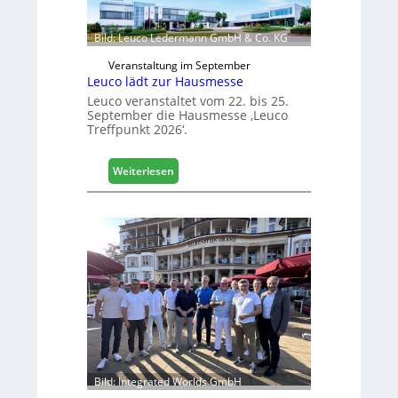
Bild: Leuco Ledermann GmbH & Co. KG
Veranstaltung im September
Leuco lädt zur Hausmesse
Leuco veranstaltet vom 22. bis 25.
September die Hausmesse ‚Leuco
Treffpunkt 2026‘.
:
Weiterlesen
L
e
u
c
o
l
ä
d
t
z
u
r
Bild: Integrated Worlds GmbH
H