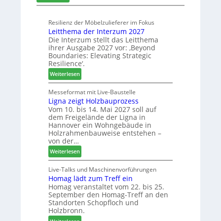
c
L
-
h
a
S
n
Resilienz der Möbelzulieferer im Fokus
m
o
Leitthema der Interzum 2027
u
e
r
Die Interzum stellt das Leitthema
n
l
t
ihrer Ausgabe 2027 vor: ‚Beyond
g
l
i
Boundaries: Elevating Strategic
e
o
m
Resilience‘.
n
-
e
:
Weiterlesen
f
F
n
L
ü
r
t
e
Messeformat mit Live-Baustelle
r
ä
Ligna zeigt Holzbauprozess
i
P
s
Vom 10. bis 14. Mai 2027 soll auf
t
l
e
dem Freigelände der Ligna in
t
a
r
Hannover ein Wohngebäude in
h
n
u
Holzrahmenbauweise entstehen –
e
t
n
von der…
m
a
d
:
Weiterlesen
a
g
-
L
d
V
i
Live-Talks und Maschinenvorführungen
e
e
Homag lädt zum Treff ein
g
r
r
Homag veranstaltet vom 22. bis 25.
n
I
b
September den Homag-Treff an den
a
n
i
Standorten Schopfloch und
z
t
n
Holzbronn.
e
e
d
: