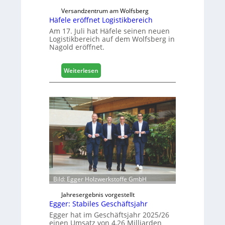
i
Versandzentrum am Wolfsberg
g
Häfele eröffnet Logistikbereich
i
Am 17. Juli hat Häfele seinen neuen
t
Logistikbereich auf dem Wolfsberg in
Nagold eröffnet.
a
l
i
:
Weiterlesen
s
H
i
ä
e
f
r
e
t
l
s
e
i
e
c
r
h
ö
f
f
Bild: Egger Holzwerkstoffe GmbH
n
e
Jahresergebnis vorgestellt
Egger: Stabiles Geschäftsjahr
t
L
Egger hat im Geschäftsjahr 2025/26
einen Umsatz von 4,26 Milliarden
o