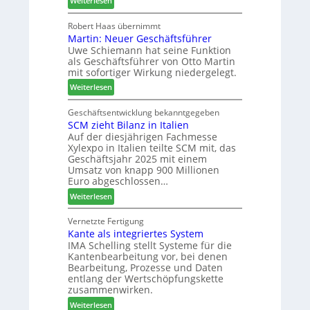
Weiterlesen
i
r
e
H
g
z
r
o
Robert Haas übernimmt
t
u
Martin: Neuer Geschäftsführer
m
H
m
Uwe Schiemann hat seine Funktion
a
o
2
als Geschäftsführer von Otto Martin
g
l
0
mit sofortiger Wirkung niedergelegt.
l
z
2
:
ä
Weiterlesen
b
7
M
d
a
a
t
Geschäftsentwicklung bekanntgegeben
u
SCM zieht Bilanz in Italien
r
z
p
Auf der diesjährigen Fachmesse
t
u
r
Xylexpo in Italien teilte SCM mit, das
i
m
o
Geschäftsjahr 2025 mit einem
n
T
z
Umsatz von knapp 900 Millionen
:
r
e
Euro abgeschlossen…
N
e
s
:
Weiterlesen
e
f
s
S
u
f
C
Vernetzte Fertigung
e
e
Kante als integriertes System
M
r
i
IMA Schelling stellt Systeme für die
z
G
n
Kantenbearbeitung vor, bei denen
i
e
Bearbeitung, Prozesse und Daten
e
s
entlang der Wertschöpfungskette
h
c
zusammenwirken.
t
h
:
Weiterlesen
B