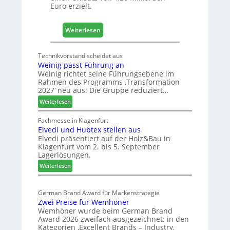
Euro erzielt.
g
i
s
:
Weiterlesen
t
E
i
g
Technikvorstand scheidet aus
k
g
Weinig passt Führung an
b
e
Weinig richtet seine Führungsebene im
e
r
Rahmen des Programms ‚Transformation
r
:
2027‘ neu aus: Die Gruppe reduziert…
e
S
:
Weiterlesen
i
t
W
c
a
e
Fachmesse in Klagenfurt
h
b
Elvedi und Hubtex stellen aus
i
i
Elvedi präsentiert auf der Holz&Bau in
n
Klagenfurt vom 2. bis 5. September
l
i
Lagerlösungen.
e
g
:
p
Weiterlesen
s
E
a
G
l
s
e
German Brand Award für Markenstrategie
v
s
s
Zwei Preise für Wemhöner
e
t
c
Wemhöner wurde beim German Brand
d
F
h
Award 2026 zweifach ausgezeichnet: in den
i
ü
ä
Kategorien ‚Excellent Brands – Industry,
u