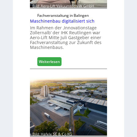
e
Bild: Aero-Lift Vakuumtechnik GmbH
e
r
Fachveranstaltung in Balingen
ö
Maschinenbau digitalisiert sich
r
Im Rahmen der ‚Innovationstage
t
Zollernalb‘ der IHK Reutlingen war
Aero-Lift Mitte Juli Gastgeber einer
e
Fachveranstaltung zur Zukunft des
r
Maschinenbaus.
t
Z
u
:
Weiterlesen
k
M
u
a
n
s
f
c
t
h
i
n
e
n
b
a
u
Bild: Häfele SE & Co KG
d