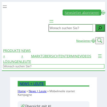
LinkedIn
Newsletter abonnieren
Search
LinkedIn
Newsletter
PRODUKTE
NEWS
+
+
MARKTÜBERSICHTEN
TERMINE
VIDEOS
LÖSUNGEN
LEUTE
Search
NEWS + LEUTE
Home
»
News + Leute
»
Möbelmeile startet
Kampagne
Übersicht mit KI