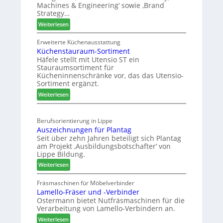
h
f
Machines & Engineering‘ sowie ‚Brand
n
r
Strategy…
t
d
u
s
:
Weiterlesen
H
n
j
Z
u
g
w
a
Erweiterte Küchenausstattung
b
a
Küchenstauraum-Sortiment
e
h
t
n
Häfele stellt mit Utensio ST ein
i
r
e
Stauraumsortiment für
P
x
Kücheninnenschränke vor, das das Utensio-
r
s
Sortiment ergänzt.
e
t
:
Weiterlesen
i
e
K
s
l
ü
e
l
Berufsorientierung in Lippe
c
f
e
Auszeichnungen für Plantag
h
ü
n
Seit über zehn Jahren beteiligt sich Plantag
e
r
a
am Projekt ‚Ausbildungsbotschafter‘ von
n
W
u
Lippe Bildung.
s
e
s
:
Weiterlesen
t
m
A
a
h
u
Fräsmaschinen für Möbelverbinder
u
ö
Lamello-Fräser und -Verbinder
s
r
n
Ostermann bietet Nutfräsmaschinen für die
z
a
e
Verarbeitung von Lamello-Verbindern an.
e
u
r
i
:
Weiterlesen
m