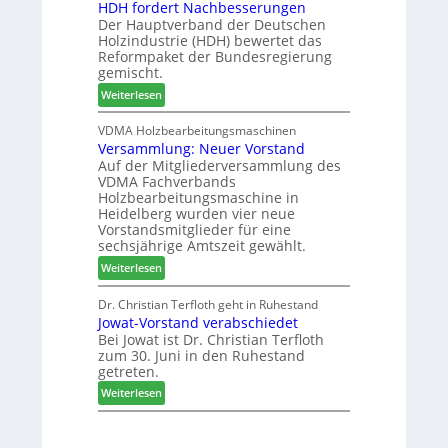
HDH fordert Nachbesserungen
a
t
e
m
Der Hauptverband der Deutschen
t
B
n
Holzindustrie (HDH) bewertet das
b
e
2
Reformpaket der Bundesregierung
o
s
0
gemischt.
t
u
2
:
Weiterlesen
h
c
6
H
i
h
D
VDMA Holzbearbeitungsmaschinen
l
e
Versammlung: Neuer Vorstand
H
f
r
Auf der Mitgliederversammlung des
f
t
z
VDMA Fachverbands
o
b
a
Holzbearbeitungsmaschine in
r
e
h
Heidelberg wurden vier neue
d
i
l
Vorstandsmitglieder für eine
e
P
e
sechsjährige Amtszeit gewählt.
r
r
n
:
Weiterlesen
t
o
V
N
d
e
Dr. Christian Terfloth geht in Ruhestand
a
u
Jowat-Vorstand verabschiedet
r
c
k
Bei Jowat ist Dr. Christian Terfloth
s
h
t
zum 30. Juni in den Ruhestand
a
b
s
getreten.
m
e
u
:
m
Weiterlesen
s
c
J
l
s
h
o
u
e
e
w
n