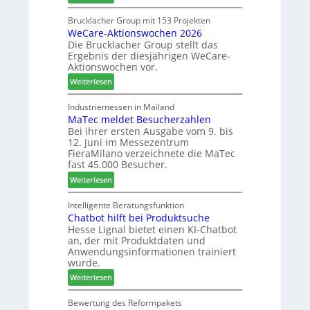
ä
K
i
f
a
Brucklacher Group mit 153 Projekten
l
t
WeCare-Aktionswochen 2026
n
a
s
Die Brucklacher Group stellt das
t
n
f
Ergebnis der diesjährigen WeCare-
e
z
ü
Aktionswochen vor.
a
i
h
:
l
Weiterlesen
n
r
W
s
I
e
e
i
Industriemessen in Mailand
t
r
MaTec meldet Besucherzahlen
C
n
a
Bei ihrer ersten Ausgabe vom 9. bis
a
t
l
12. Juni im Messezentrum
r
e
i
FieraMilano verzeichnete die MaTec
e
g
e
fast 45.000 Besucher.
-
r
n
:
Weiterlesen
A
i
M
k
e
a
Intelligente Beratungsfunktion
t
r
Chatbot hilft bei Produktsuche
T
i
t
Hesse Lignal bietet einen KI-Chatbot
e
o
e
an, der mit Produktdaten und
c
n
s
Anwendungsinformationen trainiert
m
s
S
wurde.
e
w
y
:
Weiterlesen
l
o
s
C
d
c
t
h
Bewertung des Reformpakets
e
h
e