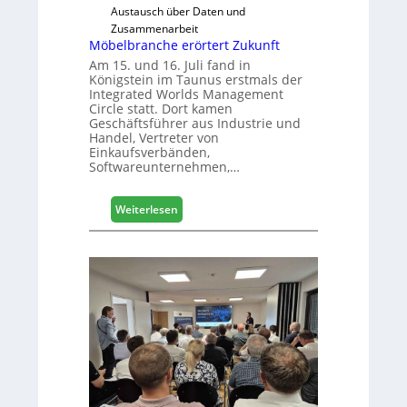
a
Austausch über Daten und
u
Zusammenarbeit
s
Möbelbranche erörtert Zukunft
m
Am 15. und 16. Juli fand in
e
Königstein im Taunus erstmals der
Integrated Worlds Management
s
Circle statt. Dort kamen
s
Geschäftsführer aus Industrie und
e
Handel, Vertreter von
Einkaufsverbänden,
Softwareunternehmen,…
:
Weiterlesen
M
ö
b
e
l
b
r
a
n
c
h