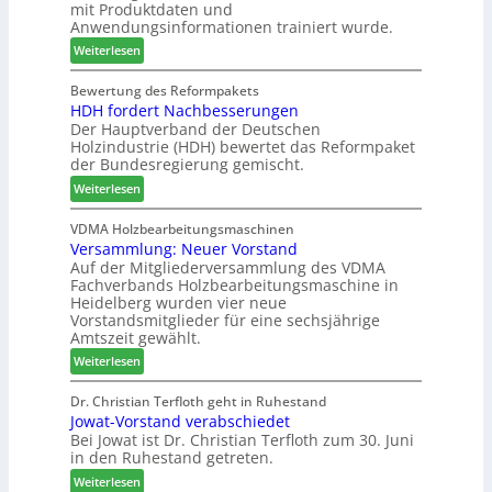
mit Produktdaten und
t
c
o
Anwendungsinformationen trainiert wurde.
e
m
n
s
:
e
Weiterlesen
s
S
C
l
w
y
h
d
Bewertung des Reformpakets
o
HDH fordert Nachbesserungen
s
a
e
c
Der Hauptverband der Deutschen
t
t
t
h
Holzindustrie (HDH) bewertet das Reformpaket
e
b
B
e
der Bundesregierung gemischt.
m
o
e
n
:
t
Weiterlesen
s
2
H
h
u
0
D
i
VDMA Holzbearbeitungsmaschinen
c
2
Versammlung: Neuer Vorstand
H
l
h
6
Auf der Mitgliederversammlung des VDMA
f
f
e
Fachverbands Holzbearbeitungsmaschine in
o
t
r
Heidelberg wurden vier neue
r
b
z
Vorstandsmitglieder für eine sechsjährige
d
e
a
Amtszeit gewählt.
e
i
h
:
Weiterlesen
r
P
l
V
t
r
e
e
Dr. Christian Terfloth geht in Ruhestand
N
o
n
Jowat-Vorstand verabschiedet
r
a
d
Bei Jowat ist Dr. Christian Terfloth zum 30. Juni
s
c
u
in den Ruhestand getreten.
a
h
k
m
:
Weiterlesen
b
t