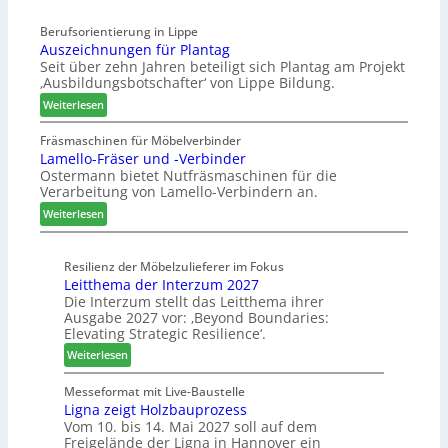
t
ü
s
e
Berufsorientierung in Lippe
c
e
l
Auszeichnungen für Plantag
h
f
l
Seit über zehn Jahren beteiligt sich Plantag am Projekt
e
ü
e
‚Ausbildungsbotschafter‘ von Lippe Bildung.
n
r
n
:
s
Weiterlesen
W
a
A
t
e
u
u
a
Fräsmaschinen für Möbelverbinder
m
s
Lamello-Fräser und -Verbinder
s
u
h
Ostermann bietet Nutfräsmaschinen für die
z
r
ö
Verarbeitung von Lamello-Verbindern an.
e
a
n
i
u
e
:
Weiterlesen
c
m
r
L
h
-
a
n
Resilienz der Möbelzulieferer im Fokus
S
m
Leitthema der Interzum 2027
u
o
e
Die Interzum stellt das Leitthema ihrer
n
r
l
Ausgabe 2027 vor: ‚Beyond Boundaries:
g
t
l
Elevating Strategic Resilience‘.
e
i
o
:
Weiterlesen
n
m
-
L
f
e
F
e
Messeformat mit Live-Baustelle
ü
n
r
Ligna zeigt Holzbauprozess
i
r
t
ä
Vom 10. bis 14. Mai 2027 soll auf dem
t
P
s
Freigelände der Ligna in Hannover ein
t
l
e