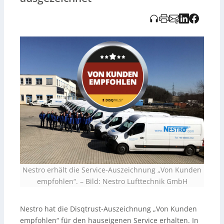
Scholtes von Nestro betont, dass die Auszeichnung das
Engagement des Unternehmens für schnellen und
unbürokratischen Kundenservice bestätigt. Die Online-
Störungsmeldung des Unternehmens trägt dazu bei, die
Durchlaufzeit im Notfall zu verkürzen. Disk Trust steht
für eine unabhängige und objektive Bewertung der
Servicequalität von Unternehmen in Deutschland.
Nestro erhält die Service-Auszeichnung „Von Kunden
empfohlen“.
–
Bild: Nestro Lufttechnik GmbH
Nestro hat die Disqtrust-Auszeichnung „Von Kunden
empfohlen“ für den hauseigenen Service erhalten. In