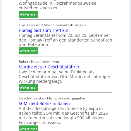
Wohngebäude in Holzrahmenbauweise
h
a
r
entstehen – von der…
e
n
u
:
Weiterlesen
m
t
n
L
a
a
d
i
Live-Talks und Maschinenvorführungen
d
g
-
Homag lädt zum Treff ein
g
e
V
Homag veranstaltet vom 22. bis 25. September
n
r
e
den Homag-Treff an den Standorten Schopfloch
a
I
r
und Holzbronn.
z
n
b
:
e
Weiterlesen
t
i
H
i
e
n
o
g
Robert Haas übernimmt
r
d
Martin: Neuer Geschäftsführer
m
t
z
e
Uwe Schiemann hat seine Funktion als
a
H
u
r
Geschäftsführer von Otto Martin mit sofortiger
g
o
m
Wirkung niedergelegt.
l
l
2
:
ä
Weiterlesen
z
0
M
d
b
2
a
t
Geschäftsentwicklung bekanntgegeben
a
7
SCM zieht Bilanz in Italien
r
z
u
Auf der diesjährigen Fachmesse Xylexpo in
t
u
p
Italien teilte SCM mit, das Geschäftsjahr 2025
i
m
r
mit einem Umsatz von knapp 900 Millionen
n
T
o
Euro abgeschlossen…
:
r
z
:
Weiterlesen
N
e
e