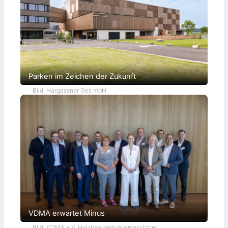
e
t
Parken im Zeichen der Zukunft
Bild: Hargassner Ges mbH
VDMA erwartet Minus
Bild: VDMA e.V. Holzbearbeitungsmaschinen