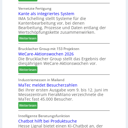
S
e
f
s
C
Vernetzte Fertigung
u
f
s
Kante als integriertes System
M
e
e
IMA Schelling stellt Systeme für die
z
r
i
Kantenbearbeitung vor, bei denen
i
G
n
Bearbeitung, Prozesse und Daten entlang der
e
e
Wertschöpfungskette zusammenwirken.
h
s
:
Weiterlesen
t
c
K
B
h
a
Brucklacher Group mit 153 Projekten
i
ä
WeCare-Aktionswochen 2026
n
l
f
Die Brucklacher Group stellt das Ergebnis der
t
a
t
diesjährigen WeCare-Aktionswochen vor.
e
n
s
a
:
Weiterlesen
z
f
l
W
i
ü
s
e
Industriemessen in Mailand
n
h
i
MaTec meldet Besucherzahlen
C
I
r
n
Bei ihrer ersten Ausgabe vom 9. bis 12. Juni im
a
t
e
Messezentrum FieraMilano verzeichnete die
t
r
a
r
MaTec fast 45.000 Besucher.
e
e
l
g
:
-
Weiterlesen
i
r
M
A
e
i
a
k
Intelligente Beratungsfunktion
n
e
Chatbot hilft bei Produktsuche
T
t
Hesse Lignal bietet einen KI-Chatbot an, der
r
e
i