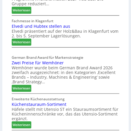
Gruppe reduziert…
:
Weiterlesen
W
e
Fachmesse in Klagenfurt
Elvedi und Hubtex stellen aus
i
Elvedi präsentiert auf der Holz&Bau in Klagenfurt vom
n
2. bis 5. September Lagerlösungen.
i
g
:
Weiterlesen
p
E
a
l
s
German Brand Award für Markenstrategie
v
Zwei Preise für Wemhöner
s
e
Wemhöner wurde beim German Brand Award 2026
t
d
zweifach ausgezeichnet: in den Kategorien ‚Excellent
F
i
Brands – Industry, Machines & Engineering‘ sowie
ü
u
‚Brand Strategy…
h
n
:
Weiterlesen
r
d
Z
u
H
w
Erweiterte Küchenausstattung
n
u
Küchenstauraum-Sortiment
e
g
b
Häfele stellt mit Utensio ST ein Stauraumsortiment für
i
a
t
Kücheninnenschränke vor, das das Utensio-Sortiment
P
n
e
ergänzt.
r
x
:
e
Weiterlesen
s
K
i