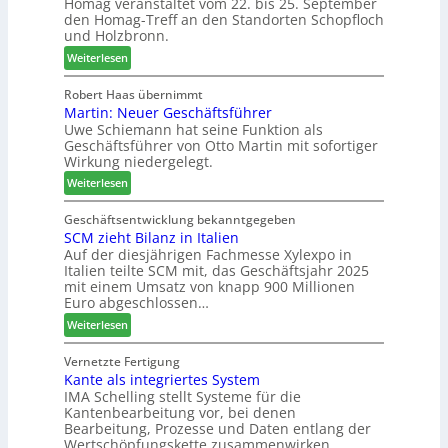
Homag veranstaltet vom 22. bis 25. September
n
r
e
den Homag-Treff an den Standorten Schopfloch
a
I
r
und Holzbronn.
z
n
b
:
e
Weiterlesen
t
i
H
i
e
n
o
g
Robert Haas übernimmt
r
d
Martin: Neuer Geschäftsführer
m
t
z
e
Uwe Schiemann hat seine Funktion als
a
H
u
r
Geschäftsführer von Otto Martin mit sofortiger
g
o
m
Wirkung niedergelegt.
l
l
2
:
ä
Weiterlesen
z
0
M
d
b
2
a
t
Geschäftsentwicklung bekanntgegeben
a
7
SCM zieht Bilanz in Italien
r
z
u
Auf der diesjährigen Fachmesse Xylexpo in
t
u
p
Italien teilte SCM mit, das Geschäftsjahr 2025
i
m
r
mit einem Umsatz von knapp 900 Millionen
n
T
o
Euro abgeschlossen…
:
r
z
:
Weiterlesen
N
e
e
S
e
f
s
C
Vernetzte Fertigung
u
f
s
Kante als integriertes System
M
e
e
IMA Schelling stellt Systeme für die
z
r
i
Kantenbearbeitung vor, bei denen
i
G
n
Bearbeitung, Prozesse und Daten entlang der
e
e
Wertschöpfungskette zusammenwirken.