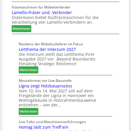
A
t
e
u
u
a
Fräsmaschinen für Möbelverbinder
m
s
Lamello-Fräser und -Verbinder
s
u
h
Ostermann bietet Nutfräsmaschinen für die
z
r
ö
Verarbeitung von Lamello-Verbindern an.
e
a
n
i
u
e
:
Weiterlesen
c
m
r
L
h
-
a
n
Resilienz der Möbelzulieferer im Fokus
S
m
Leitthema der Interzum 2027
u
o
e
Die Interzum stellt das Leitthema ihrer
n
r
l
Ausgabe 2027 vor: ‚Beyond Boundaries:
g
t
l
Elevating Strategic Resilience‘.
e
i
o
:
Weiterlesen
n
m
-
L
f
e
F
e
Messeformat mit Live-Baustelle
ü
n
r
Ligna zeigt Holzbauprozess
i
r
t
ä
Vom 10. bis 14. Mai 2027 soll auf dem
t
P
s
Freigelände der Ligna in Hannover ein
t
l
e
Wohngebäude in Holzrahmenbauweise
h
a
r
entstehen – von der…
e
n
u
:
Weiterlesen
m
t
n
L
a
a
d
i
Live-Talks und Maschinenvorführungen
d
g
-
Homag lädt zum Treff ein
g
e
V