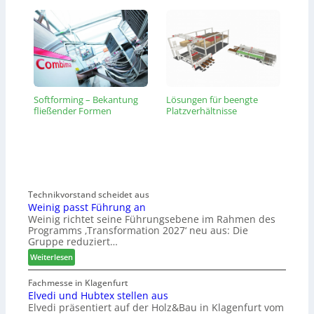
Softforming – Bekantung
Lösungen für beengte
fließender Formen
Platzverhältnisse
Technikvorstand scheidet aus
Weinig passt Führung an
Weinig richtet seine Führungsebene im Rahmen des
Programms ‚Transformation 2027‘ neu aus: Die
Gruppe reduziert…
:
Weiterlesen
W
e
Fachmesse in Klagenfurt
Elvedi und Hubtex stellen aus
i
Elvedi präsentiert auf der Holz&Bau in Klagenfurt vom
n