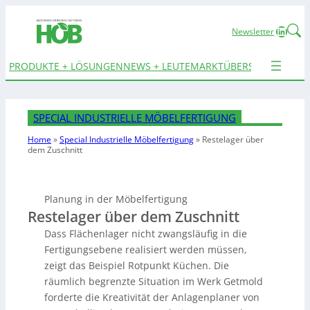
Linked
Newsletter
PRODUKTE + LÖSUNGEN
NEWS + LEUTE
MARKTÜBERSICHTEN
TER
SPECIAL INDUSTRIELLE MÖBELFERTIGUNG
Home
»
Special Industrielle Möbelfertigung
»
Restelager über
dem Zuschnitt
Planung in der Möbelfertigung
Restelager über dem Zuschnitt
Dass Flächenlager nicht zwangsläufig in die
Fertigungsebene realisiert werden müssen,
zeigt das Beispiel Rotpunkt Küchen. Die
räumlich begrenzte Situation im Werk Getmold
forderte die Kreativität der Anlagenplaner von