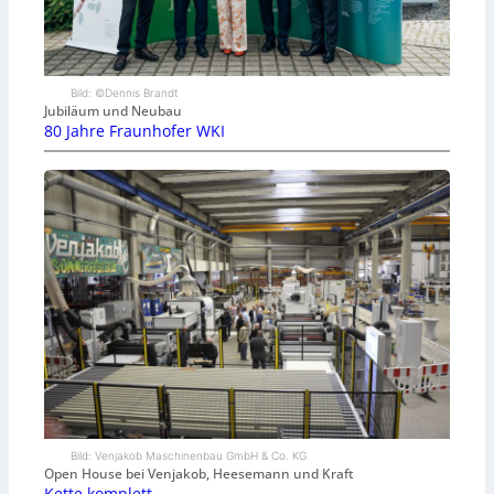
Bild: ©Dennis Brandt
Jubiläum und Neubau
80 Jahre Fraunhofer WKI
Bild: Venjakob Maschinenbau GmbH & Co. KG
Open House bei Venjakob, Heesemann und Kraft
Kette komplett