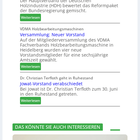
Der Hauptverband der Deutschen
t
t
t
h
Holzindustrie (HDH) bewertet das Reformpaket
e
b
B
e
der Bundesregierung gemischt.
m
o
e
n
:
t
Weiterlesen
s
2
H
h
u
0
D
i
VDMA Holzbearbeitungsmaschinen
c
2
Versammlung: Neuer Vorstand
H
l
h
6
Auf der Mitgliederversammlung des VDMA
f
f
e
Fachverbands Holzbearbeitungsmaschine in
o
t
r
Heidelberg wurden vier neue
r
b
z
Vorstandsmitglieder für eine sechsjährige
d
e
a
Amtszeit gewählt.
e
i
h
:
Weiterlesen
r
P
l
V
t
r
e
e
Dr. Christian Terfloth geht in Ruhestand
N
o
n
Jowat-Vorstand verabschiedet
r
a
d
Bei Jowat ist Dr. Christian Terfloth zum 30. Juni
s
c
u
in den Ruhestand getreten.
a
h
k
m
:
Weiterlesen
b
t
m
J
e
s
l
o
s
u
u
w
s
c
n
a
e
h
DAS KÖNNTE SIE AUCH INTERESSIEREN
g
t
r
e
:
-
u
N
V