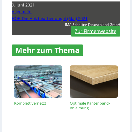
9. Juni 2021
Allgemein
HOB Die Holzbearbeitung 4 (Mai) 2021
IMA Schelling Deutschland GmbH
Zur Firmenwebsite
Mehr zum Thema
Komplett vernetzt
Optimale Kantenband-
Anleimung