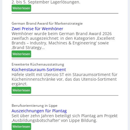
2. bis 5. September Lagerlösungen.
i
g
:
Weiterlesen
p
E
a
l
s
German Brand Award für Markenstrategie
v
Zwei Preise für Wemhöner
s
e
Wemhöner wurde beim German Brand Award 2026
t
d
zweifach ausgezeichnet: in den Kategorien ‚Excellent
F
i
Brands – Industry, Machines & Engineering‘ sowie
ü
u
‚Brand Strategy…
h
n
:
Weiterlesen
r
d
Z
u
H
w
Erweiterte Küchenausstattung
n
u
Küchenstauraum-Sortiment
e
g
b
Häfele stellt mit Utensio ST ein Stauraumsortiment für
i
a
t
Kücheninnenschränke vor, das das Utensio-Sortiment
P
n
e
ergänzt.
r
x
:
e
Weiterlesen
s
K
i
t
ü
s
e
Berufsorientierung in Lippe
c
e
l
Auszeichnungen für Plantag
h
f
l
Seit über zehn Jahren beteiligt sich Plantag am Projekt
e
ü
e
‚Ausbildungsbotschafter‘ von Lippe Bildung.
n
r
n
:
s
Weiterlesen
W
a