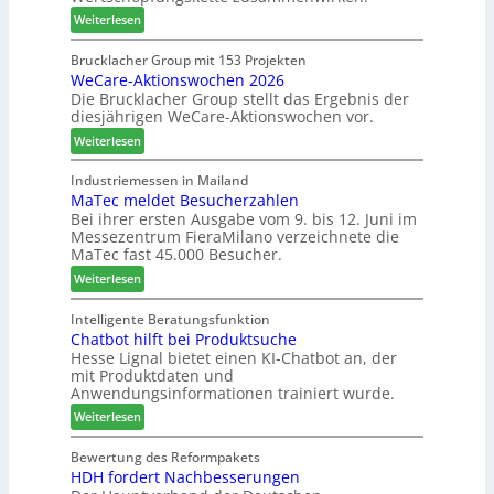
h
s
:
Weiterlesen
t
c
K
B
h
a
Brucklacher Group mit 153 Projekten
i
ä
WeCare-Aktionswochen 2026
n
l
f
Die Brucklacher Group stellt das Ergebnis der
t
a
t
diesjährigen WeCare-Aktionswochen vor.
e
n
s
a
:
Weiterlesen
z
f
l
W
i
ü
s
e
Industriemessen in Mailand
n
h
i
MaTec meldet Besucherzahlen
C
I
r
n
Bei ihrer ersten Ausgabe vom 9. bis 12. Juni im
a
t
e
Messezentrum FieraMilano verzeichnete die
t
r
a
r
MaTec fast 45.000 Besucher.
e
e
l
g
:
-
Weiterlesen
i
r
M
A
e
i
a
k
Intelligente Beratungsfunktion
n
e
Chatbot hilft bei Produktsuche
T
t
Hesse Lignal bietet einen KI-Chatbot an, der
r
e
i
mit Produktdaten und
t
c
o
Anwendungsinformationen trainiert wurde.
e
m
n
s
:
e
Weiterlesen
s
S
C
l
w
y
h
d
Bewertung des Reformpakets
o
HDH fordert Nachbesserungen
s
a
e
c