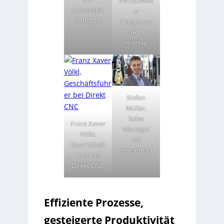
Verkaufsleit
Universität
er
Stuttgart
Fenstertec
hnik bei
Homag
Stefan
Müller,
Sales
Franz Xaver
Manager
Völkl,
bei
Geschäftsfü
Heeseman
hrer bei
n
Direkt CNC
Effiziente Prozesse,
gesteigerte Produktivität