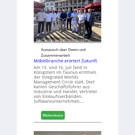
o
l
ä
d
t
z
u
Bild: Integrated Worlds GmbH
r
H
Austausch über Daten und
a
Zusammenarbeit
Möbelbranche erörtert Zukunft
u
s
Am 15. und 16. Juli fand in
Königstein im Taunus erstmals
m
der Integrated Worlds
e
Management Circle statt. Dort
s
kamen Geschäftsführer aus
s
Industrie und Handel, Vertreter
e
von Einkaufsverbänden,
Softwareunternehmen,…
:
Weiterlesen
M
ö
b