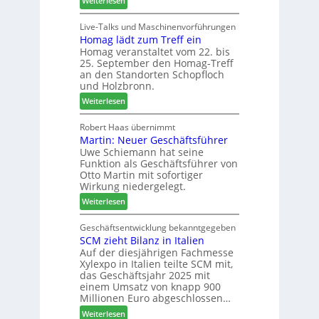
Weiterlesen
a
-
L
d
V
i
Live-Talks und Maschinenvorführungen
e
e
Homag lädt zum Treff ein
g
r
r
Homag veranstaltet vom 22. bis
n
I
b
25. September den Homag-Treff
a
n
i
an den Standorten Schopfloch
z
t
n
und Holzbronn.
e
e
d
:
Weiterlesen
i
r
e
H
g
z
r
o
Robert Haas übernimmt
t
u
Martin: Neuer Geschäftsführer
m
H
m
Uwe Schiemann hat seine
a
o
2
Funktion als Geschäftsführer von
g
l
0
Otto Martin mit sofortiger
l
z
2
Wirkung niedergelegt.
ä
b
7
:
Weiterlesen
d
a
M
t
u
a
Geschäftsentwicklung bekanntgegeben
z
p
SCM zieht Bilanz in Italien
r
u
r
Auf der diesjährigen Fachmesse
t
m
o
Xylexpo in Italien teilte SCM mit,
i
T
z
das Geschäftsjahr 2025 mit
n
r
e
einem Umsatz von knapp 900
:
e
s
Millionen Euro abgeschlossen…
N
f
s
:
Weiterlesen
e
f