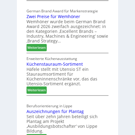
E
a
e
l
s
s
German Brand Award für Markenstrategie
v
s
c
Zwei Preise für Wemhöner
e
t
h
Wemhöner wurde beim German Brand
d
F
ä
Award 2026 zweifach ausgezeichnet: in
i
ü
f
den Kategorien ‚Excellent Brands –
u
h
Industry, Machines & Engineering‘ sowie
t
n
r
‚Brand Strategy…
s
d
u
:
Weiterlesen
j
H
n
Z
a
u
g
w
Erweiterte Küchenausstattung
h
b
a
Küchenstauraum-Sortiment
e
r
t
n
Häfele stellt mit Utensio ST ein
i
e
Stauraumsortiment für
P
x
Kücheninnenschränke vor, das das
r
s
Utensio-Sortiment ergänzt.
e
t
:
Weiterlesen
i
e
K
s
l
ü
e
l
Berufsorientierung in Lippe
c
f
e
Auszeichnungen für Plantag
h
ü
n
Seit über zehn Jahren beteiligt sich
e
r
a
Plantag am Projekt
n
W
u
‚Ausbildungsbotschafter‘ von Lippe
s
e
Bildung.
s
t
m