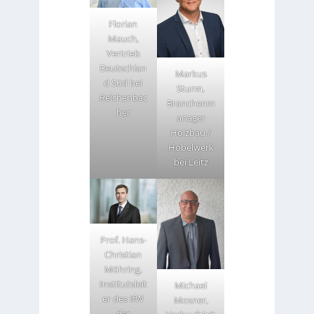
Florian
Mauch,
Vertrieb
Deutschlan
Markus
d Süd bei
Sturm,
Reichenbac
Branchenm
her
anager
Holzbau /
Hobelwerk
bei Leitz
Prof. Hans-
Christian
Möhring,
Institutsleit
Michael
er des IfW
Mosner,
der