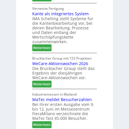
S
u
e
C
Vernetzte Fertigung
e
i
Kante als integriertes System
M
r
n
IMA Schelling stellt Systeme für
z
G
die Kantenbearbeitung vor, bei
i
e
denen Bearbeitung, Prozesse
e
s
und Daten entlang der
h
c
Wertschöpfungskette
t
h
zusammenwirken.
B
ä
:
Weiterlesen
i
f
K
l
t
a
Brucklacher Group mit 153 Projekten
a
s
WeCare-Aktionswochen 2026
n
n
f
Die Brucklacher Group stellt das
t
z
ü
Ergebnis der diesjährigen
e
i
h
WeCare-Aktionswochen vor.
a
n
r
:
l
Weiterlesen
I
e
W
s
t
r
e
i
Industriemessen in Mailand
a
MaTec meldet Besucherzahlen
C
n
l
Bei ihrer ersten Ausgabe vom 9.
a
t
i
bis 12. Juni im Messezentrum
r
e
e
FieraMilano verzeichnete die
e
g
n
MaTec fast 45.000 Besucher.
-
r
:
Weiterlesen
A
i