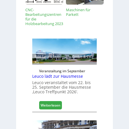
CNC-
Maschinen für
Bearbeitungszentren
Parkett
für die
Holzbearbeitung 2023
Bild: Leuco Ledermann GmbH & Co.
KG
Veranstaltung im September
Leuco lädt zur Hausmesse
Leuco veranstaltet vom 22. bis
25. September die Hausmesse
‚Leuco Treffpunkt 2026‘.
:
Weiterlesen
L
e
u
c