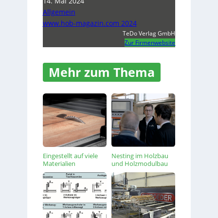
14. Mai 2024
Allgemein
www.hob-magazin.com 2024
TeDo Verlag GmbH
Zur Firmenwebsite
Mehr zum Thema
Eingestellt auf viele
Nesting im Holzbau
Materialien
und Holzmodulbau