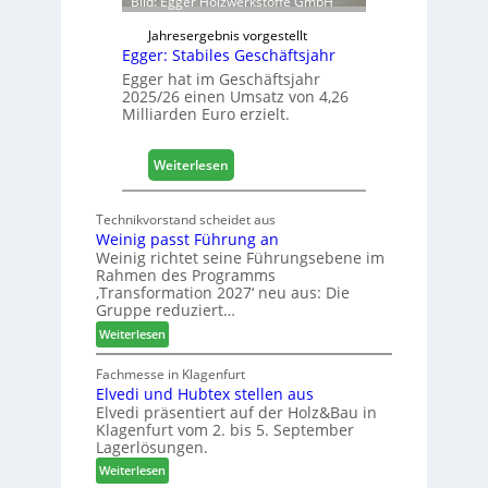
Bild: Egger Holzwerkstoffe GmbH
f
n
Jahresergebnis vorgestellt
Egger: Stabiles Geschäftsjahr
e
t
Egger hat im Geschäftsjahr
2025/26 einen Umsatz von 4,26
L
Milliarden Euro erzielt.
o
g
i
:
Weiterlesen
s
E
t
g
Technikvorstand scheidet aus
i
g
Weinig passt Führung an
k
e
Weinig richtet seine Führungsebene im
b
r
Rahmen des Programms
e
:
‚Transformation 2027‘ neu aus: Die
r
Gruppe reduziert…
S
e
t
:
Weiterlesen
i
a
W
c
b
e
Fachmesse in Klagenfurt
h
i
Elvedi und Hubtex stellen aus
i
Elvedi präsentiert auf der Holz&Bau in
n
l
Klagenfurt vom 2. bis 5. September
i
e
Lagerlösungen.
g
s
:
p
Weiterlesen
G