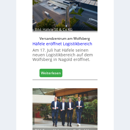
n
e
n
b
a
Bild: Häfele SE & Co KG
u
d
Versandzentrum am Wolfsberg
Häfele eröffnet Logistikbereich
i
g
Am 17. Juli hat Häfele seinen
neuen Logistikbereich auf dem
i
Wolfsberg in Nagold eröffnet.
t
a
l
:
Weiterlesen
i
H
s
ä
i
f
e
e
r
l
t
e
s
e
i
r
c
ö
h
f