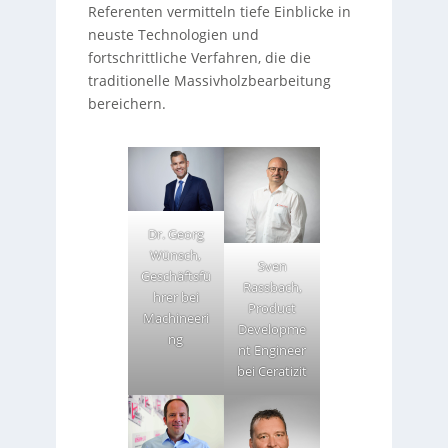
Referenten vermitteln tiefe Einblicke in
neuste Technologien und
fortschrittliche Verfahren, die die
traditionelle Massivholzbearbeitung
bereichern.
Dr. Georg
Wünsch,
Sven
Geschäftsfü
Rassbach,
hrer bei
Product
Machineeri
Developme
ng
nt Engineer
bei Ceratizit