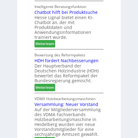
M
k
e
a
Intelligente Beratungsfunktion
t
r
Chatbot hilft bei Produktsuche
T
i
t
Hesse Lignal bietet einen KI-
e
o
e
Chatbot an, der mit
c
n
s
Produktdaten und
m
s
S
Anwendungsinformationen
e
w
y
trainiert wurde.
l
o
s
:
Weiterlesen
d
c
t
C
e
h
e
h
Bewertung des Reformpakets
t
e
m
HDH fordert Nachbesserungen
a
B
n
Der Hauptverband der
t
e
2
Deutschen Holzindustrie (HDH)
b
s
0
bewertet das Reformpaket der
o
u
2
Bundesregierung gemischt.
t
c
6
:
Weiterlesen
h
h
H
i
e
D
VDMA Holzbearbeitungsmaschinen
l
r
Versammlung: Neuer Vorstand
H
f
z
Auf der Mitgliederversammlung
f
t
a
des VDMA Fachverbands
o
b
h
Holzbearbeitungsmaschine in
r
e
l
Heidelberg wurden vier neue
d
i
e
Vorstandsmitglieder für eine
e
P
sechsjährige Amtszeit gewählt.
n
r
r