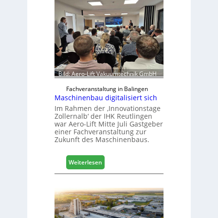
e
l
b
r
a
n
c
h
Bild: Aero-Lift Vakuumtechnik GmbH
e
e
Fachveranstaltung in Balingen
Maschinenbau digitalisiert sich
r
ö
Im Rahmen der ‚Innovationstage
Zollernalb‘ der IHK Reutlingen
r
war Aero-Lift Mitte Juli Gastgeber
t
einer Fachveranstaltung zur
e
Zukunft des Maschinenbaus.
r
t
:
Z
Weiterlesen
M
u
a
k
s
u
c
n
h
f
i
t