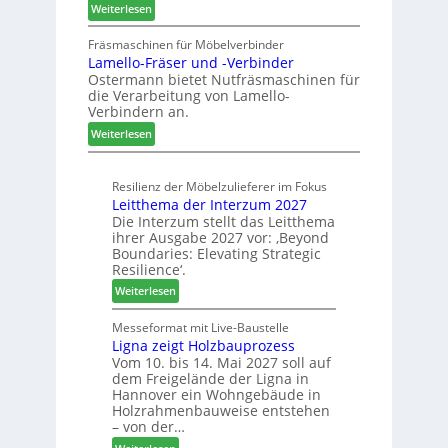
:
Weiterlesen
a
h
A
u
ö
u
Fräsmaschinen für Möbelverbinder
r
n
Lamello-Fräser und -Verbinder
s
a
e
Ostermann bietet Nutfräsmaschinen für
z
u
r
die Verarbeitung von Lamello-
e
m
Verbindern an.
i
-
:
c
Weiterlesen
S
L
h
o
a
n
r
Resilienz der Möbelzulieferer im Fokus
m
u
t
Leitthema der Interzum 2027
e
n
i
Die Interzum stellt das Leitthema
l
g
m
ihrer Ausgabe 2027 vor: ‚Beyond
l
e
e
Boundaries: Elevating Strategic
o
n
n
Resilience‘.
-
f
t
:
Weiterlesen
F
ü
L
r
r
e
Messeformat mit Live-Baustelle
ä
P
Ligna zeigt Holzbauprozess
i
s
l
Vom 10. bis 14. Mai 2027 soll auf
t
e
a
dem Freigelände der Ligna in
t
r
n
Hannover ein Wohngebäude in
h
u
t
Holzrahmenbauweise entstehen
e
n
a
– von der…
m
d
g
: