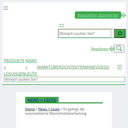
LinkedIn
Newsletter abonnieren
Search
LinkedIn
Newsletter
PRODUKTE
NEWS
+
+
MARKTÜBERSICHTEN
TERMINE
VIDEOS
LÖSUNGEN
LEUTE
Search
NEWS + LEUTE
Home
»
News + Leute
»
So gelingt die
automatisierte Massivholzbearbeitung