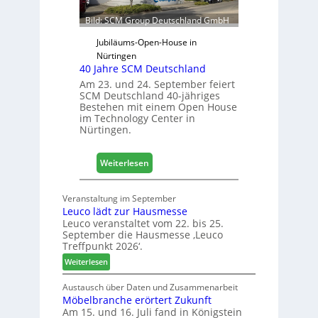
f
ü
Bild: SCM Group Deutschland GmbH
r
D
Jubiläums-Open-House in
a
Nürtingen
40 Jahre SCM Deutschland
c
h
Am 23. und 24. September feiert
SCM Deutschland 40-jähriges
+
Bestehen mit einem Open House
H
im Technology Center in
o
Nürtingen.
l
z
:
2
Weiterlesen
4
0
0
2
Veranstaltung im September
J
8
Leuco lädt zur Hausmesse
a
Leuco veranstaltet vom 22. bis 25.
h
September die Hausmesse ‚Leuco
r
Treffpunkt 2026‘.
e
:
Weiterlesen
S
L
C
e
Austausch über Daten und Zusammenarbeit
M
Möbelbranche erörtert Zukunft
u
D
Am 15. und 16. Juli fand in Königstein
c