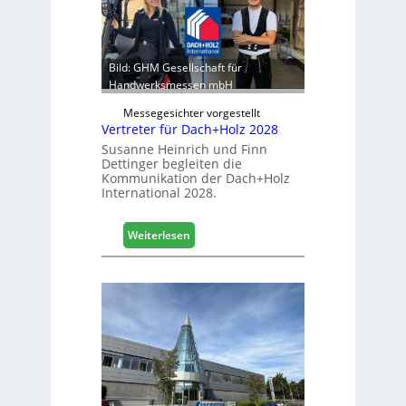
b
r
e
:
r
S
e
t
Bild: GHM Gesellschaft für
i
a
Handwerksmessen mbH
c
b
h
Messegesichter vorgestellt
i
Vertreter für Dach+Holz 2028
l
Susanne Heinrich und Finn
e
Dettinger begleiten die
s
Kommunikation der Dach+Holz
G
International 2028.
e
s
:
Weiterlesen
c
V
h
e
ä
r
f
t
t
r
s
e
j
t
a
e
h
r
r