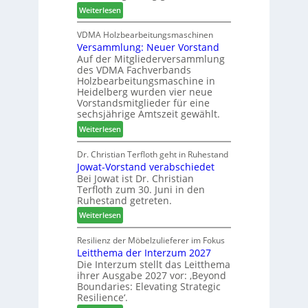
c
6
:
Weiterlesen
h
h
H
i
e
D
VDMA Holzbearbeitungsmaschinen
l
r
Versammlung: Neuer Vorstand
H
f
z
Auf der Mitgliederversammlung
f
t
a
des VDMA Fachverbands
o
b
h
Holzbearbeitungsmaschine in
r
e
l
Heidelberg wurden vier neue
d
i
e
Vorstandsmitglieder für eine
e
P
sechsjährige Amtszeit gewählt.
n
r
r
:
Weiterlesen
t
o
V
N
d
e
Dr. Christian Terfloth geht in Ruhestand
a
u
Jowat-Vorstand verabschiedet
r
c
k
Bei Jowat ist Dr. Christian
s
h
t
Terfloth zum 30. Juni in den
a
b
s
Ruhestand getreten.
m
e
u
:
m
Weiterlesen
s
c
J
l
s
h
o
u
Resilienz der Möbelzulieferer im Fokus
e
e
Leitthema der Interzum 2027
w
n
r
Die Interzum stellt das Leitthema
a
g
u
ihrer Ausgabe 2027 vor: ‚Beyond
t
:
n
Boundaries: Elevating Strategic
-
N
g
Resilience‘.
V
e
e