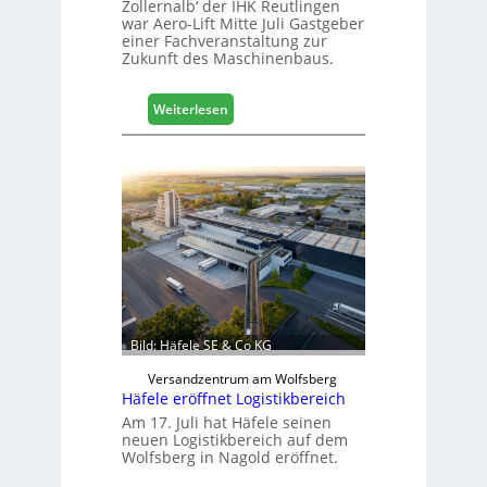
Zollernalb‘ der IHK Reutlingen
war Aero-Lift Mitte Juli Gastgeber
einer Fachveranstaltung zur
Zukunft des Maschinenbaus.
:
Weiterlesen
M
a
s
c
h
i
n
e
n
b
a
Bild: Häfele SE & Co KG
u
d
Versandzentrum am Wolfsberg
Häfele eröffnet Logistikbereich
i
g
Am 17. Juli hat Häfele seinen
neuen Logistikbereich auf dem
i
Wolfsberg in Nagold eröffnet.
t
a