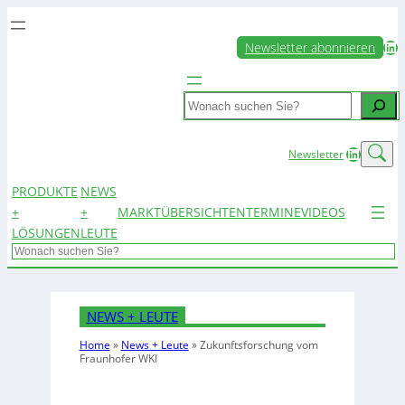
LinkedIn
Newsletter abonnieren
Search
LinkedIn
Newsletter
PRODUKTE
NEWS
+
+
MARKTÜBERSICHTEN
TERMINE
VIDEOS
LÖSUNGEN
LEUTE
Search
NEWS + LEUTE
Home
»
News + Leute
»
Zukunftsforschung vom
Fraunhofer WKI