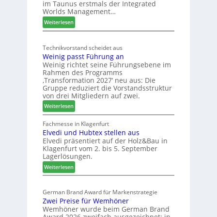
im Taunus erstmals der Integrated
e
o
Worlds Management…
u
l
:
ä
Weiterlesen
t
M
d
s
ö
t
c
Technikvorstand scheidet aus
b
z
h
Weinig passt Führung an
e
u
l
Weinig richtet seine Führungsebene im
l
r
a
Rahmen des Programms
b
H
n
‚Transformation 2027‘ neu aus: Die
r
a
d
Gruppe reduziert die Vorstandsstruktur
a
u
von drei Mitgliedern auf zwei.
n
s
:
Weiterlesen
c
m
W
h
e
e
Fachmesse in Klagenfurt
e
s
Elvedi und Hubtex stellen aus
i
e
s
Elvedi präsentiert auf der Holz&Bau in
n
r
e
Klagenfurt vom 2. bis 5. September
i
ö
Lagerlösungen.
g
r
:
p
Weiterlesen
t
E
a
e
l
s
r
German Brand Award für Markenstrategie
v
s
t
Zwei Preise für Wemhöner
e
t
Z
Wemhöner wurde beim German Brand
d
F
u
Award 2026 zweifach ausgezeichnet: in