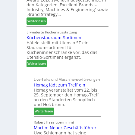
i
ü
k
den Kategorien ‚Excellent Brands –
u
h
u
Industry, Machines & Engineering‘ sowie
n
r
‚Brand Strategy…
n
d
u
f
:
Weiterlesen
H
n
t
Z
u
g
w
Erweiterte Küchenausstattung
b
a
Küchenstauraum-Sortiment
e
t
n
Häfele stellt mit Utensio ST ein
i
e
Stauraumsortiment für
P
x
Kücheninnenschränke vor, das das
r
s
Utensio-Sortiment ergänzt.
e
t
:
Weiterlesen
i
e
K
s
l
ü
e
l
Live-Talks und Maschinenvorführungen
c
f
e
Homag lädt zum Treff ein
h
ü
n
Homag veranstaltet vom 22. bis
e
r
a
25. September den Homag-Treff
n
W
u
an den Standorten Schopfloch
s
e
und Holzbronn.
s
t
m
:
Weiterlesen
a
h
H
u
ö
o
Robert Haas übernimmt
r
n
Martin: Neuer Geschäftsführer
m
a
e
Uwe Schiemann hat seine
a
u
r