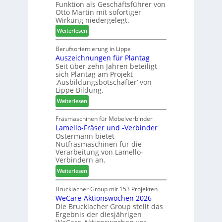
Funktion als Geschäftsführer von
g
m
Otto Martin mit sofortiger
l
-
Wirkung niedergelegt.
ä
S
:
Weiterlesen
d
o
M
t
r
a
Berufsorientierung in Lippe
z
t
Auszeichnungen für Plantag
r
u
i
Seit über zehn Jahren beteiligt
t
m
m
sich Plantag am Projekt
i
T
e
‚Ausbildungsbotschafter‘ von
n
r
n
Lippe Bildung.
:
e
t
:
Weiterlesen
N
f
A
e
f
u
Fräsmaschinen für Möbelverbinder
u
e
Lamello-Fräser und -Verbinder
s
e
i
Ostermann bietet
z
r
n
Nutfräsmaschinen für die
e
G
Verarbeitung von Lamello-
i
e
Verbindern an.
c
s
:
Weiterlesen
h
c
L
n
h
a
Brucklacher Group mit 153 Projekten
u
ä
WeCare-Aktionswochen 2026
m
n
f
Die Brucklacher Group stellt das
e
g
t
Ergebnis der diesjährigen
l
e
s