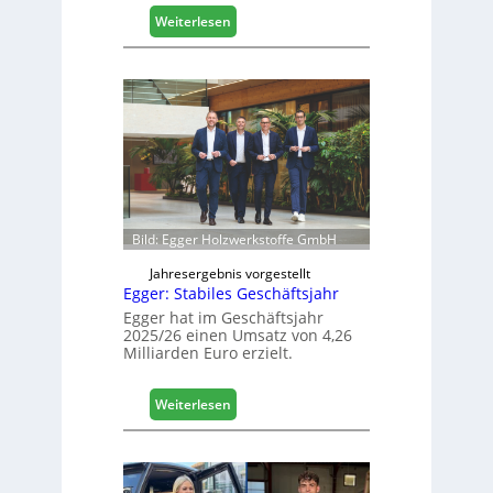
l
:
Weiterlesen
i
H
s
ä
i
f
e
e
r
l
t
e
s
e
i
r
c
ö
h
f
Bild: Egger Holzwerkstoffe GmbH
f
n
Jahresergebnis vorgestellt
Egger: Stabiles Geschäftsjahr
e
t
Egger hat im Geschäftsjahr
2025/26 einen Umsatz von 4,26
L
Milliarden Euro erzielt.
o
g
i
:
Weiterlesen
s
E
t
g
i
g
k
e