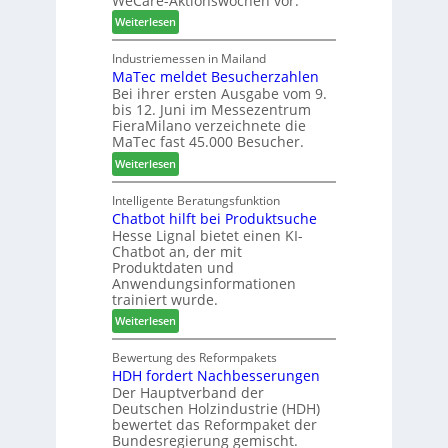
WeCare-Aktionswochen vor.
l
n
f
:
o
Weiterlesen
f
ü
W
-
ü
h
e
F
Industriemessen in Mailand
r
r
MaTec meldet Besucherzahlen
C
r
P
e
Bei ihrer ersten Ausgabe vom 9.
a
ä
l
r
bis 12. Juni im Messezentrum
r
s
a
FieraMilano verzeichnete die
e
e
n
MaTec fast 45.000 Besucher.
-
r
t
:
Weiterlesen
A
u
a
M
k
n
g
a
Intelligente Beratungsfunktion
t
d
Chatbot hilft bei Produktsuche
T
i
-
Hesse Lignal bietet einen KI-
e
o
V
Chatbot an, der mit
c
n
e
Produktdaten und
m
s
r
Anwendungsinformationen
e
w
b
trainiert wurde.
l
o
i
:
Weiterlesen
d
c
n
C
e
h
d
h
Bewertung des Reformpakets
t
e
e
HDH fordert Nachbesserungen
a
B
n
r
Der Hauptverband der
t
e
2
Deutschen Holzindustrie (HDH)
b
s
0
bewertet das Reformpaket der
o
u
2
Bundesregierung gemischt.
t