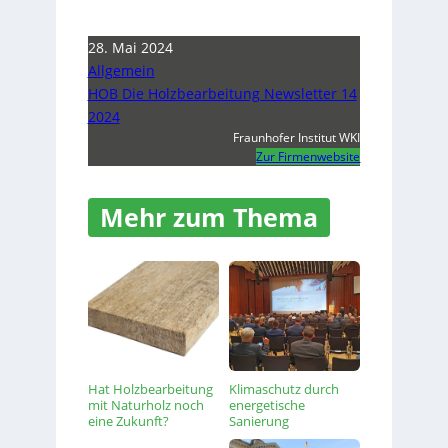
28. Mai 2024
Allgemein
HOB Die Holzbearbeitung Newsletter 14
2024
Fraunhofer Institut WKI
Zur Firmenwebsite
Mehr zum Thema
Hat Holzbearbeitung
Klimaschutz durch
mit Naturholz noch
energetische
eine Zukunft?
Sanierung