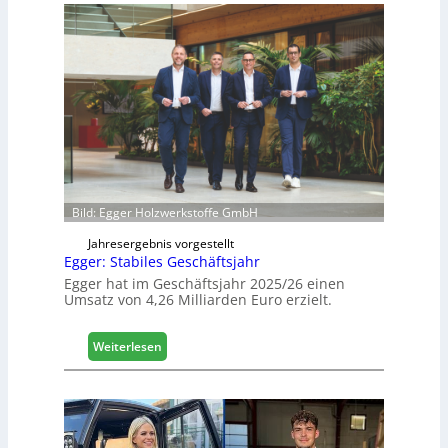
s
f
i
e
c
l
h
e
e
r
ö
f
f
n
e
Bild: Egger Holzwerkstoffe GmbH
t
L
Jahresergebnis vorgestellt
o
Egger: Stabiles Geschäftsjahr
g
Egger hat im Geschäftsjahr 2025/26 einen
i
Umsatz von 4,26 Milliarden Euro erzielt.
s
t
:
Weiterlesen
i
E
k
g
b
g
e
e
r
r
e