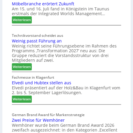
C
Möbelbranche erörtert Zukunft
u
M
Am 15. und 16. Juli fand in Königstein im Taunus
c
D
erstmals der Integrated Worlds Management…
o
e
l
:
Weiterlesen
u
ä
M
t
d
ö
s
t
Technikvorstand scheidet aus
b
Weinig passt Führung an
z
c
e
Weinig richtet seine Führungsebene im Rahmen des
u
l
h
Programms ‚Transformation 2027‘ neu aus: Die
r
b
l
Gruppe reduziert die Vorstandsstruktur von drei
H
r
a
Mitgliedern auf zwei.
a
a
n
:
Weiterlesen
u
n
d
W
s
c
e
Fachmesse in Klagenfurt
m
h
Elvedi und Hubtex stellen aus
i
e
e
Elvedi präsentiert auf der Holz&Bau in Klagenfurt vom
n
s
e
2. bis 5. September Lagerlösungen.
i
s
r
g
:
Weiterlesen
e
ö
p
E
r
a
l
t
s
German Brand Award für Markenstrategie
v
e
Zwei Preise für Wemhöner
s
e
r
Wemhöner wurde beim German Brand Award 2026
t
d
t
zweifach ausgezeichnet: in den Kategorien ‚Excellent
F
i
Z