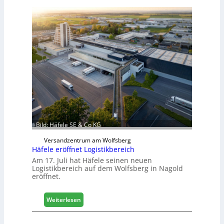
s
c
h
i
n
e
n
b
a
u
d
i
g
Bild: Häfele SE & Co KG
i
Versandzentrum am Wolfsberg
t
Häfele eröffnet Logistikbereich
a
Am 17. Juli hat Häfele seinen neuen
l
Logistikbereich auf dem Wolfsberg in Nagold
i
eröffnet.
s
i
e
:
Weiterlesen
r
H
t
ä