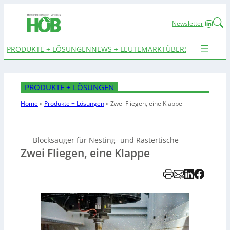
Linked
Newsletter
PRODUKTE + LÖSUNGEN
NEWS + LEUTE
MARKTÜBERSICHTEN
TER
PRODUKTE + LÖSUNGEN
Home
»
Produkte + Lösungen
»
Zwei Fliegen, eine Klappe
Blocksauger für Nesting- und Rastertische
Zwei Fliegen, eine Klappe