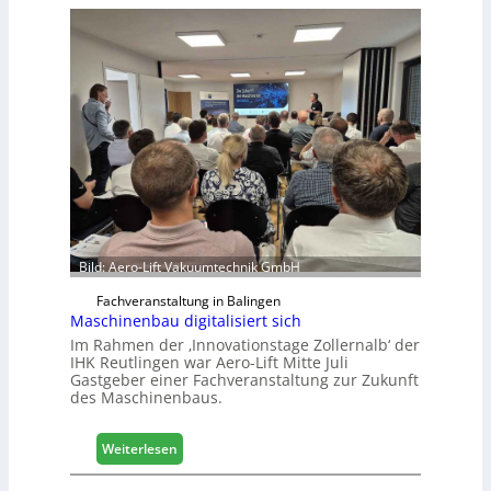
Bild: Aero-Lift Vakuumtechnik GmbH
Fachveranstaltung in Balingen
Maschinenbau digitalisiert sich
Im Rahmen der ‚Innovationstage Zollernalb‘ der
IHK Reutlingen war Aero-Lift Mitte Juli
Gastgeber einer Fachveranstaltung zur Zukunft
des Maschinenbaus.
:
Weiterlesen
M
a