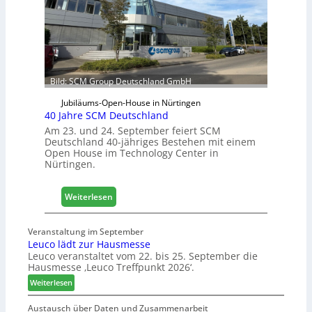
f
ü
r
D
a
c
Bild: SCM Group Deutschland GmbH
h
Jubiläums-Open-House in Nürtingen
+
40 Jahre SCM Deutschland
H
Am 23. und 24. September feiert SCM
o
Deutschland 40-jähriges Bestehen mit einem
l
Open House im Technology Center in
z
Nürtingen.
2
0
:
Weiterlesen
2
4
8
0
Veranstaltung im September
J
Leuco lädt zur Hausmesse
a
Leuco veranstaltet vom 22. bis 25. September die
h
Hausmesse ‚Leuco Treffpunkt 2026‘.
r
:
Weiterlesen
e
L
S
e
Austausch über Daten und Zusammenarbeit