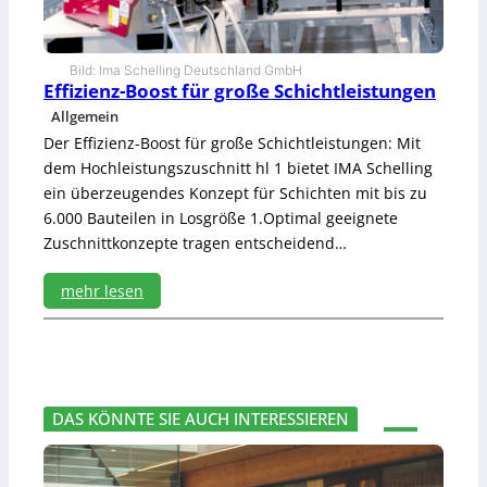
m
a
r
s
Bild: Ima Schelling Deutschland GmbH
Effizienz-Boost für große Schichtleistungen
c
h
Allgemein
–
Der Effizienz-Boost für große Schichtleistungen: Mit
a
dem Hochleistungszuschnitt hl 1 bietet IMA Schelling
b
ein überzeugendes Konzept für Schichten mit bis zu
e
r
6.000 Bauteilen in Losgröße 1.Optimal geeignete
z
Zuschnittkonzepte tragen entscheidend…
u
l
mehr lesen
a
n
:
g
E
s
ff
a
i
m
z
DAS KÖNNTE SIE AUCH INTERESSIEREN
i
e
n
z