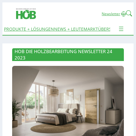
Linked
Newsletter
PRODUKTE + LÖSUNGEN
NEWS + LEUTE
MARKTÜBERSICHTEN
TER
HOB DIE HOLZBEARBEITUNG NEWSLETTER 24
2023