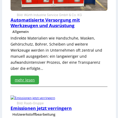
f
u
r
Bild: Würth Industrie Service GmbH & Co. KG
n
Automatisierte Versorgung mit
i
Werkzeugen und Ausrüstung
e
Allgemein
r
e
Indirekte Materialien wie Handschuhe, Masken,
f
Gehörschutz, Bohrer, Scheiben und weitere
ü
Werkzeuge werden in Unternehmen oft zentral und
r
manuell ausgegeben: ein langwieriger und
i
aufwandsintensiver Prozess, der eine Transparenz
n
d
über die erfolgte…
i
v
mehr lesen
i
:
d
A
u
u
e
t
l
Bild: Raab-Gruppe
o
Emissionen jetzt verringern
l
m
e
Holzwerkstoffbearbeitung
a
T