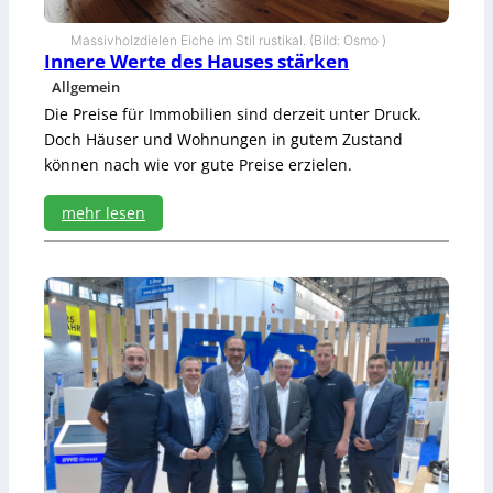
e
n
Massivholzdielen Eiche im Stil rustikal. (Bild: Osmo )
k
Innere Werte des Hauses stärken
o
Allgemein
l
Die Preise für Immobilien sind derzeit unter Druck.
l
Doch Häuser und Wohnungen in gutem Zustand
e
k
können nach wie vor gute Preise erzielen.
t
i
mehr lesen
o
:
n
I
n
n
e
r
e
W
e
r
t
e
d