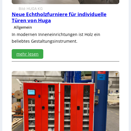
Bild: HUGA KG
Neue Echtholzfurniere für individuelle
Türen von Huga
Allgemein
In modernen Inneneinrichtungen ist Holz ein
beliebtes Gestaltungsinstrument.
mehr lesen
:
N
e
u
e
E
c
h
t
h
o
l
z