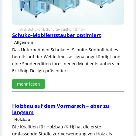
e
D
i
g
i
Bild: Schuko H. Schulte-Südhoff GmbH
t
Schuko-Mobilentstauber optimiert
a
Allgemein
l
Das Unternehmen Schuko H. Schulte-Südhoff hat es
s
t
bereits auf der Weltleitmesse Ligna angekündigt und
r
eine Sonderedition ihres neuen Mobilentstaubers im
a
Erlkönig-Design präsentiert.
t
e
mehr lesen
g
i
:
e
S
c
Holzbau auf dem Vormarsch – aber zu
h
langsam
u
Holzbau
k
o
Die Koalition für Holzbau (KfH) hat die erste
-
umfassende Studie zur Verwendung von Holz als