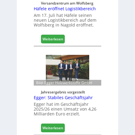
Versandzentrum am Wolfsberg
b
Häfele eröffnet Logistikbereich
a
Am 17. Juli hat Häfele seinen
u
neuen Logistikbereich auf dem
d
Wolfsberg in Nagold eröffnet.
i
g
i
:
Weiterlesen
t
H
a
ä
l
f
i
e
s
l
i
e
e
e
Bild: Egger Holzwerkstoffe GmbH
r
r
t
ö
Jahresergebnis vorgestellt
s
f
Egger: Stabiles Geschäftsjahr
i
f
Egger hat im Geschäftsjahr
c
n
2025/26 einen Umsatz von 4,26
h
e
Milliarden Euro erzielt.
t
L
:
Weiterlesen
o
E