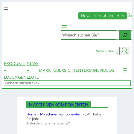
LinkedIn
Newsletter abonnieren
Search
LinkedIn
Newsletter
PRODUKTE
NEWS
+
+
MARKTÜBERSICHTEN
TERMINE
VIDEOS
LÖSUNGEN
LEUTE
Search
MASCHINENKOMPONENTEN
Home
»
Maschinenkomponenten
»
„Wir haben
für jede
Anforderung eine Lösung“