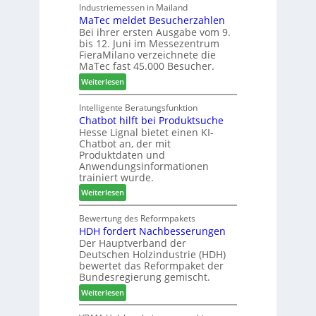
e
F
Industriemessen in Mailand
r
r
MaTec meldet Besucherzahlen
C
r
P
e
Bei ihrer ersten Ausgabe vom 9.
a
ä
l
r
bis 12. Juni im Messezentrum
r
s
a
FieraMilano verzeichnete die
e
e
n
MaTec fast 45.000 Besucher.
-
r
t
:
Weiterlesen
A
u
a
M
k
n
g
a
Intelligente Beratungsfunktion
t
d
Chatbot hilft bei Produktsuche
T
i
-
Hesse Lignal bietet einen KI-
e
o
V
Chatbot an, der mit
c
n
e
Produktdaten und
m
s
r
Anwendungsinformationen
e
w
b
trainiert wurde.
l
o
i
:
Weiterlesen
d
c
n
C
e
h
d
h
Bewertung des Reformpakets
t
e
e
HDH fordert Nachbesserungen
a
B
n
r
Der Hauptverband der
t
e
2
Deutschen Holzindustrie (HDH)
b
s
0
bewertet das Reformpaket der
o
u
2
Bundesregierung gemischt.
t
c
6
:
Weiterlesen
h
h
H
i
e