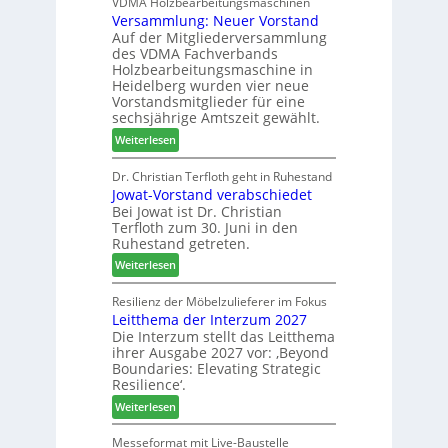
D
VDMA Holzbearbeitungsmaschinen
l
r
Versammlung: Neuer Vorstand
H
f
z
Auf der Mitgliederversammlung
f
t
a
des VDMA Fachverbands
o
b
h
Holzbearbeitungsmaschine in
r
e
l
Heidelberg wurden vier neue
d
i
e
Vorstandsmitglieder für eine
e
P
sechsjährige Amtszeit gewählt.
n
r
r
:
Weiterlesen
t
o
V
N
d
e
Dr. Christian Terfloth geht in Ruhestand
a
u
Jowat-Vorstand verabschiedet
r
c
k
Bei Jowat ist Dr. Christian
s
h
t
Terfloth zum 30. Juni in den
a
b
s
Ruhestand getreten.
m
e
u
:
m
Weiterlesen
s
c
J
l
s
h
o
u
Resilienz der Möbelzulieferer im Fokus
e
e
Leitthema der Interzum 2027
w
n
r
Die Interzum stellt das Leitthema
a
g
u
ihrer Ausgabe 2027 vor: ‚Beyond
t
:
n
Boundaries: Elevating Strategic
-
N
g
Resilience‘.
V
e
e
:
Weiterlesen
o
u
n
L
r
e
e
Messeformat mit Live-Baustelle
s
r