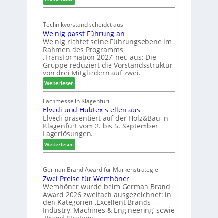
M
d
s
ö
t
c
Technikvorstand scheidet aus
b
z
h
Weinig passt Führung an
e
u
l
Weinig richtet seine Führungsebene im
l
r
a
Rahmen des Programms
b
H
n
‚Transformation 2027‘ neu aus: Die
r
a
d
Gruppe reduziert die Vorstandsstruktur
a
u
von drei Mitgliedern auf zwei.
n
s
:
Weiterlesen
c
m
W
h
e
e
Fachmesse in Klagenfurt
e
s
Elvedi und Hubtex stellen aus
i
e
s
Elvedi präsentiert auf der Holz&Bau in
n
r
e
Klagenfurt vom 2. bis 5. September
i
ö
Lagerlösungen.
g
r
:
p
Weiterlesen
t
E
a
e
l
s
r
German Brand Award für Markenstrategie
v
s
t
Zwei Preise für Wemhöner
e
t
Z
Wemhöner wurde beim German Brand
d
F
u
Award 2026 zweifach ausgezeichnet: in
i
ü
k
den Kategorien ‚Excellent Brands –
u
h
u
Industry, Machines & Engineering‘ sowie
n
r
‚Brand Strategy…
n