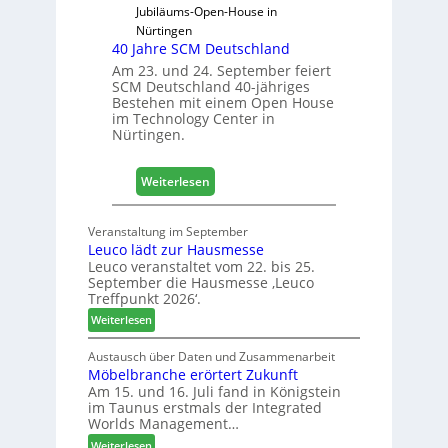
a
Jubiläums-Open-House in
f
h
Nürtingen
ü
r
40 Jahre SCM Deutschland
r
Am 23. und 24. September feiert
D
SCM Deutschland 40-jähriges
a
Bestehen mit einem Open House
c
im Technology Center in
h
Nürtingen.
+
H
:
Weiterlesen
o
4
l
0
z
Veranstaltung im September
J
2
Leuco lädt zur Hausmesse
a
0
Leuco veranstaltet vom 22. bis 25.
h
2
September die Hausmesse ‚Leuco
r
Treffpunkt 2026‘.
8
e
:
Weiterlesen
S
L
C
e
Austausch über Daten und Zusammenarbeit
M
Möbelbranche erörtert Zukunft
u
D
Am 15. und 16. Juli fand in Königstein
c
im Taunus erstmals der Integrated
e
o
Worlds Management…
u
l
:
ä
Weiterlesen
t