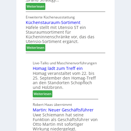
d
u
f
:
Weiterlesen
H
n
t
Z
u
g
w
Erweiterte Küchenausstattung
b
a
Küchenstauraum-Sortiment
e
t
n
Häfele stellt mit Utensio ST ein
i
e
Stauraumsortiment für
P
x
Kücheninnenschränke vor, das das
r
s
Utensio-Sortiment ergänzt.
e
t
:
Weiterlesen
i
e
K
s
l
ü
e
l
Live-Talks und Maschinenvorführungen
c
f
e
Homag lädt zum Treff ein
h
ü
n
Homag veranstaltet vom 22. bis
e
r
a
25. September den Homag-Treff
n
W
u
an den Standorten Schopfloch
s
e
und Holzbronn.
s
t
m
:
Weiterlesen
a
h
H
u
ö
o
Robert Haas übernimmt
r
n
Martin: Neuer Geschäftsführer
m
a
e
Uwe Schiemann hat seine
a
u
r
Funktion als Geschäftsführer von
g
m
Otto Martin mit sofortiger
l
-
Wirkung niedergelegt.
ä