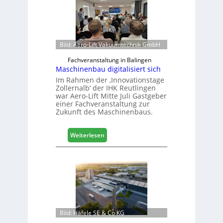
Bild: Aero-Lift Vakuumtechnik GmbH
Fachveranstaltung in Balingen
Maschinenbau digitalisiert sich
Im Rahmen der ‚Innovationstage
Zollernalb‘ der IHK Reutlingen
war Aero-Lift Mitte Juli Gastgeber
einer Fachveranstaltung zur
Zukunft des Maschinenbaus.
:
Weiterlesen
M
a
s
c
h
i
n
e
Bild: Häfele SE & Co KG
n