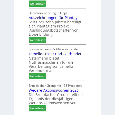
S
:
Weiterlesen
d
o
M
t
r
a
Berufsorientierung in Lippe
z
t
Auszeichnungen für Plantag
r
u
i
Seit über zehn Jahren beteiligt
t
m
m
sich Plantag am Projekt
i
T
e
‚Ausbildungsbotschafter‘ von
n
r
n
Lippe Bildung.
:
e
t
:
Weiterlesen
N
f
A
e
f
u
Fräsmaschinen für Möbelverbinder
u
e
Lamello-Fräser und -Verbinder
s
e
i
Ostermann bietet
z
r
n
Nutfräsmaschinen für die
e
G
Verarbeitung von Lamello-
i
e
Verbindern an.
c
s
:
Weiterlesen
h
c
L
n
h
a
Brucklacher Group mit 153 Projekten
u
ä
WeCare-Aktionswochen 2026
m
n
f
Die Brucklacher Group stellt das
e
g
t
Ergebnis der diesjährigen
l
e
s
WeCare-Aktionswochen vor.
l
n
f
:
o
Weiterlesen
f
ü
W
-
ü
h