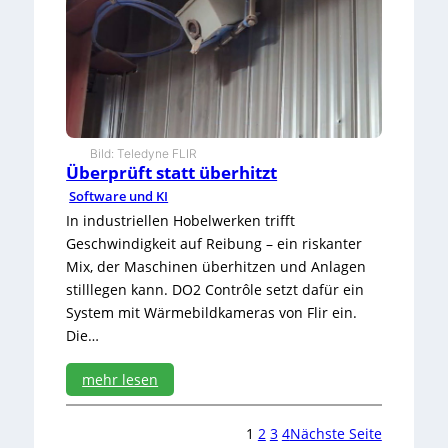
e
n
d
g
e
s
c
h
Bild: Teledyne FLIR
ü
Überprüft statt überhitzt
t
z
Software und KI
t
In industriellen Hobelwerken trifft
v
Geschwindigkeit auf Reibung – ein riskanter
o
Mix, der Maschinen überhitzen und Anlagen
r
stilllegen kann. DO2 Contrôle setzt dafür ein
C
y
System mit Wärmebildkameras von Flir ein.
b
Die…
e
r
mehr lesen
-
A
:
t
Ü
1
2
3
4
Nächste Seite
t
b