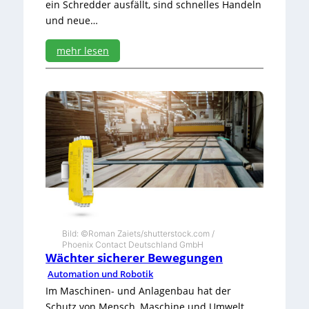
ein Schredder ausfällt, sind schnelles Handeln
und neue…
mehr lesen
:
S
c
h
n
e
l
l
e
H
i
l
f
Bild: ©Roman Zaiets/shutterstock.com /
e
Phoenix Contact Deutschland GmbH
i
Wächter sicherer Bewegungen
m
Automation und Robotik
B
Im Maschinen- und Anlagenbau hat der
i
o
Schutz von Mensch, Maschine und Umwelt