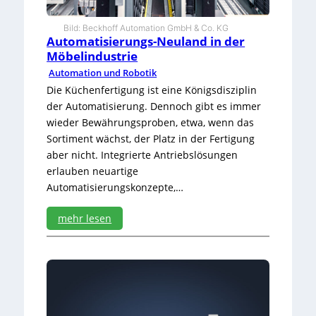
n
s
Bild: Beckhoff Automation GmbH & Co. KG
a
Automatisierungs-Neuland in der
n
Möbelindustrie
f
Automation und Robotik
t
Die Küchenfertigung ist eine Königsdisziplin
e
der Automatisierung. Dennoch gibt es immer
r
S
wieder Bewährungsproben, etwa, wenn das
t
Sortiment wächst, der Platz in der Fertigung
a
aber nicht. Integrierte Antriebslösungen
r
erlauben neuartige
t
Automatisierungskonzepte,…
mehr lesen
:
A
u
t
o
m