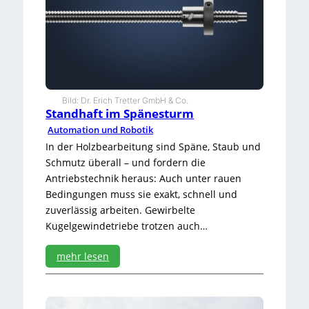
a
t
i
s
i
e
r
u
Bild: Dr. Erich Tretter GmbH & Co.
n
Standhaft im Spänesturm
g
Automation und Robotik
s
-
In der Holzbearbeitung sind Späne, Staub und
N
Schmutz überall – und fordern die
e
Antriebstechnik heraus: Auch unter rauen
u
Bedingungen muss sie exakt, schnell und
l
zuverlässig arbeiten. Gewirbelte
a
n
Kugelgewindetriebe trotzen auch…
d
i
mehr lesen
n
:
d
S
e
t
r