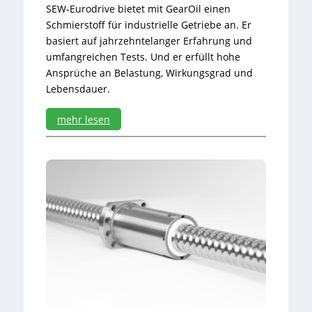
e
SEW-Eurodrive bietet mit GearOil einen
w
Schmierstoff für industrielle Getriebe an. Er
e
basiert auf jahrzehntelanger Erfahrung und
g
umfangreichen Tests. Und er erfüllt hohe
u
Ansprüche an Belastung, Wirkungsgrad und
n
g
Lebensdauer.
e
n
mehr lesen
:
H
o
h
e
A
n
s
p
r
ü
c
h
e