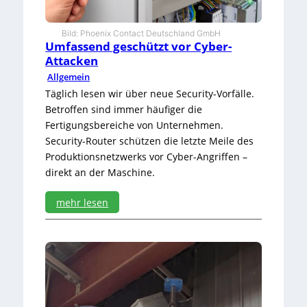
u
f
i
Bild: Phoenix Contact Deutschland GmbH
n
Umfassend geschützt vor Cyber-
s
Attacken
t
Allgemein
a
u
Täglich lesen wir über neue Security-Vorfälle.
b
Betroffen sind immer häufiger die
i
Fertigungsbereiche von Unternehmen.
g
Security-Router schützen die letzte Meile des
e
Produktionsnetzwerks vor Cyber-Angriffen –
r
U
direkt an der Maschine.
m
g
mehr lesen
e
:
b
U
u
m
n
f
g
a
s
s