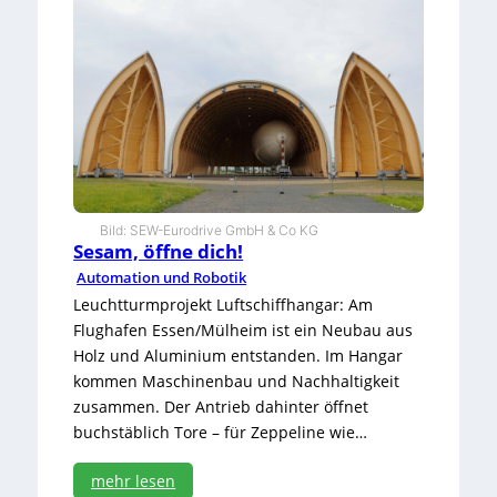
a
M
n
ö
d
b
h
e
a
l
f
i
t
n
i
d
m
u
S
s
p
t
Bild: SEW-Eurodrive GmbH & Co KG
ä
r
Sesam, öffne dich!
n
i
Automation und Robotik
e
e
s
Leuchtturmprojekt Luftschiffhangar: Am
t
Flughafen Essen/Mülheim ist ein Neubau aus
u
Holz und Aluminium entstanden. Im Hangar
r
kommen Maschinenbau und Nachhaltigkeit
m
zusammen. Der Antrieb dahinter öffnet
buchstäblich Tore – für Zeppeline wie…
mehr lesen