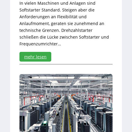
In vielen Maschinen und Anlagen sind
Softstarter Standard. Steigen aber die
Anforderungen an Flexibilität und
Anlaufmoment, geraten sie zunehmend an
technische Grenzen. Drehzahlstarter
schließen die Lücke zwischen Softstarter und
Frequenzumrichter…
mehr lesen
:
M
e
h
r
a
l
s
n
u
r
e
i