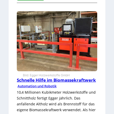
:
S
e
s
a
m
,
ö
f
f
n
e
d
i
c
h
Bild: Egger Holzwerkstoffe GmbH
Schnelle Hilfe im Biomassekraftwerk
!
Automation und Robotik
10,4 Millionen Kubikmeter Holzwerkstoffe und
Schnittholz fertigt Egger jährlich. Das
anfallende Altholz wird als Brennstoff für das
eigene Biomassekraftwerk verwendet. Als hier