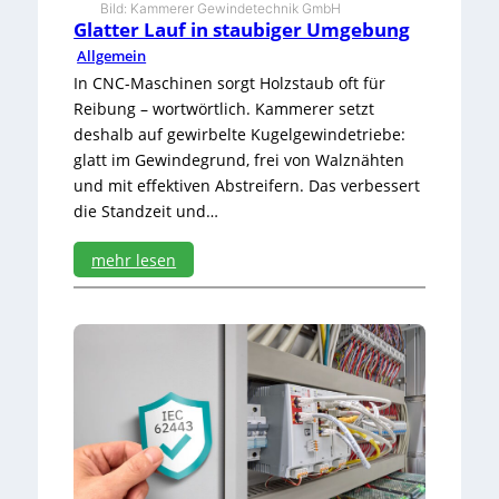
Bild: Kammerer Gewindetechnik GmbH
?
Glatter Lauf in staubiger Umgebung
G
Allgemein
e
t
In CNC-Maschinen sorgt Holzstaub oft für
r
Reibung – wortwörtlich. Kammerer setzt
i
deshalb auf gewirbelte Kugelgewindetriebe:
e
glatt im Gewindegrund, frei von Walznähten
b
und mit effektiven Abstreifern. Das verbessert
e
ö
die Standzeit und…
l
!
mehr lesen
:
G
l
a
t
t
e
r
L
a