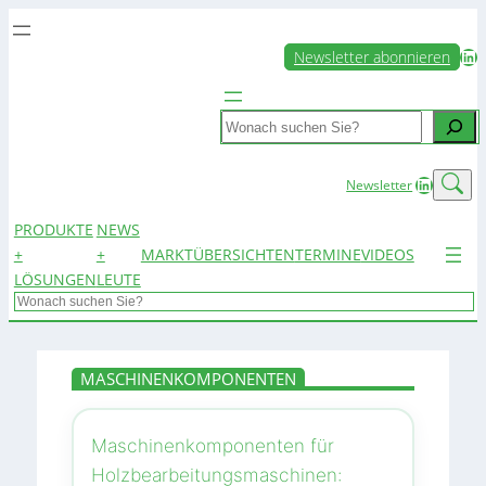
LinkedIn
Newsletter abonnieren
Search
LinkedIn
Newsletter
PRODUKTE
NEWS
+
+
MARKTÜBERSICHTEN
TERMINE
VIDEOS
LÖSUNGEN
LEUTE
Search
MASCHINENKOMPONENTEN
Maschinenkomponenten für
Holzbearbeitungsmaschinen: