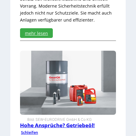
m
Vorrang. Moderne Sicherheitstechnik erfüllt
a
jedoch nicht nur Schutzziele. Sie macht auch
s
Anlagen verfügbarer und effizienter.
s
e
k
mehr lesen
r
:
a
W
f
ä
t
c
w
h
e
t
r
e
k
r
s
i
c
h
e
r
Bild: SEW-EURODRIVE GmbH & Co KG
e
Hohe Ansprüche? Getriebeöl!
r
Schleifen
B