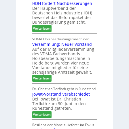
HDH fordert Nachbesserungen
a
B
n
r
Der Hauptverband der
t
e
2
Deutschen Holzindustrie (HDH)
b
s
0
bewertet das Reformpaket der
o
u
2
Bundesregierung gemischt.
t
c
6
:
Weiterlesen
h
h
H
i
e
D
VDMA Holzbearbeitungsmaschinen
l
r
Versammlung: Neuer Vorstand
H
f
z
Auf der Mitgliederversammlung
f
t
a
des VDMA Fachverbands
o
b
h
Holzbearbeitungsmaschine in
r
e
l
Heidelberg wurden vier neue
d
i
e
Vorstandsmitglieder für eine
e
P
sechsjährige Amtszeit gewählt.
n
r
r
:
Weiterlesen
t
o
V
N
d
e
Dr. Christian Terfloth geht in Ruhestand
a
u
Jowat-Vorstand verabschiedet
r
c
k
Bei Jowat ist Dr. Christian
s
h
t
Terfloth zum 30. Juni in den
a
b
s
Ruhestand getreten.
m
e
u
:
m
Weiterlesen
s
c
J
l
s
h
o
u
Resilienz der Möbelzulieferer im Fokus
e
e