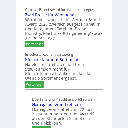
e
l
s
r
German Brand Award für Markenstrategie
v
s
t
Zwei Preise für Wemhöner
e
t
Z
Wemhöner wurde beim German Brand
d
F
u
Award 2026 zweifach ausgezeichnet: in
i
ü
k
den Kategorien ‚Excellent Brands –
u
h
u
Industry, Machines & Engineering‘ sowie
n
r
‚Brand Strategy…
n
d
u
f
:
Weiterlesen
H
n
t
Z
u
g
w
Erweiterte Küchenausstattung
b
a
Küchenstauraum-Sortiment
e
t
n
Häfele stellt mit Utensio ST ein
i
e
Stauraumsortiment für
P
x
Kücheninnenschränke vor, das das
r
s
Utensio-Sortiment ergänzt.
e
t
:
Weiterlesen
i
e
K
s
l
ü
e
l
Live-Talks und Maschinenvorführungen
c
f
e
Homag lädt zum Treff ein
h
ü
n
Homag veranstaltet vom 22. bis
e
r
a
25. September den Homag-Treff
n
W
u
an den Standorten Schopfloch
s
e
und Holzbronn.
s
t
m