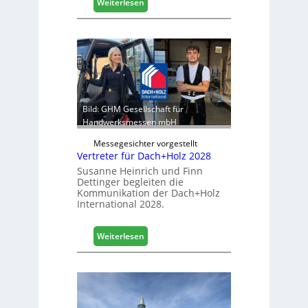
:
Weiterlesen
s
E
t
g
i
g
k
e
b
r
e
:
r
S
e
t
Bild: GHM Gesellschaft für
i
a
Handwerksmessen mbH
c
b
h
Messegesichter vorgestellt
i
Vertreter für Dach+Holz 2028
l
Susanne Heinrich und Finn
e
Dettinger begleiten die
s
Kommunikation der Dach+Holz
G
International 2028.
e
s
:
Weiterlesen
c
V
h
e
ä
r
f
t
t
r
s