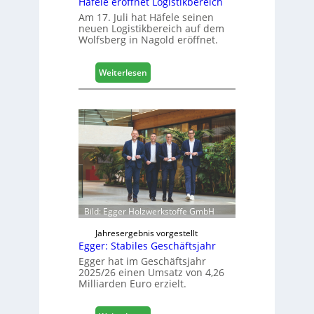
Häfele eröffnet Logistikbereich
i
g
Am 17. Juli hat Häfele seinen
neuen Logistikbereich auf dem
i
Wolfsberg in Nagold eröffnet.
t
a
l
:
Weiterlesen
i
H
s
ä
i
f
e
e
r
l
t
e
s
e
i
r
c
ö
h
f
Bild: Egger Holzwerkstoffe GmbH
f
n
Jahresergebnis vorgestellt
Egger: Stabiles Geschäftsjahr
e
t
Egger hat im Geschäftsjahr
2025/26 einen Umsatz von 4,26
L
Milliarden Euro erzielt.
o
g
i