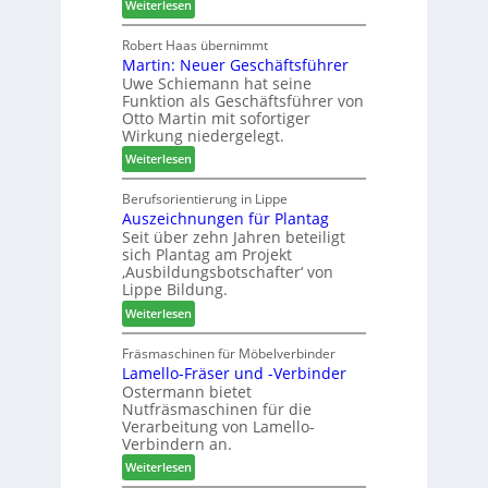
:
Weiterlesen
a
h
H
u
ö
o
Robert Haas übernimmt
r
n
Martin: Neuer Geschäftsführer
m
a
e
Uwe Schiemann hat seine
a
u
r
Funktion als Geschäftsführer von
g
m
Otto Martin mit sofortiger
l
-
Wirkung niedergelegt.
ä
S
:
Weiterlesen
d
o
M
t
r
a
Berufsorientierung in Lippe
z
t
Auszeichnungen für Plantag
r
u
i
Seit über zehn Jahren beteiligt
t
m
m
sich Plantag am Projekt
i
T
e
‚Ausbildungsbotschafter‘ von
n
r
n
Lippe Bildung.
:
e
t
:
Weiterlesen
N
f
A
e
f
u
Fräsmaschinen für Möbelverbinder
u
e
Lamello-Fräser und -Verbinder
s
e
i
Ostermann bietet
z
r
n
Nutfräsmaschinen für die
e
G
Verarbeitung von Lamello-
i
e
Verbindern an.
c
s
:
Weiterlesen
h
c
L