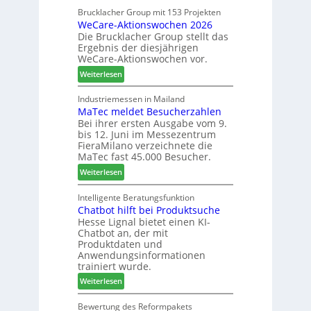
n
h
a
Brucklacher Group mit 153 Projekten
u
ä
WeCare-Aktionswochen 2026
m
n
f
Die Brucklacher Group stellt das
e
g
t
Ergebnis der diesjährigen
l
e
s
WeCare-Aktionswochen vor.
l
n
f
:
o
Weiterlesen
f
ü
W
-
ü
h
e
F
Industriemessen in Mailand
r
r
MaTec meldet Besucherzahlen
C
r
P
e
Bei ihrer ersten Ausgabe vom 9.
a
ä
l
r
bis 12. Juni im Messezentrum
r
s
a
FieraMilano verzeichnete die
e
e
n
MaTec fast 45.000 Besucher.
-
r
t
:
Weiterlesen
A
u
a
M
k
n
g
a
Intelligente Beratungsfunktion
t
d
Chatbot hilft bei Produktsuche
T
i
-
Hesse Lignal bietet einen KI-
e
o
V
Chatbot an, der mit
c
n
e
Produktdaten und
m
s
r
Anwendungsinformationen
e
w
b
trainiert wurde.
l
o
i
:
Weiterlesen
d
c
n
C
e
h
d
h
Bewertung des Reformpakets
t
e
e