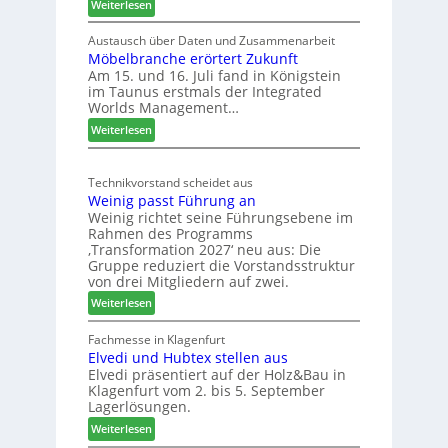
:
Weiterlesen
S
L
C
e
Austausch über Daten und Zusammenarbeit
M
Möbelbranche erörtert Zukunft
u
D
Am 15. und 16. Juli fand in Königstein
c
im Taunus erstmals der Integrated
e
o
Worlds Management…
u
l
:
ä
Weiterlesen
t
M
d
s
ö
t
c
Technikvorstand scheidet aus
b
z
h
Weinig passt Führung an
e
u
l
Weinig richtet seine Führungsebene im
l
r
a
Rahmen des Programms
b
H
n
‚Transformation 2027‘ neu aus: Die
r
a
d
Gruppe reduziert die Vorstandsstruktur
a
u
von drei Mitgliedern auf zwei.
n
s
:
Weiterlesen
c
m
W
h
e
e
Fachmesse in Klagenfurt
e
s
Elvedi und Hubtex stellen aus
i
e
s
Elvedi präsentiert auf der Holz&Bau in
n
r
e
Klagenfurt vom 2. bis 5. September
i
ö
Lagerlösungen.
g
r
:
p
Weiterlesen
t
E
a