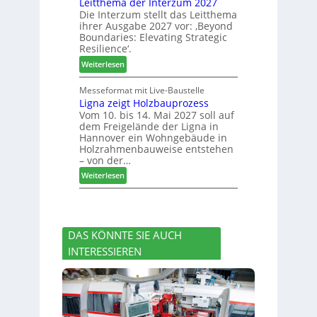
Leitthema der Interzum 2027
w
n
r
Die Interzum stellt das Leitthema
a
g
u
ihrer Ausgabe 2027 vor: ‚Beyond
t
:
n
Boundaries: Elevating Strategic
-
N
g
Resilience‘.
V
e
e
:
Weiterlesen
o
u
n
L
r
e
e
Messeformat mit Live-Baustelle
s
r
Ligna zeigt Holzbauprozess
i
t
V
Vom 10. bis 14. Mai 2027 soll auf
t
a
o
dem Freigelände der Ligna in
t
n
r
Hannover ein Wohngebäude in
h
d
s
Holzrahmenbauweise entstehen
e
v
t
– von der…
m
e
a
:
Weiterlesen
a
r
n
L
d
a
d
i
e
b
g
r
s
n
I
c
DAS KÖNNTE SIE AUCH
a
n
h
INTERESSIEREN
z
t
i
e
e
e
i
r
d
g
z
e
t
u
t
H