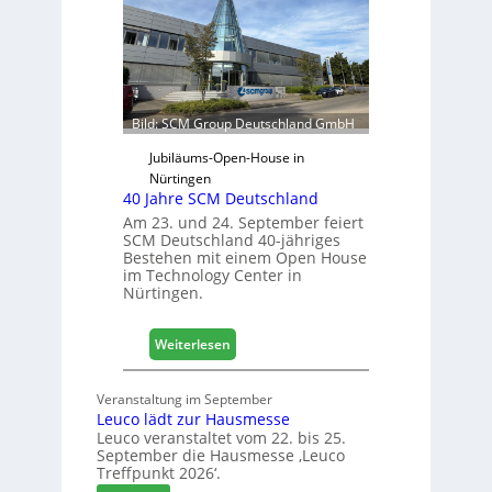
e
j
t
a
e
h
r
r
f
ü
Bild: SCM Group Deutschland GmbH
r
D
Jubiläums-Open-House in
a
Nürtingen
40 Jahre SCM Deutschland
c
h
Am 23. und 24. September feiert
SCM Deutschland 40-jähriges
+
Bestehen mit einem Open House
H
im Technology Center in
o
Nürtingen.
l
z
:
2
Weiterlesen
4
0
0
2
Veranstaltung im September
J
8
Leuco lädt zur Hausmesse
a
Leuco veranstaltet vom 22. bis 25.
h
September die Hausmesse ‚Leuco
r
Treffpunkt 2026‘.
e