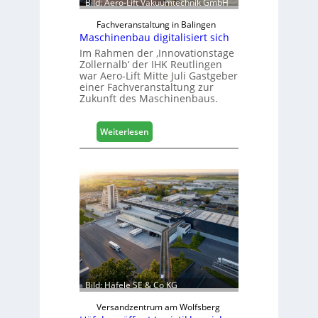
Bild: Aero-Lift Vakuumtechnik GmbH
Fachveranstaltung in Balingen
Maschinenbau digitalisiert sich
Im Rahmen der ‚Innovationstage
Zollernalb‘ der IHK Reutlingen
war Aero-Lift Mitte Juli Gastgeber
einer Fachveranstaltung zur
Zukunft des Maschinenbaus.
:
Weiterlesen
M
a
s
c
h
i
n
e
n
b
a
Bild: Häfele SE & Co KG
u
d
Versandzentrum am Wolfsberg