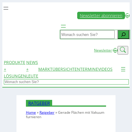
LinkedIn
Newsletter abonnieren
Search
LinkedIn
Newsletter
PRODUKTE
NEWS
+
+
MARKTÜBERSICHTEN
TERMINE
VIDEOS
LÖSUNGEN
LEUTE
Search
RATGEBER
Home
»
Ratgeber
»
Gerade Flächen mit Vakuum
furnieren