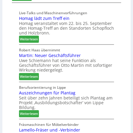
K
i
t
ü
s
e
Live-Talks und Maschinenvorführungen
c
e
l
Homag lädt zum Treff ein
h
f
l
Homag veranstaltet vom 22. bis 25. September
e
ü
e
den Homag-Treff an den Standorten Schopfloch
n
r
n
und Holzbronn.
s
W
a
:
Weiterlesen
t
e
u
H
a
m
s
o
Robert Haas übernimmt
u
h
Martin: Neuer Geschäftsführer
m
r
ö
Uwe Schiemann hat seine Funktion als
a
a
n
Geschäftsführer von Otto Martin mit sofortiger
g
u
e
Wirkung niedergelegt.
l
m
r
:
ä
Weiterlesen
-
M
d
S
a
t
Berufsorientierung in Lippe
o
Auszeichnungen für Plantag
r
z
r
Seit über zehn Jahren beteiligt sich Plantag am
t
u
t
Projekt ‚Ausbildungsbotschafter‘ von Lippe
i
m
i
Bildung.
n
T
m
:
:
Weiterlesen
r
e
A
N
e
n
u
e
Fräsmaschinen für Möbelverbinder
f
t
Lamello-Fräser und -Verbinder
s
u
f