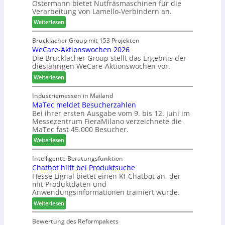
Ostermann bietet Nutfräsmaschinen für die
z
e
e
Verarbeitung von Lamello-Verbindern an.
e
r
i
i
G
n
:
Weiterlesen
c
e
L
h
s
a
Brucklacher Group mit 153 Projekten
n
c
WeCare-Aktionswochen 2026
m
u
Die Brucklacher Group stellt das Ergebnis der
h
e
diesjährigen WeCare-Aktionswochen vor.
n
ä
l
g
f
l
:
Weiterlesen
e
t
o
W
n
s
-
e
Industriemessen in Mailand
f
f
F
MaTec meldet Besucherzahlen
C
ü
ü
r
Bei ihrer ersten Ausgabe vom 9. bis 12. Juni im
a
Messezentrum FieraMilano verzeichnete die
r
h
ä
r
MaTec fast 45.000 Besucher.
P
r
s
e
l
e
e
:
-
Weiterlesen
a
r
r
M
A
n
u
a
k
Intelligente Beratungsfunktion
t
n
Chatbot hilft bei Produktsuche
T
t
a
Hesse Lignal bietet einen KI-Chatbot an, der
d
e
i
mit Produktdaten und
g
-
c
o
Anwendungsinformationen trainiert wurde.
V
m
n
e
:
e
Weiterlesen
s
r
C
l
w
b
h
d
Bewertung des Reformpakets
o