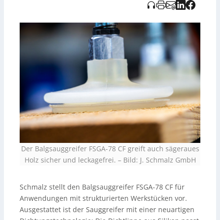
bestehenden Systemen unkompliziert austauschen.
Zudem wird erwähnt, dass die zugrunde liegende
Audioaufnahme KI-generiert ist und vom Tedor Verlag
stammt.
Der Balgsauggreifer FSGA-78 CF greift auch sägeraues
Holz sicher und leckagefrei.
–
Bild: J. Schmalz GmbH
Schmalz stellt den Balgsauggreifer FSGA-78 CF für
Anwendungen mit strukturierten Werkstücken vor.
Ausgestattet ist der Sauggreifer mit einer neuartigen