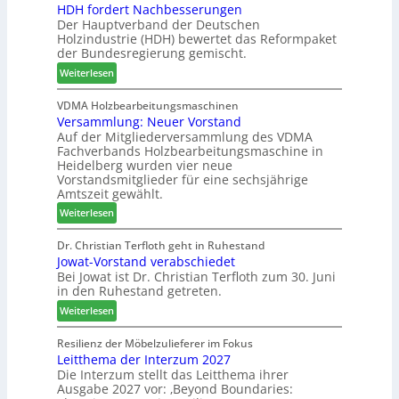
HDH fordert Nachbesserungen
i
a
e
c
Der Hauptverband der Deutschen
n
t
t
h
Holzindustrie (HDH) bewertet das Reformpaket
d
b
B
e
der Bundesregierung gemischt.
e
o
e
n
:
r
t
Weiterlesen
s
2
H
h
u
0
D
i
VDMA Holzbearbeitungsmaschinen
c
2
Versammlung: Neuer Vorstand
H
l
h
6
Auf der Mitgliederversammlung des VDMA
f
f
e
Fachverbands Holzbearbeitungsmaschine in
o
t
r
Heidelberg wurden vier neue
r
b
z
Vorstandsmitglieder für eine sechsjährige
d
e
a
Amtszeit gewählt.
e
i
h
:
Weiterlesen
r
P
l
V
t
r
e
e
Dr. Christian Terfloth geht in Ruhestand
N
o
n
Jowat-Vorstand verabschiedet
r
a
d
Bei Jowat ist Dr. Christian Terfloth zum 30. Juni
s
c
u
in den Ruhestand getreten.
a
h
k
m
:
Weiterlesen
b
t
m
J
e
s
l
o
Resilienz der Möbelzulieferer im Fokus
s
u
u
Leitthema der Interzum 2027
w
s
c
n
Die Interzum stellt das Leitthema ihrer
a
e
h
Ausgabe 2027 vor: ‚Beyond Boundaries:
g
t
r
e