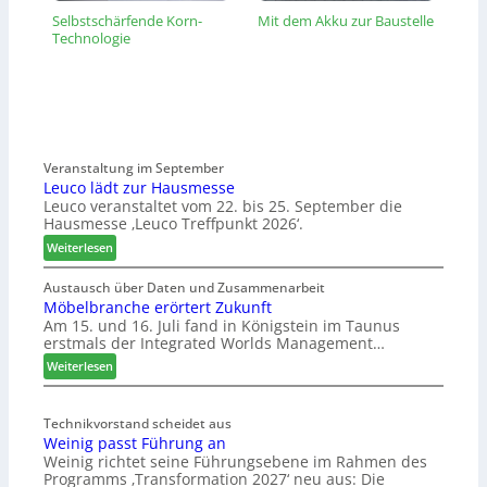
Selbstschärfende Korn-
Mit dem Akku zur Baustelle
Technologie
Veranstaltung im September
Leuco lädt zur Hausmesse
Leuco veranstaltet vom 22. bis 25. September die
Hausmesse ‚Leuco Treffpunkt 2026‘.
:
Weiterlesen
L
e
Austausch über Daten und Zusammenarbeit
Möbelbranche erörtert Zukunft
u
Am 15. und 16. Juli fand in Königstein im Taunus
c
erstmals der Integrated Worlds Management…
o
l
:
Weiterlesen
ä
M
d
ö
t
Technikvorstand scheidet aus
b
Weinig passt Führung an
z
e
Weinig richtet seine Führungsebene im Rahmen des
u
l
Programms ‚Transformation 2027‘ neu aus: Die
r
b