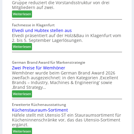
Gruppe reduziert die Vorstandsstruktur von drei
H
r
Mitgliedern auf zwei.
a
a
:
Weiterlesen
u
n
W
s
c
e
Fachmesse in Klagenfurt
m
h
Elvedi und Hubtex stellen aus
i
e
e
Elvedi präsentiert auf der Holz&Bau in Klagenfurt vom
n
s
e
2. bis 5. September Lagerlösungen.
i
s
r
g
:
Weiterlesen
e
ö
p
E
r
a
l
t
s
German Brand Award für Markenstrategie
v
e
Zwei Preise für Wemhöner
s
e
r
Wemhöner wurde beim German Brand Award 2026
t
d
t
zweifach ausgezeichnet: in den Kategorien ‚Excellent
F
i
Z
Brands – Industry, Machines & Engineering‘ sowie
ü
u
u
‚Brand Strategy…
h
n
k
:
Weiterlesen
r
d
u
Z
u
H
n
w
Erweiterte Küchenausstattung
n
u
f
Küchenstauraum-Sortiment
e
g
b
t
Häfele stellt mit Utensio ST ein Stauraumsortiment für
i
a
t
Kücheninnenschränke vor, das das Utensio-Sortiment
P
n
e
ergänzt.
r
x
:
e
Weiterlesen
s