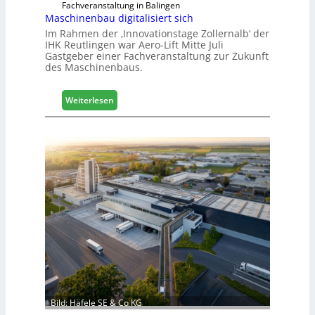
Fachveranstaltung in Balingen
t
Maschinenbau digitalisiert sich
e
Im Rahmen der ‚Innovationstage Zollernalb‘ der
r
IHK Reutlingen war Aero-Lift Mitte Juli
t
Gastgeber einer Fachveranstaltung zur Zukunft
Z
des Maschinenbaus.
u
k
:
Weiterlesen
u
M
n
a
f
s
t
c
h
i
n
e
n
b
a
u
d
i
g
Bild: Häfele SE & Co KG
i