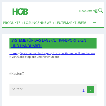
Linked
Newsletter
PRODUKTE + LÖSUNGEN
NEWS + LEUTE
MARKTÜBERSICHTEN
TER
SYSTEME FÜR DAS LAGERN, TRANSPORTIEREN
UND HANDHABEN
Home
»
Systeme für das Lagern, Transportieren und Handhaben
»
Von Gabelstaplern
und Platznutzern
((Kasten))
Seiten:
1
2