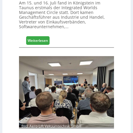
Am 15. und 16. Juli fand in Königstein im
s
Taunus erstmals der Integrated Worlds
s
Management Circle statt. Dort kamen
e
Geschäftsführer aus Industrie und Handel,
Vertreter von Einkaufsverbänden,
Softwareunternehmen,…
:
Weiterlesen
M
ö
b
e
l
b
r
a
n
c
h
e
e
r
ö
Bild: Aero-Lift Vakuumtechnik GmbH
r