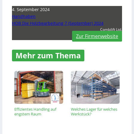
4. September 2024
Handhaben
HOB Die Holzbearbeitung 7 (September) 2024
Combilift Ltd.
Zur Firmenwebsite
Mehr zum Thema
Effizientes Handling auf
Welches Lager für welches
engstem Raum
Werkstück?