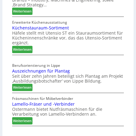
ü
u
ä
‚Brand Strategy…
h
n
f
:
Weiterlesen
r
d
t
Z
u
H
s
w
Erweiterte Küchenausstattung
n
u
j
Küchenstauraum-Sortiment
e
g
b
a
Häfele stellt mit Utensio ST ein Stauraumsortiment für
i
a
t
Kücheninnenschränke vor, das das Utensio-Sortiment
h
P
n
e
ergänzt.
r
r
x
:
e
Weiterlesen
s
K
i
t
ü
s
e
Berufsorientierung in Lippe
c
e
l
Auszeichnungen für Plantag
h
f
l
Seit über zehn Jahren beteiligt sich Plantag am Projekt
e
ü
e
‚Ausbildungsbotschafter‘ von Lippe Bildung.
n
r
n
:
s
Weiterlesen
W
a
A
t
e
u
u
a
Fräsmaschinen für Möbelverbinder
m
s
Lamello-Fräser und -Verbinder
s
u
h
Ostermann bietet Nutfräsmaschinen für die
z
r
ö
Verarbeitung von Lamello-Verbindern an.
e
a
n
i
u
e
:
Weiterlesen
c
m
r
L
h
-
a