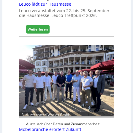
Leuco lädt zur Hausmesse
Leuco veranstaltet vom 22. bis 25. September
die Hausmesse ‚Leuco Treffpunkt 2026‘.
:
Weiterlesen
L
e
u
c
o
l
ä
d
t
z
u
r
H
a
u
Bild: Integrated Worlds GmbH
s
Austausch über Daten und Zusammenarbeit
m
Möbelbranche erörtert Zukunft
e