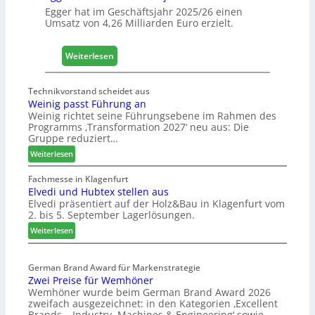
g
Egger hat im Geschäftsjahr 2025/26 einen
i
Umsatz von 4,26 Milliarden Euro erzielt.
s
t
:
Weiterlesen
i
E
k
g
b
Technikvorstand scheidet aus
g
e
Weinig passt Führung an
e
r
Weinig richtet seine Führungsebene im Rahmen des
r
e
Programms ‚Transformation 2027‘ neu aus: Die
:
Gruppe reduziert…
i
S
c
:
Weiterlesen
t
h
W
a
e
Fachmesse in Klagenfurt
b
Elvedi und Hubtex stellen aus
i
i
Elvedi präsentiert auf der Holz&Bau in Klagenfurt vom
n
2. bis 5. September Lagerlösungen.
l
i
e
g
:
Weiterlesen
p
s
E
a
l
G
s
German Brand Award für Markenstrategie
v
e
Zwei Preise für Wemhöner
s
e
s
Wemhöner wurde beim German Brand Award 2026
t
d
c
zweifach ausgezeichnet: in den Kategorien ‚Excellent
F
i
h
Brands – Industry, Machines & Engineering‘ sowie