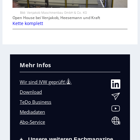
Bild: Venjakob Maschinenbau GmbH & Co. KG
Open House bei Venjakob, Heesemann und Kraft
Kette komplett
Mehr Infos
Wir sind IVW geprüft!
Download
TeDo Business
Mediadaten
Abo-Service
Unsere weiteren Fachmagazine
+