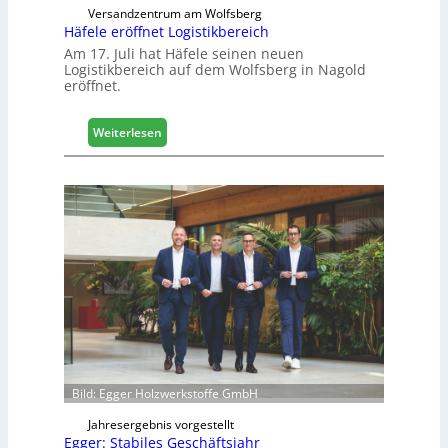
Versandzentrum am Wolfsberg
t
Häfele eröffnet Logistikbereich
a
Am 17. Juli hat Häfele seinen neuen
l
Logistikbereich auf dem Wolfsberg in Nagold
i
eröffnet.
s
i
e
:
Weiterlesen
r
H
t
ä
s
f
i
e
c
l
h
e
e
r
ö
f
f
n
e
Bild: Egger Holzwerkstoffe GmbH
t
L
Jahresergebnis vorgestellt
o
Egger: Stabiles Geschäftsjahr