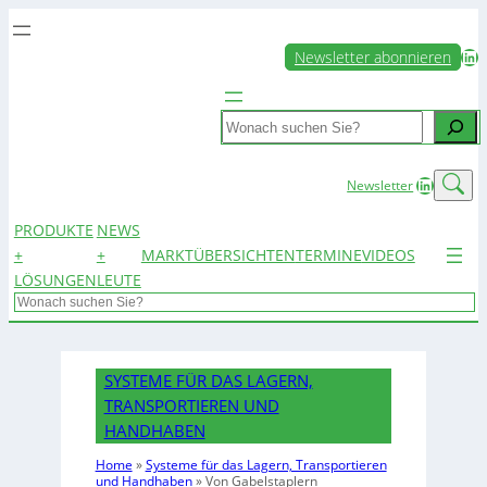
LinkedIn
Newsletter abonnieren
Search
LinkedIn
Newsletter
PRODUKTE
NEWS
+
+
MARKTÜBERSICHTEN
TERMINE
VIDEOS
LÖSUNGEN
LEUTE
Search
SYSTEME FÜR DAS LAGERN,
TRANSPORTIEREN UND
HANDHABEN
Home
»
Systeme für das Lagern, Transportieren
und Handhaben
»
Von Gabelstaplern