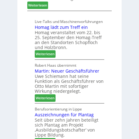
t
:
Weiterlesen
i
e
K
s
l
ü
e
l
Live-Talks und Maschinenvorführungen
c
f
e
Homag lädt zum Treff ein
h
ü
n
Homag veranstaltet vom 22. bis
e
r
a
25. September den Homag-Treff
n
W
u
an den Standorten Schopfloch
s
e
und Holzbronn.
s
t
m
:
Weiterlesen
a
h
H
u
ö
o
Robert Haas übernimmt
r
n
Martin: Neuer Geschäftsführer
m
a
e
Uwe Schiemann hat seine
a
u
r
Funktion als Geschäftsführer von
g
m
Otto Martin mit sofortiger
l
-
Wirkung niedergelegt.
ä
S
:
Weiterlesen
d
o
M
t
r
a
Berufsorientierung in Lippe
z
t
Auszeichnungen für Plantag
r
u
i
Seit über zehn Jahren beteiligt
t
m
m
sich Plantag am Projekt
i
T
e
‚Ausbildungsbotschafter‘ von
n
r
n
Lippe Bildung.
:
e
t