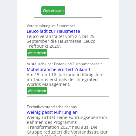
z
:
2
Weiterlesen
4
0
0
2
Veranstaltung im September
J
8
Leuco lädt zur Hausmesse
a
Leuco veranstaltet vom 22. bis 25.
h
September die Hausmesse ‚Leuco
r
Treffpunkt 2026‘.
e
:
Weiterlesen
S
L
C
e
Austausch über Daten und Zusammenarbeit
M
Möbelbranche erörtert Zukunft
u
D
Am 15. und 16. Juli fand in Königstein
c
im Taunus erstmals der Integrated
e
o
Worlds Management…
u
l
:
ä
Weiterlesen
t
M
d
s
ö
t
c
Technikvorstand scheidet aus
b
z
h
Weinig passt Führung an
e
u
l
Weinig richtet seine Führungsebene im
l
r
a
Rahmen des Programms
b
H
n
‚Transformation 2027‘ neu aus: Die
r
a
d
Gruppe reduziert die Vorstandsstruktur
a
u