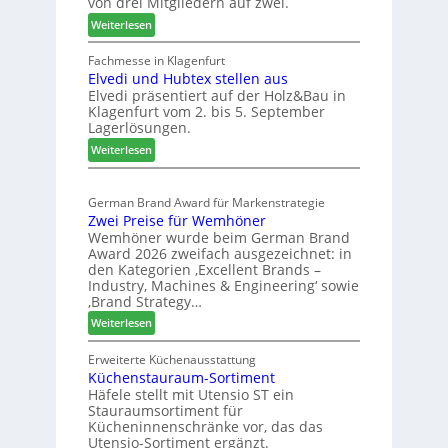
von drei Mitgliedern auf zwei.
n
s
:
Weiterlesen
c
m
W
h
e
e
Fachmesse in Klagenfurt
e
s
Elvedi und Hubtex stellen aus
i
e
s
Elvedi präsentiert auf der Holz&Bau in
n
r
e
Klagenfurt vom 2. bis 5. September
i
ö
Lagerlösungen.
g
r
:
p
Weiterlesen
t
E
a
e
l
s
r
German Brand Award für Markenstrategie
v
s
t
Zwei Preise für Wemhöner
e
t
Z
Wemhöner wurde beim German Brand
d
F
u
Award 2026 zweifach ausgezeichnet: in
i
ü
k
den Kategorien ‚Excellent Brands –
u
h
u
Industry, Machines & Engineering‘ sowie
n
r
‚Brand Strategy…
n
d
u
f
:
Weiterlesen
H
n
t
Z
u
g
w
Erweiterte Küchenausstattung
b
a
Küchenstauraum-Sortiment
e
t
n
Häfele stellt mit Utensio ST ein
i
e
Stauraumsortiment für
P
x
Kücheninnenschränke vor, das das
r
s
Utensio-Sortiment ergänzt.
e