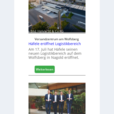
h
i
n
e
n
b
a
Bild: Häfele SE & Co KG
u
d
Versandzentrum am Wolfsberg
Häfele eröffnet Logistikbereich
i
g
Am 17. Juli hat Häfele seinen
neuen Logistikbereich auf dem
i
Wolfsberg in Nagold eröffnet.
t
a
l
:
Weiterlesen
i
H
s
ä
i
f
e
e
r
l
t
e
s
e
i
r
c
ö