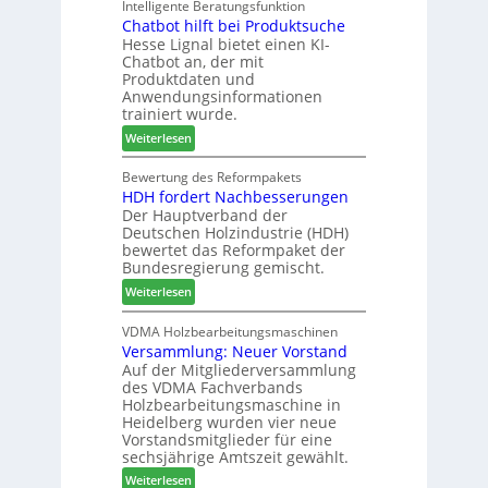
a
Intelligente Beratungsfunktion
t
d
Chatbot hilft bei Produktsuche
T
i
-
Hesse Lignal bietet einen KI-
e
o
V
Chatbot an, der mit
c
n
e
Produktdaten und
m
s
r
Anwendungsinformationen
e
w
b
trainiert wurde.
l
o
i
:
Weiterlesen
d
c
n
C
e
h
d
h
Bewertung des Reformpakets
t
e
e
HDH fordert Nachbesserungen
a
B
n
r
Der Hauptverband der
t
e
2
Deutschen Holzindustrie (HDH)
b
s
0
bewertet das Reformpaket der
o
u
2
Bundesregierung gemischt.
t
c
6
:
Weiterlesen
h
h
H
i
e
D
VDMA Holzbearbeitungsmaschinen
l
r
Versammlung: Neuer Vorstand
H
f
z
Auf der Mitgliederversammlung
f
t
a
des VDMA Fachverbands
o
b
h
Holzbearbeitungsmaschine in
r
e
l
Heidelberg wurden vier neue
d
i
e
Vorstandsmitglieder für eine
e
P
sechsjährige Amtszeit gewählt.
n
r
r
:
Weiterlesen
t