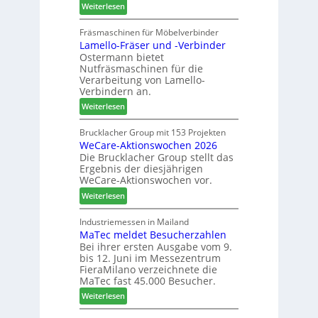
:
Weiterlesen
N
f
A
e
f
u
Fräsmaschinen für Möbelverbinder
u
e
Lamello-Fräser und -Verbinder
s
e
i
Ostermann bietet
z
r
n
Nutfräsmaschinen für die
e
G
Verarbeitung von Lamello-
i
e
Verbindern an.
c
s
:
Weiterlesen
h
c
L
n
h
a
Brucklacher Group mit 153 Projekten
u
ä
WeCare-Aktionswochen 2026
m
n
f
Die Brucklacher Group stellt das
e
g
t
Ergebnis der diesjährigen
l
e
s
WeCare-Aktionswochen vor.
l
n
f
:
o
Weiterlesen
f
ü
W
-
ü
h
e
F
Industriemessen in Mailand
r
r
MaTec meldet Besucherzahlen
C
r
P
e
Bei ihrer ersten Ausgabe vom 9.
a
ä
l
r
bis 12. Juni im Messezentrum
r
s
a
FieraMilano verzeichnete die
e
e
n
MaTec fast 45.000 Besucher.
-
r
t
:
Weiterlesen
A
u
a
M
k
n
g