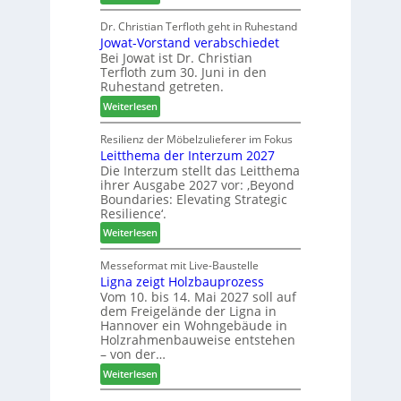
o
V
N
d
e
Dr. Christian Terfloth geht in Ruhestand
a
u
Jowat-Vorstand verabschiedet
r
c
k
Bei Jowat ist Dr. Christian
s
h
t
Terfloth zum 30. Juni in den
a
b
s
Ruhestand getreten.
m
e
u
:
m
Weiterlesen
s
c
J
l
s
h
o
u
Resilienz der Möbelzulieferer im Fokus
e
e
Leitthema der Interzum 2027
w
n
r
Die Interzum stellt das Leitthema
a
g
u
ihrer Ausgabe 2027 vor: ‚Beyond
t
:
n
Boundaries: Elevating Strategic
-
N
g
Resilience‘.
V
e
e
:
Weiterlesen
o
u
n
L
r
e
e
Messeformat mit Live-Baustelle
s
r
Ligna zeigt Holzbauprozess
i
t
V
Vom 10. bis 14. Mai 2027 soll auf
t
a
o
dem Freigelände der Ligna in
t
n
r
Hannover ein Wohngebäude in
h
d
s
Holzrahmenbauweise entstehen
e
v
t
– von der…
m
e
a
:
Weiterlesen
a
r
n
L
d
a
d