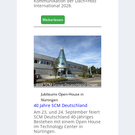
Kommunikation der Dach+Holz
G
International 2028.
e
s
:
Weiterlesen
c
V
h
e
ä
r
f
t
t
r
s
e
j
t
a
e
h
r
r
f
ü
Bild: SCM Group Deutschland GmbH
r
D
Jubiläums-Open-House in
a
Nürtingen
40 Jahre SCM Deutschland
c
h
Am 23. und 24. September feiert
SCM Deutschland 40-jähriges
+
Bestehen mit einem Open House
H
im Technology Center in
o
Nürtingen.
l