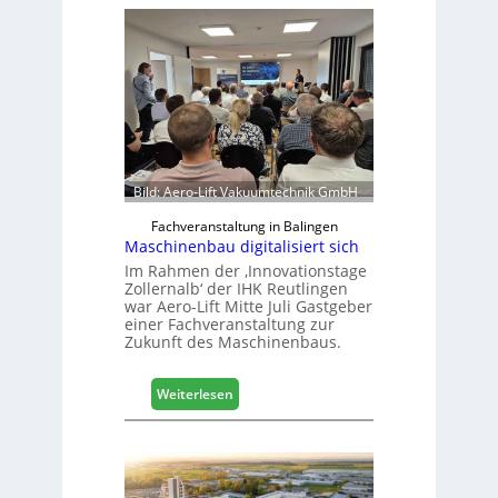
Bild: Aero-Lift Vakuumtechnik GmbH
Fachveranstaltung in Balingen
Maschinenbau digitalisiert sich
Im Rahmen der ‚Innovationstage
Zollernalb‘ der IHK Reutlingen
war Aero-Lift Mitte Juli Gastgeber
einer Fachveranstaltung zur
Zukunft des Maschinenbaus.
:
Weiterlesen
M
a
s
c