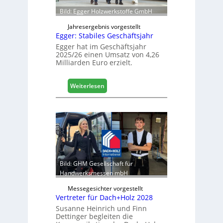
h
f
Bild: Egger Holzwerkstoffe GmbH
f
n
Jahresergebnis vorgestellt
Egger: Stabiles Geschäftsjahr
e
t
Egger hat im Geschäftsjahr
2025/26 einen Umsatz von 4,26
L
Milliarden Euro erzielt.
o
g
i
:
Weiterlesen
s
E
t
g
i
g
k
e
b
r
e
:
r
S
e
t
Bild: GHM Gesellschaft für
i
a
Handwerksmessen mbH
c
b
h
Messegesichter vorgestellt
i
Vertreter für Dach+Holz 2028
l
Susanne Heinrich und Finn
e
Dettinger begleiten die
s