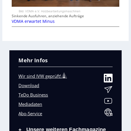
Bild: VDMA e.V. Holzbearbeitungsmaschinen
Sinkende Ausfuhren, anziehende Aufträge
VDMA erwartet Minus
Mehr Infos
Wir sind IVW geprüft!
Download
TeDo Business
Mediadaten
Abo-Service
Unsere weiteren Fachmagazine
+