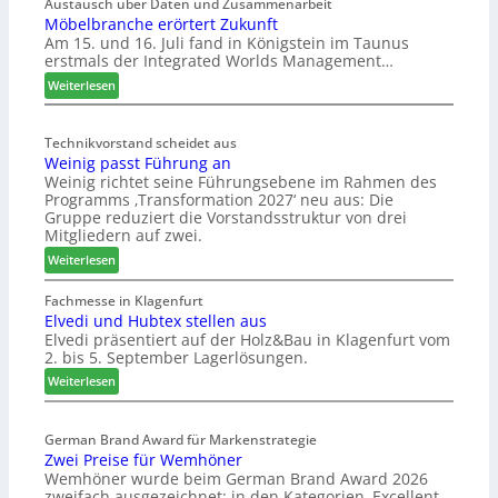
e
Austausch über Daten und Zusammenarbeit
Möbelbranche erörtert Zukunft
u
Am 15. und 16. Juli fand in Königstein im Taunus
c
erstmals der Integrated Worlds Management…
o
l
:
Weiterlesen
ä
M
d
ö
t
Technikvorstand scheidet aus
b
Weinig passt Führung an
z
e
Weinig richtet seine Führungsebene im Rahmen des
u
l
Programms ‚Transformation 2027‘ neu aus: Die
r
b
Gruppe reduziert die Vorstandsstruktur von drei
H
r
Mitgliedern auf zwei.
a
a
:
Weiterlesen
u
n
W
s
c
e
Fachmesse in Klagenfurt
m
h
Elvedi und Hubtex stellen aus
i
e
e
Elvedi präsentiert auf der Holz&Bau in Klagenfurt vom
n
s
e
2. bis 5. September Lagerlösungen.
i
s
r
g
:
Weiterlesen
e
ö
p
E
r
a
l
t
s
German Brand Award für Markenstrategie
v
e
Zwei Preise für Wemhöner
s
e
r
Wemhöner wurde beim German Brand Award 2026
t
d
t
zweifach ausgezeichnet: in den Kategorien ‚Excellent