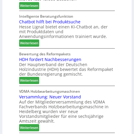
l
e
e
:
-
Weiterlesen
a
r
r
M
A
n
u
a
k
Intelligente Beratungsfunktion
t
n
Chatbot hilft bei Produktsuche
T
t
a
Hesse Lignal bietet einen KI-Chatbot an, der
d
e
i
mit Produktdaten und
g
-
c
o
Anwendungsinformationen trainiert wurde.
V
m
n
e
:
e
Weiterlesen
s
r
C
l
w
b
h
d
Bewertung des Reformpakets
o
HDH fordert Nachbesserungen
i
a
e
c
Der Hauptverband der Deutschen
n
t
t
h
Holzindustrie (HDH) bewertet das Reformpaket
d
b
B
e
der Bundesregierung gemischt.
e
o
e
n
:
r
t
Weiterlesen
s
2
H
h
u
0
D
i
VDMA Holzbearbeitungsmaschinen
c
2
Versammlung: Neuer Vorstand
H
l
h
6
Auf der Mitgliederversammlung des VDMA
f
f
e
Fachverbands Holzbearbeitungsmaschine in
o
t
r
Heidelberg wurden vier neue
r
b
z
Vorstandsmitglieder für eine sechsjährige
d
e
a
Amtszeit gewählt.
e
i
h
:
Weiterlesen
r
P
l
V
t