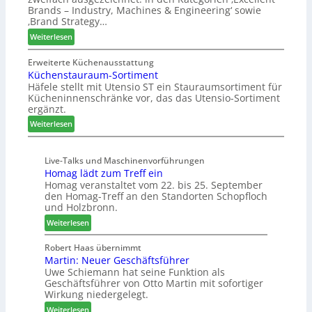
F
i
Z
Brands – Industry, Machines & Engineering‘ sowie
ü
u
u
‚Brand Strategy…
h
n
k
:
Weiterlesen
r
d
u
Z
u
H
n
w
Erweiterte Küchenausstattung
n
u
f
Küchenstauraum-Sortiment
e
g
b
t
Häfele stellt mit Utensio ST ein Stauraumsortiment für
i
a
t
Kücheninnenschränke vor, das das Utensio-Sortiment
P
n
e
ergänzt.
r
x
:
e
Weiterlesen
s
K
i
t
ü
s
e
Live-Talks und Maschinenvorführungen
c
e
l
Homag lädt zum Treff ein
h
f
l
Homag veranstaltet vom 22. bis 25. September
e
ü
e
den Homag-Treff an den Standorten Schopfloch
n
r
n
und Holzbronn.
s
W
a
:
Weiterlesen
t
e
u
H
a
m
s
o
Robert Haas übernimmt
u
h
Martin: Neuer Geschäftsführer
m
r
ö
Uwe Schiemann hat seine Funktion als
a
a
n
Geschäftsführer von Otto Martin mit sofortiger
g
u
e
Wirkung niedergelegt.
l
m
r
:
ä
Weiterlesen
-