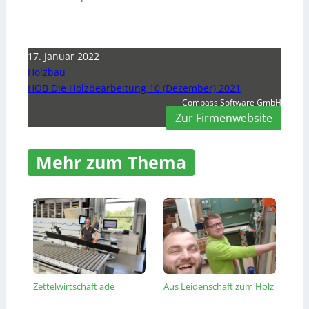
17. Januar 2022
Holzbau
HOB Die Holzbearbeitung 10 (Dezember) 2021
Compass Software GmbH
Zur Firmenwebsite
Mehr zum Thema
Zettelwirtschaft adé
Aus Leidenschaft zum Holz