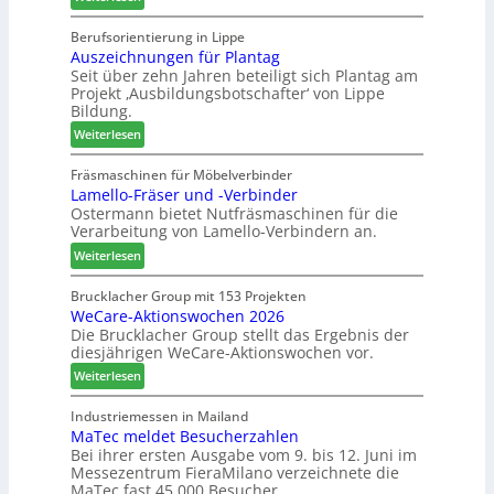
M
d
S
a
t
Berufsorientierung in Lippe
o
Auszeichnungen für Plantag
r
z
r
Seit über zehn Jahren beteiligt sich Plantag am
t
u
t
Projekt ‚Ausbildungsbotschafter‘ von Lippe
i
m
i
Bildung.
n
T
m
:
:
Weiterlesen
r
e
A
N
e
n
u
e
Fräsmaschinen für Möbelverbinder
f
t
Lamello-Fräser und -Verbinder
s
u
f
Ostermann bietet Nutfräsmaschinen für die
z
e
e
Verarbeitung von Lamello-Verbindern an.
e
r
i
i
G
n
:
Weiterlesen
c
e
L
h
s
a
Brucklacher Group mit 153 Projekten
n
c
WeCare-Aktionswochen 2026
m
u
Die Brucklacher Group stellt das Ergebnis der
h
e
diesjährigen WeCare-Aktionswochen vor.
n
ä
l
g
f
l
:
Weiterlesen
e
t
o
W
n
s
-
e
Industriemessen in Mailand
f
f
F
MaTec meldet Besucherzahlen
C
ü
ü
r
Bei ihrer ersten Ausgabe vom 9. bis 12. Juni im
a
Messezentrum FieraMilano verzeichnete die
r
h
ä
r
MaTec fast 45.000 Besucher.
P
r
s
e