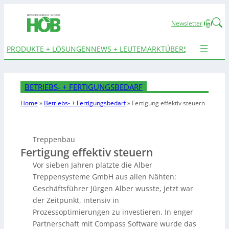
Linked
Newsletter
PRODUKTE + LÖSUNGEN
NEWS + LEUTE
MARKTÜBERSICHTEN
TER
BETRIEBS- + FERTIGUNGSBEDARF
Home
»
Betriebs- + Fertigungsbedarf
»
Fertigung effektiv steuern
Treppenbau
Fertigung effektiv steuern
Vor sieben Jahren platzte die Alber
Treppensysteme GmbH aus allen Nähten:
Geschäftsführer Jürgen Alber wusste, jetzt war
der Zeitpunkt, intensiv in
Prozessoptimierungen zu investieren. In enger
Partnerschaft mit Compass Software wurde das