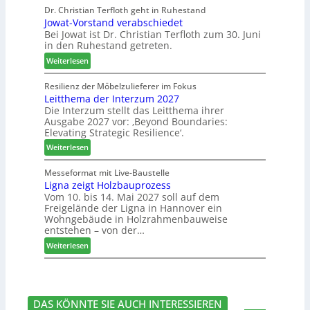
r
e
e
Dr. Christian Terfloth geht in Ruhestand
N
o
n
Jowat-Vorstand verabschiedet
r
a
d
Bei Jowat ist Dr. Christian Terfloth zum 30. Juni
s
c
u
in den Ruhestand getreten.
a
h
k
m
:
Weiterlesen
b
t
m
J
e
s
l
o
Resilienz der Möbelzulieferer im Fokus
s
u
u
Leitthema der Interzum 2027
w
s
c
n
Die Interzum stellt das Leitthema ihrer
a
e
h
Ausgabe 2027 vor: ‚Beyond Boundaries:
g
t
r
e
Elevating Strategic Resilience‘.
:
-
u
N
:
V
Weiterlesen
n
e
L
o
g
u
e
r
Messeformat mit Live-Baustelle
e
e
Ligna zeigt Holzbauprozess
i
s
n
Vom 10. bis 14. Mai 2027 soll auf dem
r
t
t
Freigelände der Ligna in Hannover ein
V
t
a
Wohngebäude in Holzrahmenbauweise
o
h
n
entstehen – von der…
r
e
d
:
Weiterlesen
s
m
v
L
t
a
e
i
a
d
r
g
n
e
a
n
d
r
b
DAS KÖNNTE SIE AUCH INTERESSIEREN
a
I
s