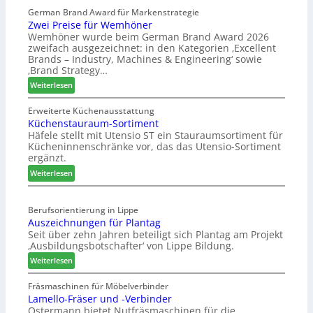
G
s
German Brand Award für Markenstrategie
v
e
Zwei Preise für Wemhöner
s
e
s
Wemhöner wurde beim German Brand Award 2026
t
d
c
zweifach ausgezeichnet: in den Kategorien ‚Excellent
F
i
h
Brands – Industry, Machines & Engineering‘ sowie
ü
u
ä
‚Brand Strategy…
h
n
f
:
Weiterlesen
r
d
t
Z
u
H
s
w
Erweiterte Küchenausstattung
n
u
j
Küchenstauraum-Sortiment
e
g
b
a
Häfele stellt mit Utensio ST ein Stauraumsortiment für
i
a
t
Kücheninnenschränke vor, das das Utensio-Sortiment
h
P
n
e
ergänzt.
r
r
x
:
e
Weiterlesen
s
K
i
t
ü
s
e
Berufsorientierung in Lippe
c
e
l
Auszeichnungen für Plantag
h
f
l
Seit über zehn Jahren beteiligt sich Plantag am Projekt
e
ü
e
‚Ausbildungsbotschafter‘ von Lippe Bildung.
n
r
n
:
s
Weiterlesen
W
a
A
t
e
u
u
a
Fräsmaschinen für Möbelverbinder
m
s
Lamello-Fräser und -Verbinder
s
u
h
Ostermann bietet Nutfräsmaschinen für die
z
r
ö