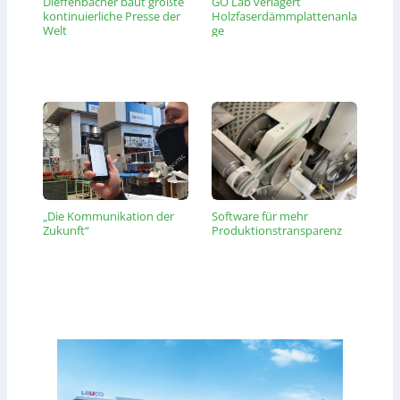
Dieffenbacher baut größte
GO Lab verlagert
kontinuierliche Presse der
Holzfaserdämmplattenanla
Welt
ge
„Die Kommunikation der
Software für mehr
Zukunft“
Produktionstransparenz