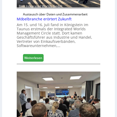
a
u
Bild: Integrated Worlds GmbH
s
Austausch über Daten und Zusammenarbeit
m
Möbelbranche erörtert Zukunft
e
Am 15. und 16. Juli fand in Königstein im
s
Taunus erstmals der Integrated Worlds
s
Management Circle statt. Dort kamen
e
Geschäftsführer aus Industrie und Handel,
Vertreter von Einkaufsverbänden,
Softwareunternehmen,…
:
Weiterlesen
M
ö
b
e
l
b
r
a
n
c
h