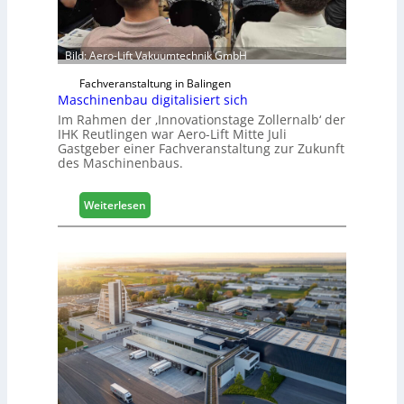
e
e
r
ö
Bild: Aero-Lift Vakuumtechnik GmbH
r
Fachveranstaltung in Balingen
t
Maschinenbau digitalisiert sich
e
Im Rahmen der ‚Innovationstage Zollernalb‘ der
r
IHK Reutlingen war Aero-Lift Mitte Juli
t
Gastgeber einer Fachveranstaltung zur Zukunft
Z
des Maschinenbaus.
u
k
:
Weiterlesen
u
M
n
a
f
s
t
c
h
i
n
e
n
b
a