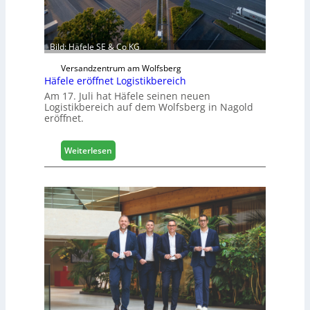
u
d
i
g
Bild: Häfele SE & Co KG
i
Versandzentrum am Wolfsberg
t
Häfele eröffnet Logistikbereich
a
Am 17. Juli hat Häfele seinen neuen
l
Logistikbereich auf dem Wolfsberg in Nagold
i
eröffnet.
s
i
e
:
Weiterlesen
r
H
t
ä
s
f
i
e
c
l
h
e
e
r
ö
f
f
n