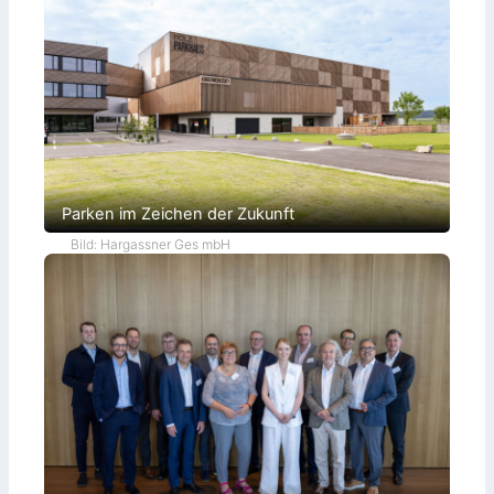
n
d
e
r
Parken im Zeichen der Zukunft
Bild: Hargassner Ges mbH