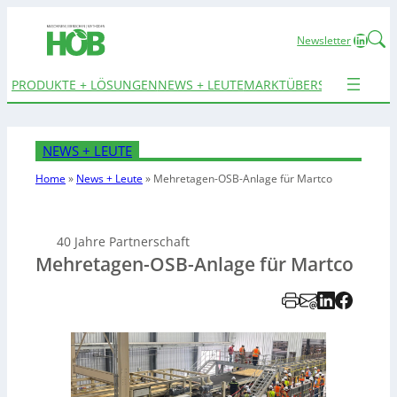
Linked
Newsletter
PRODUKTE + LÖSUNGEN
NEWS + LEUTE
MARKTÜBERSICHTEN
TER
NEWS + LEUTE
Home
»
News + Leute
»
Mehretagen-OSB-Anlage für Martco
40 Jahre Partnerschaft
Mehretagen-OSB-Anlage für Martco