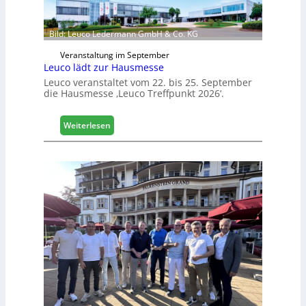
Bild: Leuco Ledermann GmbH & Co. KG
Veranstaltung im September
Leuco lädt zur Hausmesse
Leuco veranstaltet vom 22. bis 25. September
die Hausmesse ‚Leuco Treffpunkt 2026‘.
:
Weiterlesen
L
e
u
c
o
l
ä
d
t
z
u
r
H