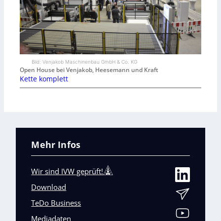
Bild: Venjakob Maschinenbau GmbH & Co. KG
Open House bei Venjakob, Heesemann und Kraft
Kette komplett
Mehr Infos
Wir sind IVW geprüft!
Download
TeDo Business
Mediadaten