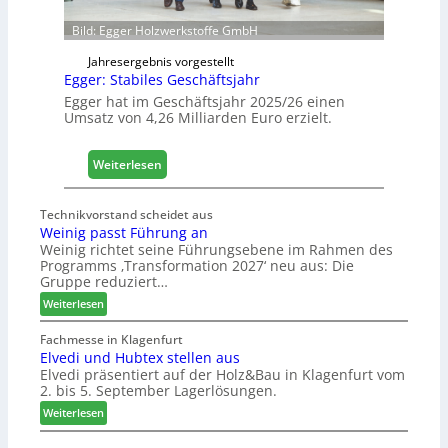
e
Bild: Egger Holzwerkstoffe GmbH
t
L
Jahresergebnis vorgestellt
o
Egger: Stabiles Geschäftsjahr
g
Egger hat im Geschäftsjahr 2025/26 einen
i
Umsatz von 4,26 Milliarden Euro erzielt.
s
t
:
Weiterlesen
i
E
k
g
b
Technikvorstand scheidet aus
g
e
Weinig passt Führung an
e
r
Weinig richtet seine Führungsebene im Rahmen des
r
e
Programms ‚Transformation 2027‘ neu aus: Die
:
Gruppe reduziert…
i
S
c
:
Weiterlesen
t
h
W
a
e
Fachmesse in Klagenfurt
b
Elvedi und Hubtex stellen aus
i
i
Elvedi präsentiert auf der Holz&Bau in Klagenfurt vom
n
2. bis 5. September Lagerlösungen.
l
i
e
g
:
Weiterlesen
p
s
E
a
l