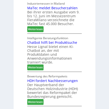
h
e
F
Industriemessen in Mailand
r
r
MaTec meldet Besucherzahlen
C
r
P
e
Bei ihrer ersten Ausgabe vom 9.
a
ä
l
r
bis 12. Juni im Messezentrum
r
s
a
FieraMilano verzeichnete die
e
e
n
MaTec fast 45.000 Besucher.
-
r
t
:
Weiterlesen
A
u
a
M
k
n
g
a
Intelligente Beratungsfunktion
t
d
Chatbot hilft bei Produktsuche
T
i
-
Hesse Lignal bietet einen KI-
e
o
V
Chatbot an, der mit
c
n
e
Produktdaten und
m
s
r
Anwendungsinformationen
e
w
b
trainiert wurde.
l
o
i
:
Weiterlesen
d
c
n
C
e
h
d
h
Bewertung des Reformpakets
t
e
e
HDH fordert Nachbesserungen
a
B
n
r
Der Hauptverband der
t
e
2
Deutschen Holzindustrie (HDH)
b
s
0
bewertet das Reformpaket der
o
u
2
Bundesregierung gemischt.
t
c
6
:
Weiterlesen
h
h
H
i
e