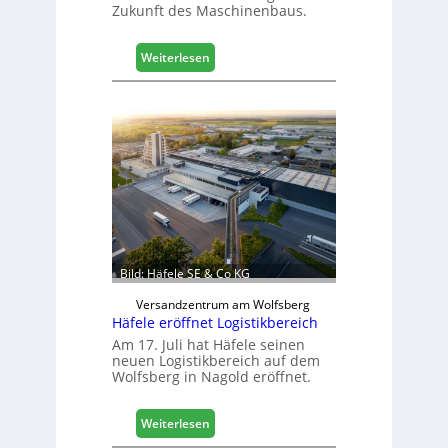
Zukunft des Maschinenbaus.
:
Weiterlesen
M
a
s
c
h
i
n
e
n
b
a
Bild: Häfele SE & Co KG
u
d
Versandzentrum am Wolfsberg
Häfele eröffnet Logistikbereich
i
g
Am 17. Juli hat Häfele seinen
neuen Logistikbereich auf dem
i
Wolfsberg in Nagold eröffnet.
t
a
l
:
Weiterlesen
i
H