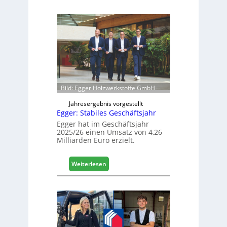
s
ä
i
f
e
e
r
l
t
e
s
e
i
r
c
ö
h
f
Bild: Egger Holzwerkstoffe GmbH
f
n
Jahresergebnis vorgestellt
Egger: Stabiles Geschäftsjahr
e
t
Egger hat im Geschäftsjahr
2025/26 einen Umsatz von 4,26
L
Milliarden Euro erzielt.
o
g
i
:
Weiterlesen
s
E
t
g
i
g
k
e
b
r
e
: