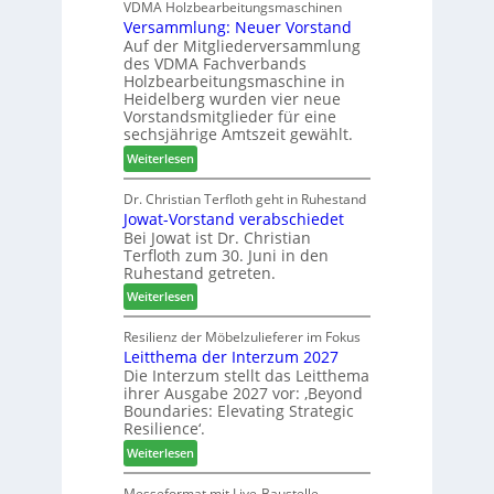
D
VDMA Holzbearbeitungsmaschinen
l
r
Versammlung: Neuer Vorstand
H
f
z
Auf der Mitgliederversammlung
f
t
a
des VDMA Fachverbands
o
b
h
Holzbearbeitungsmaschine in
r
e
l
Heidelberg wurden vier neue
d
i
e
Vorstandsmitglieder für eine
e
P
sechsjährige Amtszeit gewählt.
n
r
r
:
Weiterlesen
t
o
V
N
d
e
Dr. Christian Terfloth geht in Ruhestand
a
u
Jowat-Vorstand verabschiedet
r
c
k
Bei Jowat ist Dr. Christian
s
h
t
Terfloth zum 30. Juni in den
a
b
s
Ruhestand getreten.
m
e
u
:
m
Weiterlesen
s
c
J
l
s
h
o
u
Resilienz der Möbelzulieferer im Fokus
e
e
Leitthema der Interzum 2027
w
n
r
Die Interzum stellt das Leitthema
a
g
u
ihrer Ausgabe 2027 vor: ‚Beyond
t
:
n
Boundaries: Elevating Strategic
-
N
g
Resilience‘.
V
e
e
:
Weiterlesen
o
u
n
L
r
e
e
Messeformat mit Live-Baustelle
s