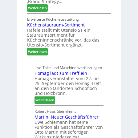
‚Brand Strategy…
n
d
u
f
:
Weiterlesen
H
n
t
Z
u
g
w
Erweiterte Küchenausstattung
b
a
Küchenstauraum-Sortiment
e
t
n
Häfele stellt mit Utensio ST ein
i
e
Stauraumsortiment für
P
x
Kücheninnenschränke vor, das das
r
s
Utensio-Sortiment ergänzt.
e
t
:
Weiterlesen
i
e
K
s
l
ü
e
l
Live-Talks und Maschinenvorführungen
c
f
e
Homag lädt zum Treff ein
h
ü
n
Homag veranstaltet vom 22. bis
e
r
a
25. September den Homag-Treff
n
W
u
an den Standorten Schopfloch
s
e
und Holzbronn.
s
t
m
:
Weiterlesen
a
h
H
u
ö
o
Robert Haas übernimmt
r
n
Martin: Neuer Geschäftsführer
m
a
e
Uwe Schiemann hat seine
a
u
r
Funktion als Geschäftsführer von
g
m
Otto Martin mit sofortiger
l
-
Wirkung niedergelegt.