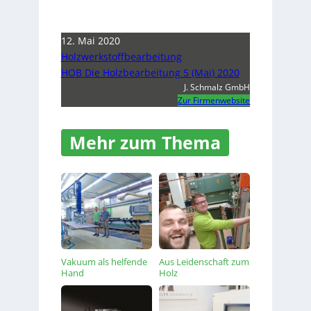
12. Mai 2020
Holzwerkstoffbearbeitung
HOB Die Holzbearbeitung 5 (Mai) 2020
J. Schmalz GmbH
Zur Firmenwebsite
Mehr zum Thema
Vakuum als helfende
Aus Leidenschaft zum
Hand
Holz