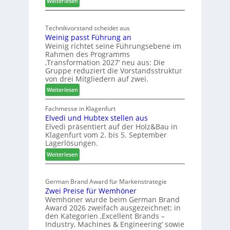
:
ä
Weiterlesen
t
M
d
s
ö
t
c
Technikvorstand scheidet aus
b
z
h
Weinig passt Führung an
e
u
l
Weinig richtet seine Führungsebene im
l
r
a
Rahmen des Programms
b
H
n
‚Transformation 2027‘ neu aus: Die
r
a
d
Gruppe reduziert die Vorstandsstruktur
a
u
von drei Mitgliedern auf zwei.
n
s
:
Weiterlesen
c
m
W
h
e
e
Fachmesse in Klagenfurt
e
s
Elvedi und Hubtex stellen aus
i
e
s
Elvedi präsentiert auf der Holz&Bau in
n
r
e
Klagenfurt vom 2. bis 5. September
i
ö
Lagerlösungen.
g
r
:
p
Weiterlesen
t
E
a
e
l
s
r
German Brand Award für Markenstrategie
v
s
t
Zwei Preise für Wemhöner
e
t
Z
Wemhöner wurde beim German Brand
d
F
u
Award 2026 zweifach ausgezeichnet: in
i
ü
k
den Kategorien ‚Excellent Brands –
u
h
u
Industry, Machines & Engineering‘ sowie
n
r