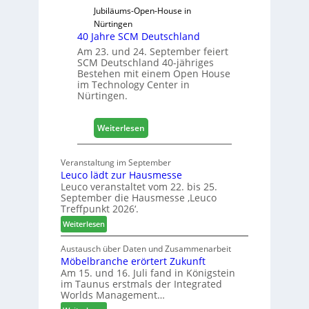
D
Jubiläums-Open-House in
a
Nürtingen
40 Jahre SCM Deutschland
c
h
Am 23. und 24. September feiert
SCM Deutschland 40-jähriges
+
Bestehen mit einem Open House
H
im Technology Center in
o
Nürtingen.
l
z
:
2
Weiterlesen
4
0
0
2
Veranstaltung im September
J
8
Leuco lädt zur Hausmesse
a
Leuco veranstaltet vom 22. bis 25.
h
September die Hausmesse ‚Leuco
r
Treffpunkt 2026‘.
e
:
Weiterlesen
S
L
C
e
Austausch über Daten und Zusammenarbeit
M
Möbelbranche erörtert Zukunft
u
D
Am 15. und 16. Juli fand in Königstein
c
im Taunus erstmals der Integrated
e
o
Worlds Management…
u
l