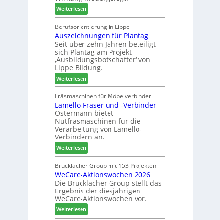
ä
S
:
Weiterlesen
d
o
M
t
r
a
Berufsorientierung in Lippe
z
t
Auszeichnungen für Plantag
r
u
i
Seit über zehn Jahren beteiligt
t
m
m
sich Plantag am Projekt
i
T
e
‚Ausbildungsbotschafter‘ von
n
r
n
Lippe Bildung.
:
e
t
:
Weiterlesen
N
f
A
e
f
u
Fräsmaschinen für Möbelverbinder
u
e
Lamello-Fräser und -Verbinder
s
e
i
Ostermann bietet
z
r
n
Nutfräsmaschinen für die
e
G
Verarbeitung von Lamello-
i
e
Verbindern an.
c
s
:
Weiterlesen
h
c
L
n
h
a
Brucklacher Group mit 153 Projekten
u
ä
WeCare-Aktionswochen 2026
m
n
f
Die Brucklacher Group stellt das
e
g
t
Ergebnis der diesjährigen
l
e
s
WeCare-Aktionswochen vor.
l
n
f
:
o
Weiterlesen
f
ü
W
-
ü