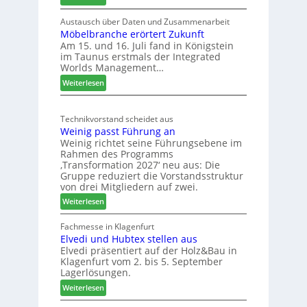
S
L
C
e
Austausch über Daten und Zusammenarbeit
M
Möbelbranche erörtert Zukunft
u
D
Am 15. und 16. Juli fand in Königstein
c
im Taunus erstmals der Integrated
e
o
Worlds Management…
u
l
:
ä
Weiterlesen
t
M
d
s
ö
t
c
Technikvorstand scheidet aus
b
z
h
Weinig passt Führung an
e
u
l
Weinig richtet seine Führungsebene im
l
r
a
Rahmen des Programms
b
H
n
‚Transformation 2027‘ neu aus: Die
r
a
d
Gruppe reduziert die Vorstandsstruktur
a
u
von drei Mitgliedern auf zwei.
n
s
:
Weiterlesen
c
m
W
h
e
e
Fachmesse in Klagenfurt
e
s
Elvedi und Hubtex stellen aus
i
e
s
Elvedi präsentiert auf der Holz&Bau in
n
r
e
Klagenfurt vom 2. bis 5. September
i
ö
Lagerlösungen.
g
r
:
p
Weiterlesen
t
E
a
e