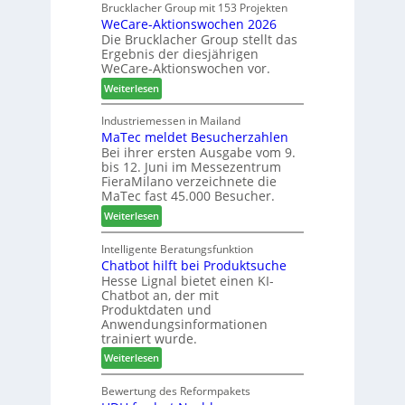
a
Brucklacher Group mit 153 Projekten
u
ä
WeCare-Aktionswochen 2026
m
n
f
Die Brucklacher Group stellt das
e
g
t
Ergebnis der diesjährigen
l
e
s
WeCare-Aktionswochen vor.
l
n
f
:
o
Weiterlesen
f
ü
W
-
ü
h
e
F
Industriemessen in Mailand
r
r
MaTec meldet Besucherzahlen
C
r
P
e
Bei ihrer ersten Ausgabe vom 9.
a
ä
l
r
bis 12. Juni im Messezentrum
r
s
a
FieraMilano verzeichnete die
e
e
n
MaTec fast 45.000 Besucher.
-
r
t
:
Weiterlesen
A
u
a
M
k
n
g
a
Intelligente Beratungsfunktion
t
d
Chatbot hilft bei Produktsuche
T
i
-
Hesse Lignal bietet einen KI-
e
o
V
Chatbot an, der mit
c
n
e
Produktdaten und
m
s
r
Anwendungsinformationen
e
w
b
trainiert wurde.
l
o
i
:
Weiterlesen
d
c
n
C
e
h
d
h
Bewertung des Reformpakets
t
e
e