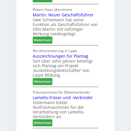
h
H
u
ö
o
Robert Haas übernimmt
r
n
Martin: Neuer Geschäftsführer
m
a
e
Uwe Schiemann hat seine
a
u
r
Funktion als Geschäftsführer von
g
m
Otto Martin mit sofortiger
l
-
Wirkung niedergelegt.
ä
S
:
Weiterlesen
d
o
M
t
r
a
Berufsorientierung in Lippe
z
t
Auszeichnungen für Plantag
r
u
i
Seit über zehn Jahren beteiligt
t
m
m
sich Plantag am Projekt
i
T
e
‚Ausbildungsbotschafter‘ von
n
r
n
Lippe Bildung.
:
e
t
:
Weiterlesen
N
f
A
e
f
u
Fräsmaschinen für Möbelverbinder
u
e
Lamello-Fräser und -Verbinder
s
e
i
Ostermann bietet
z
r
n
Nutfräsmaschinen für die
e
G
Verarbeitung von Lamello-
i
e
Verbindern an.
c
s
:
Weiterlesen
h
c
L
n
h