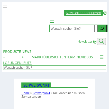
LinkedIn
Newsletter abonnieren
Search
LinkedIn
Newsletter
PRODUKTE
NEWS
+
+
MARKTÜBERSICHTEN
TERMINE
VIDEOS
LÖSUNGEN
LEUTE
Search
SCHWERPUNKT
Home
»
Schwerpunkt
»
Die Maschinen müssen
Samba tanzen