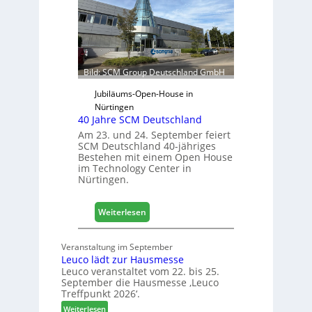
j
t
a
e
h
r
r
f
ü
Bild: SCM Group Deutschland GmbH
r
D
Jubiläums-Open-House in
a
Nürtingen
40 Jahre SCM Deutschland
c
h
Am 23. und 24. September feiert
SCM Deutschland 40-jähriges
+
Bestehen mit einem Open House
H
im Technology Center in
o
Nürtingen.
l
z
:
2
Weiterlesen
4
0
0
2
Veranstaltung im September
J
8
Leuco lädt zur Hausmesse
a
Leuco veranstaltet vom 22. bis 25.
h
September die Hausmesse ‚Leuco
r
Treffpunkt 2026‘.
e
:
Weiterlesen