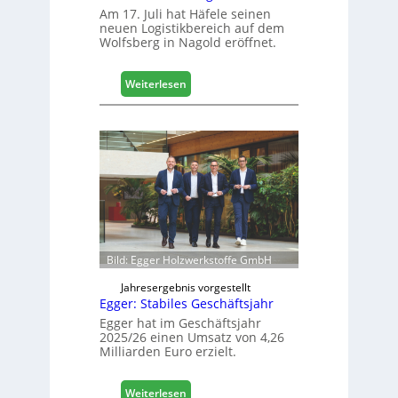
g
Am 17. Juli hat Häfele seinen
neuen Logistikbereich auf dem
i
Wolfsberg in Nagold eröffnet.
t
a
l
:
Weiterlesen
i
H
s
ä
i
f
e
e
r
l
t
e
s
e
i
r
c
ö
h
f
Bild: Egger Holzwerkstoffe GmbH
f
n
Jahresergebnis vorgestellt
Egger: Stabiles Geschäftsjahr
e
t
Egger hat im Geschäftsjahr
2025/26 einen Umsatz von 4,26
L
Milliarden Euro erzielt.
o
g
i
:
Weiterlesen