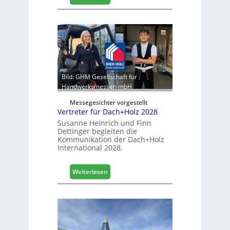
s
E
t
g
i
g
k
e
b
r
e
:
r
S
e
t
Bild: GHM Gesellschaft für
i
a
Handwerksmessen mbH
c
b
h
Messegesichter vorgestellt
i
Vertreter für Dach+Holz 2028
l
Susanne Heinrich und Finn
e
Dettinger begleiten die
s
Kommunikation der Dach+Holz
G
International 2028.
e
s
:
Weiterlesen
c
V
h
e
ä
r
f
t
t
r
s
e