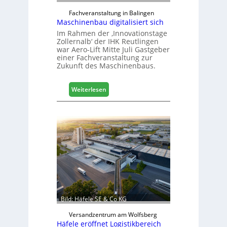
Fachveranstaltung in Balingen
Maschinenbau digitalisiert sich
Im Rahmen der ‚Innovationstage
Zollernalb‘ der IHK Reutlingen
war Aero-Lift Mitte Juli Gastgeber
einer Fachveranstaltung zur
Zukunft des Maschinenbaus.
:
Weiterlesen
M
a
s
c
h
i
n
e
n
b
a
Bild: Häfele SE & Co KG
u
d
Versandzentrum am Wolfsberg
Häfele eröffnet Logistikbereich
i