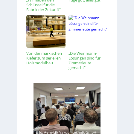
„Wir haben den
Fuge gut, alles gut
Schlüssel für die
Fabrik der Zukunft“
Von der märkischen
„Die Weinmann-
Kiefer zum seriellen
Lösungen sind für
Holzmodulbau
Zimmerleute
gemacht“
Bild: Aero-Lift Vakuumtechnik GmbH