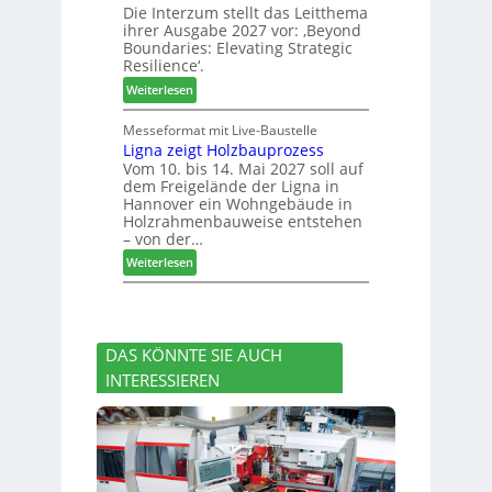
r
Die Interzum stellt das Leitthema
a
g
u
ihrer Ausgabe 2027 vor: ‚Beyond
t
:
n
Boundaries: Elevating Strategic
-
N
g
Resilience‘.
V
e
e
:
Weiterlesen
o
u
n
L
r
e
e
Messeformat mit Live-Baustelle
s
r
Ligna zeigt Holzbauprozess
i
t
V
Vom 10. bis 14. Mai 2027 soll auf
t
a
o
dem Freigelände der Ligna in
t
n
r
Hannover ein Wohngebäude in
h
d
s
Holzrahmenbauweise entstehen
e
v
t
– von der…
m
e
a
:
Weiterlesen
a
r
n
L
d
a
d
i
e
b
g
r
s
n
I
c
DAS KÖNNTE SIE AUCH
a
n
h
INTERESSIEREN
z
t
i
e
e
e
i
r
d
g
z
e
t
u
t
H
m