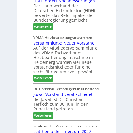
HDH fordert Nachbesserungen
a
B
n
r
Der Hauptverband der
t
e
2
Deutschen Holzindustrie (HDH)
b
s
0
bewertet das Reformpaket der
o
u
2
Bundesregierung gemischt.
t
c
6
:
Weiterlesen
h
h
H
i
e
D
VDMA Holzbearbeitungsmaschinen
l
r
Versammlung: Neuer Vorstand
H
f
z
Auf der Mitgliederversammlung
f
t
a
des VDMA Fachverbands
o
b
h
Holzbearbeitungsmaschine in
r
e
l
Heidelberg wurden vier neue
d
i
e
Vorstandsmitglieder für eine
e
P
sechsjährige Amtszeit gewählt.
n
r
r
:
Weiterlesen
t
o
V
N
d
e
Dr. Christian Terfloth geht in Ruhestand
a
u
Jowat-Vorstand verabschiedet
r
c
k
Bei Jowat ist Dr. Christian
s
h
t
Terfloth zum 30. Juni in den
a
b
s
Ruhestand getreten.
m
e
u
:
m
Weiterlesen
s
c
J
l
s
h
o
u
Resilienz der Möbelzulieferer im Fokus
e
e
Leitthema der Interzum 2027
w
n