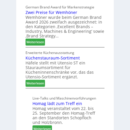
l
s
r
German Brand Award für Markenstrategie
v
s
t
Zwei Preise für Wemhöner
e
t
Z
Wemhöner wurde beim German Brand
d
F
u
Award 2026 zweifach ausgezeichnet: in
i
ü
k
den Kategorien ‚Excellent Brands –
u
h
u
Industry, Machines & Engineering‘ sowie
n
r
‚Brand Strategy…
n
d
u
f
:
Weiterlesen
H
n
t
Z
u
g
w
Erweiterte Küchenausstattung
b
a
Küchenstauraum-Sortiment
e
t
n
Häfele stellt mit Utensio ST ein
i
e
Stauraumsortiment für
P
x
Kücheninnenschränke vor, das das
r
s
Utensio-Sortiment ergänzt.
e
t
:
Weiterlesen
i
e
K
s
l
ü
e
l
Live-Talks und Maschinenvorführungen
c
f
e
Homag lädt zum Treff ein
h
ü
n
Homag veranstaltet vom 22. bis
e
r
a
25. September den Homag-Treff
n
W
u
an den Standorten Schopfloch
s
e
und Holzbronn.
s
t
m
:
Weiterlesen
a