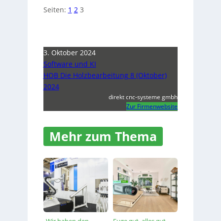
Seiten:
1
2
3
3. Oktober 2024
Software und KI
HOB Die Holzbearbeitung 8 (Oktober)
2024
direkt cnc-systeme gmbh
Zur Firmenwebsite
Mehr zum Thema