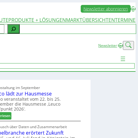
LinkedIn
Newsletter abonnieren
UTE
PRODUKTE + LÖSUNGEN
MARKTÜBERSICHTEN
TERMINE
LinkedIn
Newsletter
nstaltung im September
co lädt zur Hausmesse
o veranstaltet vom 22. bis 25.
tember die Hausmesse ‚Leuco
fpunkt 2026‘.
:
erlesen
L
e
ausch über Daten und Zusammenarbeit
elbranche erörtert Zukunft
u
c