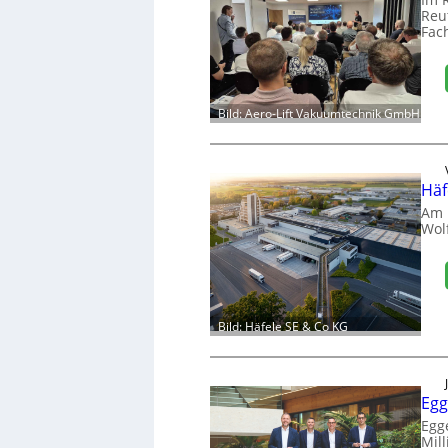
Reut
Fac
Bild: Aero-Lift Vakuumtechnik GmbH
Häf
Am 
Wol
Bild: Häfele SE & Co KG
Egg
Egg
Mill