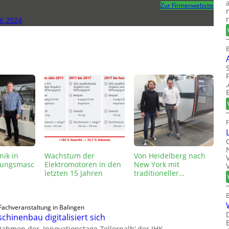
Zur Firmenwebsite
6 2024
B
nik in
Wachstum der
Von Heidelberg nach
tungsmasc
Elektromotoren in den
New York mit
letzten 15 Jahren
traditioneller…
Fachveranstaltung in Balingen
chinenbau digitalisiert sich
Rahmen der ‚Innovationstage Zollernalb‘ der IHK