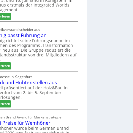
5. und 16. Juli fand in Königstein im
us erstmals der Integrated Worlds
o
agement…
l
ä
:
erlesen
d
M
t
ö
ikvorstand scheidet aus
z
b
nig passt Führung an
u
e
ig richtet seine Führungsebene im
r
l
men des Programms ‚Transformation
H
b
‘ neu aus: Die Gruppe reduziert die
a
r
tandsstruktur von drei Mitgliedern auf
u
a
.
s
n
:
erlesen
m
c
W
e
h
e
messe in Klagenfurt
s
e
edi und Hubtex stellen aus
i
s
e
n
di präsentiert auf der Holz&Bau in
e
r
enfurt vom 2. bis 5. September
i
ö
rlösungen.
g
r
p
:
erlesen
t
a
E
e
s
l
an Brand Award für Markenstrategie
r
s
v
i Preise für Wemhöner
t
t
e
höner wurde beim German Brand
Z
F
d
d 2026 zweifach ausgezeichnet: in