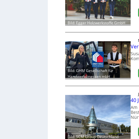
Bild: Egger Holzwerkstoffe GmbH
Ver
Sus
Kom
Bild: GHM Gesellschaft für
Handwerksmessen mbH
40 
Am 
Bes
Nür
Bild: SCM Group Deutschland