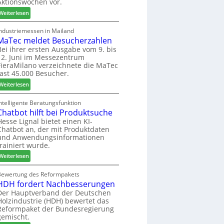
Aktionswochen vor.
l
n
f
o
f
ü
:
Weiterlesen
-
ü
h
W
F
r
r
e
Industriemessen in Mailand
r
P
MaTec meldet Besucherzahlen
e
C
ä
l
r
a
Bei ihrer ersten Ausgabe vom 9. bis
s
12. Juni im Messezentrum
a
r
FieraMilano verzeichnete die MaTec
e
n
e
fast 45.000 Besucher.
r
t
-
u
a
:
A
Weiterlesen
n
g
M
k
d
a
t
ntelligente Beratungsfunktion
-
Chatbot hilft bei Produktsuche
T
i
V
e
o
Hesse Lignal bietet einen KI-
Chatbot an, der mit Produktdaten
e
c
n
und Anwendungsinformationen
r
m
s
trainiert wurde.
b
e
w
i
:
l
Weiterlesen
o
n
C
d
c
d
h
e
Bewertung des Reformpakets
h
HDH fordert Nachbesserungen
e
a
t
e
r
t
B
Der Hauptverband der Deutschen
n
Holzindustrie (HDH) bewertet das
b
e
2
Reformpaket der Bundesregierung
o
s
0
gemischt.
t
u
2