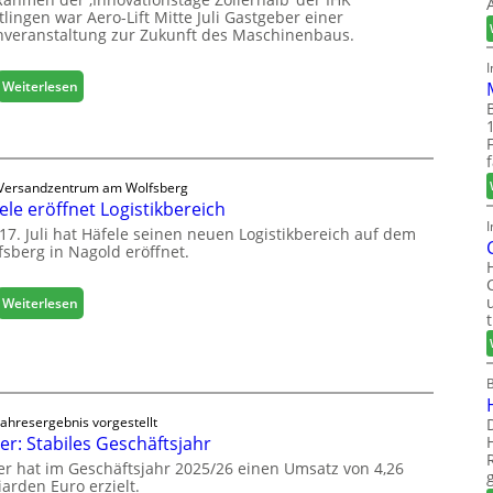
lingen war Aero-Lift Mitte Juli Gastgeber einer
hveranstaltung zur Zukunft des Maschinenbaus.
:
Weiterlesen
M
a
s
c
Versandzentrum am Wolfsberg
h
ele eröffnet Logistikbereich
i
I
n
17. Juli hat Häfele seinen neuen Logistikbereich auf dem
fsberg in Nagold eröffnet.
e
n
b
:
Weiterlesen
a
H
u
ä
d
f
i
e
g
l
i
Jahresergebnis vorgestellt
e
er: Stabiles Geschäftsjahr
t
e
a
er hat im Geschäftsjahr 2025/26 einen Umsatz von 4,26
r
l
iarden Euro erzielt.
ö