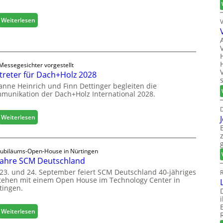
i
f
s
f
:
Weiterlesen
i
n
E
e
e
g
r
t
g
t
L
e
s
o
Messegesichter vorgestellt
r
i
treter für Dach+Holz 2028
g
:
c
i
anne Heinrich und Finn Dettinger begleiten die
S
h
s
munikation der Dach+Holz International 2028.
t
t
a
D
i
b
:
Weiterlesen
k
i
V
b
l
e
e
e
r
r
Jubiläums-Open-House in Nürtingen
s
t
e
Jahre SCM Deutschland
G
r
i
e
23. und 24. September feiert SCM Deutschland 40-jähriges
R
e
c
tehen mit einem Open House im Technology Center in
s
t
tingen.
h
c
e
h
r
ä
:
f
Weiterlesen
f
4
ü