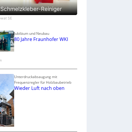
a
u
Schmelzkleber-Reiniger
p
r
Jowat SE
o
z
e
Jubiläum und Neubau
80 Jahre Fraunhofer WKI
s
s
is
Unterdruckabsaugung mit
Frequenzregler für Holzbaubetrieb
Wieder Luft nach oben