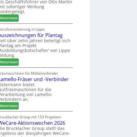
als Geschäftsführer von Otto Martin
g
m
mit sofortiger Wirkung
l
-
niedergelegt.
ä
S
:
d
Weiterlesen
o
M
t
r
a
z
erufsorientierung in Lippe
t
Auszeichnungen für Plantag
r
u
i
t
m
Seit über zehn Jahren beteiligt sich
m
Plantag am Projekt
i
T
e
‚Ausbildungsbotschafter‘ von Lippe
n
r
n
Bildung.
:
e
t
:
N
Weiterlesen
f
A
e
f
u
u
Fräsmaschinen für Möbelverbinder
e
Lamello-Fräser und -Verbinder
s
e
i
z
r
Ostermann bietet
n
Nutfräsmaschinen für die
e
G
Verarbeitung von Lamello-
i
e
Verbindern an.
c
s
:
h
Weiterlesen
c
L
n
h
a
u
Brucklacher Group mit 153 Projekten
ä
WeCare-Aktionswochen 2026
m
n
f
e
g
Die Brucklacher Group stellt das
t
Ergebnis der diesjährigen WeCare-
l
e
s