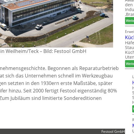
den 
Indu
‚Bra
Weit
Erwe
Küc
Häfe
Stau
 in Weilheim/Teck
–
Bild: Festool GmbH
Küch
Uten
Weit
ternehmensgeschichte. Begonnen als Reparaturbetrieb
hat sich das Unternehmen schnell im Werkzeugbau
gen setzten in den 1930ern erste Maßstäbe, später
er hinzu. Seit 2000 fertigt Festool eigenständig 80%
Zum Jubiläum sind limitierte Sondereditionen
Festool GmbH