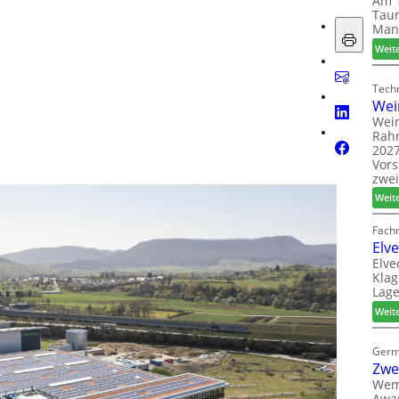
Am 1
Taun
Man
Weit
Techn
Wei
Wein
Rah
2027
Vors
zwei
Weit
Fach
Elv
Elve
Klag
Lage
Weit
Germ
Zwe
Wem
Awar