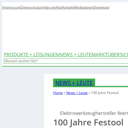
Impressum
Datenschutzerklärung
Abo
Kontakt
Mediadaten
Download
PRODUKTE + LÖSUNGEN
NEWS + LEUTE
MARKTÜBERSIC
Search
NEWS + LEUTE
Home
»
News + Leute
»
100 Jahre Festool
Elektrowerkzeughersteller feier
100 Jahre Festool