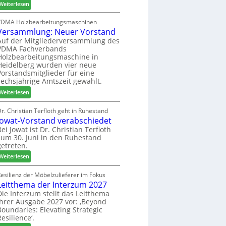
:
h
Weiterlesen
c
6
H
i
h
D
l
VDMA Holzbearbeitungsmaschinen
e
Versammlung: Neuer Vorstand
H
f
r
f
t
Auf der Mitgliederversammlung des
z
VDMA Fachverbands
o
b
a
Holzbearbeitungsmaschine in
r
e
h
Heidelberg wurden vier neue
d
i
l
Vorstandsmitglieder für eine
e
P
e
sechsjährige Amtszeit gewählt.
r
r
n
:
Weiterlesen
t
o
V
N
d
e
r. Christian Terfloth geht in Ruhestand
a
u
Jowat-Vorstand verabschiedet
r
c
k
s
Bei Jowat ist Dr. Christian Terfloth
h
t
zum 30. Juni in den Ruhestand
a
b
s
getreten.
m
e
u
m
:
Weiterlesen
s
c
l
J
s
h
u
o
esilienz der Möbelzulieferer im Fokus
e
e
n
Leitthema der Interzum 2027
w
r
g
a
Die Interzum stellt das Leitthema
u
:
ihrer Ausgabe 2027 vor: ‚Beyond
t
n
Boundaries: Elevating Strategic
N
-
g
Resilience‘.
e
V
e