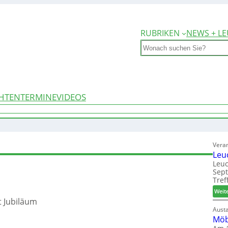
RUBRIKEN
NEWS + LE
Search
HTEN
TERMINE
VIDEOS
Vera
Leu
Leuc
Sep
Tref
Weit
t Jubiläum
Aust
Möb