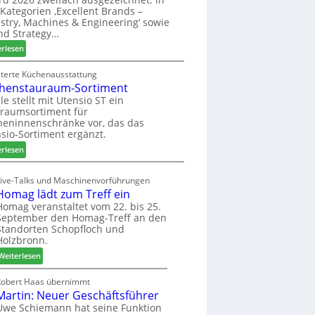
u
ü
i
Kategorien ‚Excellent Brands –
k
h
u
stry, Machines & Engineering‘ sowie
u
r
n
nd Strategy…
n
u
d
:
erlesen
f
n
H
Z
t
g
u
w
iterte Küchenausstattung
a
b
henstauraum-Sortiment
e
n
t
i
le stellt mit Utensio ST ein
e
raumsortiment für
P
x
eninnenschränke vor, das das
r
s
sio-Sortiment ergänzt.
e
t
:
i
erlesen
e
K
s
l
ü
e
Live-Talks und Maschinenvorführungen
l
c
f
Homag lädt zum Treff ein
e
h
ü
Homag veranstaltet vom 22. bis 25.
n
e
r
September den Homag-Treff an den
a
n
W
Standorten Schopfloch und
u
s
e
Holzbronn.
s
t
m
:
Weiterlesen
a
h
H
u
ö
o
Robert Haas übernimmt
r
n
Martin: Neuer Geschäftsführer
m
a
e
a
Uwe Schiemann hat seine Funktion
u
r