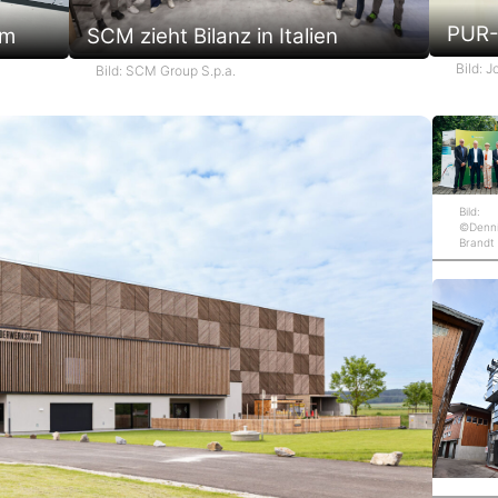
PUR-
em
SCM zieht Bilanz in Italien
Bild: 
Bild: SCM Group S.p.a.
Bild:
©Denn
Brandt