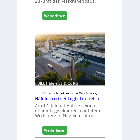
Zukunft des Maschinenbaus.
r
t
:
Z
Weiterlesen
M
u
a
k
s
u
c
n
h
f
i
t
n
e
n
b
a
Bild: Häfele SE & Co KG
u
d
Versandzentrum am Wolfsberg
Häfele eröffnet Logistikbereich
i
g
Am 17. Juli hat Häfele seinen
neuen Logistikbereich auf dem
i
Wolfsberg in Nagold eröffnet.
t
a
l
:
Weiterlesen
i
H