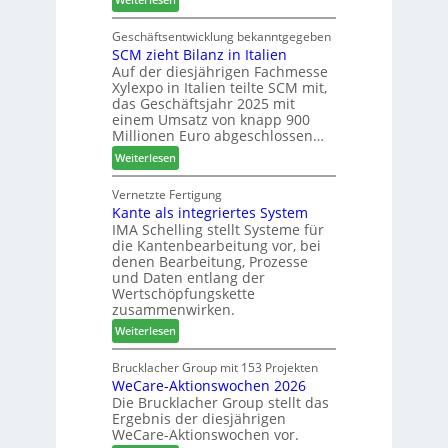
d
a
M
t
u
a
Geschäftsentwicklung bekanntgegeben
z
p
SCM zieht Bilanz in Italien
r
u
r
Auf der diesjährigen Fachmesse
t
m
o
Xylexpo in Italien teilte SCM mit,
i
T
z
das Geschäftsjahr 2025 mit
n
r
e
einem Umsatz von knapp 900
:
e
s
Millionen Euro abgeschlossen…
N
f
s
:
Weiterlesen
e
f
S
u
e
C
Vernetzte Fertigung
e
i
Kante als integriertes System
M
r
n
IMA Schelling stellt Systeme für
z
G
die Kantenbearbeitung vor, bei
i
e
denen Bearbeitung, Prozesse
e
s
und Daten entlang der
h
c
Wertschöpfungskette
t
h
zusammenwirken.
B
ä
:
Weiterlesen
i
f
K
l
t
a
Brucklacher Group mit 153 Projekten
a
s
WeCare-Aktionswochen 2026
n
n
f
Die Brucklacher Group stellt das
t
z
ü
Ergebnis der diesjährigen
e
i
h
WeCare-Aktionswochen vor.
a
n