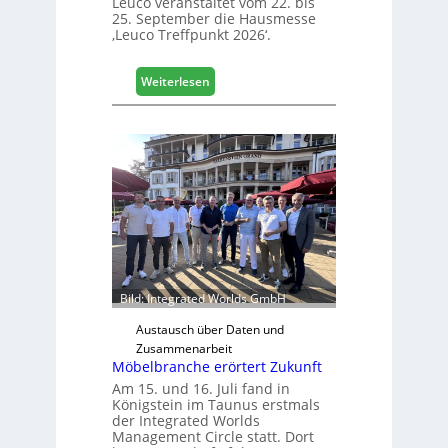
Leuco veranstaltet vom 22. bis
25. September die Hausmesse
‚Leuco Treffpunkt 2026‘.
:
Weiterlesen
L
e
u
c
o
l
ä
d
t
z
u
Bild: Integrated Worlds GmbH
r
H
Austausch über Daten und
a
Zusammenarbeit
Möbelbranche erörtert Zukunft
u
s
Am 15. und 16. Juli fand in
Königstein im Taunus erstmals
m
der Integrated Worlds
e
Management Circle statt. Dort
s