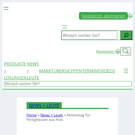
LinkedIn
Newsletter abonnieren
Search
LinkedIn
Newsletter
PRODUKTE
NEWS
+
+
MARKTÜBERSICHTEN
TERMINE
VIDEOS
LÖSUNGEN
LEUTE
Search
NEWS + LEUTE
Home
»
News + Leute
»
Aktionstag für
Fertighäuser aus Holz