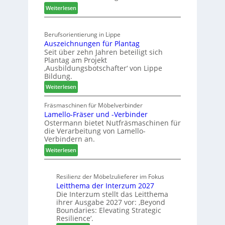
t
:
Weiterlesen
i
e
K
s
l
ü
e
l
Berufsorientierung in Lippe
c
f
e
Auszeichnungen für Plantag
h
ü
n
Seit über zehn Jahren beteiligt sich
e
r
a
Plantag am Projekt
n
W
u
‚Ausbildungsbotschafter‘ von Lippe
s
e
Bildung.
s
t
m
:
Weiterlesen
a
h
A
u
ö
u
Fräsmaschinen für Möbelverbinder
r
n
Lamello-Fräser und -Verbinder
s
a
e
Ostermann bietet Nutfräsmaschinen für
z
u
r
die Verarbeitung von Lamello-
e
m
Verbindern an.
i
-
:
c
Weiterlesen
S
L
h
o
a
n
r
Resilienz der Möbelzulieferer im Fokus
m
u
t
Leitthema der Interzum 2027
e
n
i
Die Interzum stellt das Leitthema
l
g
m
ihrer Ausgabe 2027 vor: ‚Beyond
l
e
e
Boundaries: Elevating Strategic
o
n
n
Resilience‘.
-
f
t