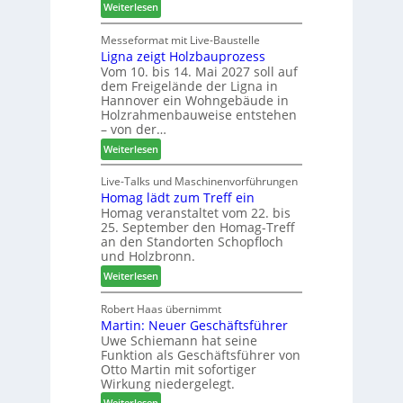
:
Weiterlesen
F
ü
L
r
r
e
Messeformat mit Live-Baustelle
ä
P
Ligna zeigt Holzbauprozess
i
s
l
Vom 10. bis 14. Mai 2027 soll auf
t
e
a
dem Freigelände der Ligna in
t
r
n
Hannover ein Wohngebäude in
h
u
t
Holzrahmenbauweise entstehen
e
n
a
– von der…
m
d
g
:
Weiterlesen
a
-
L
d
V
i
Live-Talks und Maschinenvorführungen
e
e
Homag lädt zum Treff ein
g
r
r
Homag veranstaltet vom 22. bis
n
I
b
25. September den Homag-Treff
a
n
i
an den Standorten Schopfloch
z
t
n
und Holzbronn.
e
e
d
:
Weiterlesen
i
r
e
H
g
z
r
o
Robert Haas übernimmt
t
u
Martin: Neuer Geschäftsführer
m
H
m
Uwe Schiemann hat seine
a
o
2
Funktion als Geschäftsführer von
g
l
0
Otto Martin mit sofortiger
l
z
2
Wirkung niedergelegt.
ä
b
7
:
Weiterlesen