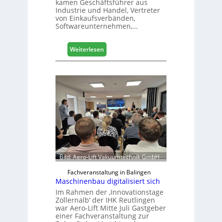
kamen Geschäftsführer aus
s
Industrie und Handel, Vertreter
e
von Einkaufsverbänden,
Softwareunternehmen,…
:
Weiterlesen
M
ö
b
e
l
b
r
a
n
c
h
Bild: Aero-Lift Vakuumtechnik GmbH
e
e
Fachveranstaltung in Balingen
Maschinenbau digitalisiert sich
r
ö
Im Rahmen der ‚Innovationstage
Zollernalb‘ der IHK Reutlingen
r
war Aero-Lift Mitte Juli Gastgeber
t
einer Fachveranstaltung zur
e