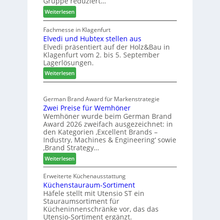
Gruppe reduziert…
S
e
t
:
Weiterlesen
i
a
W
c
b
e
Fachmesse in Klagenfurt
h
i
Elvedi und Hubtex stellen aus
i
Elvedi präsentiert auf der Holz&Bau in
n
l
Klagenfurt vom 2. bis 5. September
i
e
Lagerlösungen.
g
s
:
p
Weiterlesen
G
E
a
e
l
s
s
German Brand Award für Markenstrategie
v
s
c
Zwei Preise für Wemhöner
e
t
h
Wemhöner wurde beim German Brand
d
F
ä
Award 2026 zweifach ausgezeichnet: in
i
ü
f
den Kategorien ‚Excellent Brands –
u
h
Industry, Machines & Engineering‘ sowie
t
n
r
‚Brand Strategy…
s
d
u
:
Weiterlesen
j
H
n
Z
a
u
g
w
Erweiterte Küchenausstattung
h
b
a
Küchenstauraum-Sortiment
e
r
t
n
Häfele stellt mit Utensio ST ein
i
e
Stauraumsortiment für
P
x
Kücheninnenschränke vor, das das
r
s
Utensio-Sortiment ergänzt.
e