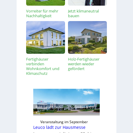
Vorreiter für mehr
Jetzt klimaneutral
Nachhaltigkeit
bauen
Fertighäuser
Holz-Fertighäuser
verbinden
werden wieder
Wohnkomfort und
gefördert
Klimaschutz
Bild: Leuco Ledermann GmbH & Co.
KG
Veranstaltung im September
Leuco lädt zur Hausmesse