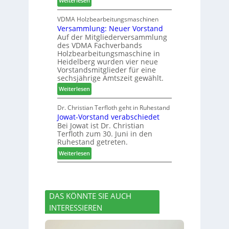
Weiterlesen
h
h
H
i
e
D
VDMA Holzbearbeitungsmaschinen
l
r
Versammlung: Neuer Vorstand
H
f
z
Auf der Mitgliederversammlung
f
t
a
des VDMA Fachverbands
o
b
h
Holzbearbeitungsmaschine in
r
e
l
Heidelberg wurden vier neue
d
i
e
Vorstandsmitglieder für eine
e
P
sechsjährige Amtszeit gewählt.
n
r
r
:
Weiterlesen
t
o
V
N
d
e
Dr. Christian Terfloth geht in Ruhestand
a
u
Jowat-Vorstand verabschiedet
r
c
k
Bei Jowat ist Dr. Christian
s
h
t
Terfloth zum 30. Juni in den
a
b
s
Ruhestand getreten.
m
e
u
:
m
Weiterlesen
s
c
J
l
s
h
o
u
e
e
w
n
r
a
g
u
DAS KÖNNTE SIE AUCH
t
:
n
INTERESSIEREN
-
N
g
V
e
e
o
u