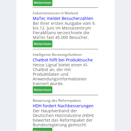
r
:
l
Weiterlesen
I
e
W
s
t
r
e
i
Industriemessen in Mailand
a
MaTec meldet Besucherzahlen
C
n
l
Bei ihrer ersten Ausgabe vom 9.
a
t
i
bis 12. Juni im Messezentrum
r
e
e
FieraMilano verzeichnete die
e
g
n
MaTec fast 45.000 Besucher.
-
r
:
Weiterlesen
A
i
M
k
e
a
Intelligente Beratungsfunktion
t
r
Chatbot hilft bei Produktsuche
T
i
t
Hesse Lignal bietet einen KI-
e
o
e
Chatbot an, der mit
c
n
s
Produktdaten und
m
s
S
Anwendungsinformationen
e
w
y
trainiert wurde.
l
o
s
:
Weiterlesen
d
c
t
C
e
h
e
h
Bewertung des Reformpakets
t
e
m
HDH fordert Nachbesserungen
a
B
n
Der Hauptverband der
t
e
2
Deutschen Holzindustrie (HDH)
b
s
0
bewertet das Reformpaket der
o
u
2
Bundesregierung gemischt.
t
c
6
: