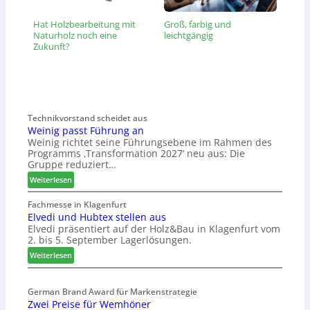
Hat Holzbearbeitung mit
Groß, farbig und
Naturholz noch eine
leichtgängig
Zukunft?
Technikvorstand scheidet aus
Weinig passt Führung an
Weinig richtet seine Führungsebene im Rahmen des
Programms ‚Transformation 2027‘ neu aus: Die
Gruppe reduziert…
:
Weiterlesen
W
e
Fachmesse in Klagenfurt
Elvedi und Hubtex stellen aus
i
Elvedi präsentiert auf der Holz&Bau in Klagenfurt vom
n
2. bis 5. September Lagerlösungen.
i
g
:
Weiterlesen
p
E
a
l
s
German Brand Award für Markenstrategie
v
Zwei Preise für Wemhöner
s
e