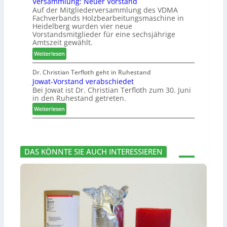
Versammlung: Neuer Vorstand
H
l
h
6
Auf der Mitgliederversammlung des VDMA
f
f
e
Fachverbands Holzbearbeitungsmaschine in
o
t
r
Heidelberg wurden vier neue
r
b
z
Vorstandsmitglieder für eine sechsjährige
d
e
a
Amtszeit gewählt.
e
i
h
:
Weiterlesen
r
P
l
V
t
r
e
e
Dr. Christian Terfloth geht in Ruhestand
N
o
n
Jowat-Vorstand verabschiedet
r
a
d
Bei Jowat ist Dr. Christian Terfloth zum 30. Juni
s
c
u
in den Ruhestand getreten.
a
h
k
m
:
Weiterlesen
b
t
m
J
e
s
l
o
s
u
u
w
s
c
n
a
e
h
DAS KÖNNTE SIE AUCH INTERESSIEREN
g
t
r
e
:
-
u
N
V
n
e
o
g
u
r
e
e
s
n
r
t
V
a
o
n