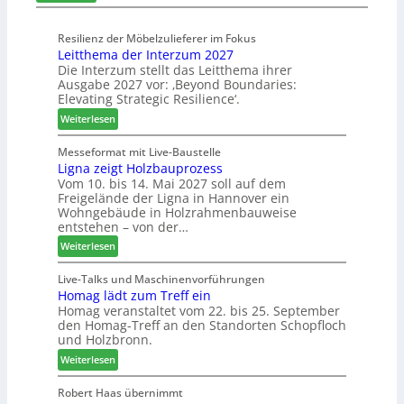
c
m
r
L
h
-
a
n
Resilienz der Möbelzulieferer im Fokus
S
m
Leitthema der Interzum 2027
u
o
e
Die Interzum stellt das Leitthema ihrer
n
r
l
Ausgabe 2027 vor: ‚Beyond Boundaries:
g
t
l
Elevating Strategic Resilience‘.
e
i
o
:
Weiterlesen
n
m
-
L
f
e
F
e
Messeformat mit Live-Baustelle
ü
n
r
Ligna zeigt Holzbauprozess
i
r
t
ä
Vom 10. bis 14. Mai 2027 soll auf dem
t
P
s
Freigelände der Ligna in Hannover ein
t
l
e
Wohngebäude in Holzrahmenbauweise
h
a
r
entstehen – von der…
e
n
u
:
Weiterlesen
m
t
n
L
a
a
d
i
Live-Talks und Maschinenvorführungen
d
g
-
Homag lädt zum Treff ein
g
e
V
Homag veranstaltet vom 22. bis 25. September
n
r
e
den Homag-Treff an den Standorten Schopfloch
a
I
r
und Holzbronn.
z
n
b
:
e
Weiterlesen
t
i
H
i
e
n
o
g
Robert Haas übernimmt
r
d