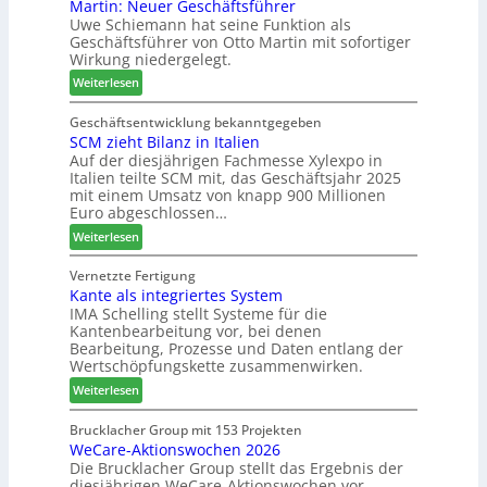
Martin: Neuer Geschäftsführer
m
t
z
e
Uwe Schiemann hat seine Funktion als
a
H
u
r
Geschäftsführer von Otto Martin mit sofortiger
g
o
m
Wirkung niedergelegt.
l
l
2
:
ä
Weiterlesen
z
0
M
d
b
2
a
t
Geschäftsentwicklung bekanntgegeben
a
7
SCM zieht Bilanz in Italien
r
z
u
Auf der diesjährigen Fachmesse Xylexpo in
t
u
p
Italien teilte SCM mit, das Geschäftsjahr 2025
i
m
r
mit einem Umsatz von knapp 900 Millionen
n
T
o
Euro abgeschlossen…
:
r
z
:
Weiterlesen
N
e
e
S
e
f
s
C
Vernetzte Fertigung
u
f
s
Kante als integriertes System
M
e
e
IMA Schelling stellt Systeme für die
z
r
i
Kantenbearbeitung vor, bei denen
i
G
n
Bearbeitung, Prozesse und Daten entlang der
e
e
Wertschöpfungskette zusammenwirken.
h
s
:
Weiterlesen
t
c
K
B
h
a
Brucklacher Group mit 153 Projekten
i
ä
WeCare-Aktionswochen 2026
n
l
f
Die Brucklacher Group stellt das Ergebnis der
t
a
t
diesjährigen WeCare-Aktionswochen vor.
e