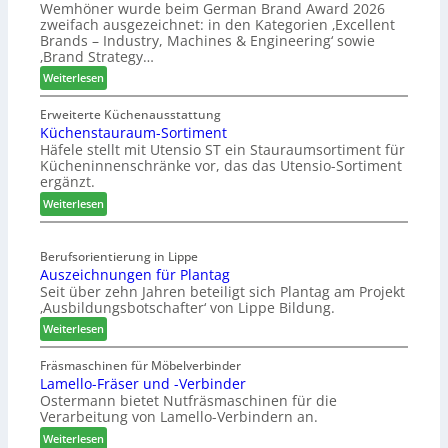
Wemhöner wurde beim German Brand Award 2026
t
d
zweifach ausgezeichnet: in den Kategorien ‚Excellent
F
i
Brands – Industry, Machines & Engineering‘ sowie
ü
u
‚Brand Strategy…
h
n
:
Weiterlesen
r
d
Z
u
H
w
Erweiterte Küchenausstattung
n
u
Küchenstauraum-Sortiment
e
g
b
Häfele stellt mit Utensio ST ein Stauraumsortiment für
i
a
t
Kücheninnenschränke vor, das das Utensio-Sortiment
P
n
e
ergänzt.
r
x
:
e
Weiterlesen
s
K
i
t
ü
s
e
Berufsorientierung in Lippe
c
e
l
Auszeichnungen für Plantag
h
f
l
Seit über zehn Jahren beteiligt sich Plantag am Projekt
e
ü
e
‚Ausbildungsbotschafter‘ von Lippe Bildung.
n
r
n
:
s
Weiterlesen
W
a
A
t
e
u
u
a
Fräsmaschinen für Möbelverbinder
m
s
Lamello-Fräser und -Verbinder
s
u
h
Ostermann bietet Nutfräsmaschinen für die
z
r
ö
Verarbeitung von Lamello-Verbindern an.
e
a
n
i
u
e
:
Weiterlesen