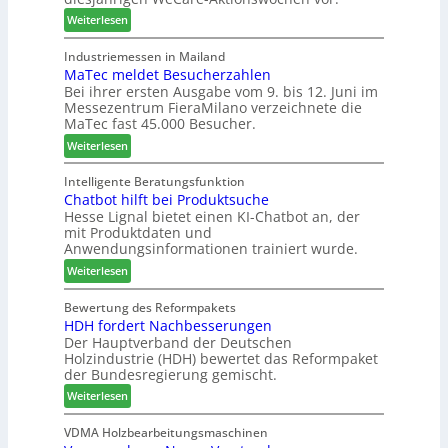
n
s
a
:
Weiterlesen
z
f
l
W
i
ü
s
e
Industriemessen in Mailand
n
h
i
MaTec meldet Besucherzahlen
C
I
r
n
Bei ihrer ersten Ausgabe vom 9. bis 12. Juni im
a
t
e
Messezentrum FieraMilano verzeichnete die
t
r
a
r
MaTec fast 45.000 Besucher.
e
e
l
g
:
-
Weiterlesen
i
r
M
A
e
i
a
k
Intelligente Beratungsfunktion
n
e
Chatbot hilft bei Produktsuche
T
t
Hesse Lignal bietet einen KI-Chatbot an, der
r
e
i
mit Produktdaten und
t
c
o
Anwendungsinformationen trainiert wurde.
e
m
n
s
:
e
Weiterlesen
s
S
C
l
w
y
h
d
Bewertung des Reformpakets
o
HDH fordert Nachbesserungen
s
a
e
c
Der Hauptverband der Deutschen
t
t
t
h
Holzindustrie (HDH) bewertet das Reformpaket
e
b
B
e
der Bundesregierung gemischt.
m
o
e
n
:
t
Weiterlesen
s
2
H
h
u
0
D
i
VDMA Holzbearbeitungsmaschinen
c
2