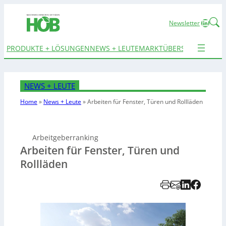
Linked
Newsletter
PRODUKTE + LÖSUNGEN
NEWS + LEUTE
MARKTÜBERSICHTEN
TER
NEWS + LEUTE
Home
»
News + Leute
»
Arbeiten für Fenster, Türen und Rollläden
Arbeitgeberranking
Arbeiten für Fenster, Türen und
Rollläden