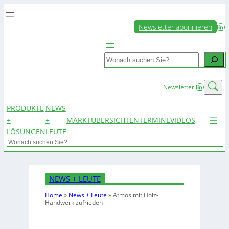
LinkedIn
Newsletter abonnieren
Search
LinkedIn
Newsletter
PRODUKTE
NEWS
+
+
MARKTÜBERSICHTEN
TERMINE
VIDEOS
LÖSUNGEN
LEUTE
Search
NEWS + LEUTE
Home
»
News + Leute
»
Atmos mit Holz-
Handwerk zufrieden