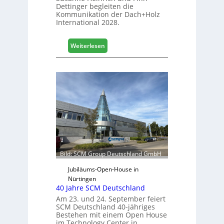
Dettinger begleiten die
Kommunikation der Dach+Holz
International 2028.
:
Weiterlesen
V
e
r
t
r
e
t
e
r
f
ü
Bild: SCM Group Deutschland GmbH
r
D
Jubiläums-Open-House in
a
Nürtingen
40 Jahre SCM Deutschland
c
h
Am 23. und 24. September feiert
SCM Deutschland 40-jähriges
+
Bestehen mit einem Open House
H
im Technology Center in