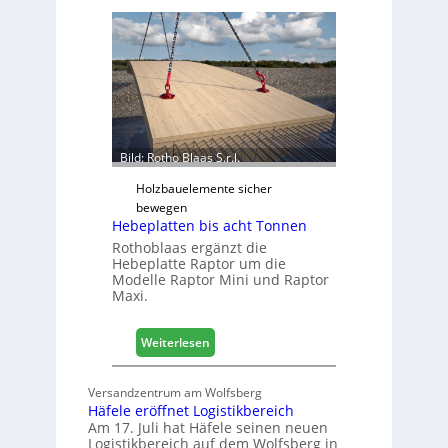
h
e
l
t
b
z
ö
t
c
k
e
r
Bild: Rotho Blaas S.r.l.
w
e
Holzbauelemente sicher
i
bewegen
Hebeplatten bis acht Tonnen
t
e
Rothoblaas ergänzt die
Hebeplatte Raptor um die
r
Modelle Raptor Mini und Raptor
t
Maxi.
F
ü
h
:
Weiterlesen
r
H
u
e
Versandzentrum am Wolfsberg
n
b
Häfele eröffnet Logistikbereich
g
e
Am 17. Juli hat Häfele seinen neuen
p
Logistikbereich auf dem Wolfsberg in