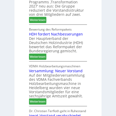
d
Programms ‚Transformation
n
W
e
2027‘ neu aus: Die Gruppe
s
e
reduziert die Vorstandsstruktur
r
t
m
von drei Mitgliedern auf zwei.
a
h
:
Weiterlesen
u
ö
W
r
n
e
Bewertung des Reformpakets
a
e
HDH fordert Nachbesserungen
i
u
r
Der Hauptverband der
n
m
Deutschen Holzindustrie (HDH)
i
-
bewertet das Reformpaket der
g
S
Bundesregierung gemischt.
p
o
:
Weiterlesen
a
r
H
s
t
D
VDMA Holzbearbeitungsmaschinen
s
i
Versammlung: Neuer Vorstand
H
t
m
Auf der Mitgliederversammlung
f
F
e
des VDMA Fachverbands
o
ü
n
Holzbearbeitungsmaschine in
r
h
t
Heidelberg wurden vier neue
d
r
Vorstandsmitglieder für eine
e
u
sechsjährige Amtszeit gewählt.
r
n
:
Weiterlesen
t
g
V
N
a
e
Dr. Christian Terfloth geht in Ruhestand
a
n
Jowat-Vorstand verabschiedet
r