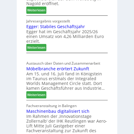
l
Nagold eröffnet.
a
:
Weiterlesen
t
H
t
ä
Jahresergebnis vorgestellt
e
Egger: Stabiles Geschäftsjahr
f
n
Egger hat im Geschäftsjahr 2025/26
e
einen Umsatz von 4,26 Milliarden Euro
b
l
erzielt.
i
e
:
e
Weiterlesen
s
E
r
a
g
ö
c
Austausch über Daten und Zusammenarbeit
g
f
h
Möbelbranche erörtert Zukunft
e
f
t
Am 15. und 16. Juli fand in Königstein
r
n
T
im Taunus erstmals der Integrated
:
e
o
Worlds Management Circle statt. Dort
S
t
n
kamen Geschäftsführer aus Industrie…
t
L
n
:
Weiterlesen
a
o
e
M
b
g
n
ö
Fachveranstaltung in Balingen
i
i
Maschinenbau digitalisiert sich
b
l
s
Im Rahmen der ‚Innovationstage
e
e
t
Zollernalb‘ der IHK Reutlingen war Aero-
l
s
i
Lift Mitte Juli Gastgeber einer
b
G
k
Fachveranstaltung zur Zukunft des
r
e
b