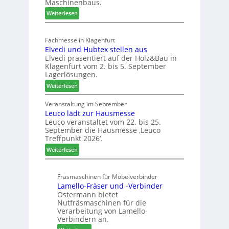
Maschinenbaus.
a
s
e
:
Weiterlesen
n
c
r
M
c
h
e
a
h
ä
i
Fachmesse in Klagenfurt
s
e
f
c
Elvedi und Hubtex stellen aus
c
e
t
h
Elvedi präsentiert auf der Holz&Bau in
h
r
s
Klagenfurt vom 2. bis 5. September
i
ö
j
Lagerlösungen.
n
r
a
:
Weiterlesen
e
t
h
E
n
e
r
l
Veranstaltung im September
b
r
Leuco lädt zur Hausmesse
v
a
t
Leuco veranstaltet vom 22. bis 25.
e
u
Z
September die Hausmesse ‚Leuco
d
d
u
Treffpunkt 2026‘.
i
i
k
:
u
Weiterlesen
g
u
L
n
i
n
e
d
t
f
Fräsmaschinen für Möbelverbinder
u
H
a
t
Lamello-Fräser und -Verbinder
c
u
l
Ostermann bietet
o
b
i
Nutfräsmaschinen für die
l
t
s
Verarbeitung von Lamello-
ä
e
i
Verbindern an.
d
x
e