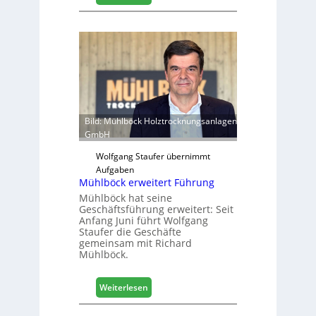
M
d
a
s
c
h
i
n
e
n
Bild: Mühlböck Holztrocknungsanlagen
i
GmbH
n
t
Wolfgang Staufer übernimmt
e
Aufgaben
l
Mühlböck erweitert Führung
l
Mühlböck hat seine
i
Geschäftsführung erweitert: Seit
Anfang Juni führt Wolfgang
g
Staufer die Geschäfte
e
gemeinsam mit Richard
n
Mühlböck.
t
v
:
Weiterlesen
e
M
r
ü
n