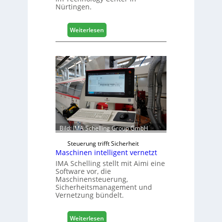
o
Nürtingen.
l
z
:
2
Weiterlesen
4
0
0
2
J
8
a
h
r
e
S
C
M
Bild: IMA Schelling Group GmbH
D
e
Steuerung trifft Sicherheit
Maschinen intelligent vernetzt
u
t
IMA Schelling stellt mit Aimi eine
Software vor, die
s
Maschinensteuerung,
c
Sicherheitsmanagement und
h
Vernetzung bündelt.
l
a
:
n
Weiterlesen