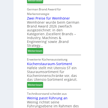
:
Weiterlesen
t
s
r
L
z
t
t
a
German Brand Award für
u
e
s
m
Markenstrategie
r
l
i
e
Zwei Preise für Wemhöner
H
l
c
Wemhöner wurde beim German
l
a
e
h
Brand Award 2026 zweifach
l
u
n
ausgezeichnet: in den
o
s
a
Kategorien ‚Excellent Brands –
-
m
u
Industry, Machines &
F
e
s
Engineering‘ sowie ‚Brand
r
s
Strategy…
ä
s
:
Weiterlesen
s
e
Z
e
w
Erweiterte Küchenausstattung
r
Küchenstauraum-Sortiment
e
u
Häfele stellt mit Utensio ST ein
i
n
Stauraumsortiment für
P
d
Kücheninnenschränke vor, das
r
-
das Utensio-Sortiment ergänzt.
e
V
:
Weiterlesen
i
e
K
s
r
ü
Technikvorstand scheidet aus
e
b
Weinig passt Führung an
c
f
i
Weinig richtet seine
h
ü
n
Führungsebene im Rahmen des
e
r