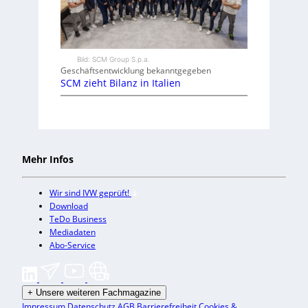
Bild: SCM Group S.p.a.
Geschäftsentwicklung bekanntgegeben
SCM zieht Bilanz in Italien
Mehr Infos
Wir sind IVW geprüft!
Download
TeDo Business
Mediadaten
Abo-Service
+
Unsere weiteren Fachmagazine
Impressum
Datenschutz
AGB
Barrierefreiheit
Cookies &