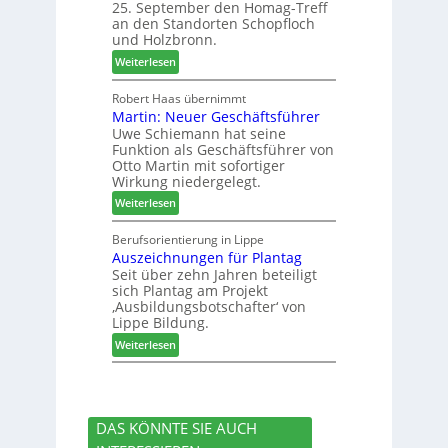
25. September den Homag-Treff
a
n
h
an den Standorten Schopfloch
z
t
i
und Holzbronn.
e
e
e
:
Weiterlesen
i
r
d
H
g
z
e
o
Robert Haas übernimmt
t
u
t
Martin: Neuer Geschäftsführer
m
H
m
Uwe Schiemann hat seine
a
o
2
Funktion als Geschäftsführer von
g
l
0
Otto Martin mit sofortiger
l
z
2
Wirkung niedergelegt.
ä
b
7
:
Weiterlesen
d
a
M
t
u
a
Berufsorientierung in Lippe
z
p
Auszeichnungen für Plantag
r
u
r
Seit über zehn Jahren beteiligt
t
m
o
sich Plantag am Projekt
i
T
z
‚Ausbildungsbotschafter‘ von
n
r
e
Lippe Bildung.
:
e
s
:
Weiterlesen
N
f
s
A
e
f
u
u
e
s
e
i
z
r
n
DAS KÖNNTE SIE AUCH
e
G