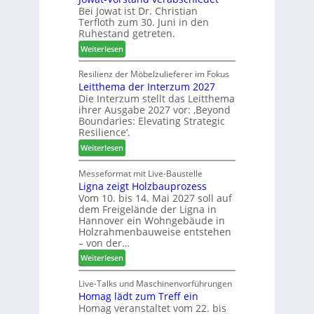
c
Bei Jowat ist Dr. Christian
s
h
Terfloth zum 30. Juni in den
a
b
Ruhestand getreten.
m
e
:
m
Weiterlesen
s
J
l
s
o
u
Resilienz der Möbelzulieferer im Fokus
e
Leitthema der Interzum 2027
w
n
r
Die Interzum stellt das Leitthema
a
g
u
ihrer Ausgabe 2027 vor: ‚Beyond
t
:
n
Boundaries: Elevating Strategic
-
N
g
Resilience‘.
V
e
e
:
Weiterlesen
o
u
n
L
r
e
e
Messeformat mit Live-Baustelle
s
r
Ligna zeigt Holzbauprozess
i
t
V
Vom 10. bis 14. Mai 2027 soll auf
t
a
o
dem Freigelände der Ligna in
t
n
r
Hannover ein Wohngebäude in
h
d
s
Holzrahmenbauweise entstehen
e
v
t
– von der…
m
e
a
:
Weiterlesen
a
r
n
L
d
a
d
i
Live-Talks und Maschinenvorführungen
e
b
Homag lädt zum Treff ein
g
r
s
Homag veranstaltet vom 22. bis
n
I
c