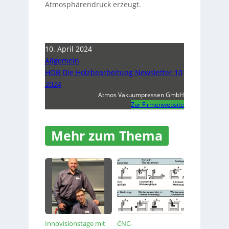
Atmosphärendruck erzeugt.
10. April 2024
Allgemein
HOB Die Holzbearbeitung Newsletter 10
2024
Atmos Vakuumpressen GmbH
Zur Firmenwebsite
Mehr zum Thema
Innovisionstage mit
CNC-