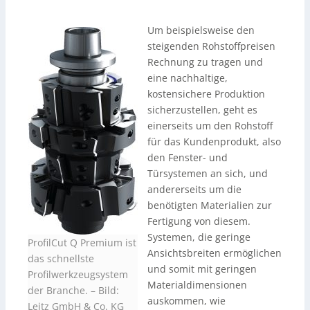
Um beispielsweise den
steigenden Rohstoffpreisen
Rechnung zu tragen und
eine nachhaltige,
kostensichere Produktion
sicherzustellen, geht es
einerseits um den Rohstoff
für das Kundenprodukt, also
den Fenster- und
Türsystemen an sich, und
andererseits um die
benötigten Materialien zur
Fertigung von diesem.
Systemen, die geringe
ProfilCut Q Premium ist
Ansichtsbreiten ermöglichen
das schnellste
und somit mit geringen
Profilwerkzeugsystem
Materialdimensionen
der Branche.
–
Bild:
auskommen, wie
Leitz GmbH & Co. KG