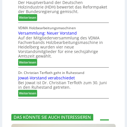
Der Hauptverband der Deutschen
t
t
t
h
Holzindustrie (HDH) bewertet das Reformpaket
e
b
B
e
der Bundesregierung gemischt.
m
o
e
n
:
t
Weiterlesen
s
2
H
h
u
0
D
i
VDMA Holzbearbeitungsmaschinen
c
2
Versammlung: Neuer Vorstand
H
l
h
6
Auf der Mitgliederversammlung des VDMA
f
f
e
Fachverbands Holzbearbeitungsmaschine in
o
t
r
Heidelberg wurden vier neue
r
b
z
Vorstandsmitglieder für eine sechsjährige
d
e
a
Amtszeit gewählt.
e
i
h
:
Weiterlesen
r
P
l
V
t
r
e
e
Dr. Christian Terfloth geht in Ruhestand
N
o
n
Jowat-Vorstand verabschiedet
r
a
d
Bei Jowat ist Dr. Christian Terfloth zum 30. Juni
s
c
u
in den Ruhestand getreten.
a
h
k
m
:
Weiterlesen
b
t
m
J
e
s
l
o
s
u
u
w
s
c
n
a
e
h
DAS KÖNNTE SIE AUCH INTERESSIEREN
g
t
r
e
:
-
u