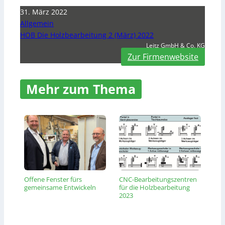
31. März 2022
Allgemein
HOB Die Holzbearbeitung 2 (März) 2022
Leitz GmbH & Co. KG
Zur Firmenwebsite
Mehr zum Thema
Offene Fenster fürs
CNC-Bearbeitungszentren
gemeinsame Entwickeln
für die Holzbearbeitung
2023