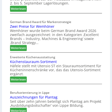
2. bis 5. September Lagerlösungen.
i
g
:
Weiterlesen
p
E
a
l
s
German Brand Award für Markenstrategie
v
Zwei Preise für Wemhöner
s
e
Wemhöner wurde beim German Brand Award 2026
t
d
zweifach ausgezeichnet: in den Kategorien ‚Excellent
F
i
Brands – Industry, Machines & Engineering‘ sowie
ü
u
‚Brand Strategy…
h
n
:
Weiterlesen
r
d
Z
u
H
w
Erweiterte Küchenausstattung
n
u
Küchenstauraum-Sortiment
e
g
b
Häfele stellt mit Utensio ST ein Stauraumsortiment für
i
a
t
Kücheninnenschränke vor, das das Utensio-Sortiment
P
n
e
ergänzt.
r
x
:
e
Weiterlesen
s
K
i
t
ü
s
e
Berufsorientierung in Lippe
c
e
l
Auszeichnungen für Plantag
h
f
l
Seit über zehn Jahren beteiligt sich Plantag am Projekt
e
ü
e
‚Ausbildungsbotschafter‘ von Lippe Bildung.
n
r
n
:
s
Weiterlesen
W
a