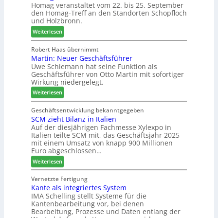
Homag veranstaltet vom 22. bis 25. September
n
r
e
den Homag-Treff an den Standorten Schopfloch
a
I
r
und Holzbronn.
z
n
b
:
e
Weiterlesen
t
i
H
i
e
n
o
g
Robert Haas übernimmt
r
d
Martin: Neuer Geschäftsführer
m
t
z
e
Uwe Schiemann hat seine Funktion als
a
H
u
r
Geschäftsführer von Otto Martin mit sofortiger
g
o
m
Wirkung niedergelegt.
l
l
2
:
ä
Weiterlesen
z
0
M
d
b
2
a
t
Geschäftsentwicklung bekanntgegeben
a
7
SCM zieht Bilanz in Italien
r
z
u
Auf der diesjährigen Fachmesse Xylexpo in
t
u
p
Italien teilte SCM mit, das Geschäftsjahr 2025
i
m
r
mit einem Umsatz von knapp 900 Millionen
n
T
o
Euro abgeschlossen…
:
r
z
:
Weiterlesen
N
e
e
S
e
f
s
C
Vernetzte Fertigung
u
f
s
Kante als integriertes System
M
e
e
IMA Schelling stellt Systeme für die
z
r
i
Kantenbearbeitung vor, bei denen
i
G
n
Bearbeitung, Prozesse und Daten entlang der
e
e