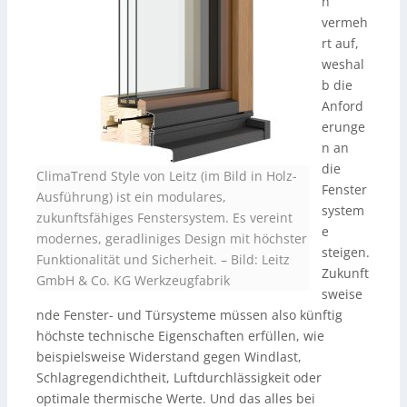
h
vermeh
rt auf,
weshal
b die
Anford
erunge
n an
die
ClimaTrend Style von Leitz (im Bild in Holz-
Fenster
Ausführung) ist ein modulares,
system
zukunftsfähiges Fenstersystem. Es vereint
e
modernes, geradliniges Design mit höchster
steigen.
Funktionalität und Sicherheit. – Bild: Leitz
Zukunft
GmbH & Co. KG Werkzeugfabrik
sweise
nde Fenster- und Türsysteme müssen also künftig
höchste technische Eigenschaften erfüllen, wie
beispielsweise Widerstand gegen Windlast,
Schlagregendichtheit, Luftdurchlässigkeit oder
optimale thermische Werte. Und das alles bei