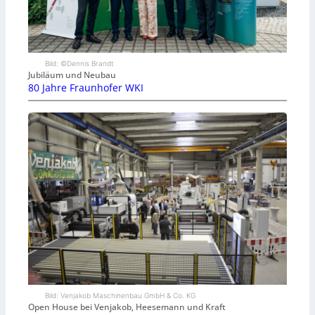
Bild: ©Dennis Brandt
Jubiläum und Neubau
80 Jahre Fraunhofer WKI
Bild: Venjakob Maschinenbau GmbH & Co. KG
Open House bei Venjakob, Heesemann und Kraft