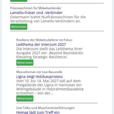
A
t
e
u
u
a
Fräsmaschinen für Möbelverbinder
m
s
Lamello-Fräser und -Verbinder
s
u
h
Ostermann bietet Nutfräsmaschinen für die
z
r
ö
Verarbeitung von Lamello-Verbindern an.
e
a
n
i
u
e
:
Weiterlesen
c
m
r
L
h
-
a
n
Resilienz der Möbelzulieferer im Fokus
S
m
Leitthema der Interzum 2027
u
o
e
Die Interzum stellt das Leitthema ihrer
n
r
l
Ausgabe 2027 vor: ‚Beyond Boundaries:
g
t
l
Elevating Strategic Resilience‘.
e
i
o
:
Weiterlesen
n
m
-
L
f
e
F
e
Messeformat mit Live-Baustelle
ü
n
r
Ligna zeigt Holzbauprozess
i
r
t
ä
Vom 10. bis 14. Mai 2027 soll auf dem
t
P
s
Freigelände der Ligna in Hannover ein
t
l
e
Wohngebäude in Holzrahmenbauweise
h
a
r
entstehen – von der…
e
n
u
:
Weiterlesen
m
t
n
L
a
a
d
i
Live-Talks und Maschinenvorführungen
d
g
-
Homag lädt zum Treff ein
g
e
V