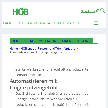
Linked
Newsletter
PRODUKTE + LÖSUNGEN
NEWS + LEUTE
MARKTÜBERSICHTEN
TER
HOB SPECIAL FENSTER- UND TÜRENFERTIGUNG
Home
»
HOB special Fenster- und Türenfertigung
»
Automatisieren
mit Fingerspitzengefühl
Starke Werkzeuge für nachhaltig produzierte
Fenster und Türen
Automatisieren mit
Fingerspitzengefühl
Das Ziel fossile Energieträger zu ersetzen, den
Energieverbrauch im Wohnbereich zu
reduzieren und verstärkt natürliche Rohstoffe