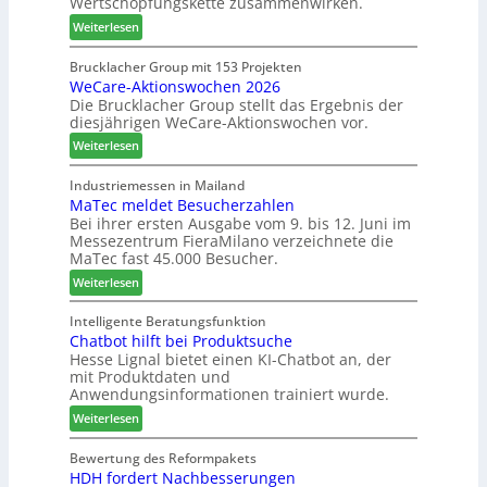
Wertschöpfungskette zusammenwirken.
h
s
:
Weiterlesen
t
c
K
B
h
a
Brucklacher Group mit 153 Projekten
i
ä
WeCare-Aktionswochen 2026
n
l
f
Die Brucklacher Group stellt das Ergebnis der
t
a
t
diesjährigen WeCare-Aktionswochen vor.
e
n
s
a
:
Weiterlesen
z
f
l
W
i
ü
s
e
Industriemessen in Mailand
n
h
i
MaTec meldet Besucherzahlen
C
I
r
n
Bei ihrer ersten Ausgabe vom 9. bis 12. Juni im
a
t
e
Messezentrum FieraMilano verzeichnete die
t
r
a
r
MaTec fast 45.000 Besucher.
e
e
l
g
:
-
Weiterlesen
i
r
M
A
e
i
a
k
Intelligente Beratungsfunktion
n
e
Chatbot hilft bei Produktsuche
T
t
Hesse Lignal bietet einen KI-Chatbot an, der
r
e
i
mit Produktdaten und
t
c
o
Anwendungsinformationen trainiert wurde.
e
m
n
s
:
e
Weiterlesen
s
S
C
l
w
y
h
d
Bewertung des Reformpakets
o
HDH fordert Nachbesserungen
s
a
e
c