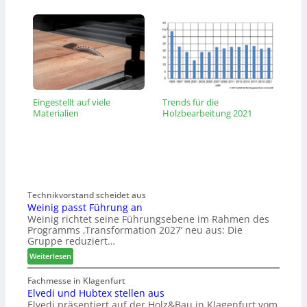
Eingestellt auf viele
Trends für die
Materialien
Holzbearbeitung 2021
Technikvorstand scheidet aus
Weinig passt Führung an
Weinig richtet seine Führungsebene im Rahmen des
Programms ‚Transformation 2027‘ neu aus: Die
Gruppe reduziert…
:
Weiterlesen
W
e
Fachmesse in Klagenfurt
Elvedi und Hubtex stellen aus
i
Elvedi präsentiert auf der Holz&Bau in Klagenfurt vom
n