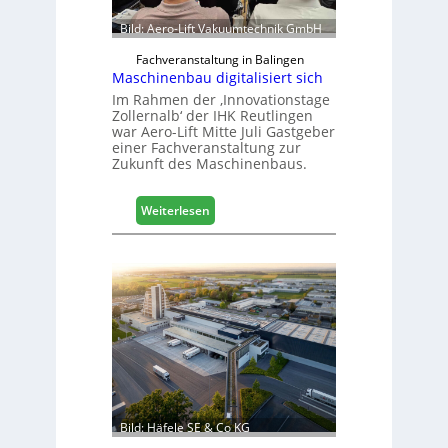
Bild: Aero-Lift Vakuumtechnik GmbH
Fachveranstaltung in Balingen
Maschinenbau digitalisiert sich
Im Rahmen der ‚Innovationstage
Zollernalb‘ der IHK Reutlingen
war Aero-Lift Mitte Juli Gastgeber
einer Fachveranstaltung zur
Zukunft des Maschinenbaus.
:
Weiterlesen
M
a
s
c
h
i
n
e
n
b
a
Bild: Häfele SE & Co KG
u