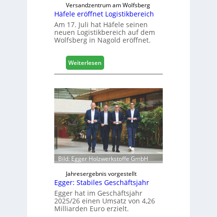
d
Versandzentrum am Wolfsberg
Häfele eröffnet Logistikbereich
i
g
Am 17. Juli hat Häfele seinen
neuen Logistikbereich auf dem
i
Wolfsberg in Nagold eröffnet.
t
a
l
:
Weiterlesen
i
H
s
ä
i
f
e
e
r
l
t
e
s
e
i
r
c
ö
h
f
Bild: Egger Holzwerkstoffe GmbH
f
n
Jahresergebnis vorgestellt
Egger: Stabiles Geschäftsjahr
e
t
Egger hat im Geschäftsjahr
2025/26 einen Umsatz von 4,26
L
Milliarden Euro erzielt.
o