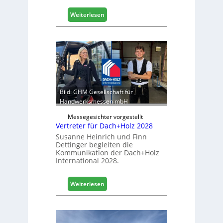
g
i
:
Weiterlesen
s
E
t
g
i
g
k
e
b
r
e
:
r
S
e
t
Bild: GHM Gesellschaft für
i
a
Handwerksmessen mbH
c
b
h
Messegesichter vorgestellt
i
Vertreter für Dach+Holz 2028
l
Susanne Heinrich und Finn
e
Dettinger begleiten die
s
Kommunikation der Dach+Holz
G
International 2028.
e
s
:
Weiterlesen
c
V
h
e
ä
r
f
t
t