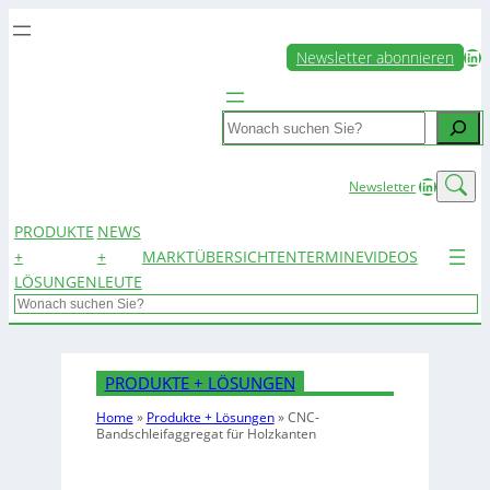
LinkedIn
Newsletter abonnieren
Search
LinkedIn
Newsletter
PRODUKTE
NEWS
+
+
MARKTÜBERSICHTEN
TERMINE
VIDEOS
LÖSUNGEN
LEUTE
Search
PRODUKTE + LÖSUNGEN
Home
»
Produkte + Lösungen
»
CNC-
Bandschleifaggregat für Holzkanten