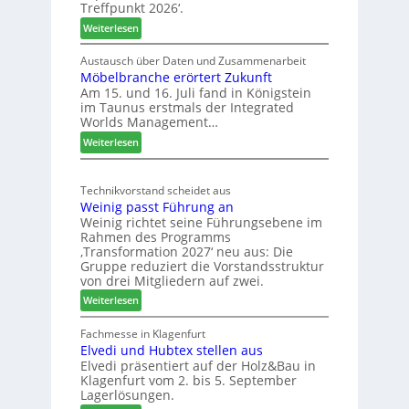
r
Treffpunkt 2026‘.
e
:
Weiterlesen
S
L
C
e
Austausch über Daten und Zusammenarbeit
M
Möbelbranche erörtert Zukunft
u
D
Am 15. und 16. Juli fand in Königstein
c
im Taunus erstmals der Integrated
e
o
Worlds Management…
u
l
:
ä
Weiterlesen
t
M
d
s
ö
t
c
Technikvorstand scheidet aus
b
z
h
Weinig passt Führung an
e
u
l
Weinig richtet seine Führungsebene im
l
r
a
Rahmen des Programms
b
H
n
‚Transformation 2027‘ neu aus: Die
r
a
d
Gruppe reduziert die Vorstandsstruktur
a
u
von drei Mitgliedern auf zwei.
n
s
:
Weiterlesen
c
m
W
h
e
e
Fachmesse in Klagenfurt
e
s
Elvedi und Hubtex stellen aus
i
e
s
Elvedi präsentiert auf der Holz&Bau in
n
r
e
Klagenfurt vom 2. bis 5. September
i
ö
Lagerlösungen.
g
r