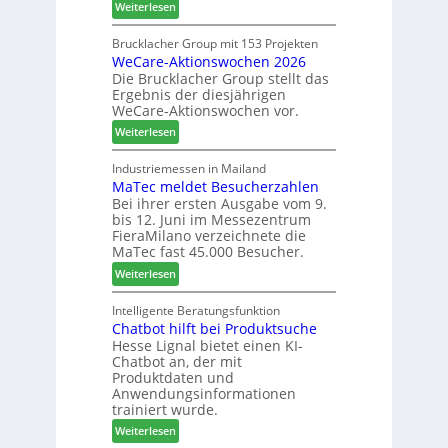
:
Weiterlesen
h
c
L
n
h
a
Brucklacher Group mit 153 Projekten
u
ä
WeCare-Aktionswochen 2026
m
n
f
Die Brucklacher Group stellt das
e
g
t
Ergebnis der diesjährigen
l
e
s
WeCare-Aktionswochen vor.
l
n
f
:
o
Weiterlesen
f
ü
W
-
ü
h
e
F
Industriemessen in Mailand
r
r
MaTec meldet Besucherzahlen
C
r
P
e
Bei ihrer ersten Ausgabe vom 9.
a
ä
l
r
bis 12. Juni im Messezentrum
r
s
a
FieraMilano verzeichnete die
e
e
n
MaTec fast 45.000 Besucher.
-
r
t
:
Weiterlesen
A
u
a
M
k
n
g
a
Intelligente Beratungsfunktion
t
d
Chatbot hilft bei Produktsuche
T
i
-
Hesse Lignal bietet einen KI-
e
o
V
Chatbot an, der mit
c
n
e
Produktdaten und
m
s
r
Anwendungsinformationen
e
w
b
trainiert wurde.
l
o
i
:
Weiterlesen
d
c
n
C