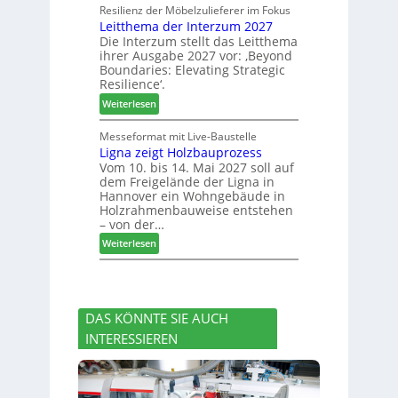
h
o
u
Resilienz der Möbelzulieferer im Fokus
e
e
Leitthema der Interzum 2027
w
n
r
Die Interzum stellt das Leitthema
a
g
u
ihrer Ausgabe 2027 vor: ‚Beyond
t
:
n
Boundaries: Elevating Strategic
-
N
g
Resilience‘.
V
e
e
:
Weiterlesen
o
u
n
L
r
e
e
Messeformat mit Live-Baustelle
s
r
Ligna zeigt Holzbauprozess
i
t
V
Vom 10. bis 14. Mai 2027 soll auf
t
a
o
dem Freigelände der Ligna in
t
n
r
Hannover ein Wohngebäude in
h
d
s
Holzrahmenbauweise entstehen
e
v
t
– von der…
m
e
a
:
Weiterlesen
a
r
n
L
d
a
d
i
e
b
g
r
s
n
I
c
DAS KÖNNTE SIE AUCH
a
n
h
INTERESSIEREN
z
t
i
e
e
e
i
r
d
g
z
e