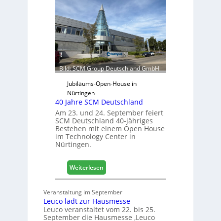
r
s
e
j
t
a
e
h
r
r
f
ü
Bild: SCM Group Deutschland GmbH
r
D
Jubiläums-Open-House in
a
Nürtingen
40 Jahre SCM Deutschland
c
h
Am 23. und 24. September feiert
SCM Deutschland 40-jähriges
+
Bestehen mit einem Open House
H
im Technology Center in
o
Nürtingen.
l
z
:
2
Weiterlesen
4
0
0
2
Veranstaltung im September
J
8
Leuco lädt zur Hausmesse
a
Leuco veranstaltet vom 22. bis 25.
h
September die Hausmesse ‚Leuco