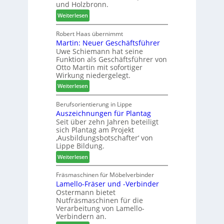
e
und Holzbronn.
s
t
m
:
Weiterlesen
a
h
H
u
ö
o
Robert Haas übernimmt
r
n
Martin: Neuer Geschäftsführer
m
a
e
Uwe Schiemann hat seine
a
u
r
Funktion als Geschäftsführer von
g
m
Otto Martin mit sofortiger
l
-
Wirkung niedergelegt.
ä
S
:
Weiterlesen
d
o
M
t
r
a
Berufsorientierung in Lippe
z
t
Auszeichnungen für Plantag
r
u
i
Seit über zehn Jahren beteiligt
t
m
m
sich Plantag am Projekt
i
T
e
‚Ausbildungsbotschafter‘ von
n
r
n
Lippe Bildung.
:
e
t
:
Weiterlesen
N
f
A
e
f
u
Fräsmaschinen für Möbelverbinder
u
e
Lamello-Fräser und -Verbinder
s
e
i
Ostermann bietet
z
r
n
Nutfräsmaschinen für die
e
G
Verarbeitung von Lamello-
i
e
Verbindern an.
c
s