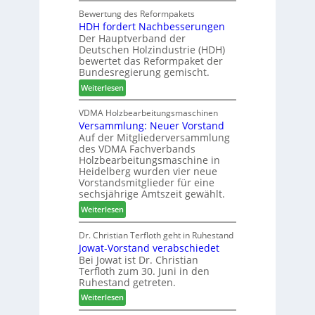
e
h
d
h
Bewertung des Reformpakets
t
e
e
HDH fordert Nachbesserungen
a
B
n
r
Der Hauptverband der
t
e
2
Deutschen Holzindustrie (HDH)
b
s
0
bewertet das Reformpaket der
o
u
2
Bundesregierung gemischt.
t
c
6
:
Weiterlesen
h
h
H
i
e
D
VDMA Holzbearbeitungsmaschinen
l
r
Versammlung: Neuer Vorstand
H
f
z
Auf der Mitgliederversammlung
f
t
a
des VDMA Fachverbands
o
b
h
Holzbearbeitungsmaschine in
r
e
l
Heidelberg wurden vier neue
d
i
e
Vorstandsmitglieder für eine
e
P
sechsjährige Amtszeit gewählt.
n
r
r
:
Weiterlesen
t
o
V
N
d
e
Dr. Christian Terfloth geht in Ruhestand
a
u
Jowat-Vorstand verabschiedet
r
c
k
Bei Jowat ist Dr. Christian
s
h
t
Terfloth zum 30. Juni in den
a
b
s
Ruhestand getreten.
m
e
u
:
m
Weiterlesen
s
c
J
l
s