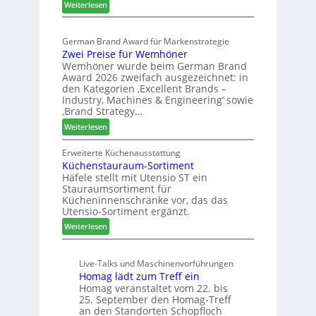
:
p
Weiterlesen
t
E
a
e
l
s
r
German Brand Award für Markenstrategie
v
s
t
Zwei Preise für Wemhöner
e
t
Z
Wemhöner wurde beim German Brand
d
F
u
Award 2026 zweifach ausgezeichnet: in
i
ü
k
den Kategorien ‚Excellent Brands –
u
h
u
Industry, Machines & Engineering‘ sowie
n
r
‚Brand Strategy…
n
d
u
f
:
Weiterlesen
H
n
t
Z
u
g
w
Erweiterte Küchenausstattung
b
a
Küchenstauraum-Sortiment
e
t
n
Häfele stellt mit Utensio ST ein
i
e
Stauraumsortiment für
P
x
Kücheninnenschränke vor, das das
r
s
Utensio-Sortiment ergänzt.
e
t
:
Weiterlesen
i
e
K
s
l
ü
e
l
Live-Talks und Maschinenvorführungen
c
f
e
Homag lädt zum Treff ein
h
ü
n
Homag veranstaltet vom 22. bis
e
r
a
25. September den Homag-Treff
n
W
u
an den Standorten Schopfloch
s