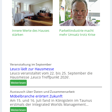
Innere Werte des Hauses
Parkettindustrie macht
stärken
mehr Umsatz trotz Krise
Veranstaltung im September
Leuco lädt zur Hausmesse
Leuco veranstaltet vom 22. bis 25. September die
Hausmesse ‚Leuco Treffpunkt 2026‘.
:
Weiterlesen
L
e
Austausch über Daten und Zusammenarbeit
Möbelbranche erörtert Zukunft
u
Am 15. und 16. Juli fand in Königstein im Taunus
c
erstmals der Integrated Worlds Management…
o
l
:
Weiterlesen