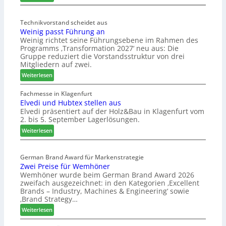
ä
M
d
ö
t
Technikvorstand scheidet aus
b
Weinig passt Führung an
z
e
Weinig richtet seine Führungsebene im Rahmen des
u
l
Programms ‚Transformation 2027‘ neu aus: Die
r
b
Gruppe reduziert die Vorstandsstruktur von drei
H
r
Mitgliedern auf zwei.
a
a
:
Weiterlesen
u
n
W
s
c
e
Fachmesse in Klagenfurt
m
h
Elvedi und Hubtex stellen aus
i
e
e
Elvedi präsentiert auf der Holz&Bau in Klagenfurt vom
n
s
e
2. bis 5. September Lagerlösungen.
i
s
r
g
:
Weiterlesen
e
ö
p
E
r
a
l
t
s
German Brand Award für Markenstrategie
v
e
Zwei Preise für Wemhöner
s
e
r
Wemhöner wurde beim German Brand Award 2026
t
d
t
zweifach ausgezeichnet: in den Kategorien ‚Excellent
F
i
Z
Brands – Industry, Machines & Engineering‘ sowie
ü
u
u
‚Brand Strategy…
h
n
k
:
Weiterlesen
r
d
u
Z
u
H
n