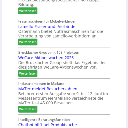
i
m
i
Bildung.
n
T
m
:
:
Weiterlesen
r
e
A
N
e
n
u
e
Fräsmaschinen für Möbelverbinder
f
t
Lamello-Fräser und -Verbinder
s
u
f
Ostermann bietet Nutfräsmaschinen für die
z
e
e
Verarbeitung von Lamello-Verbindern an.
e
r
i
i
G
n
:
Weiterlesen
c
e
L
h
s
a
Brucklacher Group mit 153 Projekten
n
c
WeCare-Aktionswochen 2026
m
u
Die Brucklacher Group stellt das Ergebnis der
h
e
diesjährigen WeCare-Aktionswochen vor.
n
ä
l
g
f
l
:
Weiterlesen
e
t
o
W
n
s
-
e
Industriemessen in Mailand
f
f
F
MaTec meldet Besucherzahlen
C
ü
ü
r
Bei ihrer ersten Ausgabe vom 9. bis 12. Juni im
a
Messezentrum FieraMilano verzeichnete die
r
h
ä
r
MaTec fast 45.000 Besucher.
P
r
s
e
l
e
e
:
-
Weiterlesen
a
r
r
M
A
n
u
a
k
Intelligente Beratungsfunktion
t
n
Chatbot hilft bei Produktsuche
T
t