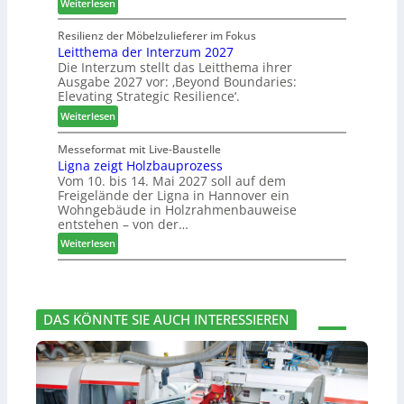
m
:
Weiterlesen
b
t
m
J
e
s
l
o
Resilienz der Möbelzulieferer im Fokus
s
u
u
Leitthema der Interzum 2027
w
s
c
n
Die Interzum stellt das Leitthema ihrer
a
e
h
Ausgabe 2027 vor: ‚Beyond Boundaries:
g
t
r
e
Elevating Strategic Resilience‘.
:
-
u
N
:
V
Weiterlesen
n
e
L
o
g
u
e
r
Messeformat mit Live-Baustelle
e
e
Ligna zeigt Holzbauprozess
i
s
n
Vom 10. bis 14. Mai 2027 soll auf dem
r
t
t
Freigelände der Ligna in Hannover ein
V
t
a
Wohngebäude in Holzrahmenbauweise
o
h
n
entstehen – von der…
r
e
d
:
Weiterlesen
s
m
v
L
t
a
e
i
a
d
r
g
n
e
a
n
d
r
b
DAS KÖNNTE SIE AUCH INTERESSIEREN
a
I
s
z
n
c
e
t
h
i
e
i
g
r
e