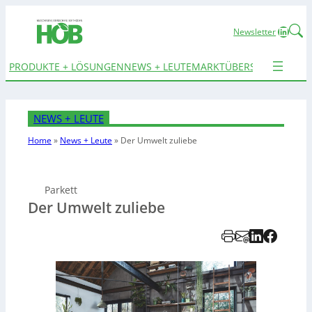
Linked
Newsletter
PRODUKTE + LÖSUNGEN
NEWS + LEUTE
MARKTÜBERSICHTEN
TER
NEWS + LEUTE
Home
»
News + Leute
»
Der Umwelt zuliebe
Parkett
Der Umwelt zuliebe