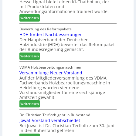
a
Hesse Lignal bietet einen KI-Chatbot an, der
d
e
i
mit Produktdaten und
g
-
c
o
Anwendungsinformationen trainiert wurde.
V
m
n
e
:
e
Weiterlesen
s
r
C
l
w
b
h
d
Bewertung des Reformpakets
o
HDH fordert Nachbesserungen
i
a
e
c
Der Hauptverband der Deutschen
n
t
t
h
Holzindustrie (HDH) bewertet das Reformpaket
d
b
B
e
der Bundesregierung gemischt.
e
o
e
n
:
r
t
Weiterlesen
s
2
H
h
u
0
D
i
VDMA Holzbearbeitungsmaschinen
c
2
Versammlung: Neuer Vorstand
H
l
h
6
Auf der Mitgliederversammlung des VDMA
f
f
e
Fachverbands Holzbearbeitungsmaschine in
o
t
r
Heidelberg wurden vier neue
r
b
z
Vorstandsmitglieder für eine sechsjährige
d
e
a
Amtszeit gewählt.
e
i
h
:
Weiterlesen
r
P
l
V
t
r
e
e
Dr. Christian Terfloth geht in Ruhestand
N
o
n
Jowat-Vorstand verabschiedet
r
a
d
Bei Jowat ist Dr. Christian Terfloth zum 30. Juni
s
c
u
in den Ruhestand getreten.
a
h
k