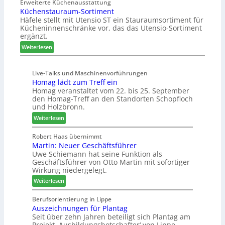
w
Erweiterte Küchenausstattung
n
u
f
Küchenstauraum-Sortiment
e
g
b
t
Häfele stellt mit Utensio ST ein Stauraumsortiment für
i
a
t
Kücheninnenschränke vor, das das Utensio-Sortiment
P
n
e
ergänzt.
r
x
:
e
Weiterlesen
s
K
i
t
ü
s
e
Live-Talks und Maschinenvorführungen
c
e
l
Homag lädt zum Treff ein
h
f
l
Homag veranstaltet vom 22. bis 25. September
e
ü
e
den Homag-Treff an den Standorten Schopfloch
n
r
n
und Holzbronn.
s
W
a
:
Weiterlesen
t
e
u
H
a
m
s
o
Robert Haas übernimmt
u
h
Martin: Neuer Geschäftsführer
m
r
ö
Uwe Schiemann hat seine Funktion als
a
a
n
Geschäftsführer von Otto Martin mit sofortiger
g
u
e
Wirkung niedergelegt.
l
m
r
:
ä
Weiterlesen
-
M
d
S
a
t
Berufsorientierung in Lippe
o
Auszeichnungen für Plantag
r
z
r
Seit über zehn Jahren beteiligt sich Plantag am
t
u
t
Projekt ‚Ausbildungsbotschafter‘ von Lippe