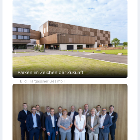
c
h
i
e
d
e
t
Parken im Zeichen der Zukunft
Bild: Hargassner Ges mbH