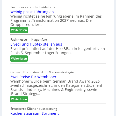
Technikvorstand scheidet aus
Weinig passt Führung an
Weinig richtet seine Führungsebene im Rahmen des
Programms ‚Transformation 2027‘ neu aus: Die
Gruppe reduziert…
:
Weiterlesen
W
e
Fachmesse in Klagenfurt
Elvedi und Hubtex stellen aus
i
Elvedi präsentiert auf der Holz&Bau in Klagenfurt vom
n
2. bis 5. September Lagerlösungen.
i
g
:
Weiterlesen
p
E
a
l
s
German Brand Award für Markenstrategie
v
Zwei Preise für Wemhöner
s
e
Wemhöner wurde beim German Brand Award 2026
t
d
zweifach ausgezeichnet: in den Kategorien ‚Excellent
F
i
Brands – Industry, Machines & Engineering‘ sowie
ü
u
‚Brand Strategy…
h
n
:
Weiterlesen
r
d
Z
u
H
w
Erweiterte Küchenausstattung
n
u
Küchenstauraum-Sortiment
e
g
b