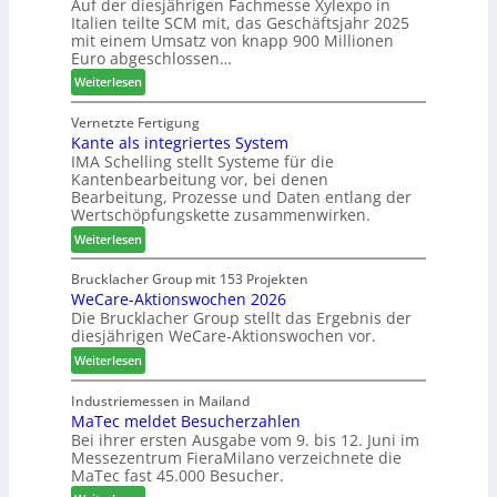
Auf der diesjährigen Fachmesse Xylexpo in
t
u
p
Italien teilte SCM mit, das Geschäftsjahr 2025
i
m
r
mit einem Umsatz von knapp 900 Millionen
n
T
o
Euro abgeschlossen…
:
r
z
:
Weiterlesen
N
e
e
S
e
f
s
C
Vernetzte Fertigung
u
f
s
Kante als integriertes System
M
e
e
IMA Schelling stellt Systeme für die
z
r
i
Kantenbearbeitung vor, bei denen
i
G
n
Bearbeitung, Prozesse und Daten entlang der
e
e
Wertschöpfungskette zusammenwirken.
h
s
:
Weiterlesen
t
c
K
B
h
a
Brucklacher Group mit 153 Projekten
i
ä
WeCare-Aktionswochen 2026
n
l
f
Die Brucklacher Group stellt das Ergebnis der
t
a
t
diesjährigen WeCare-Aktionswochen vor.
e
n
s
a
:
Weiterlesen
z
f
l
W
i
ü
s
e
Industriemessen in Mailand
n
h
i
MaTec meldet Besucherzahlen
C
I
r
n
Bei ihrer ersten Ausgabe vom 9. bis 12. Juni im
a
t
e
Messezentrum FieraMilano verzeichnete die
t
r
a
r
MaTec fast 45.000 Besucher.
e
e
l