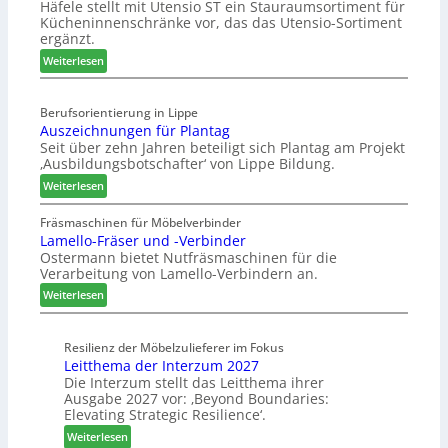
Häfele stellt mit Utensio ST ein Stauraumsortiment für
i
a
t
Kücheninnenschränke vor, das das Utensio-Sortiment
P
n
e
ergänzt.
r
x
:
e
Weiterlesen
s
K
i
t
ü
s
e
Berufsorientierung in Lippe
c
e
l
Auszeichnungen für Plantag
h
f
l
Seit über zehn Jahren beteiligt sich Plantag am Projekt
e
ü
e
‚Ausbildungsbotschafter‘ von Lippe Bildung.
n
r
n
:
s
Weiterlesen
W
a
A
t
e
u
u
a
Fräsmaschinen für Möbelverbinder
m
s
Lamello-Fräser und -Verbinder
s
u
h
Ostermann bietet Nutfräsmaschinen für die
z
r
ö
Verarbeitung von Lamello-Verbindern an.
e
a
n
i
u
e
:
Weiterlesen
c
m
r
L
h
-
a
n
Resilienz der Möbelzulieferer im Fokus
S
m
Leitthema der Interzum 2027
u
o
e
Die Interzum stellt das Leitthema ihrer
n
r
l
Ausgabe 2027 vor: ‚Beyond Boundaries:
g
t
l
Elevating Strategic Resilience‘.
e
i
o
:
Weiterlesen
n
m
-