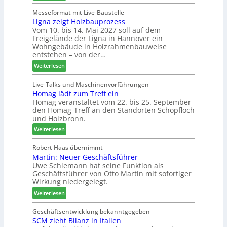
L
f
e
F
e
Messeformat mit Live-Baustelle
ü
n
r
Ligna zeigt Holzbauprozess
i
r
t
ä
Vom 10. bis 14. Mai 2027 soll auf dem
t
P
s
Freigelände der Ligna in Hannover ein
t
l
e
Wohngebäude in Holzrahmenbauweise
h
a
r
entstehen – von der…
e
n
u
:
Weiterlesen
m
t
n
L
a
a
d
i
Live-Talks und Maschinenvorführungen
d
g
-
Homag lädt zum Treff ein
g
e
V
Homag veranstaltet vom 22. bis 25. September
n
r
e
den Homag-Treff an den Standorten Schopfloch
a
I
r
und Holzbronn.
z
n
b
:
e
Weiterlesen
t
i
H
i
e
n
o
g
Robert Haas übernimmt
r
d
Martin: Neuer Geschäftsführer
m
t
z
e
Uwe Schiemann hat seine Funktion als
a
H
u
r
Geschäftsführer von Otto Martin mit sofortiger
g
o
m
Wirkung niedergelegt.
l
l
2
:
ä
Weiterlesen
z
0
M
d
b
2
a
t
Geschäftsentwicklung bekanntgegeben
a
7
SCM zieht Bilanz in Italien
r
z
u