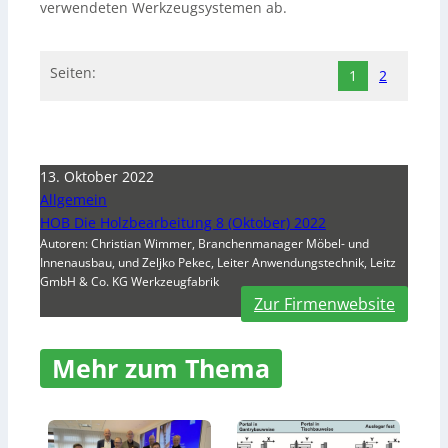
verwendeten Werkzeugsystemen ab.
Seiten:
1
2
13. Oktober 2022
Allgemein
HOB Die Holzbearbeitung 8 (Oktober) 2022
Autoren: Christian Wimmer, Branchenmanager Möbel- und
Innenausbau, und Zeljko Pekec, Leiter Anwendungstechnik, Leitz
GmbH & Co. KG Werkzeugfabrik
Zur Firmenwebsite
Mehr zum Thema