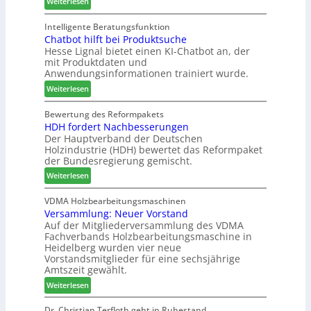
g
:
-
Weiterlesen
i
r
M
A
e
i
a
k
Intelligente Beratungsfunktion
n
e
Chatbot hilft bei Produktsuche
T
t
Hesse Lignal bietet einen KI-Chatbot an, der
r
e
i
mit Produktdaten und
t
c
o
Anwendungsinformationen trainiert wurde.
e
m
n
s
:
e
Weiterlesen
s
S
C
l
w
y
h
d
Bewertung des Reformpakets
o
HDH fordert Nachbesserungen
s
a
e
c
Der Hauptverband der Deutschen
t
t
t
h
Holzindustrie (HDH) bewertet das Reformpaket
e
b
B
e
der Bundesregierung gemischt.
m
o
e
n
:
t
Weiterlesen
s
2
H
h
u
0
D
i
VDMA Holzbearbeitungsmaschinen
c
2
Versammlung: Neuer Vorstand
H
l
h
6
Auf der Mitgliederversammlung des VDMA
f
f
e
Fachverbands Holzbearbeitungsmaschine in
o
t
r
Heidelberg wurden vier neue
r
b
z
Vorstandsmitglieder für eine sechsjährige
d
e
a
Amtszeit gewählt.
e
i
h
:
Weiterlesen
r
P
l
V
t
r
e
e
Dr. Christian Terfloth geht in Ruhestand