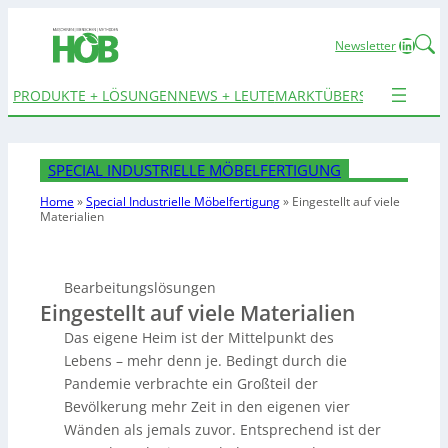
Linked
Newsletter
PRODUKTE + LÖSUNGEN
NEWS + LEUTE
MARKTÜBERSICHTEN
TER
SPECIAL INDUSTRIELLE MÖBELFERTIGUNG
Home
»
Special Industrielle Möbelfertigung
»
Eingestellt auf viele
Materialien
Bearbeitungslösungen
Eingestellt auf viele Materialien
Das eigene Heim ist der Mittelpunkt des
Lebens – mehr denn je. Bedingt durch die
Pandemie verbrachte ein Großteil der
Bevölkerung mehr Zeit in den eigenen vier
Wänden als jemals zuvor. Entsprechend ist der