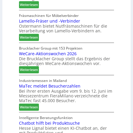
m
:
:
Weiterlesen
r
e
A
N
e
n
u
e
Fräsmaschinen für Möbelverbinder
f
t
Lamello-Fräser und -Verbinder
s
u
f
Ostermann bietet Nutfräsmaschinen für die
z
e
e
Verarbeitung von Lamello-Verbindern an.
e
r
i
i
G
n
:
Weiterlesen
c
e
L
h
s
a
Brucklacher Group mit 153 Projekten
n
c
WeCare-Aktionswochen 2026
m
u
Die Brucklacher Group stellt das Ergebnis der
h
e
diesjährigen WeCare-Aktionswochen vor.
n
ä
l
g
f
l
:
Weiterlesen
e
t
o
W
n
s
-
e
Industriemessen in Mailand
f
f
F
MaTec meldet Besucherzahlen
C
ü
ü
r
Bei ihrer ersten Ausgabe vom 9. bis 12. Juni im
a
Messezentrum FieraMilano verzeichnete die
r
h
ä
r
MaTec fast 45.000 Besucher.
P
r
s
e
l
e
e
:
-
Weiterlesen
a
r
r
M
A
n
u
a
k
Intelligente Beratungsfunktion
t
n
Chatbot hilft bei Produktsuche
T
t
a
Hesse Lignal bietet einen KI-Chatbot an, der
d
e
i
mit Produktdaten und
g