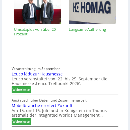
Umsatzplus von über 20
Langsame Aufhellung
Prozent
Veranstaltung im September
Leuco lädt zur Hausmesse
Leuco veranstaltet vom 22. bis 25. September die
Hausmesse ‚Leuco Treffpunkt 2026‘.
:
Weiterlesen
L
e
Austausch über Daten und Zusammenarbeit
Möbelbranche erörtert Zukunft
u
Am 15. und 16. Juli fand in Königstein im Taunus
c
erstmals der Integrated Worlds Management…
o
l
:
Weiterlesen
ä
M