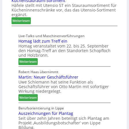
Küchenstauraum-Sortiment
g
b
t
Häfele stellt mit Utensio ST ein Stauraumsortiment für
i
a
t
Kücheninnenschränke vor, das das Utensio-Sortiment
P
n
e
ergänzt.
r
x
:
e
Weiterlesen
s
K
i
t
ü
s
e
Live-Talks und Maschinenvorführungen
c
e
l
Homag lädt zum Treff ein
h
f
l
Homag veranstaltet vom 22. bis 25. September
e
ü
e
den Homag-Treff an den Standorten Schopfloch
n
r
n
und Holzbronn.
s
W
a
:
Weiterlesen
t
e
u
H
a
m
s
o
Robert Haas übernimmt
u
h
Martin: Neuer Geschäftsführer
m
r
ö
Uwe Schiemann hat seine Funktion als
a
a
n
Geschäftsführer von Otto Martin mit sofortiger
g
u
e
Wirkung niedergelegt.
l
m
r
:
ä
Weiterlesen
-
M
d
S
a
t
Berufsorientierung in Lippe
o
Auszeichnungen für Plantag
r
z
r
Seit über zehn Jahren beteiligt sich Plantag am
t
u
t
Projekt ‚Ausbildungsbotschafter‘ von Lippe
i
m
i
Bildung.
n
T