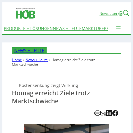
Linked
Newsletter
PRODUKTE + LÖSUNGEN
NEWS + LEUTE
MARKTÜBERSICHTEN
TER
NEWS + LEUTE
Home
»
News + Leute
»
Homag erreicht Ziele trotz
Marktschwäche
Kostensenkung zeigt Wirkung
Homag erreicht Ziele trotz
Marktschwäche