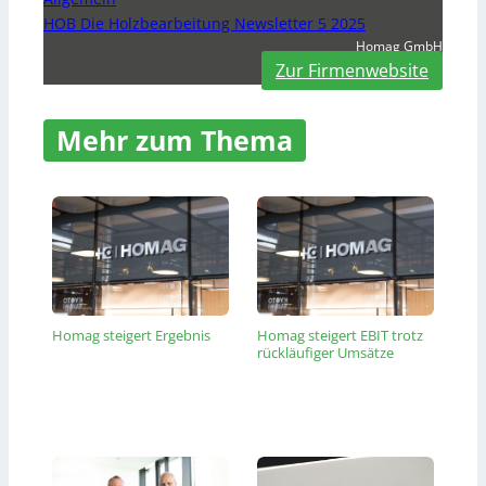
HOB Die Holzbearbeitung Newsletter 5 2025
Homag GmbH
Zur Firmenwebsite
Mehr zum Thema
Homag steigert Ergebnis
Homag steigert EBIT trotz
rückläufiger Umsätze