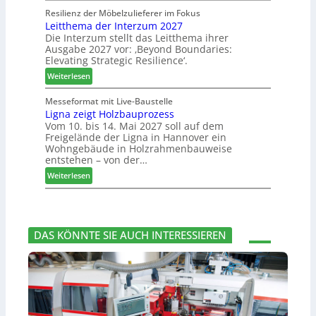
e
s
l
o
Resilienz der Möbelzulieferer im Fokus
s
u
u
Leitthema der Interzum 2027
w
s
c
n
Die Interzum stellt das Leitthema ihrer
a
e
h
Ausgabe 2027 vor: ‚Beyond Boundaries:
g
t
r
e
Elevating Strategic Resilience‘.
:
-
u
N
:
V
Weiterlesen
n
e
L
o
g
u
e
r
Messeformat mit Live-Baustelle
e
e
Ligna zeigt Holzbauprozess
i
s
n
Vom 10. bis 14. Mai 2027 soll auf dem
r
t
t
Freigelände der Ligna in Hannover ein
V
t
a
Wohngebäude in Holzrahmenbauweise
o
h
n
entstehen – von der…
r
e
d
:
Weiterlesen
s
m
v
L
t
a
e
i
a
d
r
g
n
e
a
n
d
r
b
DAS KÖNNTE SIE AUCH INTERESSIEREN
a
I
s
z
n
c
e
t
h
i
e
i
g
r
e
t
z
d
H