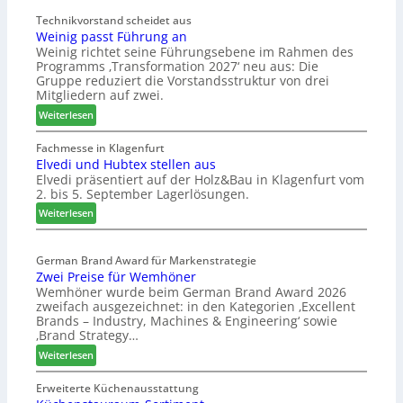
d
ö
t
Technikvorstand scheidet aus
b
Weinig passt Führung an
z
e
Weinig richtet seine Führungsebene im Rahmen des
u
l
Programms ‚Transformation 2027‘ neu aus: Die
r
b
Gruppe reduziert die Vorstandsstruktur von drei
H
r
Mitgliedern auf zwei.
a
a
:
Weiterlesen
u
n
W
s
c
e
Fachmesse in Klagenfurt
m
h
Elvedi und Hubtex stellen aus
i
e
e
Elvedi präsentiert auf der Holz&Bau in Klagenfurt vom
n
s
e
2. bis 5. September Lagerlösungen.
i
s
r
g
:
Weiterlesen
e
ö
p
E
r
a
l
t
s
German Brand Award für Markenstrategie
v
e
Zwei Preise für Wemhöner
s
e
r
Wemhöner wurde beim German Brand Award 2026
t
d
t
zweifach ausgezeichnet: in den Kategorien ‚Excellent
F
i
Z
Brands – Industry, Machines & Engineering‘ sowie
ü
u
u
‚Brand Strategy…
h
n
k
:
Weiterlesen
r
d
u
Z
u
H
n
w
Erweiterte Küchenausstattung
n
u
f
e