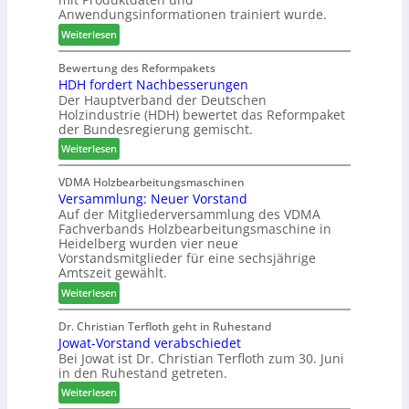
-
c
o
Anwendungsinformationen trainiert wurde.
V
m
n
e
:
e
Weiterlesen
s
r
C
l
w
b
h
d
Bewertung des Reformpakets
o
HDH fordert Nachbesserungen
i
a
e
c
Der Hauptverband der Deutschen
n
t
t
h
Holzindustrie (HDH) bewertet das Reformpaket
d
b
B
e
der Bundesregierung gemischt.
e
o
e
n
:
r
t
Weiterlesen
s
2
H
h
u
0
D
i
VDMA Holzbearbeitungsmaschinen
c
2
Versammlung: Neuer Vorstand
H
l
h
6
Auf der Mitgliederversammlung des VDMA
f
f
e
Fachverbands Holzbearbeitungsmaschine in
o
t
r
Heidelberg wurden vier neue
r
b
z
Vorstandsmitglieder für eine sechsjährige
d
e
a
Amtszeit gewählt.
e
i
h
:
Weiterlesen
r
P
l
V
t
r
e
e
Dr. Christian Terfloth geht in Ruhestand
N
o
n
Jowat-Vorstand verabschiedet
r
a
d
Bei Jowat ist Dr. Christian Terfloth zum 30. Juni
s
c
u
in den Ruhestand getreten.
a
h
k
m
:
Weiterlesen
b
t
m
J