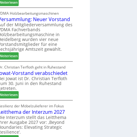
:
h
Weiterlesen
c
6
H
i
h
D
l
VDMA Holzbearbeitungsmaschinen
e
Versammlung: Neuer Vorstand
H
f
r
f
t
Auf der Mitgliederversammlung des
z
VDMA Fachverbands
o
b
a
Holzbearbeitungsmaschine in
r
e
h
Heidelberg wurden vier neue
d
i
l
Vorstandsmitglieder für eine
e
P
e
sechsjährige Amtszeit gewählt.
r
r
n
:
Weiterlesen
t
o
V
N
d
e
r. Christian Terfloth geht in Ruhestand
a
u
Jowat-Vorstand verabschiedet
r
c
k
s
Bei Jowat ist Dr. Christian Terfloth
h
t
zum 30. Juni in den Ruhestand
a
b
s
getreten.
m
e
u
m
:
Weiterlesen
s
c
l
J
s
h
u
o
esilienz der Möbelzulieferer im Fokus
e
e
n
Leitthema der Interzum 2027
w
r
g
a
Die Interzum stellt das Leitthema
u
:
ihrer Ausgabe 2027 vor: ‚Beyond
t
n
Boundaries: Elevating Strategic
N
-
g
Resilience‘.
e
V
e