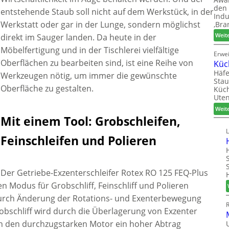
den 
entstehende Staub soll nicht auf dem Werkstück, in der
Indu
Werkstatt oder gar in der Lunge, sondern möglichst
‚Bra
Weit
direkt im Sauger landen. Da heute in der
Möbelfertigung und in der Tischlerei vielfältige
Erwe
Oberflächen zu bearbeiten sind, ist eine Reihe von
Küc
Häfe
Werkzeugen nötig, um immer die gewünschte
Stau
Oberfläche zu gestalten.
Küch
Uten
Weit
Mit einem Tool: Grobschleifen,
Feinschleifen und Polieren
Der Getriebe-Exzenterschleifer Rotex RO 125 FEQ-Plus
en Modus für Grobschliff, Feinschliff und Polieren
durch Änderung der Rotations- und Exenterbewegung
Grobschliff wird durch die Überlagerung von Exzenter
 den durchzugstarken Motor ein hoher Abtrag