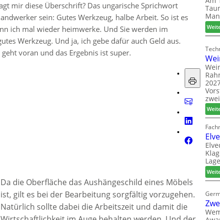
Am 1
sagt mir diese Überschrift? Das ungarische Sprichwort
Taun
Man
 Handwerker sein: Gutes Werkzeug, halbe Arbeit. So ist es
Weit
enn ich mal wieder heimwerke. Und Sie werden im
gutes Werkzeug. Und ja, ich gebe dafür auch Geld aus.
Techn
 geht voran und das Ergebnis ist super.
Wei
Wein
Rah
2027
Vors
zwei
Weit
Fach
Elv
Elve
Klag
Lage
Weit
Da die Oberfläche das Aushängeschild eines Möbels
ist, gilt es bei der Bearbeitung sorgfältig vorzugehen.
Germ
Zwe
Natürlich sollte dabei die Arbeitszeit und damit die
Wem
Wirtschaftlichkeit im Auge behalten werden. Und der
Awar