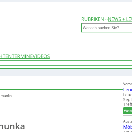
RUBRIKEN
NEWS + LE
Search
HTEN
TERMINE
VIDEOS
Vera
Leu
Leuc
e munka
Sep
Tref
Weit
Aust
 munka
Möb