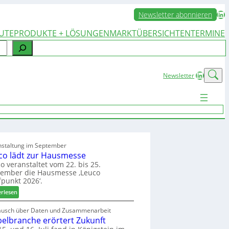
LinkedIn
Newsletter abonnieren
UTE
PRODUKTE + LÖSUNGEN
MARKTÜBERSICHTEN
TERMINE
LinkedIn
Newsletter
nstaltung im September
co lädt zur Hausmesse
o veranstaltet vom 22. bis 25.
tember die Hausmesse ‚Leuco
fpunkt 2026‘.
:
erlesen
L
e
ausch über Daten und Zusammenarbeit
elbranche erörtert Zukunft
u
c