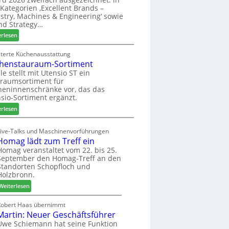
u
ü
i
Kategorien ‚Excellent Brands –
k
h
u
stry, Machines & Engineering‘ sowie
u
r
n
nd Strategy…
n
u
d
:
erlesen
f
n
H
Z
t
g
u
w
iterte Küchenausstattung
a
b
henstauraum-Sortiment
e
n
t
i
le stellt mit Utensio ST ein
e
raumsortiment für
P
x
eninnenschränke vor, das das
r
s
sio-Sortiment ergänzt.
e
t
:
i
erlesen
e
K
s
l
ü
e
Live-Talks und Maschinenvorführungen
l
c
f
Homag lädt zum Treff ein
e
h
ü
Homag veranstaltet vom 22. bis 25.
n
e
r
September den Homag-Treff an den
a
n
W
Standorten Schopfloch und
u
s
e
Holzbronn.
s
t
m
:
Weiterlesen
a
h
H
u
ö
o
Robert Haas übernimmt
r
n
Martin: Neuer Geschäftsführer
m
a
e
a
Uwe Schiemann hat seine Funktion
u
r