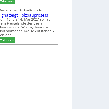
u
:
o
Weiterlesen
n
e
L
r
r
e
s
Messeformat mit Live-Baustelle
V
Ligna zeigt Holzbauprozess
i
t
o
t
a
Vom 10. bis 14. Mai 2027 soll auf
dem Freigelände der Ligna in
r
t
n
Hannover ein Wohngebäude in
s
h
d
Holzrahmenbauweise entstehen –
t
e
v
von der…
a
m
e
:
Weiterlesen
n
a
r
L
d
d
a
i
e
b
g
r
s
n
I
c
a
n
h
z
t
i
e
e
e
i
r
d
g
z
e
t
u
t
H
m
o
2
l
0
z
2
b
7