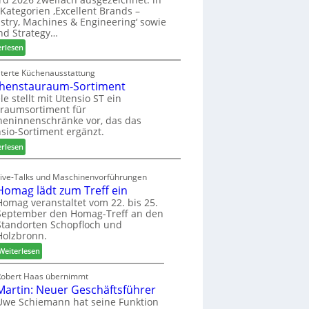
u
ü
i
Kategorien ‚Excellent Brands –
k
h
u
stry, Machines & Engineering‘ sowie
u
r
n
nd Strategy…
n
u
d
:
erlesen
f
n
H
Z
t
g
u
w
iterte Küchenausstattung
a
b
henstauraum-Sortiment
e
n
t
i
le stellt mit Utensio ST ein
e
raumsortiment für
P
x
eninnenschränke vor, das das
r
s
sio-Sortiment ergänzt.
e
t
:
i
erlesen
e
K
s
l
ü
e
Live-Talks und Maschinenvorführungen
l
c
f
Homag lädt zum Treff ein
e
h
ü
Homag veranstaltet vom 22. bis 25.
n
e
r
September den Homag-Treff an den
a
n
W
Standorten Schopfloch und
u
s
e
Holzbronn.
s
t
m
:
Weiterlesen
a
h
H
u
ö
o
Robert Haas übernimmt
r
n
Martin: Neuer Geschäftsführer
m
a
e
a
Uwe Schiemann hat seine Funktion
u
r