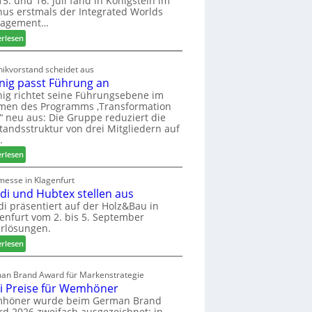
5. und 16. Juli fand in Königstein im
us erstmals der Integrated Worlds
o
agement…
l
ä
:
erlesen
d
M
t
ö
ikvorstand scheidet aus
z
b
nig passt Führung an
u
e
ig richtet seine Führungsebene im
r
l
men des Programms ‚Transformation
H
b
‘ neu aus: Die Gruppe reduziert die
a
r
tandsstruktur von drei Mitgliedern auf
u
a
.
s
n
:
erlesen
m
c
W
e
h
e
messe in Klagenfurt
s
e
edi und Hubtex stellen aus
i
s
e
n
di präsentiert auf der Holz&Bau in
e
r
enfurt vom 2. bis 5. September
i
ö
rlösungen.
g
r
p
:
erlesen
t
a
E
e
s
l
an Brand Award für Markenstrategie
r
s
v
i Preise für Wemhöner
t
t
e
höner wurde beim German Brand
Z
F
d
d 2026 zweifach ausgezeichnet: in