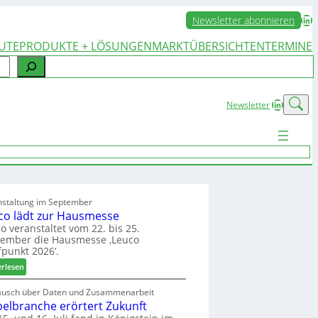
LinkedIn
Newsletter abonnieren
UTE
PRODUKTE + LÖSUNGEN
MARKTÜBERSICHTEN
TERMINE
LinkedIn
Newsletter
nstaltung im September
co lädt zur Hausmesse
o veranstaltet vom 22. bis 25.
tember die Hausmesse ‚Leuco
fpunkt 2026‘.
:
erlesen
L
e
ausch über Daten und Zusammenarbeit
elbranche erörtert Zukunft
u
c