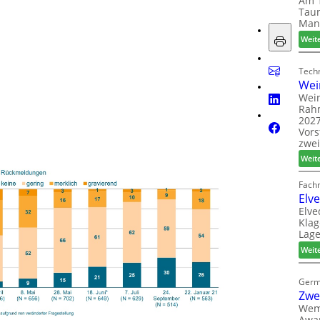
Am 1
Taun
Man
Weit
Techn
Wei
Wein
Rah
2027
Vors
zwei
Weit
Fach
Elv
Elve
Klag
Lage
Weit
Germ
Zwe
Wem
Awar