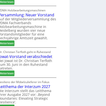
:
h
Weiterlesen
c
6
H
i
h
D
l
VDMA Holzbearbeitungsmaschinen
e
Versammlung: Neuer Vorstand
H
f
r
f
t
Auf der Mitgliederversammlung des
z
VDMA Fachverbands
o
b
a
Holzbearbeitungsmaschine in
r
e
h
Heidelberg wurden vier neue
d
i
l
Vorstandsmitglieder für eine
e
P
e
sechsjährige Amtszeit gewählt.
r
r
n
:
Weiterlesen
t
o
V
N
d
e
r. Christian Terfloth geht in Ruhestand
a
u
Jowat-Vorstand verabschiedet
r
c
k
s
Bei Jowat ist Dr. Christian Terfloth
h
t
zum 30. Juni in den Ruhestand
a
b
s
getreten.
m
e
u
m
:
Weiterlesen
s
c
l
J
s
h
u
o
esilienz der Möbelzulieferer im Fokus
e
e
n
Leitthema der Interzum 2027
w
r
g
a
Die Interzum stellt das Leitthema
u
:
ihrer Ausgabe 2027 vor: ‚Beyond
t
n
Boundaries: Elevating Strategic
N
-
g
Resilience‘.
e
V
e