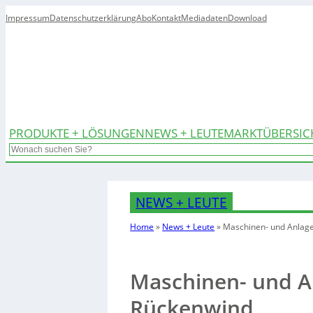
Impressum
Datenschutzerklärung
Abo
Kontakt
Mediadaten
Download
PRODUKTE + LÖSUNGEN
NEWS + LEUTE
MARKTÜBERSIC
Search
NEWS + LEUTE
Home
»
News + Leute
»
Maschinen- und Anlage
Maschinen- und A
Rückenwind