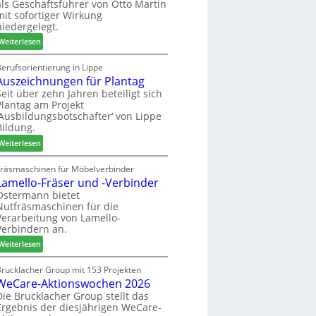
als Geschäftsführer von Otto Martin
g
m
mit sofortiger Wirkung
l
-
niedergelegt.
ä
S
:
d
Weiterlesen
o
M
t
r
a
z
erufsorientierung in Lippe
t
Auszeichnungen für Plantag
r
u
i
t
m
Seit über zehn Jahren beteiligt sich
m
Plantag am Projekt
i
T
e
‚Ausbildungsbotschafter‘ von Lippe
n
r
n
Bildung.
:
e
t
:
N
Weiterlesen
f
A
e
f
u
u
Fräsmaschinen für Möbelverbinder
e
Lamello-Fräser und -Verbinder
s
e
i
z
r
Ostermann bietet
n
Nutfräsmaschinen für die
e
G
Verarbeitung von Lamello-
i
e
Verbindern an.
c
s
:
h
Weiterlesen
c
L
n
h
a
u
Brucklacher Group mit 153 Projekten
ä
WeCare-Aktionswochen 2026
m
n
f
e
g
Die Brucklacher Group stellt das
t
Ergebnis der diesjährigen WeCare-
l
e
s