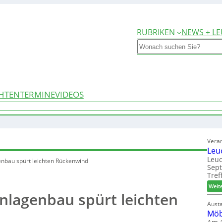
RUBRIKEN
NEWS + LE
Search
HTEN
TERMINE
VIDEOS
Vera
Leu
Leuc
nbau spürt leichten Rückenwind
Sep
Tref
Weit
nlagenbau spürt leichten
Aust
Möb