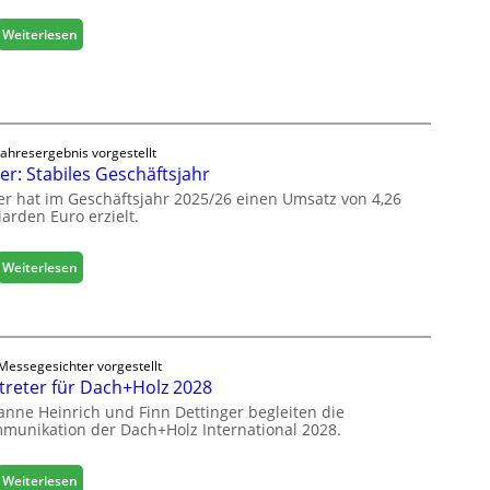
n
b
:
Weiterlesen
a
H
u
ä
d
f
i
e
g
l
i
Jahresergebnis vorgestellt
e
er: Stabiles Geschäftsjahr
t
e
a
er hat im Geschäftsjahr 2025/26 einen Umsatz von 4,26
r
l
iarden Euro erzielt.
ö
i
f
s
f
:
Weiterlesen
i
n
E
e
e
g
r
t
g
t
L
e
s
o
Messegesichter vorgestellt
r
i
treter für Dach+Holz 2028
g
:
c
i
anne Heinrich und Finn Dettinger begleiten die
S
h
s
munikation der Dach+Holz International 2028.
t
t
a
i
b
:
Weiterlesen