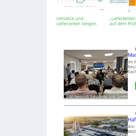
Umsätze und
„Lieferketten
Lieferzeiten steigen
auf dem Prü
Mas
Im 
Reut
Fac
Bild: Aero-Lift Vakuumtechnik GmbH
Häf
Am 
Wol