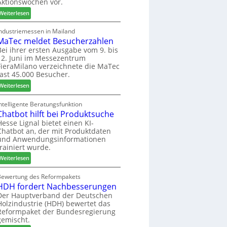
Aktionswochen vor.
l
n
f
o
f
ü
:
Weiterlesen
-
ü
h
W
F
r
r
e
Industriemessen in Mailand
r
P
MaTec meldet Besucherzahlen
e
C
ä
l
r
a
Bei ihrer ersten Ausgabe vom 9. bis
s
12. Juni im Messezentrum
a
r
FieraMilano verzeichnete die MaTec
e
n
e
fast 45.000 Besucher.
r
t
-
u
a
:
A
Weiterlesen
n
g
M
k
d
a
t
ntelligente Beratungsfunktion
-
Chatbot hilft bei Produktsuche
T
i
V
e
o
Hesse Lignal bietet einen KI-
Chatbot an, der mit Produktdaten
e
c
n
und Anwendungsinformationen
r
m
s
trainiert wurde.
b
e
w
i
:
l
Weiterlesen
o
n
C
d
c
d
h
e
Bewertung des Reformpakets
h
HDH fordert Nachbesserungen
e
a
t
e
r
t
B
Der Hauptverband der Deutschen
n
Holzindustrie (HDH) bewertet das
b
e
2
Reformpaket der Bundesregierung
o
s
0
gemischt.
t
u
2