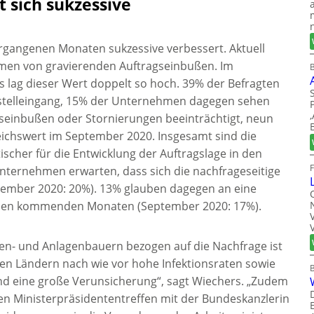
 sich sukzessive
vergangenen Monaten sukzessive verbessert. Aktuell
men von gravierenden Auftragseinbußen. Im
B
 lag dieser Wert doppelt so hoch. 39% der Befragten
stelleingang, 15% der Unternehmen dagegen sehen
gseinbußen oder Stornierungen beeinträchtigt, neun
eichswert im September 2020. Insgesamt sind die
cher für die Entwicklung der Auftragslage in den
nternehmen erwarten, dass sich die nachfrageseitige
tember 2020: 20%). 13% glauben dagegen an eine
n den kommenden Monaten (September 2020: 17%).
en- und Anlagenbauern bezogen auf die Nachfrage ist
elen Ländern nach wie vor hohe Infektionsraten sowie
d eine große Verunsicherung“, sagt Wiechers. „Zudem
en Ministerpräsidententreffen mit der Bundeskanzlerin