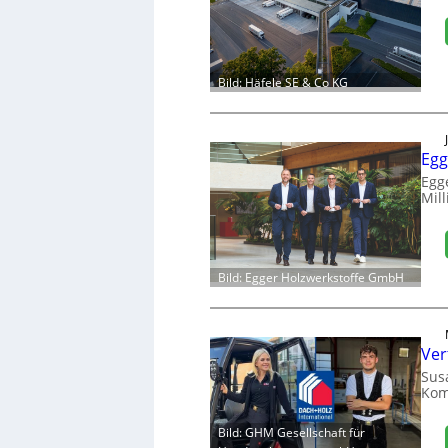
Bild: Häfele SE & Co KG
Egg
Egg
Mill
Bild: Egger Holzwerkstoffe GmbH
Ver
Sus
Kom
Bild: GHM Gesellschaft für