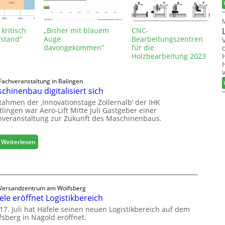
 kritisch
„Bisher mit blauem
CNC-
fstand“
Auge
Bearbeitungszentren
davongekommen“
für die
Holzbearbeitung 2023
Fachveranstaltung in Balingen
chinenbau digitalisiert sich
Rahmen der ‚Innovationstage Zollernalb‘ der IHK
lingen war Aero-Lift Mitte Juli Gastgeber einer
hveranstaltung zur Zukunft des Maschinenbaus.
:
Weiterlesen
M
a
s
c
Versandzentrum am Wolfsberg
h
ele eröffnet Logistikbereich
i
n
17. Juli hat Häfele seinen neuen Logistikbereich auf dem
fsberg in Nagold eröffnet.
e