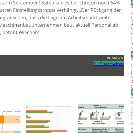
ps. Im September letzten Jahres berichteten noch 64%
hatten Einstellungsstopps verhängt. „Der Rückgang der
wegtäuschen, dass die Lage am Arbeitsmarkt weiter
e Maschinenbauunternehmen baut aktuell Personal ab
“, betont Wiechers.
VDMA e.V.
Zur Firmenwebsite
D
R