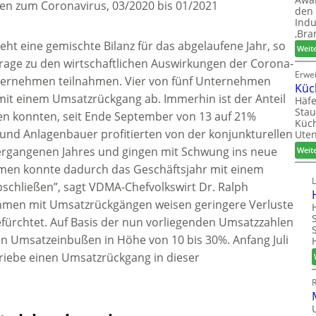
gen zum Coronavirus, 03/2020 bis 01/2021
den 
Indu
‚Bra
ht eine gemischte Bilanz für das abgelaufene Jahr, so
Weit
rage zu den wirtschaftlichen Auswirkungen der Corona-
Erwe
ternehmen teilnahmen. Vier von fünf Unternehmen
Küc
mit einem Umsatzrückgang ab. Immerhin ist der Anteil
Häfe
Stau
en konnten, seit Ende September von 13 auf 21%
Küch
 und Anlagenbauer profitierten von der konjunkturellen
Uten
vergangenen Jahres und gingen mit Schwung ins neue
Weit
hmen konnte dadurch das Geschäftsjahr mit einem
schließen”, sagt VDMA-Chefvolkswirt Dr. Ralph
hmen mit Umsatzrückgängen weisen geringere Verluste
fürchtet. Auf Basis der nun vorliegenden Umsatzzahlen
 Umsatzeinbußen in Höhe von 10 bis 30%. Anfang Juli
riebe einen Umsatzrückgang in dieser