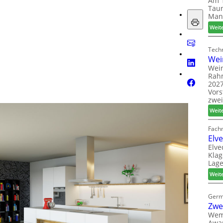
Am 1
Taun
Man
Weit
Techn
Wei
Wein
Rah
2027
Vors
zwei
Weit
Fach
Elv
Elve
Klag
Lage
Weit
Germ
Zwe
Wem
Awar