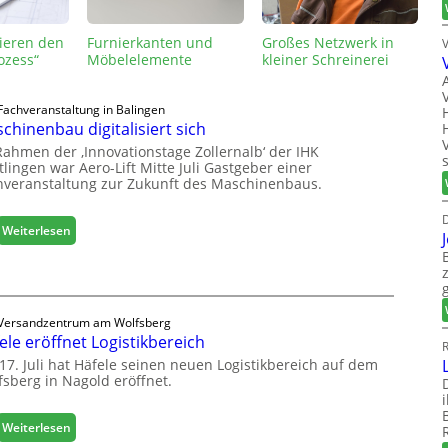
sieren den
Furnierkanten und
Großes Netzwerk in
ozess“
Möbelelemente
kleiner Schreinerei
Fachveranstaltung in Balingen
chinenbau digitalisiert sich
Rahmen der ‚Innovationstage Zollernalb‘ der IHK
lingen war Aero-Lift Mitte Juli Gastgeber einer
hveranstaltung zur Zukunft des Maschinenbaus.
D
:
Weiterlesen
M
a
s
c
Versandzentrum am Wolfsberg
h
ele eröffnet Logistikbereich
i
R
n
17. Juli hat Häfele seinen neuen Logistikbereich auf dem
fsberg in Nagold eröffnet.
e
n
b
:
Weiterlesen
a
H