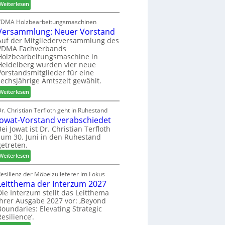
:
h
Weiterlesen
c
6
H
i
h
D
l
VDMA Holzbearbeitungsmaschinen
e
Versammlung: Neuer Vorstand
H
f
r
f
t
Auf der Mitgliederversammlung des
z
VDMA Fachverbands
o
b
a
Holzbearbeitungsmaschine in
r
e
h
Heidelberg wurden vier neue
d
i
l
Vorstandsmitglieder für eine
e
P
e
sechsjährige Amtszeit gewählt.
r
r
n
:
Weiterlesen
t
o
V
N
d
e
r. Christian Terfloth geht in Ruhestand
a
u
Jowat-Vorstand verabschiedet
r
c
k
s
Bei Jowat ist Dr. Christian Terfloth
h
t
zum 30. Juni in den Ruhestand
a
b
s
getreten.
m
e
u
m
:
Weiterlesen
s
c
l
J
s
h
u
o
esilienz der Möbelzulieferer im Fokus
e
e
n
Leitthema der Interzum 2027
w
r
g
a
Die Interzum stellt das Leitthema
u
:
ihrer Ausgabe 2027 vor: ‚Beyond
t
n
Boundaries: Elevating Strategic
N
-
g
Resilience‘.
e
V
e