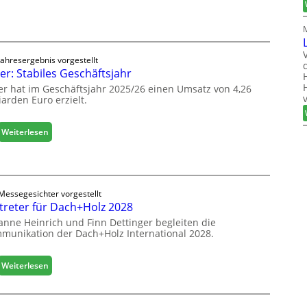
u
ä
d
f
i
e
g
l
i
Jahresergebnis vorgestellt
e
er: Stabiles Geschäftsjahr
t
e
a
er hat im Geschäftsjahr 2025/26 einen Umsatz von 4,26
r
l
iarden Euro erzielt.
ö
i
f
s
f
:
Weiterlesen
i
n
E
e
e
g
r
t
g
t
L
e
s
o
Messegesichter vorgestellt
r
i
treter für Dach+Holz 2028
g
:
c
i
anne Heinrich und Finn Dettinger begleiten die
S
h
s
munikation der Dach+Holz International 2028.
t
t
a
i
b
:
Weiterlesen
k
i
V
b
l
e
e
e
r