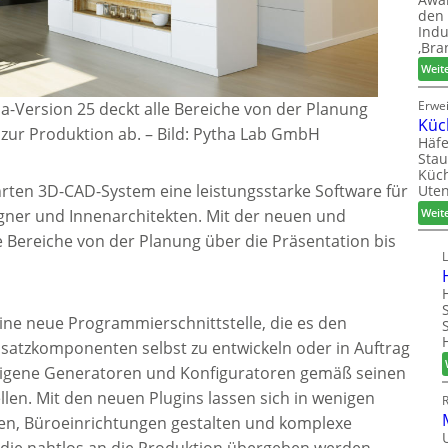
den 
Indu
‚Bra
Weit
Erwe
a-Version 25 deckt alle Bereiche von der Planung
Küc
 zur Produktion ab.
–
Bild: Pytha Lab GmbH
Häfe
Stau
Küch
rten 3D-CAD-System eine leistungsstarke Software für
Uten
gner und Innenarchitekten. Mit der neuen und
Weit
e Bereiche von der Planung über die Präsentation bis
eine neue Programmierschnittstelle, die es den
usatzkomponenten selbst zu entwickeln oder in Auftrag
eigene Generatoren und Konfiguratoren gemäß seinen
len. Mit den neuen Plugins lassen sich in wenigen
en, Büroeinrichtungen gestalten und komplexe
die nahtlos an die Produktion übergeben werden