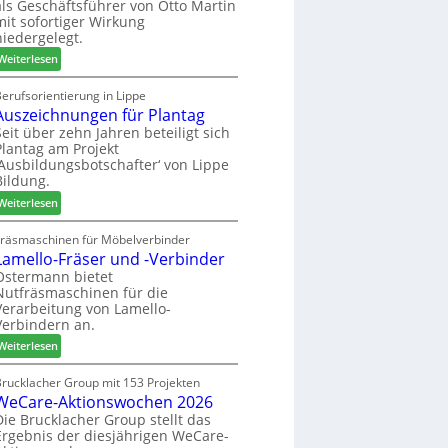
als Geschäftsführer von Otto Martin
g
m
mit sofortiger Wirkung
l
-
niedergelegt.
ä
S
:
d
Weiterlesen
o
M
t
r
a
z
erufsorientierung in Lippe
t
Auszeichnungen für Plantag
r
u
i
t
m
Seit über zehn Jahren beteiligt sich
m
Plantag am Projekt
i
T
e
‚Ausbildungsbotschafter‘ von Lippe
n
r
n
Bildung.
:
e
t
:
N
Weiterlesen
f
A
e
f
u
u
Fräsmaschinen für Möbelverbinder
e
Lamello-Fräser und -Verbinder
s
e
i
z
r
Ostermann bietet
n
Nutfräsmaschinen für die
e
G
Verarbeitung von Lamello-
i
e
Verbindern an.
c
s
:
h
Weiterlesen
c
L
n
h
a
u
Brucklacher Group mit 153 Projekten
ä
WeCare-Aktionswochen 2026
m
n
f
e
g
Die Brucklacher Group stellt das
t
Ergebnis der diesjährigen WeCare-
l
e
s