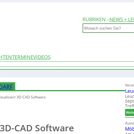
RUBRIKEN
NEWS + LE
Search
HTEN
TERMINE
VIDEOS
Vera
EDARF
Leu
Leuc
ktualisiert 3D-CAD Software
Sep
Tref
Weit
Aust
t 3D-CAD Software
Möb