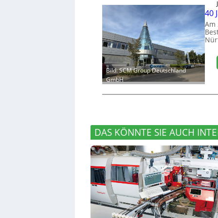
40 
Am 
Bes
Nür
Bild: SCM Group Deutschland
GmbH
DAS KÖNNTE SIE AUCH INTE