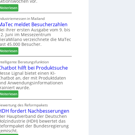
Aktionswochen vor.
l
n
f
o
f
ü
:
Weiterlesen
-
ü
h
W
F
r
r
e
Industriemessen in Mailand
r
P
MaTec meldet Besucherzahlen
e
C
ä
l
r
a
Bei ihrer ersten Ausgabe vom 9. bis
s
12. Juni im Messezentrum
a
r
FieraMilano verzeichnete die MaTec
e
n
e
fast 45.000 Besucher.
r
t
-
u
a
:
A
Weiterlesen
n
g
M
k
d
a
t
ntelligente Beratungsfunktion
-
Chatbot hilft bei Produktsuche
T
i
V
e
o
Hesse Lignal bietet einen KI-
Chatbot an, der mit Produktdaten
e
c
n
und Anwendungsinformationen
r
m
s
trainiert wurde.
b
e
w
i
:
l
Weiterlesen
o
n
C
d
c
d
h
e
Bewertung des Reformpakets
h
HDH fordert Nachbesserungen
e
a
t
e
r
t
B
Der Hauptverband der Deutschen
n
Holzindustrie (HDH) bewertet das
b
e
2
Reformpaket der Bundesregierung
o
s
0
gemischt.
t
u
2