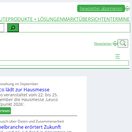
LinkedIn
Newsletter abonnieren
UTE
PRODUKTE + LÖSUNGEN
MARKTÜBERSICHTEN
TERMINE
LinkedIn
Newsletter
nstaltung im September
co lädt zur Hausmesse
o veranstaltet vom 22. bis 25.
tember die Hausmesse ‚Leuco
fpunkt 2026‘.
:
erlesen
L
e
ausch über Daten und Zusammenarbeit
elbranche erörtert Zukunft
u
c