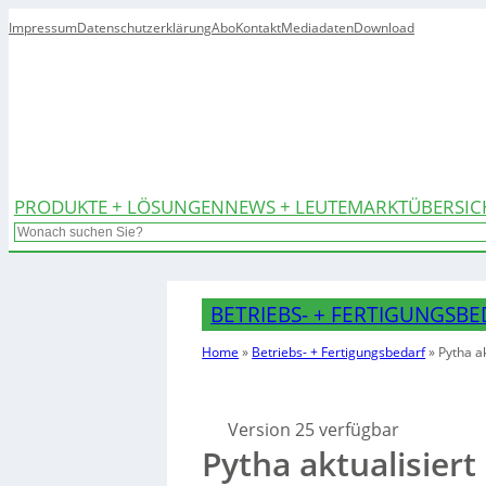
Impressum
Datenschutzerklärung
Abo
Kontakt
Mediadaten
Download
PRODUKTE + LÖSUNGEN
NEWS + LEUTE
MARKTÜBERSIC
Search
BETRIEBS- + FERTIGUNGSB
Home
»
Betriebs- + Fertigungsbedarf
»
Pytha a
Version 25 verfügbar
Pytha aktualisier