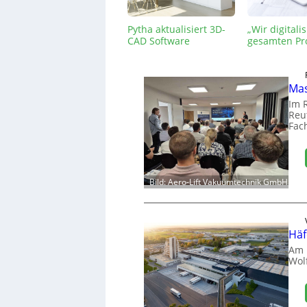
Pytha aktualisiert 3D-
„Wir digitali
CAD Software
gesamten Pr
Mas
Im 
Reut
Fac
Bild: Aero-Lift Vakuumtechnik GmbH
Häf
Am 
Wol