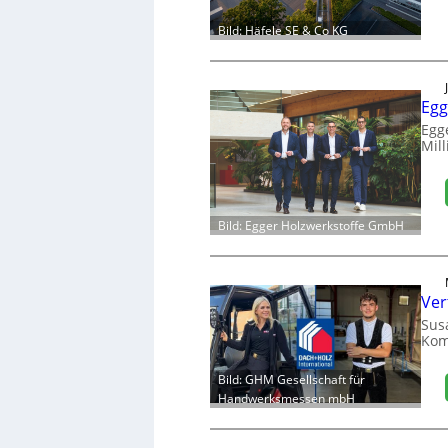
Bild: Häfele SE & Co KG
Egg
Egg
Mill
Bild: Egger Holzwerkstoffe GmbH
Ver
Sus
Kom
Bild: GHM Gesellschaft für
Handwerksmessen mbH