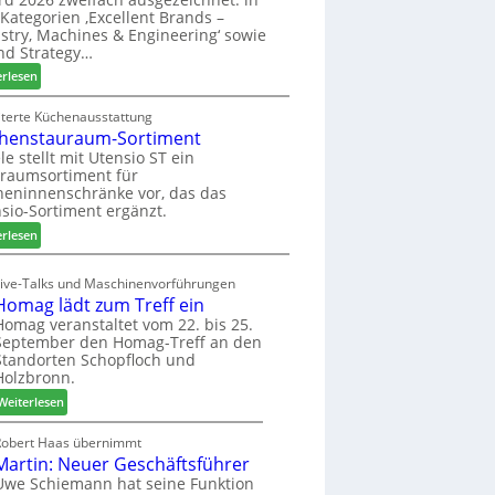
u
ü
i
Kategorien ‚Excellent Brands –
k
h
u
stry, Machines & Engineering‘ sowie
u
r
n
nd Strategy…
n
u
d
:
erlesen
f
n
H
Z
t
g
u
w
iterte Küchenausstattung
a
b
henstauraum-Sortiment
e
n
t
i
le stellt mit Utensio ST ein
e
raumsortiment für
P
x
eninnenschränke vor, das das
r
s
sio-Sortiment ergänzt.
e
t
:
i
erlesen
e
K
s
l
ü
e
Live-Talks und Maschinenvorführungen
l
c
f
Homag lädt zum Treff ein
e
h
ü
Homag veranstaltet vom 22. bis 25.
n
e
r
September den Homag-Treff an den
a
n
W
Standorten Schopfloch und
u
s
e
Holzbronn.
s
t
m
:
Weiterlesen
a
h
H
u
ö
o
Robert Haas übernimmt
r
n
Martin: Neuer Geschäftsführer
m
a
e
a
Uwe Schiemann hat seine Funktion
u
r