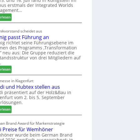
5. und 16. Juli fand in Königstein im
us erstmals der Integrated Worlds
o
agement…
l
ä
:
erlesen
d
M
t
ö
ikvorstand scheidet aus
z
b
nig passt Führung an
u
e
ig richtet seine Führungsebene im
r
l
men des Programms ‚Transformation
H
b
‘ neu aus: Die Gruppe reduziert die
a
r
tandsstruktur von drei Mitgliedern auf
u
a
.
s
n
:
erlesen
m
c
W
e
h
e
messe in Klagenfurt
s
e
edi und Hubtex stellen aus
i
s
e
n
di präsentiert auf der Holz&Bau in
e
r
enfurt vom 2. bis 5. September
i
ö
rlösungen.
g
r
p
:
erlesen
t
a
E
e
s
l
an Brand Award für Markenstrategie
r
s
v
i Preise für Wemhöner
t
t
e
höner wurde beim German Brand
Z
F
d
d 2026 zweifach ausgezeichnet: in