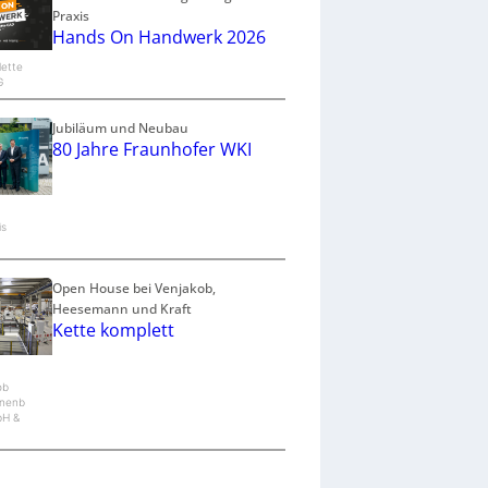
Praxis
Hands On Handwerk 2026
lette
G
Jubiläum und Neubau
80 Jahre Fraunhofer WKI
is
Open House bei Venjakob,
Heesemann und Kraft
Kette komplett
ob
nenb
bH &