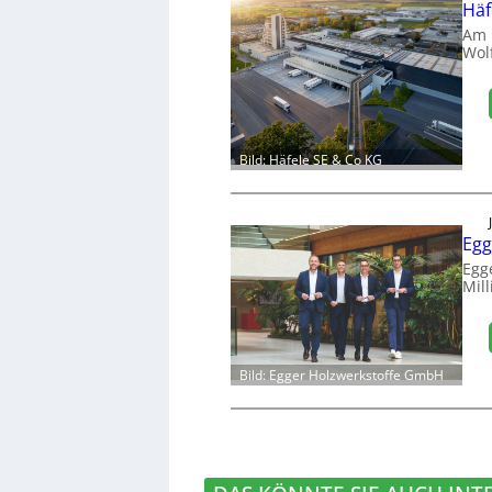
Häf
Am 
Wol
Bild: Häfele SE & Co KG
Egg
Egg
Mill
Bild: Egger Holzwerkstoffe GmbH