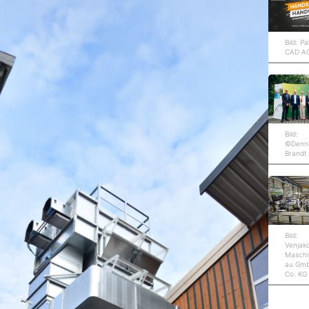
Bild: Pa
CAD A
Bild:
©Denn
Brandt
Bild:
Venjak
Maschi
au Gm
Co. KG