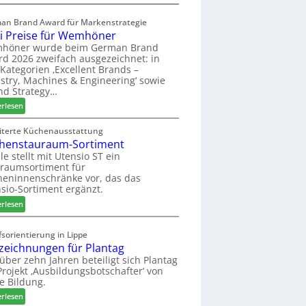
a
E
s
l
an Brand Award für Markenstrategie
s
v
i Preise für Wemhöner
t
e
höner wurde beim German Brand
F
d
d 2026 zweifach ausgezeichnet: in
ü
i
Kategorien ‚Excellent Brands –
h
u
stry, Machines & Engineering‘ sowie
r
n
nd Strategy…
u
d
:
erlesen
n
H
Z
g
u
w
iterte Küchenausstattung
a
b
henstauraum-Sortiment
e
n
t
i
le stellt mit Utensio ST ein
e
raumsortiment für
P
x
eninnenschränke vor, das das
r
s
sio-Sortiment ergänzt.
e
t
:
i
erlesen
e
K
s
l
ü
e
sorientierung in Lippe
l
c
f
zeichnungen für Plantag
e
h
ü
 über zehn Jahren beteiligt sich Plantag
n
e
r
rojekt ‚Ausbildungsbotschafter‘ von
a
n
W
e Bildung.
u
s
e
:
erlesen
s
t
m