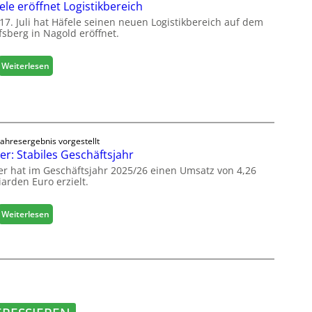
r
ele eröffnet Logistikbereich
i
t
n
17. Juli hat Häfele seinen neuen Logistikbereich auf dem
e
fsberg in Nagold eröffnet.
e
r
n
t
b
:
Weiterlesen
Z
a
H
u
u
ä
k
d
f
u
i
e
n
g
l
f
i
Jahresergebnis vorgestellt
e
t
er: Stabiles Geschäftsjahr
t
e
a
er hat im Geschäftsjahr 2025/26 einen Umsatz von 4,26
r
l
iarden Euro erzielt.
ö
i
f
s
f
:
Weiterlesen
i
n
E
e
e
g
r
t
g
t
L
e
s
o
r
i
g
:
c
i
S
h