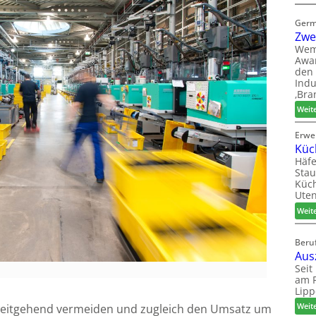
Germ
Zwe
Wem
Awar
den 
Indu
‚Bra
Weit
Erwe
Küc
Häfe
Stau
Küch
Uten
Weit
Beruf
Aus
Seit
am P
Lipp
Weit
 weitgehend vermeiden und zugleich den Umsatz um