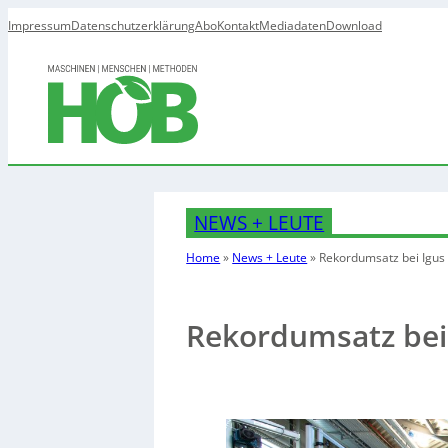
Impressum
Datenschutzerklärung
Abo
Kontakt
Mediadaten
Download
NEWS + LEUTE
Home
»
News + Leute
»
Rekordumsatz bei Igus
Rekordumsatz bei