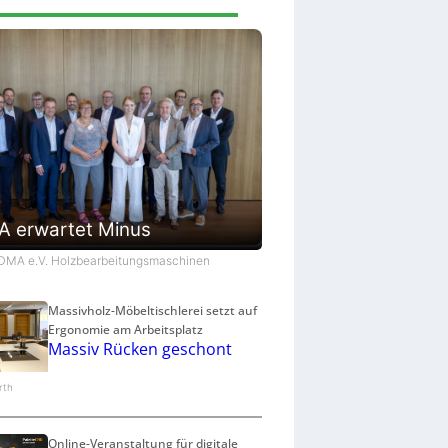
 erwartet Minus
VDMA e.V. Holzbearbeitungsmaschinen
Massivholz-Möbeltischlerei setzt auf
Ergonomie am Arbeitsplatz
Massiv Rücken geschont
arth
Online-Veranstaltung für digitale