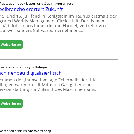
Austausch über Daten und Zusammenarbeit
u
elbranche erörtert Zukunft
c
15. und 16. Juli fand in Königstein im Taunus erstmals der
o
egrated Worlds Management Circle statt. Dort kamen
l
chäftsführer aus Industrie und Handel, Vertreter von
ä
kaufsverbänden, Softwareunternehmen,…
d
t
:
Weiterlesen
z
M
u
ö
r
b
H
e
Fachveranstaltung in Balingen
a
chinenbau digitalisiert sich
l
u
b
s
Rahmen der ‚Innovationstage Zollernalb‘ der IHK
r
lingen war Aero-Lift Mitte Juli Gastgeber einer
m
hveranstaltung zur Zukunft des Maschinenbaus.
a
e
n
s
c
s
:
Weiterlesen
h
e
M
e
a
e
s
r
c
ö
Versandzentrum am Wolfsberg
h