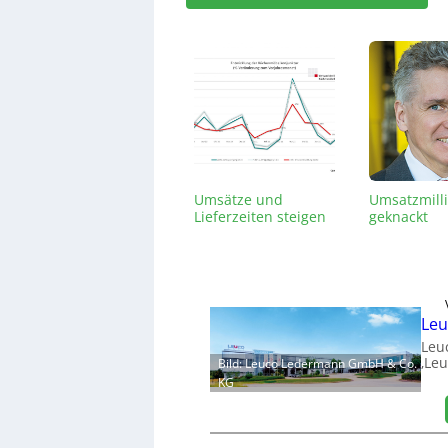
Umsätze und
Umsatzmill
Lieferzeiten steigen
geknackt
Leu
Leu
‚Leu
Bild: Leuco Ledermann GmbH & Co.
KG