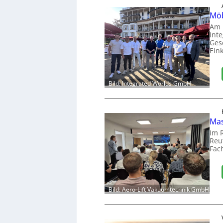
Möb
Am 
Int
Ges
Ein
Bild: Integrated Worlds GmbH
Mas
Im 
Reut
Fac
Bild: Aero-Lift Vakuumtechnik GmbH