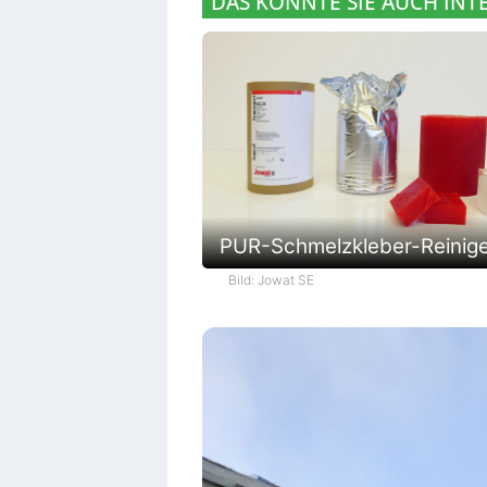
DAS KÖNNTE SIE AUCH INT
PUR-Schmelzkleber-Reinig
Bild: Jowat SE