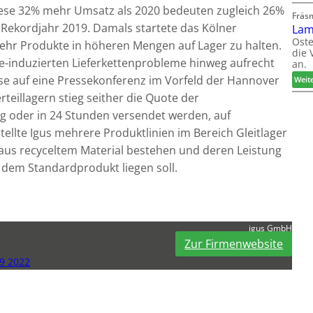
Diese 32% mehr Umsatz als 2020 bedeuten zugleich 26%
Fräs
Rekordjahr 2019. Damals startete das Kölner
Lam
Oste
ehr Produkte in höheren Mengen auf Lager zu halten.
die 
-induzierten Lieferkettenprobleme hinweg aufrecht
an.
ase auf eine Pressekonferenz im Vorfeld der Hannover
Weit
rteillagern stieg seither die Quote der
g oder in 24 Stunden versendet werden, auf
ellte Igus mehrere Produktlinien im Bereich Gleitlager
 aus recyceltem Material bestehen und deren Leistung
r dem Standardprodukt liegen soll.
igus GmbH
Zur Firmenwebsite
9 2022