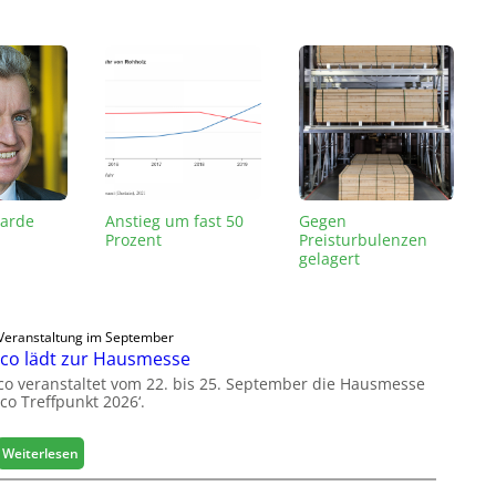
iarde
Anstieg um fast 50
Gegen
Prozent
Preisturbulenzen
gelagert
Veranstaltung im September
co lädt zur Hausmesse
co veranstaltet vom 22. bis 25. September die Hausmesse
co Treffpunkt 2026‘.
:
Weiterlesen
L
e