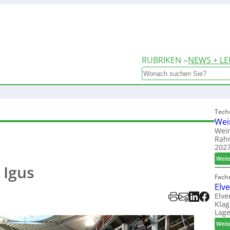
RUBRIKEN
NEWS + LE
Search
Tech
Wei
Wein
Rah
2027
Weit
 Igus
Fach
Elv
Elve
Klag
Lage
Weit