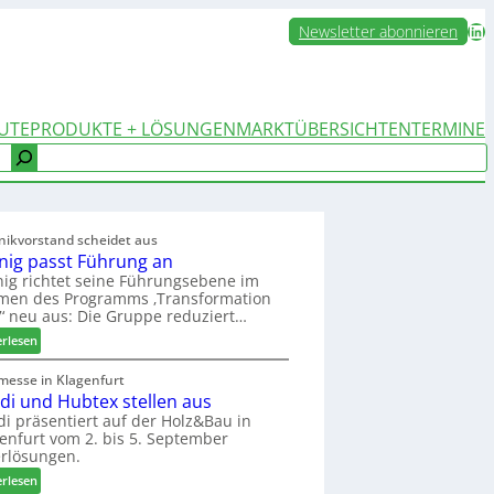
LinkedIn
Newsletter abonnieren
UTE
PRODUKTE + LÖSUNGEN
MARKTÜBERSICHTEN
TERMINE
nikvorstand scheidet aus
nig passt Führung an
ig richtet seine Führungsebene im
men des Programms ‚Transformation
‘ neu aus: Die Gruppe reduziert…
:
erlesen
W
e
messe in Klagenfurt
edi und Hubtex stellen aus
i
n
di präsentiert auf der Holz&Bau in
enfurt vom 2. bis 5. September
i
rlösungen.
g
p
:
erlesen