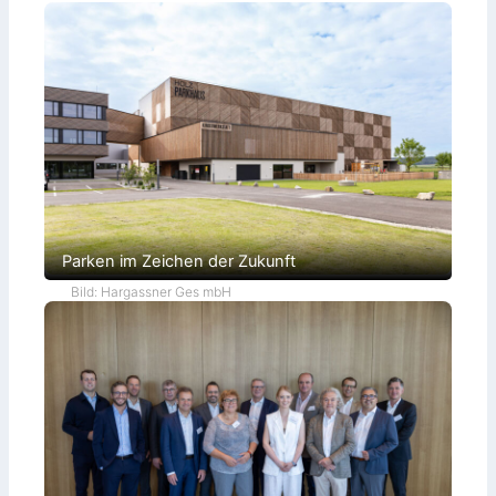
r
b
i
n
d
e
r
Parken im Zeichen der Zukunft
Bild: Hargassner Ges mbH