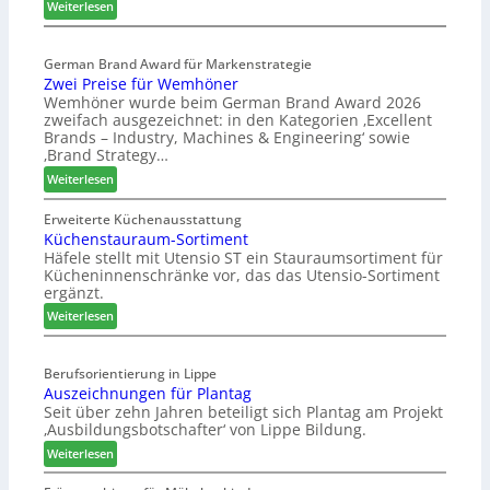
e
g
:
Weiterlesen
p
s
E
a
l
G
s
German Brand Award für Markenstrategie
v
e
Zwei Preise für Wemhöner
s
e
s
Wemhöner wurde beim German Brand Award 2026
t
d
c
zweifach ausgezeichnet: in den Kategorien ‚Excellent
F
i
h
Brands – Industry, Machines & Engineering‘ sowie
ü
u
ä
‚Brand Strategy…
h
n
f
:
Weiterlesen
r
d
t
Z
u
H
s
w
Erweiterte Küchenausstattung
n
u
j
Küchenstauraum-Sortiment
e
g
b
a
Häfele stellt mit Utensio ST ein Stauraumsortiment für
i
a
t
Kücheninnenschränke vor, das das Utensio-Sortiment
h
P
n
e
ergänzt.
r
r
x
:
e
Weiterlesen
s
K
i
t
ü
s
e
Berufsorientierung in Lippe
c
e
l
Auszeichnungen für Plantag
h
f
l
Seit über zehn Jahren beteiligt sich Plantag am Projekt
e
ü
e
‚Ausbildungsbotschafter‘ von Lippe Bildung.
n
r
n
:
s
Weiterlesen
W
a
A
t
e
u