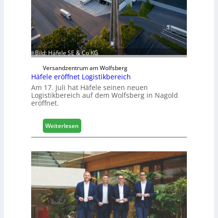
b
a
u
d
i
g
Bild: Häfele SE & Co KG
i
Versandzentrum am Wolfsberg
t
Häfele eröffnet Logistikbereich
a
Am 17. Juli hat Häfele seinen neuen
l
Logistikbereich auf dem Wolfsberg in Nagold
i
eröffnet.
s
i
e
:
Weiterlesen
r
H
t
ä
s
f
i
e
c
l
h
e
e
r
ö
f