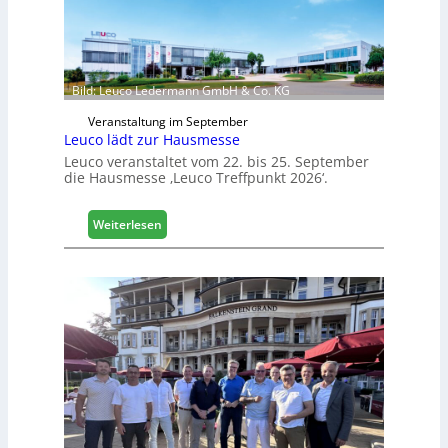
Bild: Leuco Ledermann GmbH & Co. KG
Veranstaltung im September
Leuco lädt zur Hausmesse
Leuco veranstaltet vom 22. bis 25. September
die Hausmesse ‚Leuco Treffpunkt 2026‘.
:
Weiterlesen
L
e
u
c
o
l
ä
d
t
z
u