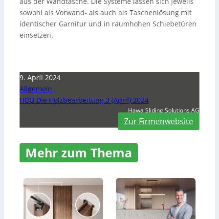
aus der Wandtasche. Die Systeme lassen sich jeweils
sowohl als Vorwand- als auch als Taschenlösung mit
identischer Garnitur und in raumhohen Schiebetüren
einsetzen.
9. April 2024
Allgemein
HOB Die Holzbearbeitung 3 (April) 2024
Hawa Sliding Solutions AG
Zur Firmenwebsite
Mehr zum Thema