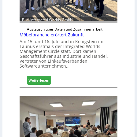
r
H
a
u
Bild: Integrated Worlds GmbH
s
Austausch über Daten und Zusammenarbeit
m
Möbelbranche erörtert Zukunft
e
Am 15. und 16. Juli fand in Königstein im
s
Taunus erstmals der Integrated Worlds
s
Management Circle statt. Dort kamen
e
Geschäftsführer aus Industrie und Handel,
Vertreter von Einkaufsverbänden,
Softwareunternehmen,…
:
Weiterlesen
M
ö
b
e
l
b
r
a
n