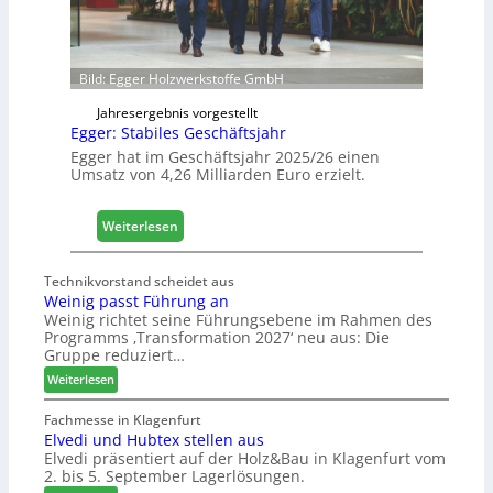
f
n
e
Bild: Egger Holzwerkstoffe GmbH
t
L
Jahresergebnis vorgestellt
o
Egger: Stabiles Geschäftsjahr
g
Egger hat im Geschäftsjahr 2025/26 einen
i
Umsatz von 4,26 Milliarden Euro erzielt.
s
t
:
Weiterlesen
i
E
k
g
b
Technikvorstand scheidet aus
g
e
Weinig passt Führung an
e
r
Weinig richtet seine Führungsebene im Rahmen des
r
e
Programms ‚Transformation 2027‘ neu aus: Die
:
Gruppe reduziert…
i
S
c
:
Weiterlesen
t
h
W
a
e
Fachmesse in Klagenfurt
b
Elvedi und Hubtex stellen aus
i
i
Elvedi präsentiert auf der Holz&Bau in Klagenfurt vom
n
2. bis 5. September Lagerlösungen.
l
i