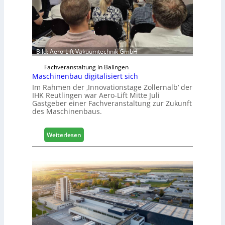
c
h
e
e
r
ö
Bild: Aero-Lift Vakuumtechnik GmbH
r
Fachveranstaltung in Balingen
t
Maschinenbau digitalisiert sich
e
Im Rahmen der ‚Innovationstage Zollernalb‘ der
r
IHK Reutlingen war Aero-Lift Mitte Juli
t
Gastgeber einer Fachveranstaltung zur Zukunft
Z
des Maschinenbaus.
u
k
:
Weiterlesen
u
M
n
a
f
s
t
c
h
i
n
e
n