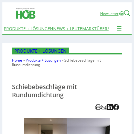
Linked
Newsletter
PRODUKTE + LÖSUNGEN
NEWS + LEUTE
MARKTÜBERSICHTEN
TER
PRODUKTE + LÖSUNGEN
Home
»
Produkte + Lösungen
»
Schiebebeschläge mit
Rundumdichtung
Schiebebeschläge mit
Rundumdichtung